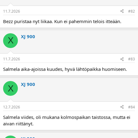
a
11.7.2026
#82
Bezz puristaa nyt liikaa. Kun ei pahemmin telois itteään.
XJ 900
X
11.7.2026
#83
Salmela aika-ajoissa kuudes, hyvä lähtöpaikka huomiseen.
XJ 900
X
12.7.2026
#84
Salmela viides, oli mukana kolmospaikan taistossa, mutta ei
aivan riittänyt.