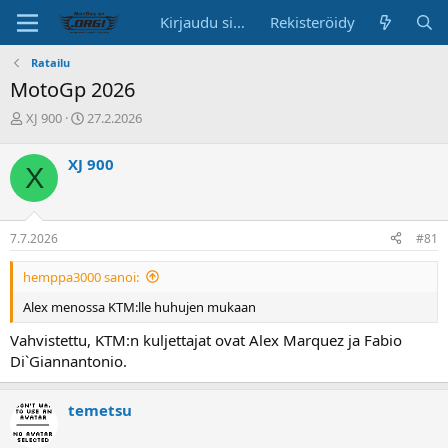
Kirjaudu sisään
Rekisteröidy
Ratailu
MotoGp 2026
K
A
XJ 900
27.2.2026
e
l
s
o
XJ 900
X
k
i
u
t
s
u
t
s
7.7.2026
#81
e
p
l
ä
hemppa3000 sanoi:
u
i
n
v
Alex menossa KTM:lle huhujen mukaan
a
ä
l
Vahvistettu, KTM:n kuljettajat ovat Alex Marquez ja Fabio
o
Di`Giannantonio.
i
t
t
temetsu
a
j