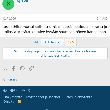
XJ 900
X
12.7.2026
#85
Bezzechiltä murtui solisluu siinä eilisessä kaadossa, leikattu jo
Italiassa. Kesätauko tulee hyvään saumaan hänen kannaltaan.
First
Edellinen
5 / 5
Sinun täytyy kirjautua sisään tai rekisteröityä voidaksesi
kirjoittaaksesi täällä.
Facebook
WhatsApp
Linkki
Jaa:
Ratailu
Finnish (FI)
Ota yhteyttä
Käyttöehdot ja säännöt
Tietosuojakäytäntö
Ohjeita
R
S
S
®