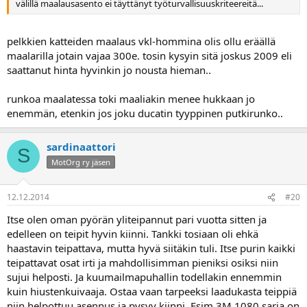
välillä maalausasento ei täyttänyt työturvallisuuskriteereitä...
pelkkien katteiden maalaus vkl-hommina olis ollu eräällä
maalarilla jotain vajaa 300e. tosin kysyin sitä joskus 2009 eli
saattanut hinta hyvinkin jo nousta hieman..
runkoa maalatessa toki maaliakin menee hukkaan jo
enemmän, etenkin jos joku ducatin tyyppinen putkirunko..
sardinaattori
S
MotOrg ry jäsen
12.12.2014
#20
Itse olen oman pyörän yliteipannut pari vuotta sitten ja
edelleen on teipit hyvin kiinni. Tankki tosiaan oli ehkä
haastavin teipattava, mutta hyvä siitäkin tuli. Itse purin kaikki
teipattavat osat irti ja mahdollisimman pieniksi osiksi niin
sujui helposti. Ja kuumailmapuhallin todellakin ennemmin
kuin hiustenkuivaaja. Ostaa vaan tarpeeksi laadukasta teippiä
niin helpottuu asennus ja pysyy kiinni. Esim 3M 1080 sarja on