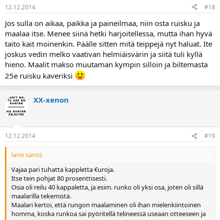
12.12.2014
#18
Jos sulla on aikaa, paikka ja paineilmaa, niin osta ruisku ja
maalaa itse. Menee siinä hetki harjoitellessa, mutta ihan hyvä
taito kait moinenkin. Päälle sitten mitä teippejä nyt haluat. Ite
joskus vedin melko vaativan helmiäisvärin ja siitä tuli kyllä
hieno. Maalit makso muutaman kympin silloin ja biltemasta
25e ruisku kaveriksi
XX-xenon
12.12.2014
#19
lario sanoi:
Vajaa pari tuhatta kappletta €uroja.
Itse tein pohjat 80 prosenttisesti.
Osia oli reilu 40 kappaletta, ja esim. runko oli yksi osa, joten oli sillä
maalarilla tekemistä.
Maalari kertoi, että rungon maalaminen oli ihan mielenkiintoinen
homma, koska runkoa sai pyöritellä telineessä useaan otteeseen ja