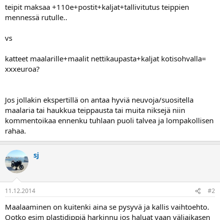
a
teipit maksaa +110e+postit+kaljat+tallivitutus teippien
mennessä rutulle..
vs
katteet maalarille+maalit nettikaupasta+kaljat kotisohvalla=
xxxeuroa?
Jos jollakin ekspertillä on antaa hyviä neuvoja/suositella
maalaria tai haukkua teippausta tai muita niksejä niin
kommentoikaa ennenku tuhlaan puoli talvea ja lompakollisen
rahaa.
sj
11.12.2014
#2
Maalaaminen on kuitenki aina se pysyvä ja kallis vaihtoehto.
Ootko esim plastidippiä harkinnu jos haluat vaan väliaikasen