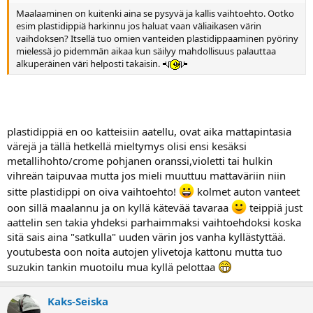
Maalaaminen on kuitenki aina se pysyvä ja kallis vaihtoehto. Ootko
esim plastidippiä harkinnu jos haluat vaan väliaikasen värin
vaihdoksen? Itsellä tuo omien vanteiden plastidippaaminen pyöriny
mielessä jo pidemmän aikaa kun säilyy mahdollisuus palauttaa
alkuperäinen väri helposti takaisin.
plastidippiä en oo katteisiin aatellu, ovat aika mattapintasia
värejä ja tällä hetkellä mieltymys olisi ensi kesäksi
metallihohto/crome pohjanen oranssi,violetti tai hulkin
vihreän taipuvaa mutta jos mieli muuttuu mattaväriin niin
sitte plastidippi on oiva vaihtoehto!
kolmet auton vanteet
oon sillä maalannu ja on kyllä kätevää tavaraa
teippiä just
aattelin sen takia yhdeksi parhaimmaksi vaihtoehdoksi koska
sitä sais aina "satkulla" uuden värin jos vanha kyllästyttää.
youtubesta oon noita autojen ylivetoja kattonu mutta tuo
suzukin tankin muotoilu mua kyllä pelottaa
Kaks-Seiska