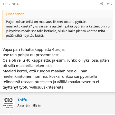
12.12.2014
#17
junas sanoi:
Paljonkohan teillä on maalaus liikkeet ottanu pyörän
maalautuksesta? yks värisenä ajattelin pitää pyörän ja katteet on irti
ja hyvissä maaleissa tällä hetkellä, olisiko kaks pientä kohtaa mitä
pitää vähä näyttää kittiä.
Vajaa pari tuhatta kappletta €uroja.
Itse tein pohjat 80 prosenttisesti.
Osia oli reilu 40 kappaletta, ja esim. runko oli yksi osa, joten
oli sillä maalarilla tekemistä.
Maalari kertoi, että rungon maalaminen oli ihan
mielenkiintoinen homma, koska runkoa sai pyöritellä
telineessä useaan otteeseen ja välillä maalausasento ei
täyttänyt työturvallisuuskriteereitä...
Taffu
Aina rähmällään