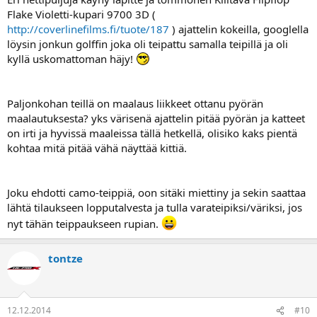
Flake Violetti-kupari 9700 3D (
http://coverlinefilms.fi/tuote/187
) ajattelin kokeilla, googlella
löysin jonkun golffin joka oli teipattu samalla teipillä ja oli
kyllä uskomattoman häjy!
Paljonkohan teillä on maalaus liikkeet ottanu pyörän
maalautuksesta? yks värisenä ajattelin pitää pyörän ja katteet
on irti ja hyvissä maaleissa tällä hetkellä, olisiko kaks pientä
kohtaa mitä pitää vähä näyttää kittiä.
Joku ehdotti camo-teippiä, oon sitäki miettiny ja sekin saattaa
lähtä tilaukseen lopputalvesta ja tulla varateipiksi/väriksi, jos
nyt tähän teippaukseen rupian.
tontze
12.12.2014
#10