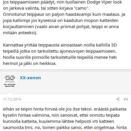
Jos teippaamiseen päädyt, niin tuollainen Dodge Viper look
haukkua teippausta tai muita niksejä niin kommentoikaa ennenku
on järkevä valinta, tai sitten kirjava "camo".
tuhlaan puoli talvea ja lompakollisen rahaa.
Onnistunut teippaus on paljon haastavampi kuin maalaus. Ja
jopa kalliimpi jos kyseessä on kaadutun mopon katteiden
korjauttaminen (vaatii aivan priimat pohjat, teippi ei anna
mitään anteeksi).
Kannattaa yrittää teippausta ainoastaan noilla kalliilla 3D
teipeillä jotka on tarkoitettu ajoneuvojen teippaamiseen.
Noilla suorille pinnoille tarkoitetuille teipeillä menee heti
hermot ja jälki on heikkoa.
XX-xenon
11.12.2014
#8
eihän se teipin hinta hirveä ole jos itse tekisi. eräästä paikasta
kyselin hintaa valmiina, niin sanoivat, ettei onnistu teipata
kunnolla katteita, kuulemma lähtee helposti irti katteen
saumoista tms. no, toinen paikka sanoi, ettei ongelmaa. hinta