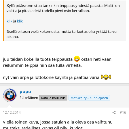
Kyllä pitäisi onnistua tankinkin teippaus yhdestä palasta. Maltti on
valttia ja pitää edetä todella pieni osio kerrallaan.
klik
ja
klik
Itsellä ei tosin vielä kokemusta, mutta tarkoitus olisi yrittää talven
aikana.
juu taidan kokeilla tuota teippausta
ostan heti vaan
reilummin teippiä niin saa tulla virheitä.
nyt vain arpa ja lottokone käyntii ja päättää väriä
pupu
Eläkeläinen
Rata ja koulutus
MotOrg ry - Kunniajäsen
12.12.2014
#16
Viellä toinen kuva, jossa satulan alla oleva osa vaihtunu
mustaks, (edellises kuvas oli pilvi kuviot)