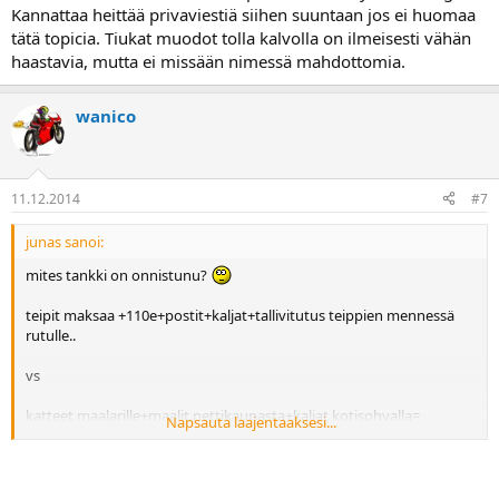
Kannattaa heittää privaviestiä siihen suuntaan jos ei huomaa
tätä topicia. Tiukat muodot tolla kalvolla on ilmeisesti vähän
haastavia, mutta ei missään nimessä mahdottomia.
wanico
11.12.2014
#7
junas sanoi:
mites tankki on onnistunu?
teipit maksaa +110e+postit+kaljat+tallivitutus teippien mennessä
rutulle..
vs
katteet maalarille+maalit nettikaupasta+kaljat kotisohvalla=
Napsauta laajentaaksesi...
xxxeuroa?
Jos jollakin ekspertillä on antaa hyviä neuvoja/suositella maalaria tai