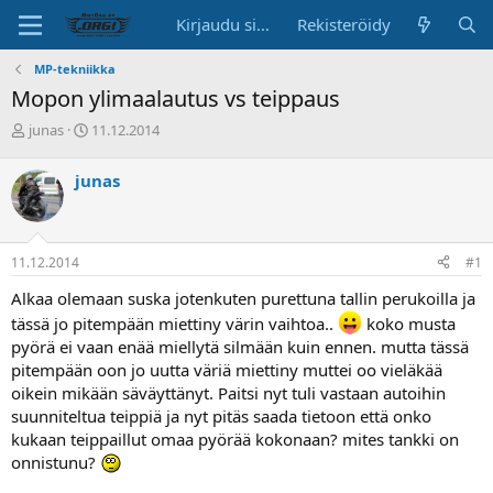
Kirjaudu sisään
Rekisteröidy
MP-tekniikka
Mopon ylimaalautus vs teippaus
K
A
junas
11.12.2014
e
l
s
o
junas
k
i
u
t
s
u
t
s
11.12.2014
#1
e
p
l
ä
Alkaa olemaan suska jotenkuten purettuna tallin perukoilla ja
u
i
tässä jo pitempään miettiny värin vaihtoa..
koko musta
n
v
pyörä ei vaan enää miellytä silmään kuin ennen. mutta tässä
a
ä
l
pitempään oon jo uutta väriä miettiny muttei oo vieläkää
o
oikein mikään säväyttänyt. Paitsi nyt tuli vastaan autoihin
i
suunniteltua teippiä ja nyt pitäs saada tietoon että onko
t
kukaan teippaillut omaa pyörää kokonaan? mites tankki on
t
onnistunu?
a
j