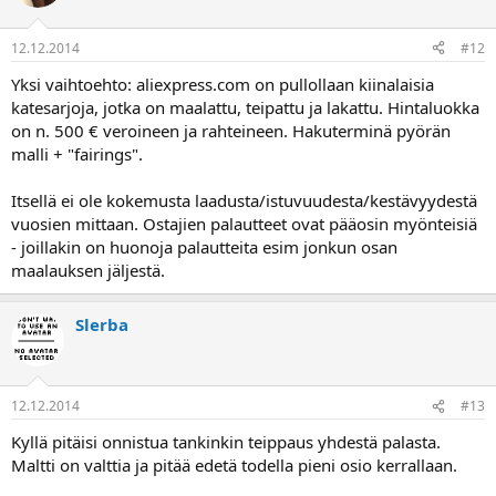
12.12.2014
#12
Yksi vaihtoehto: aliexpress.com on pullollaan kiinalaisia
katesarjoja, jotka on maalattu, teipattu ja lakattu. Hintaluokka
on n. 500 € veroineen ja rahteineen. Hakuterminä pyörän
malli + "fairings".
Itsellä ei ole kokemusta laadusta/istuvuudesta/kestävyydestä
vuosien mittaan. Ostajien palautteet ovat pääosin myönteisiä
- joillakin on huonoja palautteita esim jonkun osan
maalauksen jäljestä.
Slerba
12.12.2014
#13
Kyllä pitäisi onnistua tankinkin teippaus yhdestä palasta.
Maltti on valttia ja pitää edetä todella pieni osio kerrallaan.