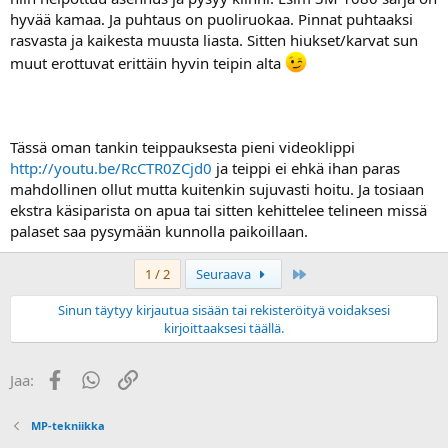
hyvää kamaa. Ja puhtaus on puoliruokaa. Pinnat puhtaaksi
rasvasta ja kaikesta muusta liasta. Sitten hiukset/karvat sun
muut erottuvat erittäin hyvin teipin alta
Tässä oman tankin teippauksesta pieni videoklippi
http://youtu.be/RcCTR0ZCjd0
ja teippi ei ehkä ihan paras
mahdollinen ollut mutta kuitenkin sujuvasti hoitu. Ja tosiaan
ekstra käsiparista on apua tai sitten kehittelee telineen missä
palaset saa pysymään kunnolla paikoillaan.
Last
1 / 2
Seuraava
Sinun täytyy kirjautua sisään tai rekisteröityä voidaksesi
kirjoittaaksesi täällä.
Facebook
WhatsApp
Linkki
Jaa:
MP-tekniikka