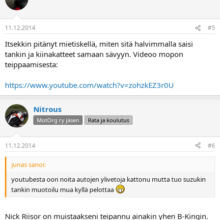
11.12.2014
#5
Itsekkin pitänyt mietiskellä, miten sitä halvimmalla saisi
tankin ja kiinakatteet samaan sävyyn. Videoo mopon
teippaamisesta:
https://www.youtube.com/watch?v=zohzkEZ3r0U
Nitrous
MotOrg ry jäsen
Rata ja koulutus
11.12.2014
#6
junas sanoi:
youtubesta oon noita autojen ylivetoja kattonu mutta tuo suzukin
tankin muotoilu mua kyllä pelottaa
Nick Riisor on muistaakseni teipannu ainakin yhen B-Kingin.