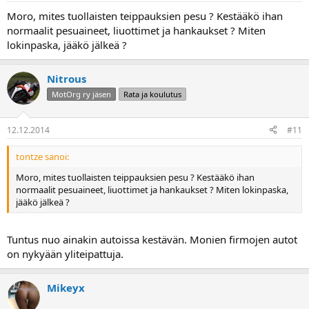
Moro, mites tuollaisten teippauksien pesu ? Kestääkö ihan
normaalit pesuaineet, liuottimet ja hankaukset ? Miten
lokinpaska, jääkö jälkeä ?
Nitrous
MotOrg ry jäsen
Rata ja koulutus
12.12.2014
#11
tontze sanoi:
Moro, mites tuollaisten teippauksien pesu ? Kestääkö ihan
normaalit pesuaineet, liuottimet ja hankaukset ? Miten lokinpaska,
jääkö jälkeä ?
Tuntus nuo ainakin autoissa kestävän. Monien firmojen autot
on nykyään yliteipattuja.
Mikeyx