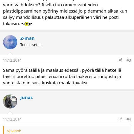
värin vaihdoksen? Itsellä tuo omien vanteiden
plastidippaaminen pyöriny mielessä jo pidemmän aikaa kun
säilyy mahdollisuus palauttaa alkuperäinen väri helposti
takaisin.
Z-man
Tonnin seteli
11.12.2014
#3
Sama pyörä täällä ja maalaus edessä.. pyörä tällä hetkellä
täysin purettu.. pitäisi enää irrottaa laakereita rungosta ja
vanteista niin saisi kuskata maalattavaksi..
junas
11.12.2014
#4
sj sanoi: