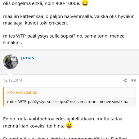
olis ongelma ehkä, noin 900-1000e.
maaliin katteet saa jo paljon halvemmalla, vaikka olis hyväkin
maalaaja. kuviot toki erikseen.
mites WTP-päällystys sulle sopisi? no, sama tonni menee
siinäkin..
junas
12.12.2014
#9
XX-xenon sanoi:
mites WTP-päällystys sulle sopisi? no, sama tonni menee siinäkin..
En oo tuota vaihtoehtoa edes ajatellutkaan. mutta taitaa
mennä liian kovaksi toi hinta
Eri nettipuljuja käyny läpitte ja tommonen Kiiltävä Flipflop