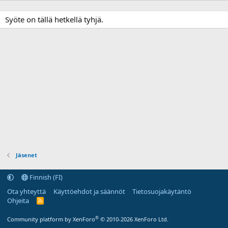
Syöte on tällä hetkellä tyhjä.
Jäsenet
Finnish (FI)
Ota yhteyttä
Käyttöehdot ja säännöt
Tietosuojakäytäntö
Ohjeita
R
S
S
®
Community platform by XenForo
© 2010-2026 XenForo Ltd.