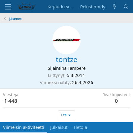
Kirjaudu sisään
Rekisteröidy
Jäsenet
tontze
Sijaintina
Tampere
Liittynyt
5.3.2011
Viimeksi nähty
26.4.2026
Viestejä
Reaktiopisteet
1 448
0
Etsi
Viimeisin aktiviteetti
Julkaisut
Tietoja