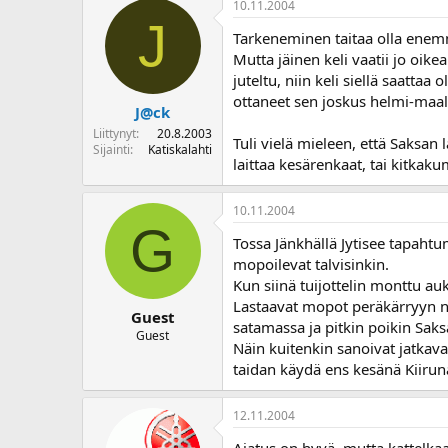
10.11.2004
o
J
i
Tarkeneminen taitaa olla enemmän
t
Mutta jäinen keli vaatii jo oike
t
juteltu, niin keli siellä saatta
a
ottaneet sen joskus helmi-maal
j
J@ck
a
Liittynyt
20.8.2003
Tuli vielä mieleen, että Saksan 
Sijainti
Katiskalahti
laittaa kesärenkaat, tai kitkakum
10.11.2004
G
Tossa Jänkhällä Jytisee tapahtum
mopoilevat talvisinkin.
Kun siinä tuijottelin monttu auki
Lastaavat mopot peräkärryyn näi
Guest
satamassa ja pitkin poikin Saksaa
Guest
Näin kuitenkin sanoivat jatkava
taidan käydä ens kesänä Kiiruna
12.11.2004