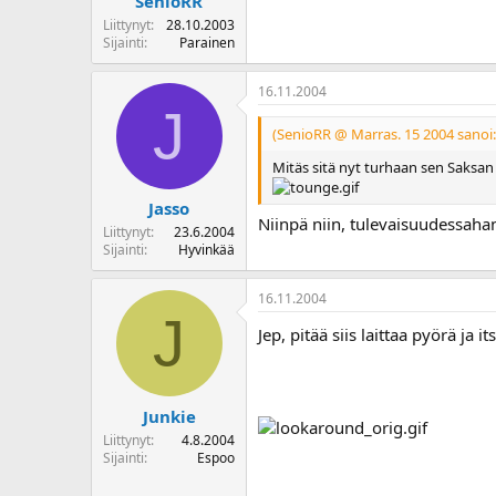
SenioRR
Liittynyt
28.10.2003
Sijainti
Parainen
16.11.2004
J
(SenioRR @ Marras. 15 2004 sanoi:
Mitäs sitä nyt turhaan sen Saksan
Jasso
Niinpä niin, tulevaisuudessahan
Liittynyt
23.6.2004
Sijainti
Hyvinkää
16.11.2004
J
Jep, pitää siis laittaa pyörä ja i
Junkie
Liittynyt
4.8.2004
Sijainti
Espoo