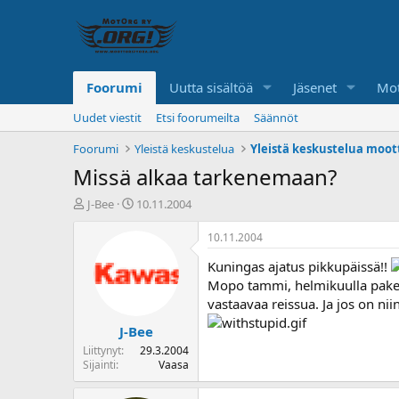
Foorumi
Uutta sisältöä
Jäsenet
Mot
Uudet viestit
Etsi foorumeilta
Säännöt
Foorumi
Yleistä keskustelua
Yleistä keskustelua moot
Missä alkaa tarkenemaan?
K
A
J-Bee
10.11.2004
e
l
s
o
10.11.2004
k
i
Kuningas ajatus pikkupäissä!!
u
t
s
u
Mopo tammi, helmikuulla pakett
t
s
vastaavaa reissua. Ja jos on nii
e
p
J-Bee
l
ä
u
i
Liittynyt
29.3.2004
n
v
Sijainti
Vaasa
a
ä
l