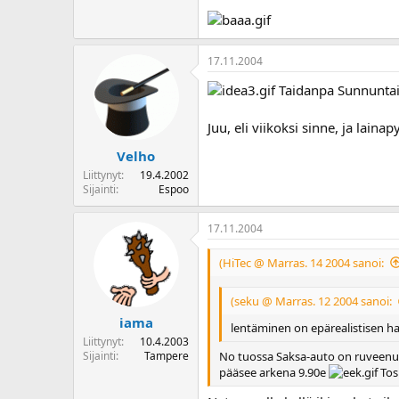
17.11.2004
Taidanpa Sunnuntain
Juu, eli viikoksi sinne, ja lain
Velho
Liittynyt
19.4.2002
Sijainti
Espoo
17.11.2004
(HiTec @ Marras. 14 2004 sanoi:
(seku @ Marras. 12 2004 sanoi:
iama
lentäminen on epärealistisen ha
Liittynyt
10.4.2003
No tuossa Saksa-auto on ruveenut 
Sijainti
Tampere
pääsee arkena 9.90e
Tosi