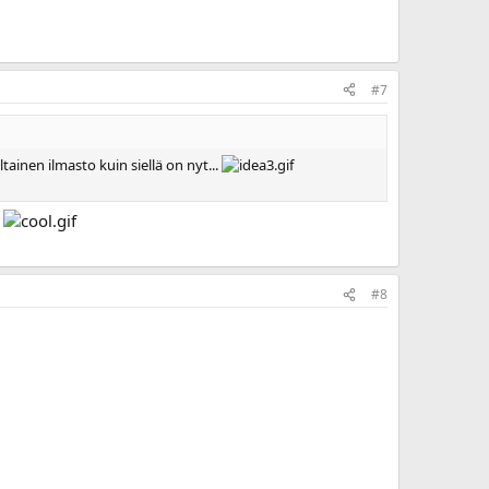
#7
ainen ilmasto kuin siellä on nyt...
!
#8