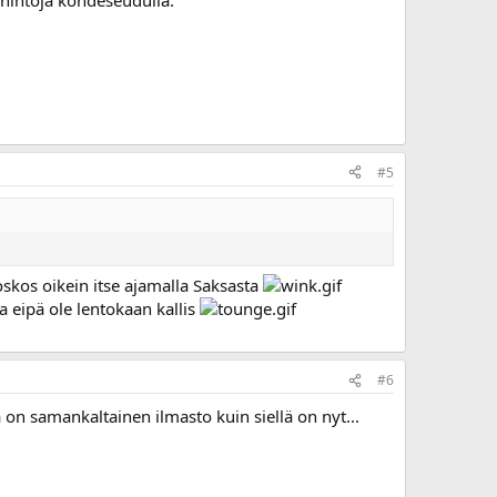
ahintoja kohdeseudulla.
#5
skos oikein itse ajamalla Saksasta
a eipä ole lentokaan kallis
#6
on samankaltainen ilmasto kuin siellä on nyt...