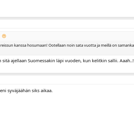
 reissun kanssa hosumaan! Ootellaan noin sata vuotta ja meillä on samankalt
 sitä ajellaan Suomessakin läpi vuoden, kun kelitkin sallii. Aaah..
tseni syväjäähän siks aikaa.