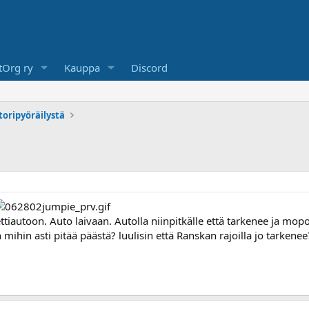
Org ry
Kauppa
Discord
toripyöräilystä
iautoon. Auto laivaan. Autolla niinpitkälle että tarkenee ja mopo
n mihin asti pitää päästä? luulisin että Ranskan rajoilla jo tarkenee