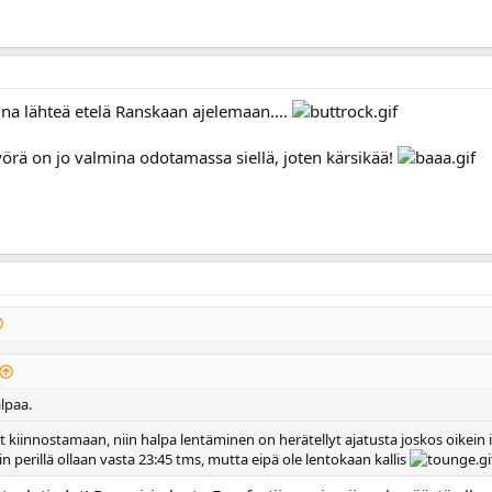
a lähteä etelä Ranskaan ajelemaan....
apyörä on jo valmina odotamassa siellä, joten kärsikää!
lpaa.
kiinnostamaan, niin halpa lentäminen on herätellyt ajatusta joskos oikein 
n perillä ollaan vasta 23:45 tms, mutta eipä ole lentokaan kallis