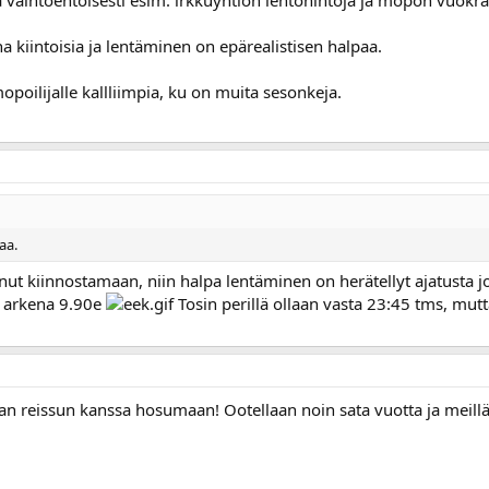
a vaihtoehtoisesti esim. irkkuyhtiön lentohintoja ja mopon vuokr
na kiintoisia ja lentäminen on epärealistisen halpaa.
opoilijalle kallliimpia, ku on muita sesonkeja.
aa.
ut kiinnostamaan, niin halpa lentäminen on herätellyt ajatusta jo
e arkena 9.90e
Tosin perillä ollaan vasta 23:45 tms, mutt
an reissun kanssa hosumaan! Ootellaan noin sata vuotta ja meillä 