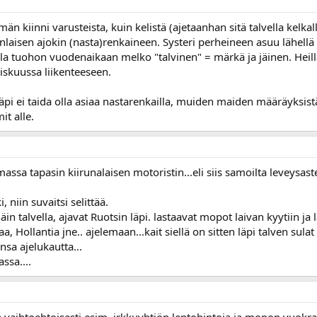
 kiinni varusteista, kuin kelistä (ajetaanhan sitä talvella kelkal
anlaisen ajokin (nasta)renkaineen. Systeri perheineen asuu lähellä 
a olla tuohon vuodenaikaan melko "talvinen" = märkä ja jäinen. Heill
iskuussa liikenteeseen.
läpi ei taida olla asiaa nastarenkailla, muiden maiden määräyksistä
it alle.
assa tapasin kiirunalaisen motoristin...eli siis samoilta leveysastei
, niin suvaitsi selittää.
n talvella, ajavat Ruotsin läpi. lastaavat mopot laivan kyytiin ja 
, Hollantia jne.. ajelemaan...kait siellä on sitten läpi talven sulat 
nsa ajelukautta...
ssa....