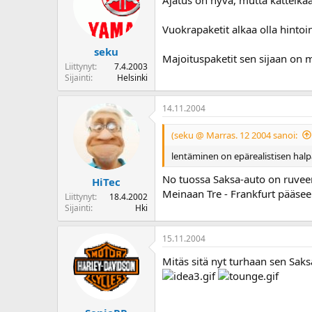
Ajatus on hyvä, mutta kattelka
Vuokrapaketit alkaa olla hintoi
seku
Majoituspaketit sen sijaan on m
Liittynyt
7.4.2003
Sijainti
Helsinki
14.11.2004
(seku @ Marras. 12 2004 sanoi:
lentäminen on epärealistisen halp
No tuossa Saksa-auto on ruveen
HiTec
Meinaan Tre - Frankfurt pääse
Liittynyt
18.4.2002
Sijainti
Hki
15.11.2004
Mitäs sitä nyt turhaan sen Saks