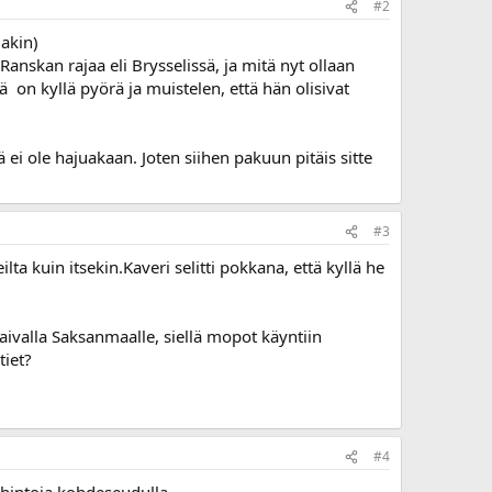
#2
lakin)
Ranskan rajaa eli Brysselissä, ja mitä nyt ollaan
ä on kyllä pyörä ja muistelen, että hän olisivat
 ei ole hajuakaan. Joten siihen pakuun pitäis sitte
#3
lta kuin itsekin.Kaveri selitti pokkana, että kyllä he
laivalla Saksanmaalle, siellä mopot käyntiin
tiet?
#4