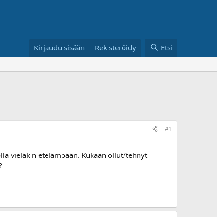
Kirjaudu sisään
Rekisteröidy
Etsi
#1
lla vieläkin etelämpään. Kukaan ollut/tehnyt
?