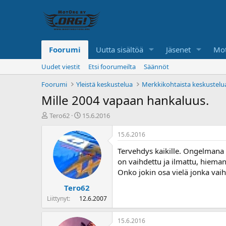
Foorumi
Uutta sisältöä
Jäsenet
Mot
Uudet viestit
Etsi foorumeilta
Säännöt
Foorumi
Yleistä keskustelua
Merkkikohtaista keskustelu
Mille 2004 vapaan hankaluus.
K
A
Tero62
15.6.2016
e
l
s
o
15.6.2016
k
i
Tervehdys kaikille. Ongelmana 
u
t
s
u
on vaihdettu ja ilmattu, hieman
t
s
Onko jokin osa vielä jonka vai
e
p
Tero62
l
ä
u
i
Liittynyt
12.6.2007
n
v
a
ä
15.6.2016
l