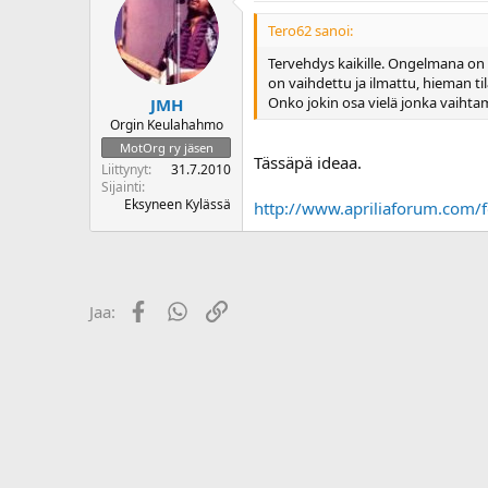
o
Tero62 sanoi:
i
t
Tervehdys kaikille. Ongelmana on
t
on vaihdettu ja ilmattu, hieman t
a
Onko jokin osa vielä jonka vaihta
JMH
j
Orgin Keulahahmo
a
MotOrg ry jäsen
Tässäpä ideaa.
Liittynyt
31.7.2010
Sijainti
Eksyneen Kylässä
http://www.apriliaforum.com/
Facebook
WhatsApp
Linkki
Jaa: