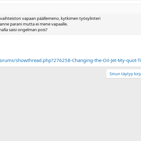
 vaihteiston vapaan päällemeno, kytkimen työsylinteri
ilanne parani mutta ei mene vapaalle.
malla saisi ongelman pois?
forums/showthread.php?276258-Changing-the-Oil-Jet-My-quot-T
Sinun täytyy kirja