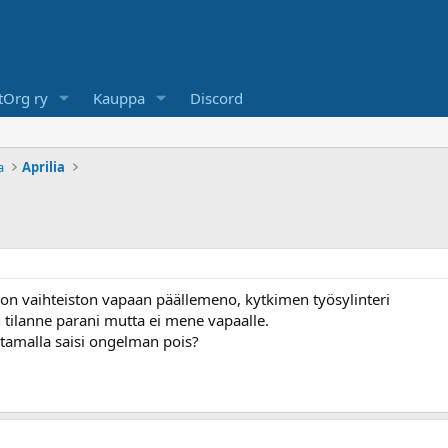
Org ry
Kauppa
Discord
a
Aprilia
on vaihteiston vapaan päällemeno, kytkimen työsylinteri
 tilanne parani mutta ei mene vapaalle.
htamalla saisi ongelman pois?