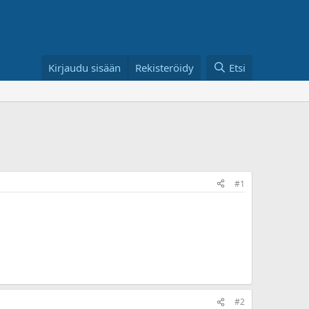
Kirjaudu sisään
Rekisteröidy
Etsi
#1
#2