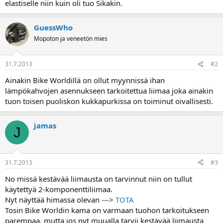
elastiselle niin kuin oli tuo Sikakin.
a
GuessWho
Mopoton ja veneetön mies
31.7.2013
#2
Ainakin Bike Worldillä on ollut myynnissä ihan
lämpökahvojen asennukseen tarkoitettua liimaa joka ainakin
tuon toisen puoliskon kukkapurkissa on toiminut oivallisesti.
jamas
J
31.7.2013
#3
No missä kestävää liimausta on tarvinnut niin on tullut
käytettyä 2-komponenttiliimaa.
Nyt näyttää himassa olevan --->
TOTA
Tosin Bike Worldin kama on varmaan tuohon tarkoitukseen
parempaa, mutta jos nyt muualla tarvii kestävää liimausta