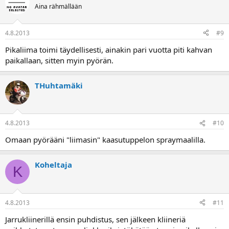
Aina rähmällään
4.8.2013
#9
Pikaliima toimi täydellisesti, ainakin pari vuotta piti kahvan
paikallaan, sitten myin pyörän.
THuhtamäki
4.8.2013
#10
Omaan pyörääni "liimasin" kaasutuppelon spraymaalilla.
Koheltaja
K
4.8.2013
#11
Jarrukliinerillä ensin puhdistus, sen jälkeen kliineriä