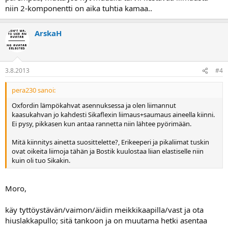
niin 2-komponentti on aika tuhtia kamaa..
ArskaH
3.8.2013
#4
pera230 sanoi:
Oxfordin lämpökahvat asennuksessa ja olen liimannut
kaasukahvan jo kahdesti Sikaflexin liimaus+saumaus aineella kiinni.
Ei pysy, pikkasen kun antaa rannetta niin lähtee pyörimään.
Mitä kiinnitys ainetta suosittelette?, Erikeeperi ja pikaliimat tuskin
ovat oikeita liimoja tähän ja Bostik kuulostaa liian elastiselle niin
kuin oli tuo Sikakin.
Moro,
käy tyttöystävän/vaimon/äidin meikkikaapilla/vast ja ota
hiuslakkapullo; sitä tankoon ja on muutama hetki asentaa