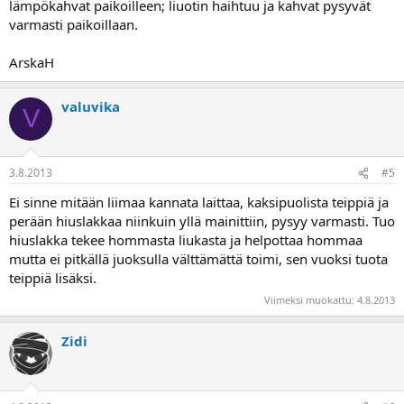
lämpökahvat paikoilleen; liuotin haihtuu ja kahvat pysyvät
varmasti paikoillaan.
ArskaH
valuvika
V
3.8.2013
#5
Ei sinne mitään liimaa kannata laittaa, kaksipuolista teippiä ja
perään hiuslakkaa niinkuin yllä mainittiin, pysyy varmasti. Tuo
hiuslakka tekee hommasta liukasta ja helpottaa hommaa
mutta ei pitkällä juoksulla välttämättä toimi, sen vuoksi tuota
teippiä lisäksi.
Viimeksi muokattu:
4.8.2013
Zidi