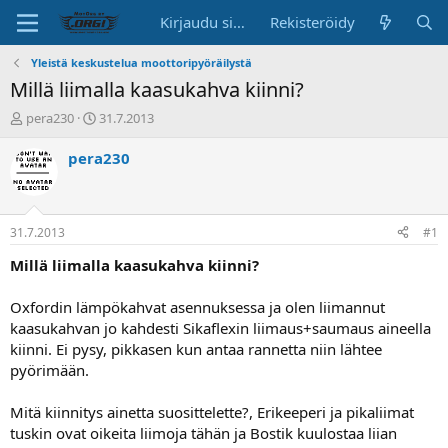
Kirjaudu sisään
Rekisteröidy
Yleistä keskustelua moottoripyöräilystä
Millä liimalla kaasukahva kiinni?
K
A
pera230
31.7.2013
e
l
s
o
pera230
k
i
u
t
s
u
t
s
31.7.2013
#1
e
p
l
ä
Millä liimalla kaasukahva kiinni?
u
i
n
v
Oxfordin lämpökahvat asennuksessa ja olen liimannut
a
ä
kaasukahvan jo kahdesti Sikaflexin liimaus+saumaus aineella
l
kiinni. Ei pysy, pikkasen kun antaa rannetta niin lähtee
o
pyörimään.
i
t
t
Mitä kiinnitys ainetta suosittelette?, Erikeeperi ja pikaliimat
a
tuskin ovat oikeita liimoja tähän ja Bostik kuulostaa liian
j