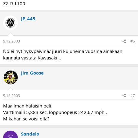
ZZ-R 1100
JP_445
9.12.2003
#6
No ei nyt nykypäivinä/ juuri kuluneina vuosina ainakaan
kannata vastata Kawasaki...
Jim Goose
9.12.2003
#7
Maailman hätäisin peli
Varttimaili 5,883 sec. loppunopeus 242,67 mph..
Mikähän se voisi olla?
Sandels
S