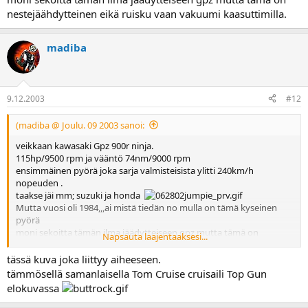
nestejäähdytteinen eikä ruisku vaan vakuumi kaasuttimilla.
madiba
9.12.2003
#12
(madiba @ Joulu. 09 2003 sanoi:
veikkaan kawasaki Gpz 900r ninja.
115hp/9500 rpm ja vääntö 74nm/9000 rpm
ensimmäinen pyörä joka sarja valmisteisista ylitti 240km/h
nopeuden .
taakse jäi mm; suzuki ja honda
Mutta vuosi oli 1984,,,ai mistä tiedän no mulla on tämä kyseinen
pyörä
moni sekoitta tämän ilma jäädytteiseen gpz mutta tämä on
Napsauta laajentaaksesi...
nestejäähdytteinen eikä ruisku vaan vakuumi kaasuttimilla.
tässä kuva joka liittyy aiheeseen.
tämmösellä samanlaisella Tom Cruise cruisaili Top Gun
elokuvassa