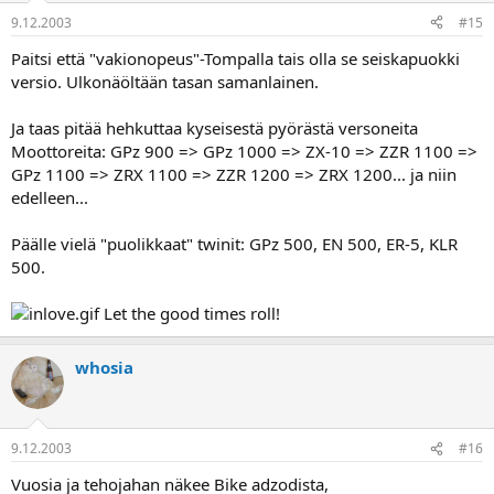
9.12.2003
#15
Paitsi että "vakionopeus"-Tompalla tais olla se seiskapuokki
versio. Ulkonäöltään tasan samanlainen.
Ja taas pitää hehkuttaa kyseisestä pyörästä versoneita
Moottoreita: GPz 900 => GPz 1000 => ZX-10 => ZZR 1100 =>
GPz 1100 => ZRX 1100 => ZZR 1200 => ZRX 1200... ja niin
edelleen...
Päälle vielä "puolikkaat" twinit: GPz 500, EN 500, ER-5, KLR
500.
Let the good times roll!
whosia
9.12.2003
#16
Vuosia ja tehojahan näkee Bike adzodista,