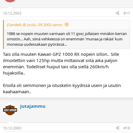
10.12.2003
#17
(Sandels @ Joulu. 09 2003 sanoi:
1986 se nopein muuten varmaan oli 11 gsxr, jollaisen minäkin kerran
omistin... Aah, siinä vehkeessä on enemmän 'munaa ja räkää' kuin
monessa uudessakaan pyörässä...
Tais olla muuten Kawan GPZ 1000 RX nopein sillon.. Sille
ilmoitettiin vain 125hp mutta mittasivat siitä aika paljon
enemmän. Todelliset huiput tais olla siellä 260km/h
hujakoilla..
Enolla oli semmonen ja istuskelin kyydissä usein ja usutin
kaahaamaan..
Jutajammu
10.12.2003
#18