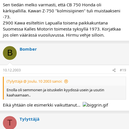
Sen tiedän melko varmasti, että CB 750 Honda oli
kärkipallilla. Kawan Z-750 "kolmisiipinen" tuli muistaakseni
-73.
Z900 Kawa esilteltiin Lapualla toisena paikkakuntana
Suomessa Kalles Motorin toimesta syksyllä 1973. Korjatkaa
jos olen väärässä vuosiluvussa. Hirmu vehje silloin.
Bomber
B
10.12.2003
#19
(Tylyttäjä @ Joulu. 10 2003 sanoi:
Enolla oli semmonen ja istuskelin kyydissä usein ja usutin
kaahaamaan..
Eikä yhtään ole esimerkki vaikuttanut...
Tylyttäjä
T