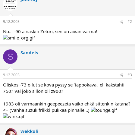
a
9.12.2003
#2
No... -90 ainaskin Zetori, sen on aivan varma!
Sandels
S
9.12.2003
#3
Oliskos -73 ollut se kova pyssy se 'tappokava', eli kakstahti
750? Vai joko sillon oli z900?
1983 oli varmaankin geepeezeta vaiko ehkä sittenkin katana?
<= (Vanha suzukifriikki pukkaa pinnalle...)
wekkuli