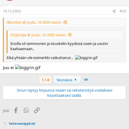
10.12.2003
#20
(Bomber @ Joulu. 10 2003 sanoi:
(Tylyttäjä @ Joulu. 10 2003 sanoi:
Enolla oli semmonen ja istuskelin kyydissä usein ja usutin
kaahaamaan..
Eikä yhtään ole esimerkki vaikuttanut...
Juu ei
Last
1 / 4
Seuraava
Sinun täytyy kirjautua sisään tai rekisteröityä voidaksesi
kirjoittaaksesi täällä.
Facebook
WhatsApp
Linkki
Jaa:
Veteraanipyörät