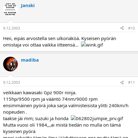
Janski
9.12.2003
#10
Heii, eipäs arvostella sen ulkonäköä. Kyseisen pyörän
omistaja voi ottaa vaikka iitteensä...
madiba
9.12.2003
#11
veikkaan kawasaki Gpz 900r ninja.
115hp/9500 rpm ja vääntö 74nm/9000 rpm
ensimmäinen pyörä joka sarja valmisteisista ylitti 240km/h
nopeuden .
taakse jäi mm; suzuki ja honda
Mutta vuosi oli 1984,,,ai mistä tiedän no mulla on tämä
kyseinen pyörä
moni sekoitta tämän ilma jäädytteiseen gpz mutta tämä on