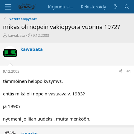
Kirjaudu sisään
Rekisteröidy
Veteraanipyörät
mikäs oli nopein vakiopyörä vuonna 1972?
K
A
kawabata
9.12.2003
e
l
s
o
kawabata
k
i
u
t
s
u
t
s
9.12.2003
#1
e
p
l
ä
tämmöinen helppo kysymys.
u
i
n
v
entäs mikä oli nopein vastaava v. 1983?
a
ä
l
o
ja 1990?
i
t
nyt meni jo liian uudeksi, mutta menköön.
t
a
j
janezky