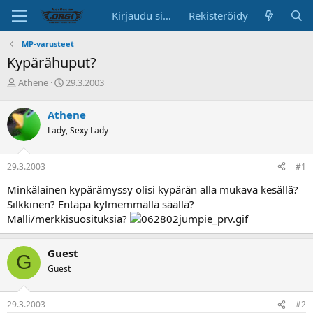
Kirjaudu sisään
Rekisteröidy
MP-varusteet
Kypärähuput?
K
A
Athene
29.3.2003
e
l
s
o
Athene
k
i
Lady, Sexy Lady
u
t
s
u
t
s
29.3.2003
#1
e
p
l
ä
Minkälainen kypärämyssy olisi kypärän alla mukava kesällä?
u
i
Silkkinen? Entäpä kylmemmällä säällä?
n
v
Malli/merkkisuosituksia?
a
ä
l
o
Guest
G
i
Guest
t
t
a
29.3.2003
#2
j