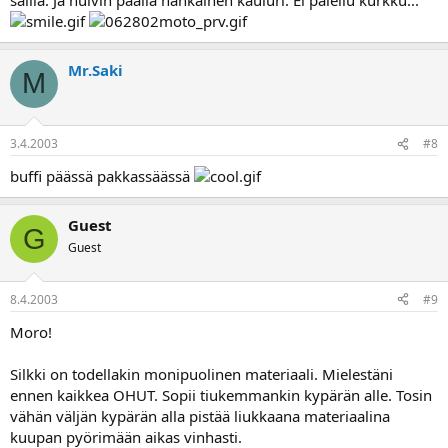
Mr.Saki
M
3.4.2003
#8
buffi päässä pakkassäässä
Guest
G
Guest
8.4.2003
#9
Moro!
Silkki on todellakin monipuolinen materiaali. Mielestäni
ennen kaikkea OHUT. Sopii tiukemmankin kypärän alle. Tosin
vähän väljän kypärän alla pistää liukkaana materiaalina
kuupan pyörimään aikas vinhasti.