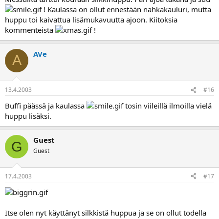
! Kaulassa on ollut ennestään nahkakauluri, mutta
huppu toi kaivattua lisämukavuutta ajoon. Kiitoksia
kommenteista
!
AVe
A
13.4.2003
#16
Buffi päässä ja kaulassa
tosin viileillä ilmoilla vielä
huppu lisäksi.
Guest
G
Guest
17.4.2003
#17
Itse olen nyt käyttänyt silkkistä huppua ja se on ollut todella