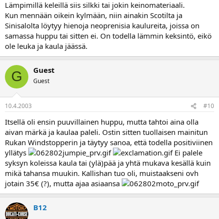
Lämpimillä keleillä siis silkki tai jokin keinomateriaali.
Kun mennään oikein kylmään, niin ainakin Scotilta ja
Sinisalolta löytyy hienoja neoprenisia kaulureita, joissa on
samassa huppu tai sitten ei. On todella lämmin keksintö, eikö
ole leuka ja kaula jäässä.
Guest
G
Guest
10.4.2003
#10
Itsellä oli ensin puuvillainen huppu, mutta tahtoi aina olla
aivan märkä ja kaulaa paleli. Ostin sitten tuollaisen mainitun
Rukan Windstopperin ja täytyy sanoa, että todella positiviinen
yllätys
Ei palele
syksyn koleissa kaula tai (ylä)pää ja yhtä mukava kesällä kuin
mikä tahansa muukin. Kallishan tuo oli, muistaakseni ovh
jotain 35€ (?), mutta ajaa asiaansa
B12