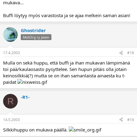
mukava...
Buffi löytyy myös varastosta ja se ajaa melkein saman asian!
Ghostrider
MotOrg ry jäsen
17.4.2003
#18
Mulla on sekä huppu, että buffi ja ihan mukavan lämpimänä
toi pää/kaulaosasto pysyttelee. Sen hupun pitäis olla jotain
keinosilkkiä(?) mutta se on ihan samanlaista ainaesta ku t-
paidat
-R1-
R
14.5.2003
#19
Silkkihuppu on mukava päällä.