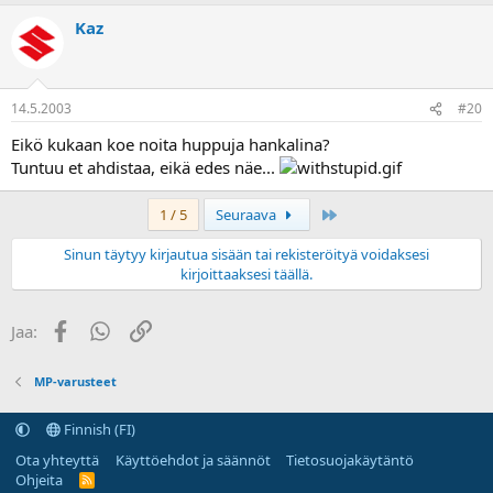
Kaz
14.5.2003
#20
Eikö kukaan koe noita huppuja hankalina?
Tuntuu et ahdistaa, eikä edes näe...
Last
1 / 5
Seuraava
Sinun täytyy kirjautua sisään tai rekisteröityä voidaksesi
kirjoittaaksesi täällä.
Facebook
WhatsApp
Linkki
Jaa:
MP-varusteet
Finnish (FI)
Ota yhteyttä
Käyttöehdot ja säännöt
Tietosuojakäytäntö
Ohjeita
R