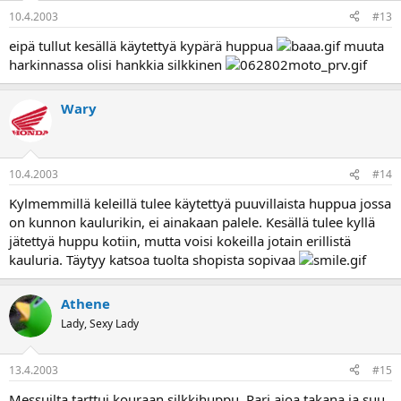
10.4.2003
#13
eipä tullut kesällä käytettyä kypärä huppua
muuta
harkinnassa olisi hankkia silkkinen
Wary
10.4.2003
#14
Kylmemmillä keleillä tulee käytettyä puuvillaista huppua jossa
on kunnon kaulurikin, ei ainakaan palele. Kesällä tulee kyllä
jätettyä huppu kotiin, mutta voisi kokeilla jotain erillistä
kauluria. Täytyy katsoa tuolta shopista sopivaa
Athene
Lady, Sexy Lady
13.4.2003
#15
Messuilta tarttui kouraan silkkihuppu. Pari ajoa takana ja suu