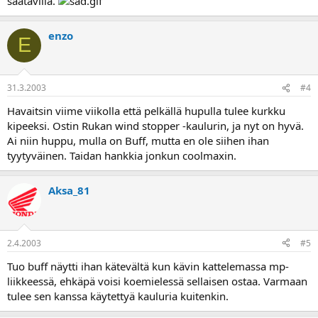
saatavilla.
enzo
E
31.3.2003
#4
Havaitsin viime viikolla että pelkällä hupulla tulee kurkku
kipeeksi. Ostin Rukan wind stopper -kaulurin, ja nyt on hyvä.
Ai niin huppu, mulla on Buff, mutta en ole siihen ihan
tyytyväinen. Taidan hankkia jonkun coolmaxin.
Aksa_81
2.4.2003
#5
Tuo buff näytti ihan kätevältä kun kävin kattelemassa mp-
liikkeessä, ehkäpä voisi koemielessä sellaisen ostaa. Varmaan
tulee sen kanssa käytettyä kauluria kuitenkin.