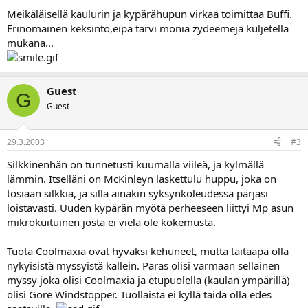
a
Meikäläisellä kaulurin ja kypärähupun virkaa toimittaa Buffi.
Erinomainen keksintö,eipä tarvi monia zydeemejä kuljetella
mukana...
Guest
G
Guest
29.3.2003
#3
Silkkinenhän on tunnetusti kuumalla viileä, ja kylmällä
lämmin. Itselläni on McKinleyn laskettulu huppu, joka on
tosiaan silkkiä, ja sillä ainakin syksynkoleudessa pärjäsi
loistavasti. Uuden kypärän myötä perheeseen liittyi Mp asun
mikrokuituinen josta ei vielä ole kokemusta.
Tuota Coolmaxia ovat hyväksi kehuneet, mutta taitaapa olla
nykyisistä myssyistä kallein. Paras olisi varmaan sellainen
myssy joka olisi Coolmaxia ja etupuolella (kaulan ympärillä)
olisi Gore Windstopper. Tuollaista ei kyllä taida olla edes