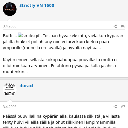
Strictly VN 1600
3.4.2003
#6
Buffi ...
. Tosiaan hyvä keksintö, vielä kun kypärän
jäljiltä hiukset pöllähtäny niin ei tarvi kuin kietoa pään
ympärille (monella eri tavalla) ja hyvältä näyttää...
Käytin ennen sellasta kokopäähuppua puuvillasta mutta ei
ollut minkään arvoinen. Ei tahtonu pysyä paikalla ja ahisti
muutenkin...
duracl
3.4.2003
#7
Päässä puuvillaliina kypärän alla, kaulassa silkistä ja villasta
tehty huivi viileillä säillä ja ohut silkkinen lämpimämmillä
säillä. Ja huivin päällä nahkainen kauluri. Ei palellu kurkku...