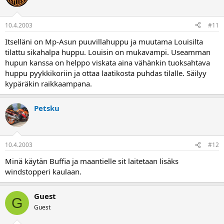
10.4.2003
#11
Itselläni on Mp-Asun puuvillahuppu ja muutama Louisilta
tilattu sikahalpa huppu. Louisin on mukavampi. Useamman
hupun kanssa on helppo viskata aina vähänkin tuoksahtava
huppu pyykkikoriin ja ottaa laatikosta puhdas tilalle. Säilyy
kypäräkin raikkaampana.
Petsku
10.4.2003
#12
Minä käytän Buffia ja maantielle sit laitetaan lisäks
windstopperi kaulaan.
Guest
G
Guest