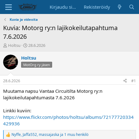
Kirjaudu sisään
Rekisteröidy
Kuvia ja videoita
Kuvia: Motorg ry:n lajikokeilutapahtuma
7.6.2026
K
A
Holtsu
28.6.2026
e
l
s
o
Holtsu
k
i
MotOrg ry jäsen
u
t
s
u
t
s
28.6.2026
#1
e
p
l
ä
Muutama napsu Vantaa Circuitilta Motorg ry:n
u
i
lajikokeilutapahtumasta 7.6.2026
n
v
a
ä
Linkki kuviin:
l
https://www.flickr.com/photos/holtsu/albums/72177720334
o
429936
i
t
t
Nyffe
,
Jaffa552
,
massajaska
ja 1 muu henkilö
R