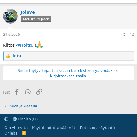
a
e
j
a
Jolave
a
k
t
MotOrg ry jäsen
i
o
t
29.6.2026
#2
:
Kiitos
@Holtsu
!
Holtsu
R
e
a
Sinun täytyy kirjautua sisään tai rekisteröityä voidaksesi
k
kirjoittaaksesi täällä.
t
i
o
Facebook
WhatsApp
Linkki
Jaa:
t
:
Kuvia ja videoita
Finnish (FI)
Ota yhteyttä
Käyttöehdot ja säännöt
Tietosuojakäytäntö
Ohjeita
R