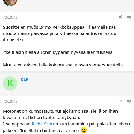
7.5.2013
#8
Suosittelen myös 24mx verkkokauppaa! Tilaamalla saa
muutamassa päivässä ja tarvittaessa palautus onnistuu
ilmaiseksi!
Itse tilasin sieltä airohin kypärän hyvällä alennuksella!
Muuta en oikeen tällä kokemuksella osaa sanoa/suositella...
KLF
K
7.5.2013
#9
Motonet on kunnostautunut ajokamoissa, siellä on ihan
kivasti mm. Richan tuotteita nykyään.
Itse nappasin
Richa Score
n kun lainatakki piti palauttaa talven
jälkeen. Todellakin hintansa arvoinen