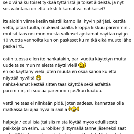
se o vähä ku toiset tykkää tyttäristä ja toiset äideistä, ja nyt
siis valintana on että tekstiili-kamat vai nahkaiset?
ite aloitin viime kesän tekstiilikamoilla, hyvin pärjäsi, kestää
vettä, pitää tuulta, mukavat päällä, kroppa liikkuu paremmin..
mut sit taas noi mun musta-valkoset ajokamat näyttää nyt jo
10 vuotta vanhoilta kun on paskaset ku mitkä eikä muute lähe
paska irti..
ostin tuossa eilen ite nahkatakin, pari vuotta käytetyn mutta
uudelta se mun mielestä näytti vielä
en oo käyttäny vielä joten muuta en osaa sanoa ku että
näyttää hyvältä
nahka-kamat kestää sitten taas käyttöä sekä asfalttia
paremmin, eli suojaa paremmin jos/kun kaatuu.
vettä ne taas ei niinkään pidä, joten sadeasu kannattaa olla
matkassa tai ajaa hyvällä säällä
halpoja / edullisia (tai siis mistä löytää myös edullisesti)
paikkoja on esim. Eurobiker (liittymällä tänne jäseneksi saat