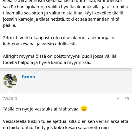
vielä -20% alennusta sieltä kaikista tuotteista), Motonetistä
saa Richan ajokamoja välillä hyvillä alennuksilla, ja ulkomailta
tilaamalla saa sitten jo valita mistä tilaa. käyt kokeilee täällä
jossain kamoja ja tilaat netistä, toki et saa samantien niitä
päälle.
24mx.fi verkkokaupasta olen itse tilannut ajokamoja jo
kahtena kesänä, ja varsin edullisesti.
Allright myymälöissä on poistomyynti puoli jossa välillä
todella halpoja ja hyviä kamoja myynnissä..
_Brana_
7.5.2013
#5
Täällä on nyt jo vastauksia! Mahtavaa!
Vesisateella tuskin tulee ajettua, sillä olen sen verran arka että
en taida tohtia. Tietty jos koko kesän sataa vettä niin