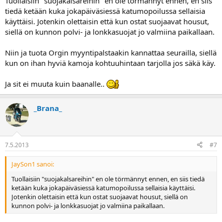
Tuollaisiin "suojakalsareihin" en ole törmännyt ennen, en siis
tiedä ketään kuka jokapäiväsiessä katumopoilussa sellaisia
käyttäisi. Jotenkin olettaisin että kun ostat suojaavat housut,
siellä on kunnon polvi- ja lonkkasuojat jo valmiina paikallaan.
Niin ja tuota Orgin myyntipalstaakin kannattaa seurailla, siellä
kun on ihan hyviä kamoja kohtuuhintaan tarjolla jos säkä käy.
Ja sit ei muuta kuin baanalle..
_Brana_
7.5.2013
#7
JaySon1 sanoi:
Tuollaisiin "suojakalsareihin" en ole törmännyt ennen, en siis tiedä
ketään kuka jokapäiväsiessä katumopoilussa sellaisia käyttäisi.
Jotenkin olettaisin että kun ostat suojaavat housut, siellä on
kunnon polvi- ja lonkkasuojat jo valmiina paikallaan.