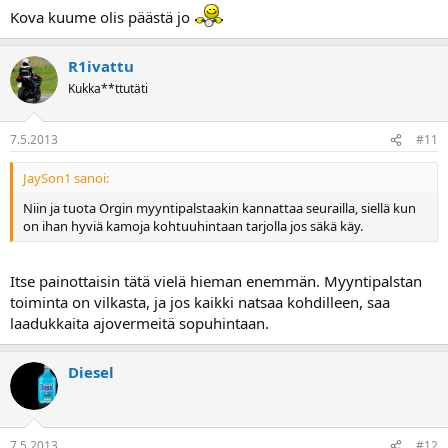
Kova kuume olis päästä jo
R1ivattu
Kukka**ttutäti
7.5.2013
#11
JaySon1 sanoi:
Niin ja tuota Orgin myyntipalstaakin kannattaa seurailla, siellä kun
on ihan hyviä kamoja kohtuuhintaan tarjolla jos säkä käy.
Itse painottaisin tätä vielä hieman enemmän. Myyntipalstan
toiminta on vilkasta, ja jos kaikki natsaa kohdilleen, saa
laadukkaita ajovermeitä sopuhintaan.
Diesel
7.5.2013
#12