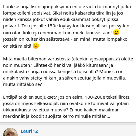
Lonkkasuojallisiin ajoupöksyihin en ole vielä törmännyt jotka
lompakolleni sopisivat. Siksi noita kalsareita tiirailin ja jos
niiden kanssa jotkut vähän edukkaammat pöksyt joissa
polvarit. Toki jos alle 150e löytyy lonkkasuojalliset pöksytkin
niin otan linkkejä enemmän kuin mielelläni vastaan!
Jossain on kuitenkin säästettävä - en minä, mutta lompakko
on sitä mieltä
Mitä mieltä bilteman varusteista (etenkin ajosaappaista) olette
noin muuten? Lähteekö henki vai jääkö kitumaan? Ja
minkälaista suojaa noissa kengissä tulisi olla? Monissa on
ainakin vahvistetty nilkan ja säären seutua jollain muovilla,
mutta riittääkö se?
Entäpä takkien suojukset? Jos on esim. 100-200e tekstiilirotsi
jossa on myös selkäsuojat, niin ovatko ne toimivat vai jotain
tikkaritikuista valettua muovia? Ei nuo kaiken maailman
merkinnät ja koodit suojista kerro minulle mitään...
Lauri12