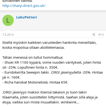
turvallinen valinta.
http://sharp.direct.gov.uk/
LakuPetteri
L
7.5.2013
#13
Itsellä myöskin kaikkien varusteiden hankinta meneillään,
koska mopoilua ollaan aloittelemassa.
Tähän menessä on tullut hommattua:
- Shoei XR-1100 kypärä, viime vuoden väritykset, joten hinta
oli -25%. Lopullinen hinta n. 350€.
- Eurobikerilta Sweepin takki. .ORG! jäsenyydellä -20%. Hintaa
jäi n. 160€.
- Richa hanskat Motonetistä. Hintaa 65€.
.ORG! jäsenyys maksoi itsensä takaisin jo tuon takin
tilaamalla, joten suosittelen liittymistä. Saahan sillä aleja ja
etuja, vaikka sun mistä muualtakin. winkwink...