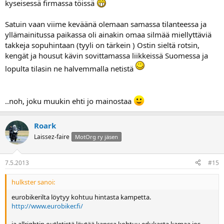
kyseisessä firmassa töissä
Satuin vaan viime keväänä olemaan samassa tilanteessa ja
yllämainitussa paikassa oli ainakin omaa silmää miellyttäviä
takkeja sopuhintaan (tyyli on tärkein ) Ostin sieltä rotsin,
kengät ja housut kävin sovittamassa liikkeissä Suomessa ja
lopulta tilasin ne halvemmalla netistä
..noh, joku muukin ehti jo mainostaa
Roark
Laissez-faire
MotOrg ry jäsen
7.5.2013
#15
hulkster sanoi:
eurobikerilta löytyy kohtuu hintasta kampetta.
http://www.eurobiker.fi/
ja allrightin outletistä löytää kanssa kohtuu edukasta kamaa jos