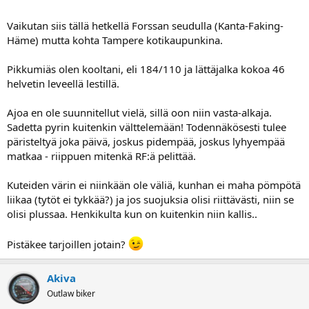
kaupassa nähnyt.
Vaikutan siis tällä hetkellä Forssan seudulla (Kanta-Faking-
Kertoisitko vielä minkälaista ajoa on suunnitteilla. Aurinkoiset päivä
Häme) mutta kohta Tampere kotikaupunkina.
lenkit ja pikaiset reissut kaverin kanssa jonnekkin kahville puoltaa
ehdottomasti nahkarotsia jossa on kaikki suojat valmiina, mukaan
Pikkumiäs olen kooltani, eli 184/110 ja lättäjalka kokoa 46
lukien level2 selkäpanssari. Tähän vielä housut jossa on kaikki suojat
helvetin leveellä lestillä.
valmiina. Helppo lähtee kaffelle kun ei tartte pelailla irto suojien
kanssa...
Ajoa en ole suunnitellut vielä, sillä oon niin vasta-alkaja.
Sadetta pyrin kuitenkin välttelemään! Todennäkösesti tulee
päristeltyä joka päivä, joskus pidempää, joskus lyhyempää
matkaa - riippuen mitenkä RF:ä pelittää.
Kuteiden värin ei niinkään ole väliä, kunhan ei maha pömpötä
liikaa (tytöt ei tykkää?) ja jos suojuksia olisi riittävästi, niin se
olisi plussaa. Henkikulta kun on kuitenkin niin kallis..
Pistäkee tarjoillen jotain?
Akiva
Outlaw biker