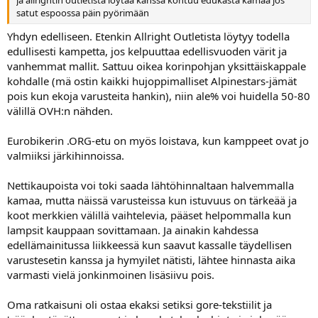
satut espoossa päin pyörimään
Yhdyn edelliseen. Etenkin Allright Outletista löytyy todella
edullisesti kampetta, jos kelpuuttaa edellisvuoden värit ja
vanhemmat mallit. Sattuu oikea korinpohjan yksittäiskappale
kohdalle (mä ostin kaikki hujoppimalliset Alpinestars-jämät
pois kun ekoja varusteita hankin), niin ale% voi huidella 50-80
välillä OVH:n nähden.
Eurobikerin .ORG-etu on myös loistava, kun kamppeet ovat jo
valmiiksi järkihinnoissa.
Nettikaupoista voi toki saada lähtöhinnaltaan halvemmalla
kamaa, mutta näissä varusteissa kun istuvuus on tärkeää ja
koot merkkien välillä vaihtelevia, pääset helpommalla kun
lampsit kauppaan sovittamaan. Ja ainakin kahdessa
edellämainitussa liikkeessä kun saavut kassalle täydellisen
varustesetin kanssa ja hymyilet nätisti, lähtee hinnasta aika
varmasti vielä jonkinmoinen lisäsiivu pois.
Oma ratkaisuni oli ostaa ekaksi setiksi gore-tekstiilit ja