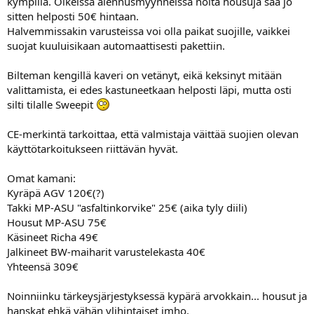
kympillä. Oikeissa alennusmyynneissä noita housuja saa jo
sitten helposti 50€ hintaan.
Halvemmissakin varusteissa voi olla paikat suojille, vaikkei
suojat kuuluisikaan automaattisesti pakettiin.
Bilteman kengillä kaveri on vetänyt, eikä keksinyt mitään
valittamista, ei edes kastuneetkaan helposti läpi, mutta osti
silti tilalle Sweepit
CE-merkintä tarkoittaa, että valmistaja väittää suojien olevan
käyttötarkoitukseen riittävän hyvät.
Omat kamani:
Kyräpä AGV 120€(?)
Takki MP-ASU "asfaltinkorvike" 25€ (aika tyly diili)
Housut MP-ASU 75€
Käsineet Richa 49€
Jalkineet BW-maiharit varustelekasta 40€
Yhteensä 309€
Noinniinku tärkeysjärjestyksessä kypärä arvokkain... housut ja
hanskat ehkä vähän ylihintaiset imho.