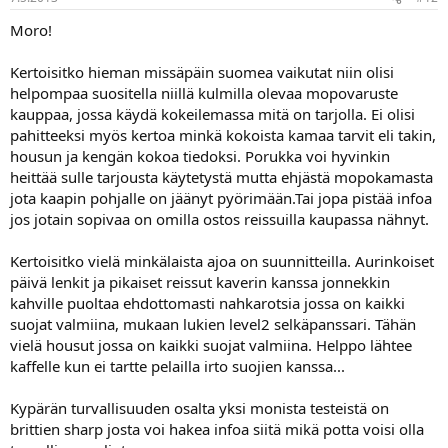
Moro!
Kertoisitko hieman missäpäin suomea vaikutat niin olisi
helpompaa suositella niillä kulmilla olevaa mopovaruste
kauppaa, jossa käydä kokeilemassa mitä on tarjolla. Ei olisi
pahitteeksi myös kertoa minkä kokoista kamaa tarvit eli takin,
housun ja kengän kokoa tiedoksi. Porukka voi hyvinkin
heittää sulle tarjousta käytetystä mutta ehjästä mopokamasta
jota kaapin pohjalle on jäänyt pyörimään.Tai jopa pistää infoa
jos jotain sopivaa on omilla ostos reissuilla kaupassa nähnyt.
Kertoisitko vielä minkälaista ajoa on suunnitteilla. Aurinkoiset
päivä lenkit ja pikaiset reissut kaverin kanssa jonnekkin
kahville puoltaa ehdottomasti nahkarotsia jossa on kaikki
suojat valmiina, mukaan lukien level2 selkäpanssari. Tähän
vielä housut jossa on kaikki suojat valmiina. Helppo lähtee
kaffelle kun ei tartte pelailla irto suojien kanssa...
Kypärän turvallisuuden osalta yksi monista testeistä on
brittien sharp josta voi hakea infoa siitä mikä potta voisi olla