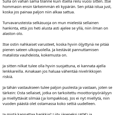
Sulla on vähän sama tilanne kuin itsellä reilu vuosi sitten. Itse
hommasin ensin tärkeimmän eli kypärän. Sen pitää istua just,
koska jos painaa paljon niin alkaa sattua.
Turvavarusteista selkäsuoja on mun mielestä sellainen
hankinta, että jos heti alusta asti ajelee se yllä, niin ilman on
alaston olo.
Itse ostin nahkaiset varusteet, koska hyvin öljyttynä ne pitää
pienen sateen ulkopuolella. Ja kestävät pannuttamisen
matalista vauhdeista, kokemusta on.
Ja sitten nilkat tulee olla hyvin suojattuna, ei kannata ajella
lenkkareilla. Ainakaan jos haluaa vähentää nivelrikkojen
riskiä.
Ja tähän vastaukseen tulee paljon puolesta ja vastaan, joten se
tärkein: Osta sellaiset, jotka on tarkoitettu moottoripyöräilyyn
ja miellyttävät silmää (ja lompakkoa). Jos ei nyt miellytä, niin
vuoden päästä olet ostamassa koko settiä uudelleen.
Ja mistä kannattaa hankkia? Liity jäseneksi (40€) ja