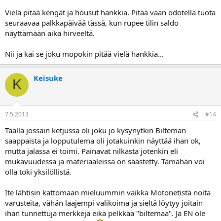
Vielä pitää kengät ja housut hankkia. Pitää vaan odotella tuota
seuraavaa palkkapäivää tässä, kun rupee tilin saldo
näyttämään aika hirveeltä.
Nii ja kai se joku mopokin pitää vielä hankkia...
Keisuke
K
7.5.2013
#14
Täällä jossain ketjussa oli joku jo kysynytkin Bilteman
saappaista ja lopputulema oli jotakuinkin näyttää ihan ok,
mutta jalassa ei toimi. Painavat nilkasta jotenkin eli
mukavuudessa ja materiaaleissa on säästetty. Tämähän voi
olla toki yksilöllistä.
Ite lähtisin kattomaan mieluummin vaikka Motonetistä noita
varusteita, vähän laajempi valikoima ja sieltä löytyy joitain
ihan tunnettuja merkkejä eikä pelkkää "biltemaa". Ja EN ole