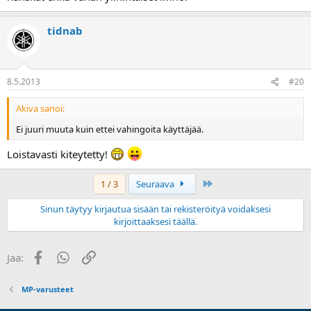
tidnab
8.5.2013
#20
Akiva sanoi:
Ei juuri muuta kuin ettei vahingoita käyttäjää.
Loistavasti kiteytetty!
Last
1 / 3
Seuraava
Sinun täytyy kirjautua sisään tai rekisteröityä voidaksesi
kirjoittaaksesi täällä.
Facebook
WhatsApp
Linkki
Jaa:
MP-varusteet