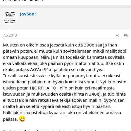
JaySon1
7.5.2013
#6
Muuten en oikein osaa jeesata kuin että 300e saa jo ihan
pätevän potan, ei muuta kuin sovittelemaan mitkä mallit sopii
omaan kuuppaan. Niin, ja niitä todellakin kannattaa sovitella
eikä valkata ekaa joka päähän pyörimättä mahtuu. Itse ostin
ekaks potaks AGV:n S4:n ja oletin sen olevan hyvä.
Turvallisuustesteissä se kyllä on pärjännyt mutta ei oikeasti
istunutkaan päähän niin hyvin kuin olisi voinut. Nyt kun ostin
uuden potan HJC RPHA 10+ niin on kuin eri maailmasta
istuvuuden ja mukavuuden osalta (hinta n 340e). Ja tuo hinta
ei tuossa ole niin ratkaiseva tekijä sopivan mallin löytymisen
osalta kuin se että kypärä oikeasti istuu hyvin päähän.
Kallillakin saa ostettua kypärän joka on viheliäinen omassa
päässä.