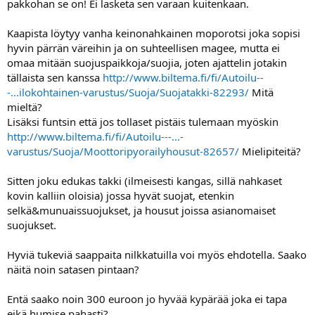
pakkohan se on! Ei lasketa sen varaan kuitenkaan.
Kaapista löytyy vanha keinonahkainen moporotsi joka sopisi
hyvin pärrän väreihin ja on suhteellisen magee, mutta ei
omaa mitään suojuspaikkoja/suojia, joten ajattelin jotakin
tällaista sen kanssa
http://www.biltema.fi/fi/Autoilu--
-...ilokohtainen-varustus/Suoja/Suojatakki-82293/
Mitä
mieltä?
Lisäksi funtsin että jos tollaset pistäis tulemaan myöskin
http://www.biltema.fi/fi/Autoilu---...-
varustus/Suoja/Moottoripyorailyhousut-82657/
Mielipiteitä?
Sitten joku edukas takki (ilmeisesti kangas, sillä nahkaset
kovin kalliin oloisia) jossa hyvät suojat, etenkin
selkä&munuaissuojukset, ja housut joissa asianomaiset
suojukset.
Hyviä tukeviä saappaita nilkkatuilla voi myös ehdotella. Saako
näitä noin satasen pintaan?
Entä saako noin 300 euroon jo hyvää kypärää joka ei tapa
eikä humise pahasti?