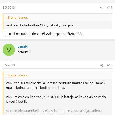
8.5.2013
#17
_Brana_ sanoi:
mutta mitä tarkoittaa CE-hyväksytyt suojat?
Ei juuri muuta kuin ettei vahingoita käyttäjää.
väizki
V
Zetoristi
8.5.2013
#18
_Brana_ sanoi:
Vaikutan siis tällä hetkellä Forssan seudulla (Kanta-Faking-Häme)
mutta kohta Tampere kotikaupunkina.
Pikkumiäs olen kooltani, eli 184/110 ja lättäjalka kokoa 46 helvetin
leveellä lestillä.
Ajoa en ole suunnitellut vielä, sillä oon niin vasta-alkaja. Sadetta