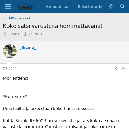
Kirjaudu sisään
Rekisteröidy
MP-varusteet
Koko satsi varusteita hommattavana!
K
A
_Brana_
7.5.2013
e
l
s
o
_Brana_
k
i
u
t
s
u
t
s
7.5.2013
#1
e
p
l
ä
Morjenttens!
u
i
n
v
a
ä
*Kumarrus*
l
o
i
Uusi täällä! Ja oikeestaan koko harrastuksessa.
t
t
Kohta Suzuki RF 600R persuksen alla ja tars koko arsenaali
a
varusteita hommata. Omistan jo kalsarit ja sukat omasta
j