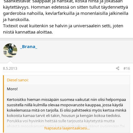
'säänkestävät' saappaat ja hanskat, koska hinta ja jokasään
käytettävyys. Homman edetessä on sitten tullut täydennettyä
garderobia nahoilla, kevlarfarkuilla ja monenlaisilla jalkineilla
ja hanskoilla.
Tixtexit ovat kuitenkin se halvin ja universaalein setti, joten
niistä kannattaa aloittaa.
_Brana_
8.5.2013
#16
Diesel sanoi:
Moro!
Kertoisitko hieman missäpäin suomea vaikutat niin olisi helpompaa
suositella niillä kulmilla olevaa mopovaruste kauppaa, jossa käydä
kokeilemassa mitä on tarjolla. Ei olisi pahitteeksi myös kertoa minkä
kokoista kamaa tarvit eli takin, housun ja kengän kokoa tiedoksi.
Porukka voi hyvinkin heittää sulle tarjousta käytetystä mutta
ehjästä mopokamasta jota kaapin pohjalle on jäänyt pyörimään.Tai
Napsauta laajentaaksesi...
jopa pistää infoa jos jotain sopivaa on omilla ostos reissuilla