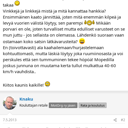
a
takaa
Vinkkejä ja linkkejä mistä ja mitä kannattaa hankkia?
Ensimmäinen kaato jännittää, joten mitä enemmän kilpeä ja
levyä vuorien välistä löytyy, sen parempi
Mikään
porvari en ole, joten turvalliset mutta edulliset varusteet on se
mun juttu - jos sellaista on olemassa. Lähdenkö suoraan vaan
ostamaan koko satsin lätkävarusteita?
En (toivottavasti) ala kaahailemaan/hurjastelemaan
kohtuuttomasti, mutta läskiä löytyy joka ruumiinosasta ja voi
perskules että sen tummuminen tekee höpöä! Mopedilla
joskus junnuna on muutama kerta tullut mulkattua 40-60
km/h vauhdista..
Kiitos kaunis kaikille!
Knaku
Kouluttajan retale
MotOrg ry jäsen
Rata ja koulutus
7.5.2013
#2