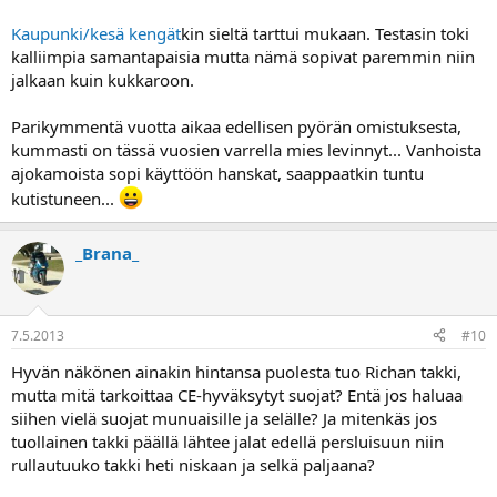
Kaupunki/kesä kengät
kin sieltä tarttui mukaan. Testasin toki
kalliimpia samantapaisia mutta nämä sopivat paremmin niin
jalkaan kuin kukkaroon.
Parikymmentä vuotta aikaa edellisen pyörän omistuksesta,
kummasti on tässä vuosien varrella mies levinnyt... Vanhoista
ajokamoista sopi käyttöön hanskat, saappaatkin tuntu
kutistuneen...
_Brana_
7.5.2013
#10
Hyvän näkönen ainakin hintansa puolesta tuo Richan takki,
mutta mitä tarkoittaa CE-hyväksytyt suojat? Entä jos haluaa
siihen vielä suojat munuaisille ja selälle? Ja mitenkäs jos
tuollainen takki päällä lähtee jalat edellä persluisuun niin
rullautuuko takki heti niskaan ja selkä paljaana?