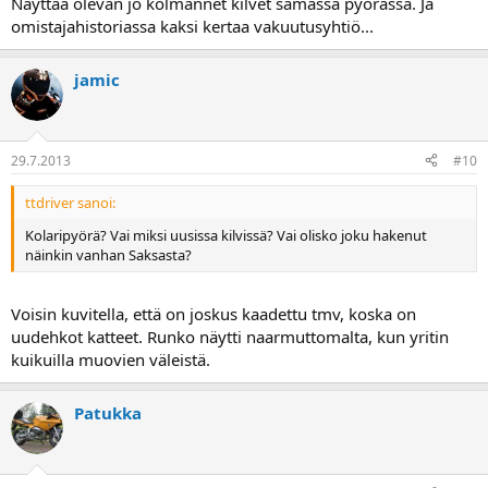
Näyttää olevan jo kolmannet kilvet samassa pyörässä. Ja
omistajahistoriassa kaksi kertaa vakuutusyhtiö...
jamic
29.7.2013
#10
ttdriver sanoi:
Kolaripyörä? Vai miksi uusissa kilvissä? Vai olisko joku hakenut
näinkin vanhan Saksasta?
Voisin kuvitella, että on joskus kaadettu tmv, koska on
uudehkot katteet. Runko näytti naarmuttomalta, kun yritin
kuikuilla muovien väleistä.
Patukka