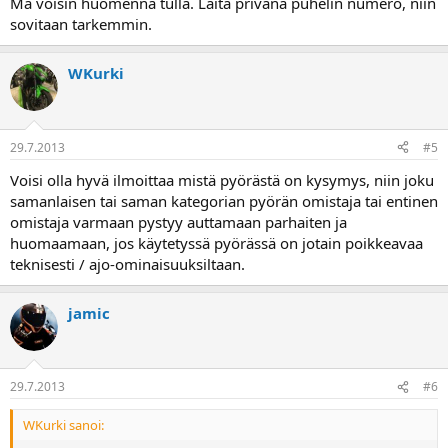
Mä voisin huomenna tulla. Laita privana puhelin numero, niin
sovitaan tarkemmin.
WKurki
29.7.2013
#5
Voisi olla hyvä ilmoittaa mistä pyörästä on kysymys, niin joku
samanlaisen tai saman kategorian pyörän omistaja tai entinen
omistaja varmaan pystyy auttamaan parhaiten ja
huomaamaan, jos käytetyssä pyörässä on jotain poikkeavaa
teknisesti / ajo-ominaisuuksiltaan.
jamic
29.7.2013
#6
WKurki sanoi: