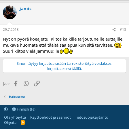
jamic
29.7.2013
#13
Nyt on pyörä koeajettu. Kiitos kaikille tarjoutuneille auttajille,
mukava huomata että täältä saa apua kun sitä tarvitsee.
Suuri kiitos vielä Jammuu:lle
Sinun täytyy kirjautua sisään tai rekisteröityä voidaksesi
kirjoittaaksesi täällä.
Facebook
WhatsApp
Linkki
Jaa:
Hakusessa
Finnish (FI)
Ota yhteyttä
Käyttöehdot ja säännöt
Tietosuojakäytäntö
Ohjeita
R
S