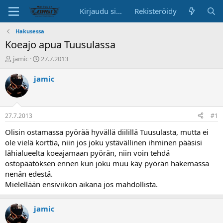
Kirjaudu sisään
Rekisteröidy
Hakusessa
Koeajo apua Tuusulassa
K
A
jamic
27.7.2013
e
l
s
o
jamic
k
i
u
t
s
u
t
s
27.7.2013
#1
e
p
l
ä
Olisin ostamassa pyörää hyvällä diilillä Tuusulasta, mutta ei
u
i
ole vielä korttia, niin jos joku ystävällinen ihminen pääsisi
n
v
lähialueelta koeajamaan pyörän, niin voin tehdä
a
ä
ostopäätöksen ennen kun joku muu käy pyörän hakemassa
l
nenän edestä.
o
Mielellään ensiviikon aikana jos mahdollista.
i
t
t
jamic
a
j