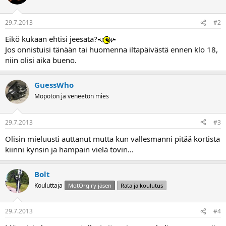
a
29.7.2013
#2
Eikö kukaan ehtisi jeesata?
Jos onnistuisi tänään tai huomenna iltapäivästä ennen klo 18,
niin olisi aika bueno.
GuessWho
Mopoton ja veneetön mies
29.7.2013
#3
Olisin mieluusti auttanut mutta kun vallesmanni pitää kortista
kiinni kynsin ja hampain vielä tovin...
Bolt
Kouluttaja
MotOrg ry jäsen
Rata ja koulutus
29.7.2013
#4