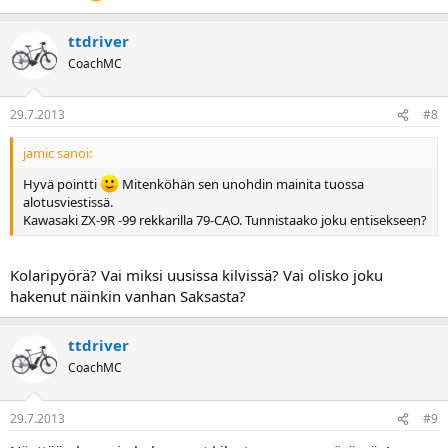
ttdriver
CoachMC
29.7.2013
#8
jamic sanoi:
Hyvä pointti
Mitenköhän sen unohdin mainita tuossa
alotusviestissä.
Kawasaki ZX-9R -99 rekkarilla 79-CAO. Tunnistaako joku entisekseen?
Kolaripyörä? Vai miksi uusissa kilvissä? Vai olisko joku
hakenut näinkin vanhan Saksasta?
ttdriver
CoachMC
29.7.2013
#9