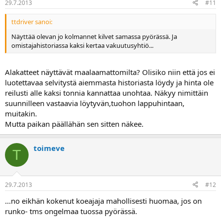
29.7.2013
#11
ttdriver sanoi:
Näyttää olevan jo kolmannet kilvet samassa pyörässä. Ja
omistajahistoriassa kaksi kertaa vakuutusyhtiö...
Alakatteet näyttävät maalaamattomilta? Olisiko niin että jos ei
luotettavaa selvitystä aiemmasta historiasta löydy ja hinta ole
reilusti alle kaksi tonnia kannattaa unohtaa. Näkyy nimittäin
suunnilleen vastaavia löytyvän,tuohon lappuhintaan,
muitakin.
Mutta paikan päällähän sen sitten näkee.
toimeve
T
29.7.2013
#12
...no eikhän kokenut koeajaja mahollisesti huomaa, jos on
runko- tms ongelmaa tuossa pyörässä.