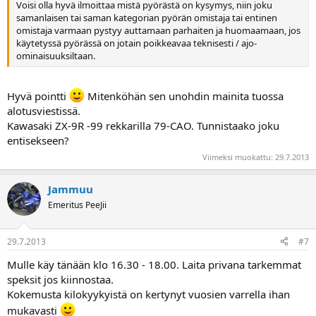
Voisi olla hyvä ilmoittaa mistä pyörästä on kysymys, niin joku
samanlaisen tai saman kategorian pyörän omistaja tai entinen
omistaja varmaan pystyy auttamaan parhaiten ja huomaamaan, jos
käytetyssä pyörässä on jotain poikkeavaa teknisesti / ajo-
ominaisuuksiltaan.
Hyvä pointti
Mitenköhän sen unohdin mainita tuossa
alotusviestissä.
Kawasaki ZX-9R -99 rekkarilla 79-CAO. Tunnistaako joku
entisekseen?
Viimeksi muokattu:
29.7.2013
Jammuu
Emeritus PeeJii
29.7.2013
#7
Mulle käy tänään klo 16.30 - 18.00. Laita privana tarkemmat
speksit jos kiinnostaa.
Kokemusta kilokyykyistä on kertynyt vuosien varrella ihan
mukavasti