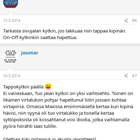
15.5.2014
#6
Tarkasta sivujalan kytkin, jos takkuaa niin tappaa kipinän.
On-Off kytkinkin saattaa hapettua.
joumar
16.5.2014
#7
Tappokytkin päällä
Ei vaineskaan, Tuo jalan kytkin on yksi vaihtoehto. Toinen on
likainen virtalukon pohja/ hapettunut liitin jossain kohtaa
virtapiiriä. Omassa Maxissa ensimmäisellä kertaa kun kipinä
hävisi, niin syynä oli tuo virtalukko ja toisella kertaa
syttöpoksista oli kossahtanut viisi diodia, jotka vaihtamalla
pyörä hörähti taas tulille.
Olethan toki mitannut jo akusta jännitteen?