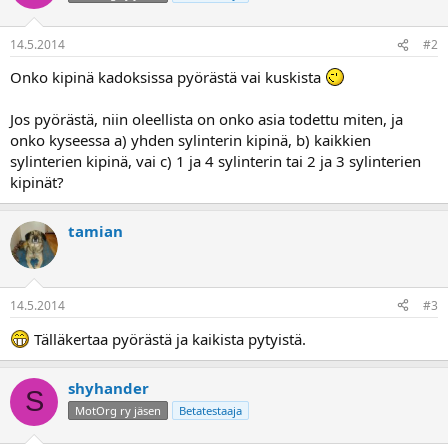
a
14.5.2014
#2
Onko kipinä kadoksissa pyörästä vai kuskista
Jos pyörästä, niin oleellista on onko asia todettu miten, ja
onko kyseessa a) yhden sylinterin kipinä, b) kaikkien
sylinterien kipinä, vai c) 1 ja 4 sylinterin tai 2 ja 3 sylinterien
kipinät?
tamian
14.5.2014
#3
Tälläkertaa pyörästä ja kaikista pytyistä.
shyhander
S
MotOrg ry jäsen
Betatestaaja