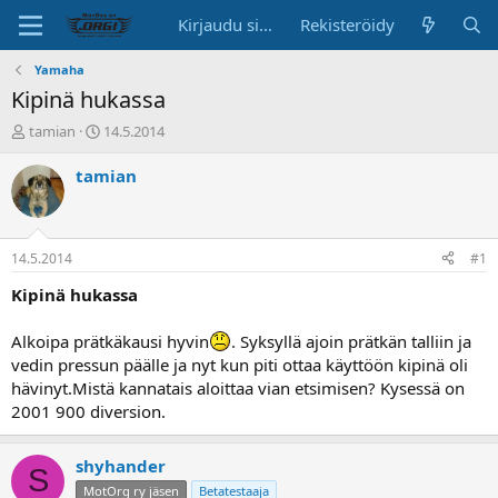
Kirjaudu sisään
Rekisteröidy
Yamaha
Kipinä hukassa
K
A
tamian
14.5.2014
e
l
s
o
tamian
k
i
u
t
s
u
t
s
14.5.2014
#1
e
p
l
ä
Kipinä hukassa
u
i
n
v
Alkoipa prätkäkausi hyvin
. Syksyllä ajoin prätkän talliin ja
a
ä
vedin pressun päälle ja nyt kun piti ottaa käyttöön kipinä oli
l
hävinyt.Mistä kannatais aloittaa vian etsimisen? Kysessä on
o
2001 900 diversion.
i
t
t
shyhander
a
S
j
MotOrg ry jäsen
Betatestaaja