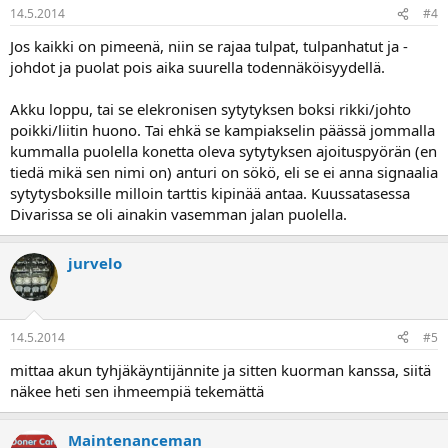
14.5.2014
#4
Jos kaikki on pimeenä, niin se rajaa tulpat, tulpanhatut ja -
johdot ja puolat pois aika suurella todennäköisyydellä.
Akku loppu, tai se elekronisen sytytyksen boksi rikki/johto
poikki/liitin huono. Tai ehkä se kampiakselin päässä jommalla
kummalla puolella konetta oleva sytytyksen ajoituspyörän (en
tiedä mikä sen nimi on) anturi on sökö, eli se ei anna signaalia
sytytysboksille milloin tarttis kipinää antaa. Kuussatasessa
Divarissa se oli ainakin vasemman jalan puolella.
jurvelo
14.5.2014
#5
mittaa akun tyhjäkäyntijännite ja sitten kuorman kanssa, siitä
näkee heti sen ihmeempiä tekemättä
Maintenanceman