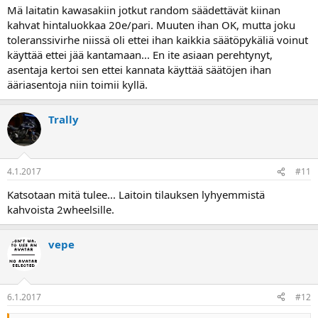
Mä laitatin kawasakiin jotkut random säädettävät kiinan
kahvat hintaluokkaa 20e/pari. Muuten ihan OK, mutta joku
toleranssivirhe niissä oli ettei ihan kaikkia säätöpykäliä voinut
käyttää ettei jää kantamaan... En ite asiaan perehtynyt,
asentaja kertoi sen ettei kannata käyttää säätöjen ihan
ääriasentoja niin toimii kyllä.
Trally
4.1.2017
#11
Katsotaan mitä tulee... Laitoin tilauksen lyhyemmistä
kahvoista 2wheelsille.
vepe
6.1.2017
#12