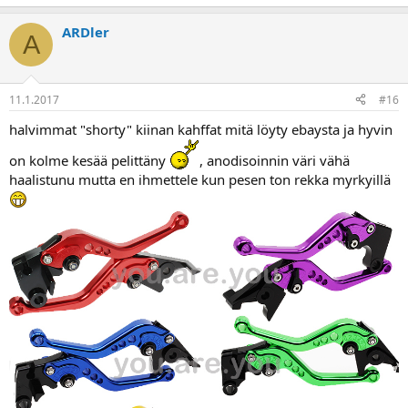
ARDler
A
11.1.2017
#16
halvimmat "shorty" kiinan kahffat mitä löyty ebaysta ja hyvin
on kolme kesää pelittäny
, anodisoinnin väri vähä
haalistunu mutta en ihmettele kun pesen ton rekka myrkyillä