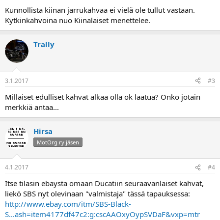
a
Kunnollista kiinan jarrukahvaa ei vielä ole tullut vastaan.
Kytkinkahvoina nuo Kiinalaiset menettelee.
Trally
3.1.2017
#3
Millaiset edulliset kahvat alkaa olla ok laatua? Onko jotain
merkkiä antaa...
Hirsa
MotOrg ry jäsen
4.1.2017
#4
Itse tilasin ebaysta omaan Ducatiin seuraavanlaiset kahvat,
liekö SBS nyt olevinaan "valmistaja" tässä tapauksessa:
http://www.ebay.com/itm/SBS-Black-
S...ash=item4177df47c2:g:cscAAOxyOypSVDaF&vxp=mtr