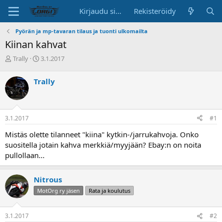
Kirjaudu sisään
Rekisteröidy
Pyörän ja mp-tavaran tilaus ja tuonti ulkomailta
Kiinan kahvat
K
A
Trally
3.1.2017
e
l
s
o
Trally
k
i
u
t
s
u
t
s
3.1.2017
#1
e
p
l
ä
Mistäs olette tilanneet "kiina" kytkin-/jarrukahvoja. Onko
u
i
suositella jotain kahva merkkiä/myyjään? Ebay:n on noita
n
v
pullollaan...
a
ä
l
o
Nitrous
i
MotOrg ry jäsen
Rata ja koulutus
t
t
a
3.1.2017
#2
j