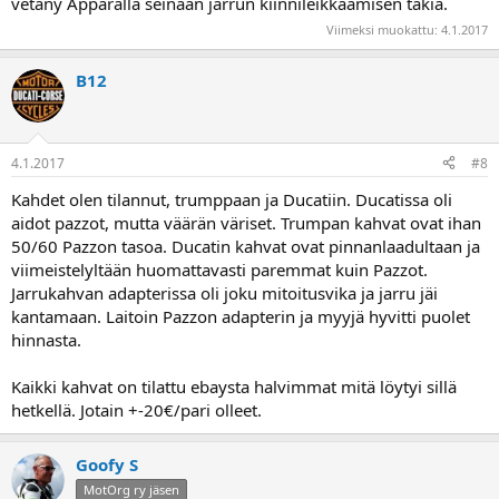
vetäny Apparalla seinään jarrun kiinnileikkaamisen takia.
Viimeksi muokattu:
4.1.2017
B12
4.1.2017
#8
Kahdet olen tilannut, trumppaan ja Ducatiin. Ducatissa oli
aidot pazzot, mutta väärän väriset. Trumpan kahvat ovat ihan
50/60 Pazzon tasoa. Ducatin kahvat ovat pinnanlaadultaan ja
viimeistelyltään huomattavasti paremmat kuin Pazzot.
Jarrukahvan adapterissa oli joku mitoitusvika ja jarru jäi
kantamaan. Laitoin Pazzon adapterin ja myyjä hyvitti puolet
hinnasta.
Kaikki kahvat on tilattu ebaysta halvimmat mitä löytyi sillä
hetkellä. Jotain +-20€/pari olleet.
Goofy S
MotOrg ry jäsen