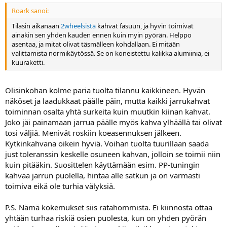
Roark sanoi:
Tilasin aikanaan
2wheelsistä
kahvat fasuun, ja hyvin toimivat
ainakin sen yhden kauden ennen kuin myin pyörän. Helppo
asentaa, ja mitat olivat täsmälleen kohdallaan. Ei mitään
valittamista normikäytössä. Se on koneistettu kalikka alumiinia, ei
kuuraketti.
Olisinkohan kolme paria tuolta tilannu kaikkineen. Hyvän
näköset ja laadukkaat päälle päin, mutta kaikki jarrukahvat
toiminnan osalta yhtä surkeita kuin muutkin kiinan kahvat.
Joko jäi painamaan jarrua päälle myös kahva ylhäällä tai olivat
tosi väljiä. Menivät roskiin koeasennuksen jälkeen.
Kytkinkahvana oikein hyviä. Voihan tuolta tuurillaan saada
just toleranssin keskelle osuneen kahvan, jolloin se toimii niin
kuin pitääkin. Suosittelen käyttämään esim. PP-tuningin
kahvaa jarrun puolella, hintaa alle satkun ja on varmasti
toimiva eikä ole turhia välyksiä.
P.S. Nämä kokemukset siis ratahommista. Ei kiinnosta ottaa
yhtään turhaa riskiä osien puolesta, kun on yhden pyörän