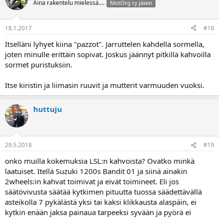
Aina rakentelu mielessä....
MotOrg ry jäsen
18.1.2017
#18
Itselläni lyhyet kiina "pazzot". Jarruttelen kahdella sormella,
joten minulle erittäin sopivat. Joskus jäännyt pitkillä kahvoilla
sormet puristuksiin.
Itse kiristin ja liimasin ruuvit ja mutterit varmuuden vuoksi.
huttuju
29.5.2018
#19
onko muilla kokemuksia LSL:n kahvoista? Ovatko minkä
laatuiset. Itellä Suzuki 1200s Bandit 01 ja siinä ainakin
2wheels:in kahvat toimivat ja eivät toimineet. Eli jos
säätövivusta säätää kytkimen pituutta tuossa säädettävällä
asteikolla 7 pykälästä yksi tai kaksi klikkausta alaspäin, ei
kytkin enään jaksa painaua tarpeeksi syvään ja pyörä ei