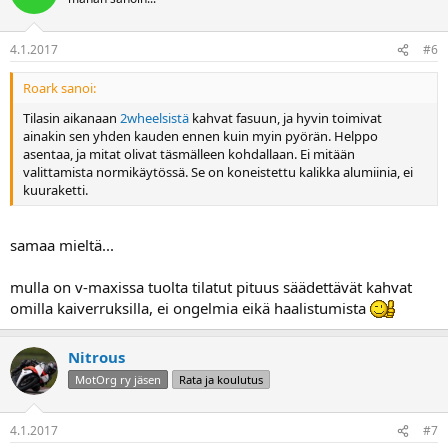
4.1.2017
#6
Roark sanoi:
Tilasin aikanaan
2wheelsistä
kahvat fasuun, ja hyvin toimivat
ainakin sen yhden kauden ennen kuin myin pyörän. Helppo
asentaa, ja mitat olivat täsmälleen kohdallaan. Ei mitään
valittamista normikäytössä. Se on koneistettu kalikka alumiinia, ei
kuuraketti.
samaa mieltä...
mulla on v-maxissa tuolta tilatut pituus säädettävät kahvat
omilla kaiverruksilla, ei ongelmia eikä haalistumista
Nitrous
MotOrg ry jäsen
Rata ja koulutus
4.1.2017
#7