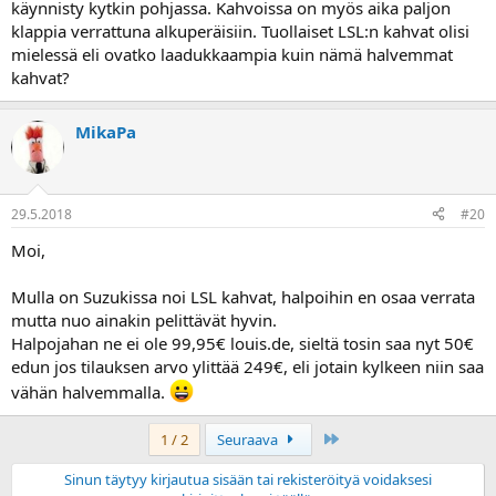
käynnisty kytkin pohjassa. Kahvoissa on myös aika paljon
klappia verrattuna alkuperäisiin. Tuollaiset LSL:n kahvat olisi
mielessä eli ovatko laadukkaampia kuin nämä halvemmat
kahvat?
MikaPa
29.5.2018
#20
Moi,
Mulla on Suzukissa noi LSL kahvat, halpoihin en osaa verrata
mutta nuo ainakin pelittävät hyvin.
Halpojahan ne ei ole 99,95€ louis.de, sieltä tosin saa nyt 50€
edun jos tilauksen arvo ylittää 249€, eli jotain kylkeen niin saa
vähän halvemmalla.
Last
1 / 2
Seuraava
Sinun täytyy kirjautua sisään tai rekisteröityä voidaksesi