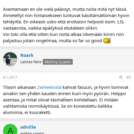
Asentamaan en ole vielä päässyt, mutta noita mitä nyt tässä
ihmetellyt niin hintaisekseen tuntuvat käsittämättömän hyvin
tehdyiltä. En oikeasti usko että erottaisin helposti esim. LSL
vastaavista, vaikka epäilyksiä etukäteen olikin.
Voi toki olla että sitten kun noita alkaa iskemään kiinni niin
paljastuu jotain ongelmaa, mutta so far so good
Roark
Laissez-faire
MotOrg ry jäsen
4.1.2017
#5
Tilasin aikanaan
2wheelsistä
kahvat fasuun, ja hyvin toimivat
ainakin sen yhden kauden ennen kuin myin pyörän. Helppo
asentaa, ja mitat olivat täsmälleen kohdallaan. Ei mitään
valittamista normikäytössä. Se on koneistettu kalikka
alumiinia, ei kuuraketti.
adville
A
mähän sanoin...