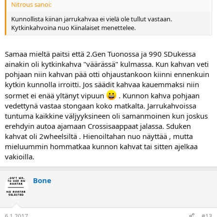
Nitrous sanoi:
Kunnollista kiinan jarrukahvaa ei vielä ole tullut vastaan.
Kytkinkahvoina nuo Kiinalaiset menettelee.
Samaa mieltä paitsi että 2.Gen Tuonossa ja 990 SDukessa
ainakin oli kytkinkahva "väärässä" kulmassa. Kun kahvan veti
pohjaan niin kahvan pää otti ohjaustankoon kiinni ennenkuin
kytkin kunnolla irroitti. Jos säädit kahvaa kauemmaksi niin
sormet ei enää yltänyt vipuun
. Kunnon kahva pohjaan
vedettynä vastaa stongaan koko matkalta. Jarrukahvoissa
tuntuma kaikkine väljyyksineen oli samanmoinen kun joskus
erehdyin autoa ajamaan Crossisaappaat jalassa. Sduken
kahvat oli 2wheelsiltä . Hienoiltahan nuo näyttää , mutta
mieluummin hommatkaa kunnon kahvat tai sitten ajelkaa
vakioilla.
Bone
6.1.2017
#13