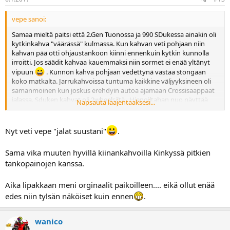
vepe sanoi:
Samaa mieltä paitsi että 2.Gen Tuonossa ja 990 SDukessa ainakin oli
kytkinkahva "väärässä" kulmassa. Kun kahvan veti pohjaan niin
kahvan pää otti ohjaustankoon kiinni ennenkuin kytkin kunnolla
irroitti. Jos säädit kahvaa kauemmaksi niin sormet ei enää yltänyt
vipuun
. Kunnon kahva pohjaan vedettynä vastaa stongaan
koko matkalta. Jarrukahvoissa tuntuma kaikkine väljyyksineen oli
samanmoinen kun joskus erehdyin autoa ajamaan Crossisaappaat
jalassa. Sduken kahvat oli 2wheelsiltä . Hienoiltahan nuo näyttää ,
Napsauta laajentaaksesi...
mutta mieluummin hommatkaa kunnon kahvat tai sitten ajelkaa
vakioilla.
Nyt veti vepe "jalat suustani"
.
Sama vika muuten hyvillä kiinankahvoilla Kinkyssä pitkien
tankopainojen kanssa.
Aika lipakkaan meni orginaalit paikoilleen.... eikä ollut enää
edes niin tylsän näköiset kuin ennen
.
wanico