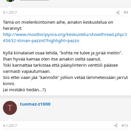
4.1.2017
#9
Tämä on mielenkiintoinen aihe, ainakin keskustelua on
herännyt:
http://www.moottoripyora.org/keskustelu/showthread.php/2
45632-Kiinan-pazzot?highlight=pazzo
Kyllä kiinalaiset osaa tehdä, "kohta ne tulee ja jyrää meitin".
Ihan hyvää kamaa olen itse ainakin sieltä saanut.
Toki kannattaa tarkistaa että pääsylinterin venttiili pääsee
varmasti vapautumaan.
Siis ettei vaan jää "kannolle" jolloin vetää lämmetessään jarrut
kiinni.
(ai mistäkö tiedän...?)
tuomaz-z1000
T
4.1.2017
#10