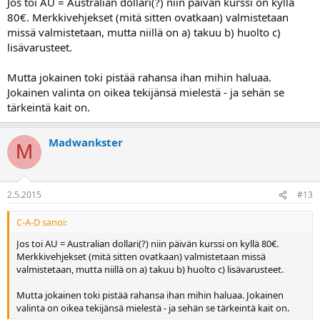
Jos toi AU = Australian dollari(?) niin päivän kurssi on kyllä
80€. Merkkivehjekset (mitä sitten ovatkaan) valmistetaan
missä valmistetaan, mutta niillä on a) takuu b) huolto c)
lisävarusteet.
Mutta jokainen toki pistää rahansa ihan mihin haluaa.
Jokainen valinta on oikea tekijänsä mielestä - ja sehän se
tärkeintä kait on.
Madwankster
M
2.5.2015
#13
C-A-D sanoi:
Jos toi AU = Australian dollari(?) niin päivän kurssi on kyllä 80€.
Merkkivehjekset (mitä sitten ovatkaan) valmistetaan missä
valmistetaan, mutta niillä on a) takuu b) huolto c) lisävarusteet.
Mutta jokainen toki pistää rahansa ihan mihin haluaa. Jokainen
valinta on oikea tekijänsä mielestä - ja sehän se tärkeintä kait on.