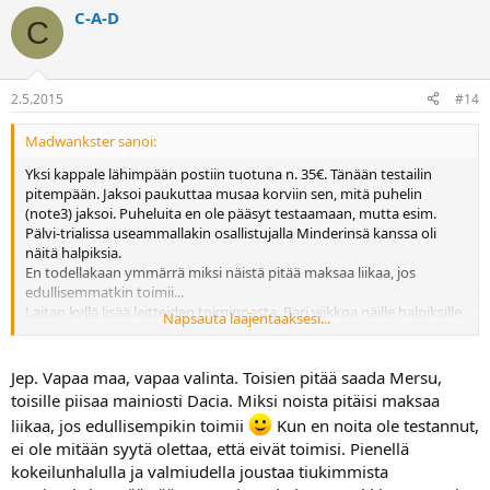
C-A-D
C
2.5.2015
#14
Madwankster sanoi:
Yksi kappale lähimpään postiin tuotuna n. 35€. Tänään testailin
pitempään. Jaksoi paukuttaa musaa korviin sen, mitä puhelin
(note3) jaksoi. Puheluita en ole pääsyt testaamaan, mutta esim.
Pälvi-trialissa useammallakin osallistujalla Minderinsä kanssa oli
näitä halpiksia.
En todellakaan ymmärrä miksi näistä pitää maksaa liikaa, jos
edullisemmatkin toimii...
Laitan kyllä lisää laitteiden toiminnasta. Pari viikkoa näille halpiksille
Napsauta laajentaaksesi...
ei ole riittävä testi.
Voisin alkaa tehdä ja myydä näitä vaikka Swarowskin kristalleilla
kovaan hintaan...
Jep. Vapaa maa, vapaa valinta. Toisien pitää saada Mersu,
toisille piisaa mainiosti Dacia. Miksi noista pitäisi maksaa
Kannattaa myös huomioida, että suurin osa näistä kaikista
liikaa, jos edullisempikin toimii
Kun en noita ole testannut,
kamoista tehdään kiinassa. En usko, että on yhtäkään
ei ole mitään syytä olettaa, että eivät toimisi. Pienellä
eurooppalaista tai edes japanilaista valmistajaa näillä laitteilla.
kokeilunhalulla ja valmiudella joustaa tiukimmista
Ostin käytetyn Scottin ajotakin. Arvatkaa valmistusmaa? Uskallanko