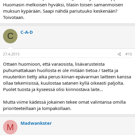
Huomasin melkoisen hyväksi, tilasin toisen samanmoisen
muksun kypärään. Saapi nähdä pariutuuko keskenään?
Toivotaan.
C-A-D
C
27.4.2015
#10
Ottaen huomioon, että varaosista, lisävarusteista
puhumattakaan huollosta ei ole mitään tietoa / taetta ja
muutenkin tietty aika perus-kiinan-epävarman laitteen kanssa
ollaa tekemisissä, kuulostaa satanen kyllä oikeasti paljolta.
Puolet tuosta ja kyseessä olisi kiinnostava laite...
Mutta viime kädessä jokainen tekee omat valintansa omilla
prioriteeteillaan ja lompakollaan.
Madwankster
M