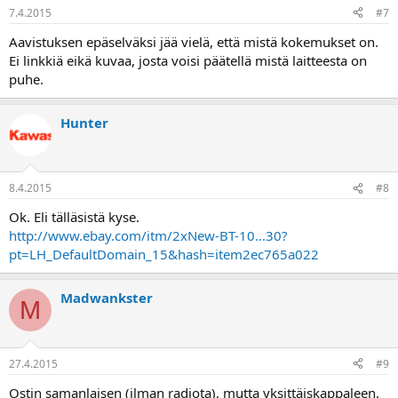
7.4.2015
#7
Aavistuksen epäselväksi jää vielä, että mistä kokemukset on.
Ei linkkiä eikä kuvaa, josta voisi päätellä mistä laitteesta on
puhe.
Hunter
8.4.2015
#8
Ok. Eli tälläsistä kyse.
http://www.ebay.com/itm/2xNew-BT-10...30?
pt=LH_DefaultDomain_15&hash=item2ec765a022
Madwankster
M
27.4.2015
#9
Ostin samanlaisen (ilman radiota), mutta yksittäiskappaleen.