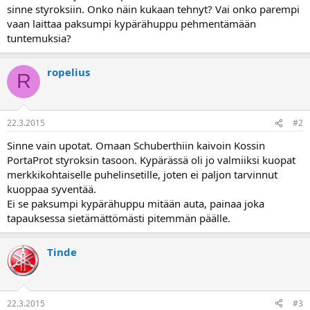
a
sinne styroksiin. Onko näin kukaan tehnyt? Vai onko parempi
j
vaan laittaa paksumpi kypärähuppu pehmentämään
a
tuntemuksia?
ropelius
R
22.3.2015
#2
Sinne vain upotat. Omaan Schuberthiin kaivoin Kossin
PortaProt styroksin tasoon. Kypärässä oli jo valmiiksi kuopat
merkkikohtaiselle puhelinsetille, joten ei paljon tarvinnut
kuoppaa syventää.
Ei se paksumpi kypärähuppu mitään auta, painaa joka
tapauksessa sietämättömästi pitemmän päälle.
Tinde
22.3.2015
#3