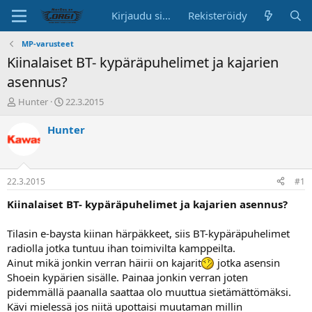
Kirjaudu sisään
Rekisteröidy
MP-varusteet
Kiinalaiset BT- kypäräpuhelimet ja kajarien
asennus?
K
A
Hunter
22.3.2015
e
l
s
o
Hunter
k
i
u
t
s
u
t
s
22.3.2015
#1
e
p
l
ä
Kiinalaiset BT- kypäräpuhelimet ja kajarien asennus?
u
i
n
v
Tilasin e-baysta kiinan härpäkkeet, siis BT-kypäräpuhelimet
a
ä
radiolla jotka tuntuu ihan toimivilta kamppeilta.
l
Ainut mikä jonkin verran häirii on kajarit
jotka asensin
o
Shoein kypärien sisälle. Painaa jonkin verran joten
i
t
pidemmällä paanalla saattaa olo muuttua sietämättömäksi.
t
Kävi mielessä jos niitä upottaisi muutaman millin