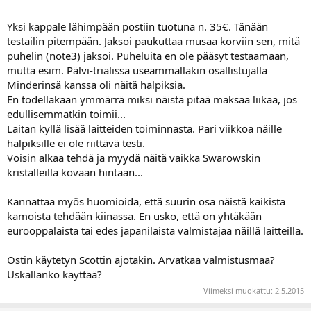
Yksi kappale lähimpään postiin tuotuna n. 35€. Tänään
testailin pitempään. Jaksoi paukuttaa musaa korviin sen, mitä
puhelin (note3) jaksoi. Puheluita en ole pääsyt testaamaan,
mutta esim. Pälvi-trialissa useammallakin osallistujalla
Minderinsä kanssa oli näitä halpiksia.
En todellakaan ymmärrä miksi näistä pitää maksaa liikaa, jos
edullisemmatkin toimii...
Laitan kyllä lisää laitteiden toiminnasta. Pari viikkoa näille
halpiksille ei ole riittävä testi.
Voisin alkaa tehdä ja myydä näitä vaikka Swarowskin
kristalleilla kovaan hintaan...
Kannattaa myös huomioida, että suurin osa näistä kaikista
kamoista tehdään kiinassa. En usko, että on yhtäkään
eurooppalaista tai edes japanilaista valmistajaa näillä laitteilla.
Ostin käytetyn Scottin ajotakin. Arvatkaa valmistusmaa?
Uskallanko käyttää?
Viimeksi muokattu:
2.5.2015