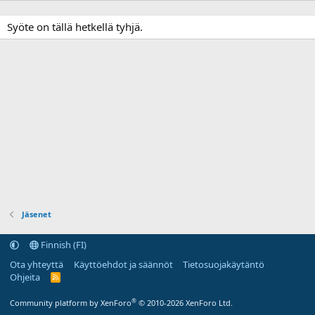
Syöte on tällä hetkellä tyhjä.
Jäsenet
Finnish (FI)
Ota yhteyttä
Käyttöehdot ja säännöt
Tietosuojakäytäntö
Ohjeita
R
S
S
®
Community platform by XenForo
© 2010-2026 XenForo Ltd.