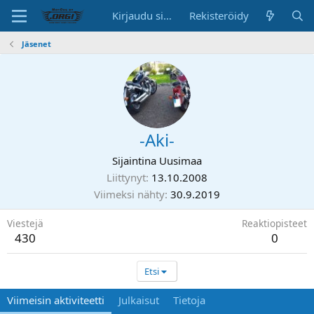
Kirjaudu sisään
Rekisteröidy
Jäsenet
-Aki-
Sijaintina
Uusimaa
Liittynyt
13.10.2008
Viimeksi nähty
30.9.2019
Viestejä
Reaktiopisteet
430
0
Etsi
Viimeisin aktiviteetti
Julkaisut
Tietoja