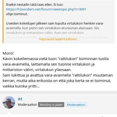
Itsekin testailin tätä taas eilen. Ei tuo:
https://h2sxriders.net/forum/viewtopic.php?t=3091
ohje toiminut.
Useiden kokeilujen jälkeen sain lopulta virtalukon henkiin vara-
avaimella, kun pistin sen virtalukon etureunan alaosaan. Siis
virtalukon ja mittariston väliin, ihan sen virtalukon
alareunaan/keskelle. Em. ohjeen mukainen virtalukon painaminen
Napsauta laajentaaksesi...
3s ei vaikuttanut mitään. Avain pitää käyttää oikeassa paikassa
virtalukon etuosan alareunassa, jolloin kuuluu "kliks" ja valo syttyy
virtalukossa ja se on käyttökunnossa. Oikean paikan löytäminen on
Moro!
haasteellista ja en saanut sitä edes joka kokeilulla pelaamaan. En
Kävin kokeilemassa vielä tuon ”rattilukon” toiminnan tuolla
haluaisi harjoitella tätä reissun päällä, kun FOB-avain on hävinnyt tai
vara-avaimella, laittamalla sen tuonne virtalukon ja
siitä on patteri (CR2032) loppunut.
mittariston väliin, virtalukon yläosaan.
Sain lukittua ja avattua vara-avaimella ”rattilukon” muutaman
Mutta en saanut edelleenkään avattua pyörän ohjauslukkoa vara-
avaimella. Kun se on lukittuna niin vara-avain ei kytke virtaa päälle
kerran, mutta aika erikoista on että joka kerta se ei toiminut,
vaikka päällään seisoisi. Onko kukaan muu saanut ohjauslukitusta
vaikka kuinka yritti…
aukeamaan vara-avaimella. Pitää ottaa yhteyttä pyörän myyjään.
On kyllä outoa, jos vara-avaimella ei saa lukittua pyörää käyttöön.
itl
Moderaattori
MotOrg ry jäsen
Moderaattori