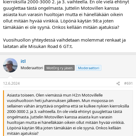
kierroksilla 2000-3000 2. ja 3. vaihteella. En ole vielä ehtinyt
guuglettaa tästä ongelmasta. Juttelin Motovillen kanssa
asiasta kun varasin huoltojan mutta ei hänelläkään oikein
ollut mitään hyvää vinkkiä. Löpönä käytän 98:a joten
tämäkään ei ole syynä. Onkos kellään mitään ajatuksia?
Vuosihuollon yhteydessä vaihdetaan molemmat renkaat ja
laitatan alle Misukan Road 6 GT:t.
itl
Moderaattori
MotOrg ry jäsen
Moderaattori
12.6.2024
#691
Asiasta toiseen. Olen viemässä mun H2:n Motovillelle
vuosihuoltoon heti juhannuksen jälkeen. Mun mopossa on
sellainen vähän ärsyttävä ongelma että se kulkee nykien kierroksilla
2000-3000 2. ja 3. vaihteella. En ole vielä ehtinyt guuglettaa tästä
ongelmasta. Juttelin Motovillen kanssa asiasta kun varasin
huoltojan mutta ei hänelläkään oikein ollut mitään hyvää vinkkiä.
Löpönä käytän 98:a joten tämäkään ei ole syynä. Onkos kellään
mitään ajatuksia?