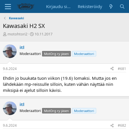
Kirjaudu sisään
Rekisteröidy
Kawasaki
Kawasaki H2 SX
K
A
motohtori2
10.11.2017
e
l
s
o
itl
k
i
Moderaattori
MotOrg ry jäsen
Moderaattori
u
t
s
u
t
s
9.6.2024
#681
e
p
l
ä
Ehdin jo buukata tuon viikon (19.6) lomaksi. Mutta jos en
u
i
lähdekään mp-reissulle silloin, kuten vähän näyttää niin
n
v
miksipä ei ajelut silloin kävisi.
a
ä
l
o
itl
i
Moderaattori
MotOrg ry jäsen
Moderaattori
t
t
a
9.6.2024
#682
j