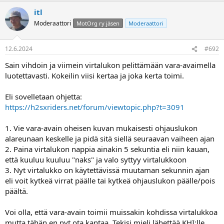
itl
Moderaattori
MotOrg ry jäsen
Moderaattori
12.6.2024
#692
Sain vihdoin ja viimein virtalukon pelittämään vara-avaimella
luotettavasti. Kokeilin viisi kertaa ja joka kerta toimi.
Eli sovelletaan ohjetta:
https://h2sxriders.net/forum/viewtopic.php?t=3091
1. Vie vara-avain oheisen kuvan mukaisesti ohjauslukon
alareunaan keskelle ja pidä sitä siellä seuraavan vaiheen ajan
2. Paina virtalukon nappia ainakin 5 sekuntia eli niin kauan,
että kuuluu kuuluu "naks" ja valo syttyy virtalukkoon
3. Nyt virtalukko on käytettävissä muutaman sekunnin ajan
eli voit kytkeä virrat päälle tai kytkeä ohjauslukon päälle/pois
päältä.
Voi olla, että vara-avain toimii muissakin kohdissa virtalukkoa
mutta tähän en nyt ota kantaa. Tekisi mieli lähettää KHI:lle