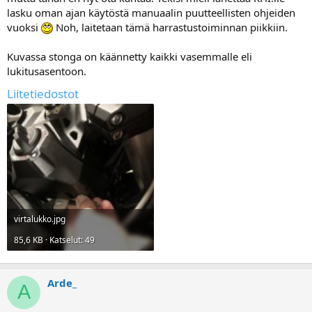
lasku oman ajan käytöstä manuaalin puutteellisten ohjeiden
vuoksi
Noh, laitetaan tämä harrastustoiminnan piikkiin.
Kuvassa stonga on käännetty kaikki vasemmalle eli
lukitusasentoon.
Liitetiedostot
virtalukko.jpg
85,6 KB · Katselut: 49
Arde_
A