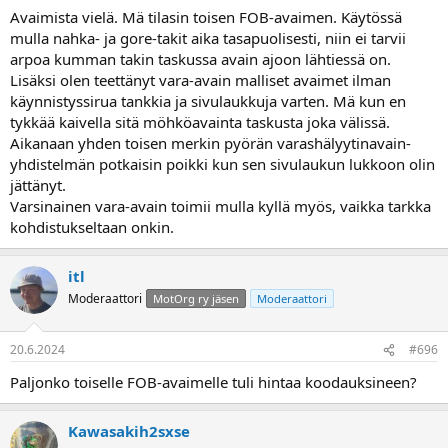
Avaimista vielä. Mä tilasin toisen FOB-avaimen. Käytössä
mulla nahka- ja gore-takit aika tasapuolisesti, niin ei tarvii
arpoa kumman takin taskussa avain ajoon lähtiessä on.
Lisäksi olen teettänyt vara-avain malliset avaimet ilman
käynnistyssirua tankkia ja sivulaukkuja varten. Mä kun en
tykkää kaivella sitä möhköavainta taskusta joka välissä.
Aikanaan yhden toisen merkin pyörän varashälyytinavain-
yhdistelmän potkaisin poikki kun sen sivulaukun lukkoon olin
jättänyt.
Varsinainen vara-avain toimii mulla kyllä myös, vaikka tarkka
kohdistukseltaan onkin.
itl
Moderaattori
MotOrg ry jäsen
Moderaattori
20.6.2024
#696
Paljonko toiselle FOB-avaimelle tuli hintaa koodauksineen?
Kawasakih2sxse