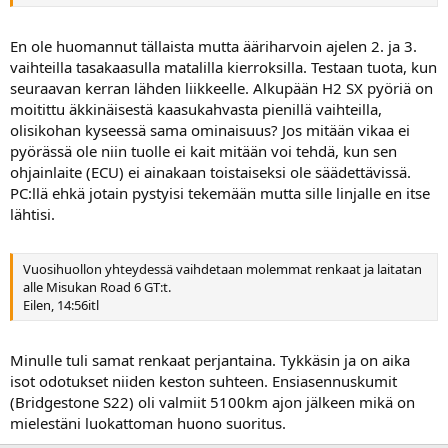
En ole huomannut tällaista mutta ääriharvoin ajelen 2. ja 3.
vaihteilla tasakaasulla matalilla kierroksilla. Testaan tuota, kun
seuraavan kerran lähden liikkeelle. Alkupään H2 SX pyöriä on
moitittu äkkinäisestä kaasukahvasta pienillä vaihteilla,
olisikohan kyseessä sama ominaisuus? Jos mitään vikaa ei
pyörässä ole niin tuolle ei kait mitään voi tehdä, kun sen
ohjainlaite (ECU) ei ainakaan toistaiseksi ole säädettävissä.
PC:llä ehkä jotain pystyisi tekemään mutta sille linjalle en itse
lähtisi.
Vuosihuollon yhteydessä vaihdetaan molemmat renkaat ja laitatan
alle Misukan Road 6 GT:t.
Eilen, 14:56itl
Minulle tuli samat renkaat perjantaina. Tykkäsin ja on aika
isot odotukset niiden keston suhteen. Ensiasennuskumit
(Bridgestone S22) oli valmiit 5100km ajon jälkeen mikä on
mielestäni luokattoman huono suoritus.