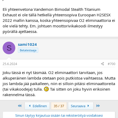
Eli yhteenvetona Vandemon Bimodal Stealth Titanium
Exhaust ei ole tällä hetkellä yhteensopiva Euroopan H2SESX
2022 mallin kanssa, koska yhteensopivaa O2 eliminaattoria ei
ole vielä tehty. Em. johtuen moottorivikakoodi ilmestyy
pyörällä ajettaessa.
sami1024
S
Betatestaaja
25.6.2024
#700
Joku tässä ei nyt täsmää. O2 eliminaattori tarvitaan, jos
alkuperäinen lambda otetaan pois putkistoa vaihtaessa. Mutta
jos lambda jää paikalleen, niin ei silloin pitäisi eliminaattoreita
(tai vikakoodeja) tulla.
Tai sitten on joku hyvin erikoinen
rakennelma tässä.
First
Last
Edellinen
35 / 37
Seuraava
Sinun täytyy kirjautua sisään tai rekisteröityä voidaksesi