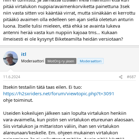
pitää virtalukon nuppia/avaimenkorviketta painettuna 3sek
niin vasta sitten voi kääntää virrat, mutta siinäkään ei kerrottu
pitääkö avaimen olla edelleen sen ajan siellä oletetun anturin
luona. Itselle tulisi mieleen, että ehkä se avainta lukeva
antenni herää vasta kun nuppiin kajoaa tms… Kukaan
ilmeisesti ei ole kysynyt Biketeamilta heidän versiotaan?
itl
Moderaattori
MotOrg ry jäsen
Moderaattori
11.6.2024
#687
Itsekin testailin tätä taas eilen. Ei tuo:
https://h2sxriders.net/forum/viewtopic.php?t=3091
ohje toiminut.
Useiden kokeilujen jälkeen sain lopulta virtalukon henkiin
vara-avaimella, kun pistin sen virtalukon etureunan alaosaan.
Siis virtalukon ja mittariston väliin, ihan sen virtalukon
alareunaan/keskelle. Em. ohjeen mukainen virtalukon