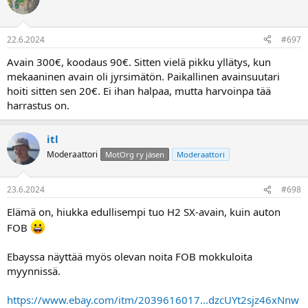
22.6.2024
#697
Avain 300€, koodaus 90€. Sitten vielä pikku yllätys, kun
mekaaninen avain oli jyrsimätön. Paikallinen avainsuutari
hoiti sitten sen 20€. Ei ihan halpaa, mutta harvoinpa tää
harrastus on.
itl
Moderaattori
MotOrg ry jäsen
Moderaattori
23.6.2024
#698
Elämä on, hiukka edullisempi tuo H2 SX-avain, kuin auton
FOB
Ebayssa näyttää myös olevan noita FOB mokkuloita
myynnissä.
https://www.ebay.com/itm/2039616017...dzcUYt2sjz46xNnw