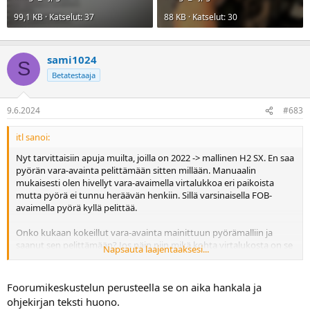
99,1 KB · Katselut: 37
88 KB · Katselut: 30
sami1024
S
Betatestaaja
9.6.2024
#683
itl sanoi:
Nyt tarvittaisiin apuja muilta, joilla on 2022 -> mallinen H2 SX. En saa
pyörän vara-avainta pelittämään sitten millään. Manuaalin
mukaisesti olen hivellyt vara-avaimella virtalukkoa eri paikoista
mutta pyörä ei tunnu heräävän henkiin. Sillä varsinaisella FOB-
avaimella pyörä kyllä pelittää.
Onko kukaan kokeillut vara-avainta mainittuun pyörämalliin ja
saanut sen pelittämään? Jos näin niin mikä kohta virtalukosta on se
Napsauta laajentaaksesi...
mihin vara-avain pitää laittaa?Vähän epäilyttää onko tuo minun
vara-avaimen chippi jotenkin viallinen vai onko taas vika
käyttäjässä.
Foorumikeskustelun perusteella se on aika hankala ja
ohjekirjan teksti huono.