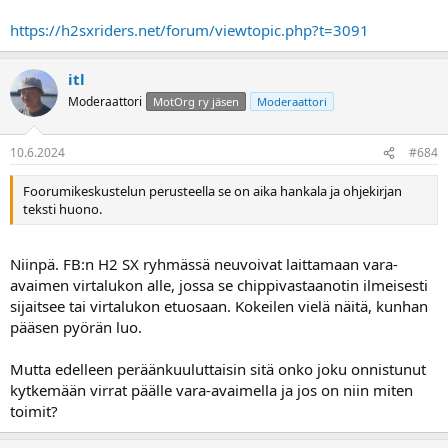
https://h2sxriders.net/forum/viewtopic.php?t=3091
itl
Moderaattori
MotOrg ry jäsen
Moderaattori
10.6.2024
#684
Foorumikeskustelun perusteella se on aika hankala ja ohjekirjan
teksti huono.
Niinpä. FB:n H2 SX ryhmässä neuvoivat laittamaan vara-
avaimen virtalukon alle, jossa se chippivastaanotin ilmeisesti
sijaitsee tai virtalukon etuosaan. Kokeilen vielä näitä, kunhan
pääsen pyörän luo.
Mutta edelleen peräänkuuluttaisin sitä onko joku onnistunut
kytkemään virrat päälle vara-avaimella ja jos on niin miten
toimit?