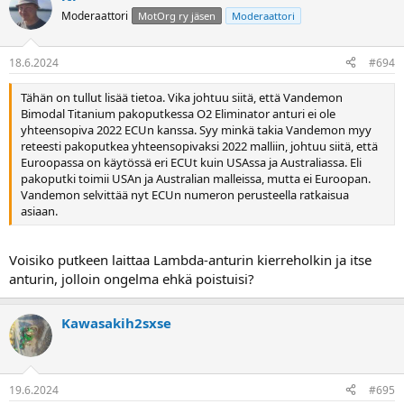
Moderaattori
MotOrg ry jäsen
Moderaattori
18.6.2024
#694
Tähän on tullut lisää tietoa. Vika johtuu siitä, että Vandemon
Bimodal Titanium pakoputkessa O2 Eliminator anturi ei ole
yhteensopiva 2022 ECUn kanssa. Syy minkä takia Vandemon myy
reteesti pakoputkea yhteensopivaksi 2022 malliin, johtuu siitä, että
Euroopassa on käytössä eri ECUt kuin USAssa ja Australiassa. Eli
pakoputki toimii USAn ja Australian malleissa, mutta ei Euroopan.
Vandemon selvittää nyt ECUn numeron perusteella ratkaisua
asiaan.
Voisiko putkeen laittaa Lambda-anturin kierreholkin ja itse
anturin, jolloin ongelma ehkä poistuisi?
Kawasakih2sxse
19.6.2024
#695