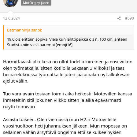
MotOrg ry jäsen
12.6.2024
#690
Batmanninja sanoi:
19.6.ois erittäin sopiva. Vielä kun lähtöpaikka ois n. 100 km länteen
Stadista niin vielä parempi [emoji16]
Harmittavasti alkukesä on ollut todella kiireinen ja ensi viikon
olen työmatkalla, sitten kotilolla Saksaan 3 viikoksi ja taas
heinä-elokuussa työmatkalle joten jää ainakin nyt alkukesän
ajelut väliin.
Tuo vara-avain tosiaan toimii aika heikosti. Motovillen kanssa
ihmeteltiin sitä jokunen viikko sitten ja aika epävarmasti
näytti toimivan.
Asiasta toiseen. Olen viemässä mun H2:n Motovillelle
vuosihuoltoon heti juhannuksen jälkeen. Mun mopossa on
sellainen vähän ärsyttävä ongelma että se kulkee nykien