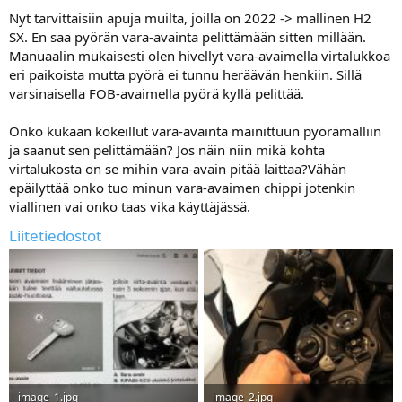
a
Nyt tarvittaisiin apuja muilta, joilla on 2022 -> mallinen H2
SX. En saa pyörän vara-avainta pelittämään sitten millään.
Manuaalin mukaisesti olen hivellyt vara-avaimella virtalukkoa
eri paikoista mutta pyörä ei tunnu heräävän henkiin. Sillä
varsinaisella FOB-avaimella pyörä kyllä pelittää.
Onko kukaan kokeillut vara-avainta mainittuun pyörämalliin
ja saanut sen pelittämään? Jos näin niin mikä kohta
virtalukosta on se mihin vara-avain pitää laittaa?Vähän
epäilyttää onko tuo minun vara-avaimen chippi jotenkin
viallinen vai onko taas vika käyttäjässä.
Liitetiedostot
image_1.jpg
image_2.jpg