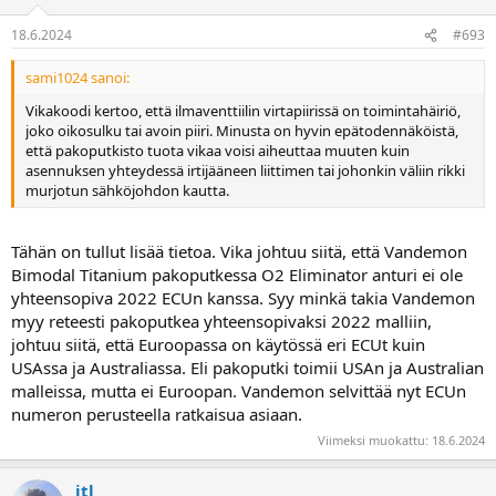
18.6.2024
#693
sami1024 sanoi:
Vikakoodi kertoo, että ilmaventtiilin virtapiirissä on toimintahäiriö,
joko oikosulku tai avoin piiri. Minusta on hyvin epätodennäköistä,
että pakoputkisto tuota vikaa voisi aiheuttaa muuten kuin
asennuksen yhteydessä irtijääneen liittimen tai johonkin väliin rikki
murjotun sähköjohdon kautta.
Tähän on tullut lisää tietoa. Vika johtuu siitä, että Vandemon
Bimodal Titanium pakoputkessa O2 Eliminator anturi ei ole
yhteensopiva 2022 ECUn kanssa. Syy minkä takia Vandemon
myy reteesti pakoputkea yhteensopivaksi 2022 malliin,
johtuu siitä, että Euroopassa on käytössä eri ECUt kuin
USAssa ja Australiassa. Eli pakoputki toimii USAn ja Australian
malleissa, mutta ei Euroopan. Vandemon selvittää nyt ECUn
numeron perusteella ratkaisua asiaan.
Viimeksi muokattu:
18.6.2024
itl