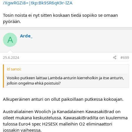
/XgwRGZi8=|tkp:Bk9SR6qK9r-IZA
Tosin noista ei nyt sitten koskaan tiedä sopiiko se omaan
pyörään.
Arde_
A
25.6.2024
#699
itl sanoi:
Voisiko putkeen laittaa Lambda-anturin kierreholkin ja itse anturin,
jolloin ongelma ehkä poistuisi?
Alkuperäinen anturi on ollut paikoillaan putkessa kokoajan.
Australialainen Woolich ja Kanadalainen KawasakiBrad on
olleet mukana keskustelussa. KawasakiBradilta on kuulemma
tulossa Euro4 spec H2SESX malleihin O2 eliminaattori
jossakin vaiheessa.