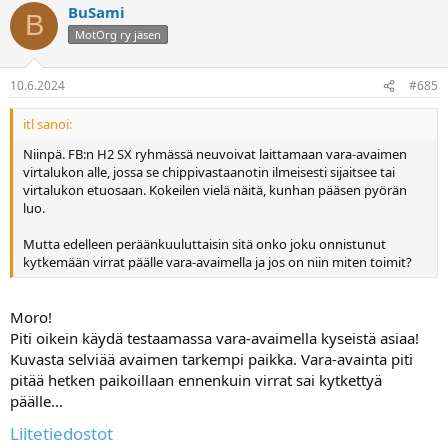
BuSami
B
MotOrg ry jäsen
10.6.2024
#685
itl sanoi:
Niinpä. FB:n H2 SX ryhmässä neuvoivat laittamaan vara-avaimen
virtalukon alle, jossa se chippivastaanotin ilmeisesti sijaitsee tai
virtalukon etuosaan. Kokeilen vielä näitä, kunhan pääsen pyörän
luo.
Mutta edelleen peräänkuuluttaisin sitä onko joku onnistunut
kytkemään virrat päälle vara-avaimella ja jos on niin miten toimit?
Moro!
Piti oikein käydä testaamassa vara-avaimella kyseistä asiaa!
Kuvasta selviää avaimen tarkempi paikka. Vara-avainta piti
pitää hetken paikoillaan ennenkuin virrat sai kytkettyä
päälle...
Liitetiedostot