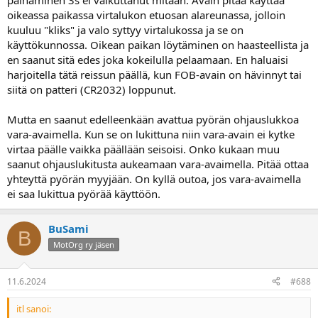
painaminen 3s ei vaikuttanut mitään. Avain pitää käyttää
oikeassa paikassa virtalukon etuosan alareunassa, jolloin
kuuluu "kliks" ja valo syttyy virtalukossa ja se on
käyttökunnossa. Oikean paikan löytäminen on haasteellista ja
en saanut sitä edes joka kokeilulla pelaamaan. En haluaisi
harjoitella tätä reissun päällä, kun FOB-avain on hävinnyt tai
siitä on patteri (CR2032) loppunut.
Mutta en saanut edelleenkään avattua pyörän ohjauslukkoa
vara-avaimella. Kun se on lukittuna niin vara-avain ei kytke
virtaa päälle vaikka päällään seisoisi. Onko kukaan muu
saanut ohjauslukitusta aukeamaan vara-avaimella. Pitää ottaa
yhteyttä pyörän myyjään. On kyllä outoa, jos vara-avaimella
ei saa lukittua pyörää käyttöön.
BuSami
B
MotOrg ry jäsen
11.6.2024
#688
itl sanoi: