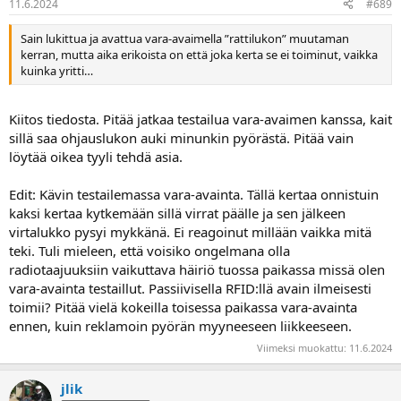
11.6.2024
#689
Sain lukittua ja avattua vara-avaimella ”rattilukon” muutaman
kerran, mutta aika erikoista on että joka kerta se ei toiminut, vaikka
kuinka yritti…
Kiitos tiedosta. Pitää jatkaa testailua vara-avaimen kanssa, kait
sillä saa ohjauslukon auki minunkin pyörästä. Pitää vain
löytää oikea tyyli tehdä asia.
Edit: Kävin testailemassa vara-avainta. Tällä kertaa onnistuin
kaksi kertaa kytkemään sillä virrat päälle ja sen jälkeen
virtalukko pysyi mykkänä. Ei reagoinut millään vaikka mitä
teki. Tuli mieleen, että voisiko ongelmana olla
radiotaajuuksiin vaikuttava häiriö tuossa paikassa missä olen
vara-avainta testaillut. Passiivisella RFID:llä avain ilmeisesti
toimii? Pitää vielä kokeilla toisessa paikassa vara-avainta
ennen, kuin reklamoin pyörän myyneeseen liikkeeseen.
Viimeksi muokattu:
11.6.2024
jlik