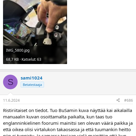
IMG_5800.jpg
68,7 KB · Katselut: 63
sami1024
S
Betatestaaja
11.6.2024
#686
Ristiriitaiset on tiedot. Tuo BuSamin kuva näyttää kai aikalailla
manuaalin kuvan osoittamalta paikalta, kun taas tuo
englanninkielinen foorumi mainitsi sen olevan väärä paikka ja
että oikea olisi virtalukon takaosassa ja että tuumankin heitto
niin ei tunnistu. Ja samassa tosiaan vielä mainittiin että kun