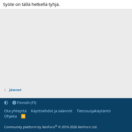
Syöte on tällä hetkellä tyhjä.
Jäsenet
Finnish (FI)
Ota yhteyttä
Käyttöehdot ja säännöt
Tietosuojakäytäntö
Ohjeita
R
S
S
®
Community platform by XenForo
© 2010-2026 XenForo Ltd.