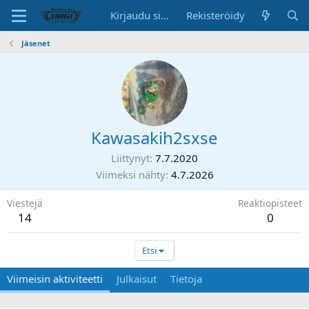
Kirjaudu sisään
Rekisteröidy
Jäsenet
Kawasakih2sxse
Liittynyt
7.7.2020
Viimeksi nähty
4.7.2026
Viestejä
Reaktiopisteet
14
0
Etsi
Viimeisin aktiviteetti
Julkaisut
Tietoja