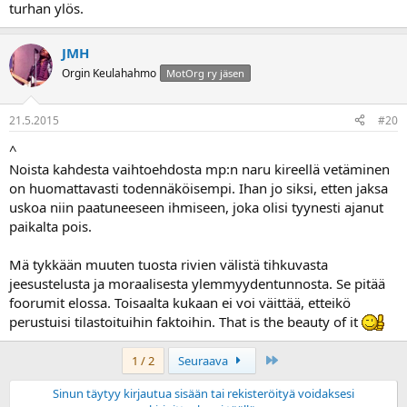
turhan ylös.
JMH
Orgin Keulahahmo
MotOrg ry jäsen
21.5.2015
#20
^
Noista kahdesta vaihtoehdosta mp:n naru kireellä vetäminen
on huomattavasti todennäköisempi. Ihan jo siksi, etten jaksa
uskoa niin paatuneeseen ihmiseen, joka olisi tyynesti ajanut
paikalta pois.
Mä tykkään muuten tuosta rivien välistä tihkuvasta
jeesustelusta ja moraalisesta ylemmyydentunnosta. Se pitää
foorumit elossa. Toisaalta kukaan ei voi väittää, etteikö
perustuisi tilastoituihin faktoihin. That is the beauty of it
Last
1 / 2
Seuraava
Sinun täytyy kirjautua sisään tai rekisteröityä voidaksesi