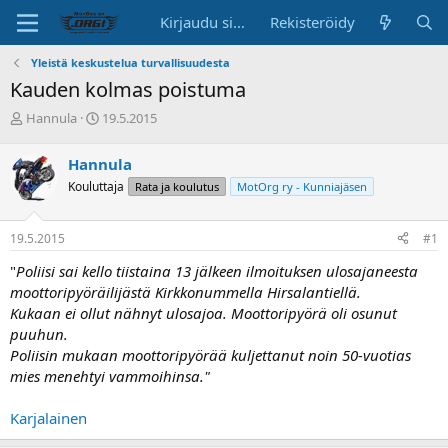
Kirjaudu sisään
Rekisteröidy
Yleistä keskustelua turvallisuudesta
Kauden kolmas poistuma
K
A
Hannula
19.5.2015
e
l
s
o
Hannula
k
i
Kouluttaja
Rata ja koulutus
MotOrg ry - Kunniajäsen
u
t
s
u
t
s
19.5.2015
#1
e
p
l
ä
"
Poliisi sai kello tiistaina 13 jälkeen ilmoituksen ulosajaneesta
u
i
moottoripyöräilijästä Kirkkonummella Hirsalantiellä.
n
v
Kukaan ei ollut nähnyt ulosajoa. Moottoripyörä oli osunut
a
ä
puuhun.
l
o
Poliisin mukaan moottoripyörää kuljettanut noin 50-vuotias
i
mies menehtyi vammoihinsa."
t
t
Karjalainen
a
j