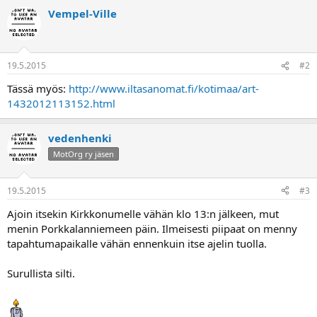
a
Vempel-Ville
19.5.2015
#2
Tässä myös:
http://www.iltasanomat.fi/kotimaa/art-
1432012113152.html
vedenhenki
MotOrg ry jäsen
19.5.2015
#3
Ajoin itsekin Kirkkonumelle vähän klo 13:n jälkeen, mut
menin Porkkalanniemeen päin. Ilmeisesti piipaat on menny
tapahtumapaikalle vähän ennenkuin itse ajelin tuolla.
Surullista silti.