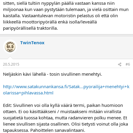
sitten, siellä tultiin nyppylän päällä vastaan kanssa niin
miljoonaa kun vaan pystytään tulemaan, ja vielä osittain mun
kaistalla. Vastaantulevan motoristin pelastus oli että olin
liikkeellä moottoripyörällä enkä isolla/leveällä
paripyörällisellä traktorilla.
TwinTenox
20.5.2015
#6
Neljäskin kävi lähellä - tosin sivullinen menehtyi.
http://www.satakunnankansa.fi/Satak...pyorailija+menehtyi+k
olarissa+pihlavassa.html
Edit: Sivullinen voi olla kyllä väärä termi, paikan huomioon
ottaen. Ei oo käsittääkseni / muistaakseni mitään virallista
suojatietä tuossa kohtaa, mutta radanvieren polku menee. Et
lienee sivullisen sijasta osallinen. Olisi tietysti voinut olla joka
tapauksessa. Pahoittelen sanavalintaani.