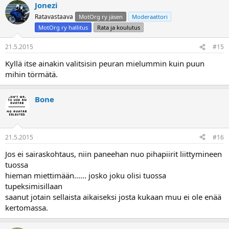
Jonezi
Ratavastaava
MotOrg ry jäsen
Moderaattori
MotOrg ry hallitus
Rata ja koulutus
21.5.2015
#15
Kyllä itse ainakin valitsisin peuran mielummin kuin puun
mihin törmätä.
Bone
21.5.2015
#16
Jos ei sairaskohtaus, niin paneehan nuo pihapiirit liittymineen
tuossa
hieman miettimään...... josko joku olisi tuossa
tupeksimisillaan
saanut jotain sellaista aikaiseksi josta kukaan muu ei ole enää
kertomassa.