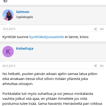
Salmon
Ugalabugala
19.5.2015
#4
Kynttilät tuonne
kynttiläketjuosastolle
ei tänne, kiitos
Koheltaja
K
20.5.2015
#5
No helkatti, puolen päivän aikaan ajelin samaa latua pitkin
eikä ainakaan tiessä ollut silloin mitään ylläreitä joka
aiheuttaa ulosajon.
Porkkalatie tuli myös suhailtua ja voi jeesus minkälaista
vauhtia jotkut sitä ajaa, en yhtään ihmettele jos niitä
poistumia tulee lisää. Sama havainto Heinästieltä pari viikkoa