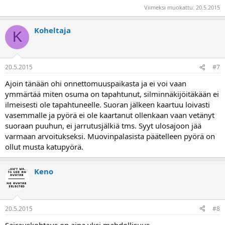
Viimeksi muokattu:
20.5.2015
Koheltaja
K
20.5.2015
#7
Ajoin tänään ohi onnettomuuspaikasta ja ei voi vaan
ymmärtää miten osuma on tapahtunut, silminnäkijöitäkään ei
ilmeisesti ole tapahtuneelle. Suoran jälkeen kaartuu loivasti
vasemmalle ja pyörä ei ole kaartanut ollenkaan vaan vetänyt
suoraan puuhun, ei jarrutusjälkiä tms. Syyt ulosajoon jää
varmaan arvoitukseksi. Muovinpalasista päätelleen pyörä on
ollut musta katupyörä.
Keno
20.5.2015
#8
Sairauskohtaus on aina yksi mahdollisuus.