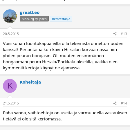
greatLeo
MotOrg ry jäsen
Betatestaaja
20.5.2015
#13
Voisikohan luontokappaleilla olla tekemistä onnettomuuden
kanssa? Perjantaina kun kävin Hirsalan kurvaamassa niin
yhden peuran bongasin. Oli muuten ensimmäinen
bongaamani peura Hirsala/Porkkala-akselilla, vaikka olen
kymmeniä kertoja käynyt ne ajamassa.
Koheltaja
K
21.5.2015
#14
Paha sanoa, vaihtoehtoja on useita ja varmuudella vastauksen
tietävä ei ole sitä kertomassa.