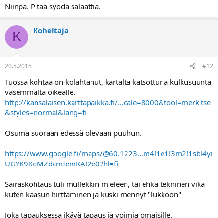
Niinpä. Pitää syödä salaattia.
Koheltaja
K
20.5.2015
#12
Tuossa kohtaa on kolahtanut, kartalta katsottuna kulkusuunta
vasemmalta oikealle.
http://kansalaisen.karttapaikka.fi/...cale=8000&tool=merkitse
&styles=normal&lang=fi
Osuma suoraan edessä olevaan puuhun.
https://www.google.fi/maps/@60.1223...m4!1e1!3m2!1sbl4yi
UGYK9XoMZdcmIemKA!2e0?hl=fi
Sairaskohtaus tuli mullekkin mieleen, tai ehkä tekninen vika
kuten kaasun hirttäminen ja kuski mennyt "lukkoon".
Joka tapauksessa ikävä tapaus ja voimia omaisille.