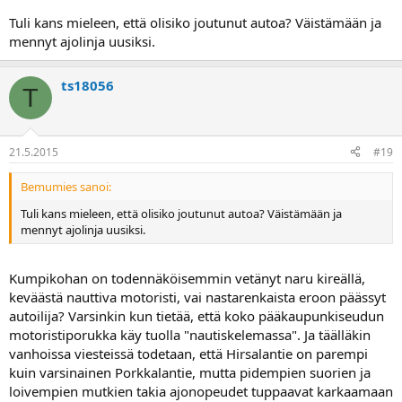
Tuli kans mieleen, että olisiko joutunut autoa? Väistämään ja
mennyt ajolinja uusiksi.
ts18056
T
21.5.2015
#19
Bemumies sanoi:
Tuli kans mieleen, että olisiko joutunut autoa? Väistämään ja
mennyt ajolinja uusiksi.
Kumpikohan on todennäköisemmin vetänyt naru kireällä,
keväästä nauttiva motoristi, vai nastarenkaista eroon päässyt
autoilija? Varsinkin kun tietää, että koko pääkaupunkiseudun
motoristiporukka käy tuolla "nautiskelemassa". Ja täälläkin
vanhoissa viesteissä todetaan, että Hirsalantie on parempi
kuin varsinainen Porkkalantie, mutta pidempien suorien ja
loivempien mutkien takia ajonopeudet tuppaavat karkaamaan