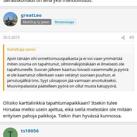
greatLeo
MotOrg ry jäsen
Betatestaaja
20.5.2015
#9
Koheltaja sanoi:
Ajoin tänään ohi onnettomuuspaikasta ja ei voi vaan ymmärtää
miten osuma on tapahtunut, silminnäkijöitäkään ei ilmeisesti ole
tapahtuneelle. Suoran jälkeen kaartuu loivasti vasemmalle ja pyörä
ei ole kaartanut ollenkaan vaan vetänyt suoraan puuhun, ei
jarrutusjälkiä tms. Syyt ulosajoon jää varmaan arvoitukseksi.
Muovinpalasista päätelleen pyörä on ollut musta katupyörä.
Olisiko karttalinkkiä tapahtumapaikkaan? Itsekin tulee
Hirsalaa melko usein ajeltua, eikä siellä mielestäni ole mitään
erityisen pahoja paikkoja. Tiekin ihan hyvässä kunnossa.
ts18056
T