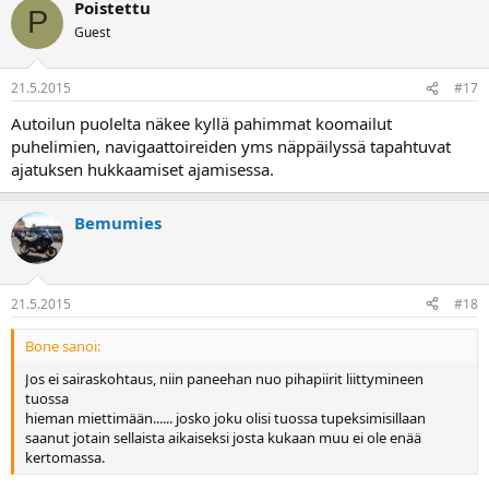
Poistettu
P
Guest
21.5.2015
#17
Autoilun puolelta näkee kyllä pahimmat koomailut
puhelimien, navigaattoireiden yms näppäilyssä tapahtuvat
ajatuksen hukkaamiset ajamisessa.
Bemumies
21.5.2015
#18
Bone sanoi:
Jos ei sairaskohtaus, niin paneehan nuo pihapiirit liittymineen
tuossa
hieman miettimään...... josko joku olisi tuossa tupeksimisillaan
saanut jotain sellaista aikaiseksi josta kukaan muu ei ole enää
kertomassa.