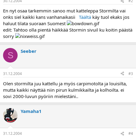
30.12.2004
#2
a
En nyt osaa tarkemmin sanoo mut katteleppa Stormilta vai
onks siel kaikki kans vanhanaikasii
Täältä
käy tuol ekaks jos
haluut tilata suoraan Suomest
edit: Tahtoo olla pientä häikkää Stormin sivuil ku koitin päästä
sorry
Seeber
S
31.12.2004
#3
Olen stormilta juu kattellu ja myös carpimotolta ja louisilta,
mutta kaikki näyttää niin pirun kulmikkailta ja kolhoilta. ei
sovi 2000-luvun pyöriin mielestäni..
Yamaha1
31.12.2004
#4