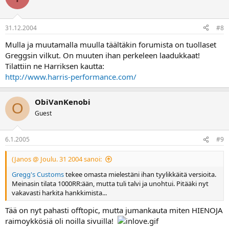
31.12.2004
#8
Mulla ja muutamalla muulla täältäkin forumista on tuollaset
Greggsin vilkut. On muuten ihan perkeleen laadukkaat!
Tilattiin ne Harriksen kautta:
http://www.harris-performance.com/
ObiVanKenobi
O
Guest
6.1.2005
#9
(Janos @ Joulu. 31 2004 sanoi:
Gregg's Customs
tekee omasta mielestäni ihan tyylikkäitä versioita.
Meinasin tilata 1000RR:ään, mutta tuli talvi ja unohtui. Pitääki nyt
vakavasti harkita hankkimista...
Tää on nyt pahasti offtopic, mutta jumankauta miten HIENOJA
raimoykkösiä oli noilla sivuilla!