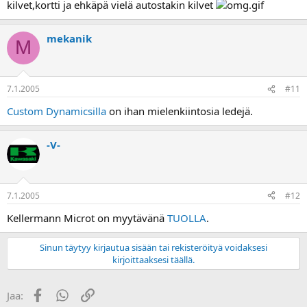
kilvet,kortti ja ehkäpä vielä autostakin kilvet
mekanik
M
7.1.2005
#11
Custom Dynamicsilla
on ihan mielenkiintosia ledejä.
-V-
7.1.2005
#12
Kellermann Microt on myytävänä
TUOLLA
.
Sinun täytyy kirjautua sisään tai rekisteröityä voidaksesi
kirjoittaaksesi täällä.
Facebook
WhatsApp
Linkki
Jaa: