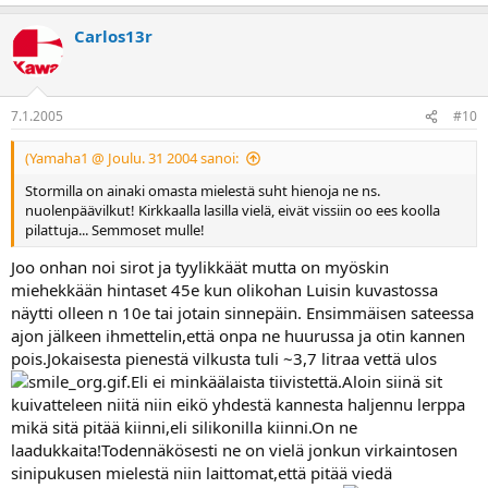
Carlos13r
7.1.2005
#10
(Yamaha1 @ Joulu. 31 2004 sanoi:
Stormilla on ainaki omasta mielestä suht hienoja ne ns.
nuolenpäävilkut! Kirkkaalla lasilla vielä, eivät vissiin oo ees koolla
pilattuja... Semmoset mulle!
Joo onhan noi sirot ja tyylikkäät mutta on myöskin
miehekkään hintaset 45e kun olikohan Luisin kuvastossa
näytti olleen n 10e tai jotain sinnepäin. Ensimmäisen sateessa
ajon jälkeen ihmettelin,että onpa ne huurussa ja otin kannen
pois.Jokaisesta pienestä vilkusta tuli ~3,7 litraa vettä ulos
.Eli ei minkäälaista tiivistettä.Aloin siinä sit
kuivatteleen niitä niin eikö yhdestä kannesta haljennu lerppa
mikä sitä pitää kiinni,eli silikonilla kiinni.On ne
laadukkaita!Todennäkösesti ne on vielä jonkun virkaintosen
sinipukusen mielestä niin laittomat,että pitää viedä