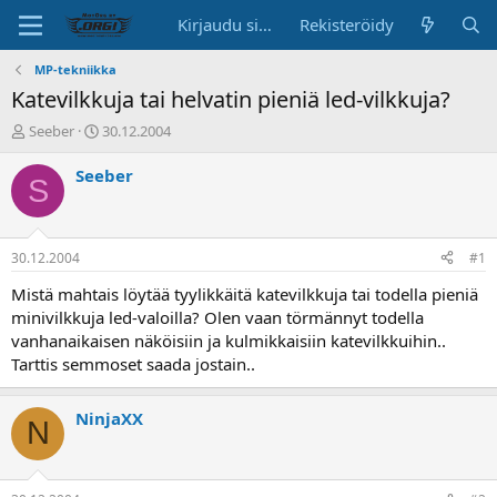
Kirjaudu sisään
Rekisteröidy
MP-tekniikka
Katevilkkuja tai helvatin pieniä led-vilkkuja?
K
A
Seeber
30.12.2004
e
l
s
o
Seeber
S
k
i
u
t
s
u
t
s
30.12.2004
#1
e
p
l
ä
Mistä mahtais löytää tyylikkäitä katevilkkuja tai todella pieniä
u
i
minivilkkuja led-valoilla? Olen vaan törmännyt todella
n
v
vanhanaikaisen näköisiin ja kulmikkaisiin katevilkkuihin..
a
ä
Tarttis semmoset saada jostain..
l
o
i
NinjaXX
N
t
t
a
j