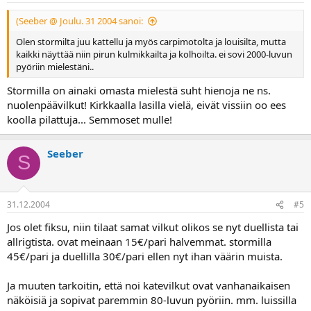
(Seeber @ Joulu. 31 2004 sanoi:
Olen stormilta juu kattellu ja myös carpimotolta ja louisilta, mutta
kaikki näyttää niin pirun kulmikkailta ja kolhoilta. ei sovi 2000-luvun
pyöriin mielestäni..
Stormilla on ainaki omasta mielestä suht hienoja ne ns.
nuolenpäävilkut! Kirkkaalla lasilla vielä, eivät vissiin oo ees
koolla pilattuja... Semmoset mulle!
Seeber
S
31.12.2004
#5
Jos olet fiksu, niin tilaat samat vilkut olikos se nyt duellista tai
allrigtista. ovat meinaan 15€/pari halvemmat. stormilla
45€/pari ja duellilla 30€/pari ellen nyt ihan väärin muista.
Ja muuten tarkoitin, että noi katevilkut ovat vanhanaikaisen
näköisiä ja sopivat paremmin 80-luvun pyöriin. mm. luissilla