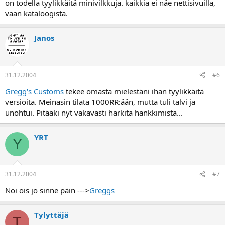
on todella tyylikkäitä minivilkkuja. kaikkia ei näe nettisivuilla,
vaan kataloogista.
Janos
31.12.2004
#6
Gregg's Customs
tekee omasta mielestäni ihan tyylikkäitä
versioita. Meinasin tilata 1000RR:ään, mutta tuli talvi ja
unohtui. Pitääki nyt vakavasti harkita hankkimista...
YRT
Y
31.12.2004
#7
Noi ois jo sinne päin --->
Greggs
Tylyttäjä
T