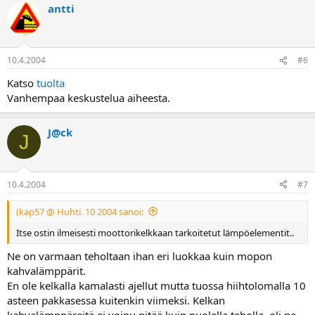
antti
10.4.2004
#6
Katso
tuolta
Vanhempaa keskustelua aiheesta.
J@ck
J
10.4.2004
#7
(kap57 @ Huhti. 10 2004 sanoi:
Itse ostin ilmeisesti moottorikelkkaan tarkoitetut lämpöelementit..
Ne on varmaan teholtaan ihan eri luokkaa kuin mopon
kahvalämppärit.
En ole kelkalla kamalasti ajellut mutta tuossa hiihtolomalla 10
asteen pakkasessa kuitenkin viimeksi. Kelkan