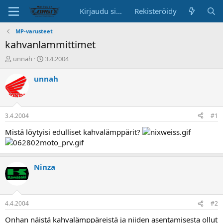
Kirjaudu sisään
Rekisteröidy
MP-varusteet
kahvanlammittimet
K
A
unnah
3.4.2004
e
l
s
o
unnah
k
i
u
t
s
u
t
s
3.4.2004
#1
e
p
l
ä
Mistä löytyisi edulliset kahvalämppärit?
u
i
n
v
a
ä
l
Ninza
o
i
t
t
4.4.2004
#2
a
Onhan näistä kahvalämppäreistä ja niiden asentamisesta ollut
j