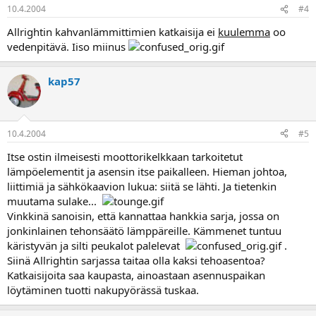
10.4.2004
#4
Allrightin kahvanlämmittimien katkaisija ei
kuulemma
oo
vedenpitävä. Iiso miinus
kap57
10.4.2004
#5
Itse ostin ilmeisesti moottorikelkkaan tarkoitetut
lämpöelementit ja asensin itse paikalleen. Hieman johtoa,
liittimiä ja sähkökaavion lukua: siitä se lähti. Ja tietenkin
muutama sulake...
Vinkkinä sanoisin, että kannattaa hankkia sarja, jossa on
jonkinlainen tehonsäätö lämppäreille. Kämmenet tuntuu
käristyvän ja silti peukalot palelevat
.
Siinä Allrightin sarjassa taitaa olla kaksi tehoasentoa?
Katkaisijoita saa kaupasta, ainoastaan asennuspaikan
löytäminen tuotti nakupyörässä tuskaa.