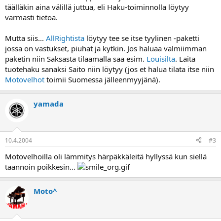
a
täälläkin aina välillä juttua, eli Haku-toiminnolla löytyy
varmasti tietoa.
Mutta siis...
AllRightista
löytyy tee se itse tyylinen -paketti
jossa on vastukset, piuhat ja kytkin. Jos haluaa valmiimman
paketin niin Saksasta tilaamalla saa esim.
Louisilta
. Laita
tuotehaku sanaksi Saito niin löytyy (jos et halua tilata itse niin
Motovelhot
toimii Suomessa jälleenmyyjänä).
yamada
10.4.2004
#3
Motovelhoilla oli lämmitys härpäkkäleitä hyllyssä kun siellä
taannoin poikkesin...
Moto^