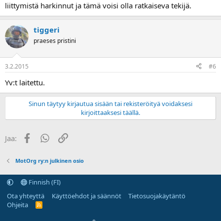
liittymistä harkinnut ja tämä voisi olla ratkaiseva tekijä.
tiggeri
praeses pristini
3.2.2015
#6
Yv:t laitettu.
Sinun täytyy kirjautua sisään tai rekisteröityä voidaksesi
kirjoittaaksesi täällä.
Facebook
WhatsApp
Linkki
Jaa:
MotOrg ry:n julkinen osio
Finnish (FI)
Ota yhteyttä
Käyttöehdot ja säännöt
Tietosuojakäytäntö
Ohjeita
R
S
S