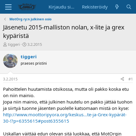
Kirjaudu sisään
Rekisteröidy
MotOrg ry:n julkinen osio
Jäsenetu 2015-malliston nolan, x-lite ja grex
kypäristä
K
A
tiggeri
3.2.2015
e
l
s
o
tiggeri
k
i
praeses pristini
u
t
s
u
t
s
3.2.2015
#1
e
p
l
ä
Pahoittelen huutamista otsikossa, mutta oli pakko koska etu
u
i
on niin mainio.
n
v
Jopa niin mainio, että julkinen huutelu on pakko jättää tuohon
a
ä
ja siirtyä tuonne jäsenten puolelle katsomaan mistä on kyse:
l
http://www.moottoripyora.org/keskus...te-ja-Grex-kypärät-
o
30-!?p=6355615#post6355615
i
t
t
Uskallan väittää edun olevan sitä luokkaa, että MotOrgin