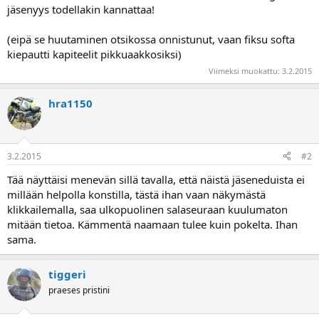
a
jäsenyys todellakin kannattaa!
j
a
(eipä se huutaminen otsikossa onnistunut, vaan fiksu softa
kiepautti kapiteelit pikkuaakkosiksi)
Viimeksi muokattu:
3.2.2015
hra1150
3.2.2015
#2
Tää näyttäisi menevän sillä tavalla, että näistä jäseneduista ei
millään helpolla konstilla, tästä ihan vaan näkymästä
klikkailemalla, saa ulkopuolinen salaseuraan kuulumaton
mitään tietoa. Kämmentä naamaan tulee kuin pokelta. Ihan
sama.
tiggeri
praeses pristini