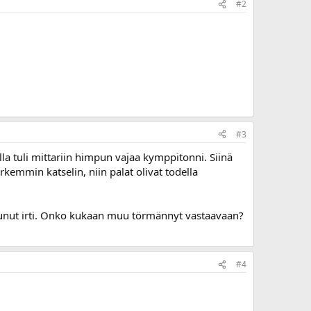
#2
#3
lla tuli mittariin himpun vajaa kymppitonni. Siinä
rkemmin katselin, niin palat olivat todella
rtunut irti. Onko kukaan muu törmännyt vastaavaan?
#4