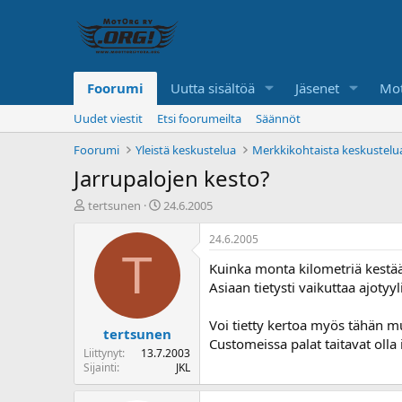
Foorumi
Uutta sisältöä
Jäsenet
Mot
Uudet viestit
Etsi foorumeilta
Säännöt
Foorumi
Yleistä keskustelua
Merkkikohtaista keskustelu
Jarrupalojen kesto?
K
A
tertsunen
24.6.2005
e
l
s
o
24.6.2005
k
i
T
Kuinka monta kilometriä kestää
u
t
s
u
Asiaan tietysti vaikuttaa ajotyy
t
s
e
p
Voi tietty kertoa myös tähän m
tertsunen
l
ä
Customeissa palat taitavat olla
u
i
Liittynyt
13.7.2003
n
v
Sijainti
JKL
a
ä
l