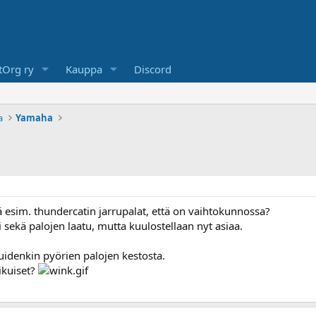
Org ry
Kauppa
Discord
a
Yamaha
 esim. thundercatin jarrupalat, että on vaihtokunnossa?
li sekä palojen laatu, mutta kuulostellaan nyt asiaa.
uidenkin pyörien palojen kestosta.
 ikuiset?