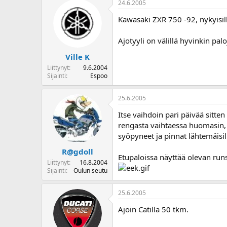
24.6.2005
o
i
Kawasaki ZXR 750 -92, nykyisill
t
t
Ajotyyli on välillä hyvinkin palo
a
j
Ville K
a
Liittynyt
9.6.2004
Sijainti
Espoo
25.6.2005
Itse vaihdoin pari päivää sitte
rengasta vaihtaessa huomasin, e
syöpyneet ja pinnat lähtemäisill
R@gdoll
Etupaloissa näyttää olevan run
Liittynyt
16.8.2004
Sijainti
Oulun seutu
25.6.2005
Ajoin Catilla 50 tkm.