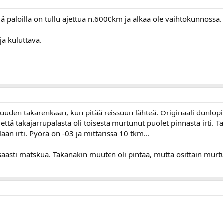
ä paloilla on tullu ajettua n.6000km ja alkaa ole vaihtokunnossa.
ja kuluttava.
n uuden takarenkaan, kun pitää reissuun lähteä. Originaali dunlopi
ttä takajarrupalasta oli toisesta murtunut puolet pinnasta irti. Ta
ään irti. Pyörä on -03 ja mittarissa 10 tkm...
saasti matskua. Takanakin muuten oli pintaa, mutta osittain mu