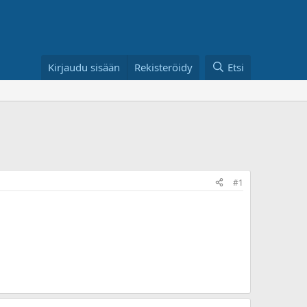
Kirjaudu sisään
Rekisteröidy
Etsi
#1