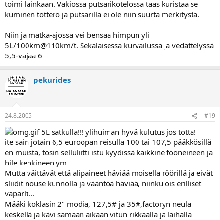
toimi lainkaan. Vakiossa putsarikotelossa taas kuristaa se
kuminen tötterö ja putsarilla ei ole niin suurta merkitystä.
Niin ja matka-ajossa vei bensaa himpun yli
5L/100km@110km/t. Sekalaisessa kurvailussa ja vedättelyssä
5,5-vajaa 6
pekurides
24.8.2005
#19
5L satkulla!!! ylihuiman hyvä kulutus jos totta!
ite sain jotain 6,5 euroopan reisulla 100 tai 107,5 pääkkösillä
en muista, tosin selluliitti istu kyydissä kaikkine fööneineen ja
bile kenkineen ym.
Mutta väittävät että alipaineet häviää moisella röörillä ja eivät
sliidit nouse kunnolla ja vääntöä häviää, niinku ois erilliset
vaparit...
Määki koklasin 2" modia, 127,5# ja 35#,factoryn neula
keskellä ja kävi samaan aikaan vitun rikkaalla ja laihalla