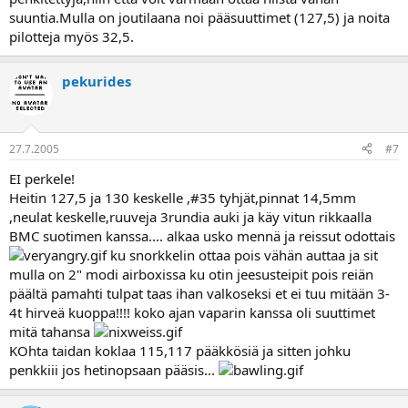
suuntia.Mulla on joutilaana noi pääsuuttimet (127,5) ja noita
pilotteja myös 32,5.
pekurides
27.7.2005
#7
EI perkele!
Heitin 127,5 ja 130 keskelle ,#35 tyhjät,pinnat 14,5mm
,neulat keskelle,ruuveja 3rundia auki ja käy vitun rikkaalla
BMC suotimen kanssa.... alkaa usko mennä ja reissut odottais
ku snorkkelin ottaa pois vähän auttaa ja sit
mulla on 2" modi airboxissa ku otin jeesusteipit pois reiän
päältä pamahti tulpat taas ihan valkoseksi et ei tuu mitään 3-
4t hirveä kuoppa!!!! koko ajan vaparin kanssa oli suuttimet
mitä tahansa
KOhta taidan koklaa 115,117 pääkkösiä ja sitten johku
penkkiii jos hetinopsaan pääsis...