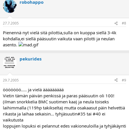
robohappo
27.7.2005
#8
Pienennä nyt vielä sitä pilottia,sulla on kuoppa siellä 3-4k
kohdalla,ei siellä pääsuutin vaikuta vaan pilotti ja neulan
asento.
pekurides
29.7.2005
#9
ööööööö..... ja vielä äääääääää
Vietin tämän päivän penkissä ja paras pääsuutin oli 100!
(ilman snorkkelia BMC suotimen kaa) ja neula toiseks
laihimmalla (119hp takikselta) mutta osakaasut päin helvettiä
rikasta ja laihaa sekaisin... tyhjäsuutin#35 tai #40 ei
vaikutusta
loppujen lopuksi ei pelannut edes vakioneuloilla ja tyhjäkäynti