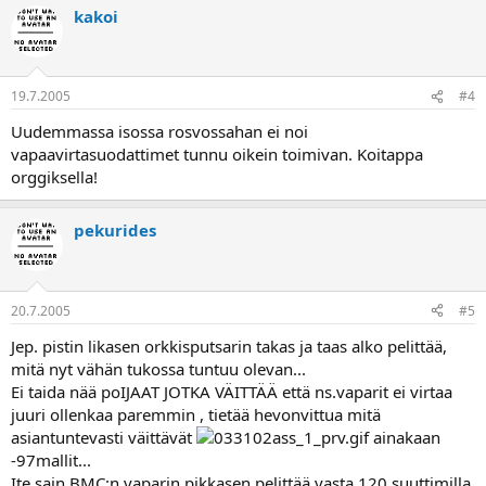
kakoi
19.7.2005
#4
Uudemmassa isossa rosvossahan ei noi
vapaavirtasuodattimet tunnu oikein toimivan. Koitappa
orggiksella!
pekurides
20.7.2005
#5
Jep. pistin likasen orkkisputsarin takas ja taas alko pelittää,
mitä nyt vähän tukossa tuntuu olevan...
Ei taida nää poIJAAT JOTKA VÄITTÄÄ että ns.vaparit ei virtaa
juuri ollenkaa paremmin , tietää hevonvittua mitä
asiantuntevasti väittävät
ainakaan
-97mallit...
Ite sain BMC:n vaparin pikkasen pelittää vasta 120 suuttimilla