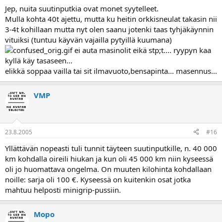
Jep, nuita suutinputkia ovat monet syytelleet.
Mulla kohta 40t ajettu, mutta ku heitin orkkisneulat takasin nii
3-4t kohillaan mutta nyt olen saanu jotenki taas tyhjäkäynnin
vituiksi (tuntuu käyvän vajailla pytyillä kuumana)
ei auta masinolit eikä stp;t.... ryypyn kaa
kyllä käy tasaseen...
elikkä soppaa vailla tai sit ilmavuoto,bensapinta... masennus...
VMP
23.8.2005
#16
Yllättävän nopeasti tuli tunnit täyteen suutinputkille, n. 40 000
km kohdalla oireili hiukan ja kun oli 45 000 km niin kyseessä
oli jo huomattava ongelma. On muuten kilohinta kohdallaan
noille: sarja oli 100 €. Kyseessä on kuitenkin osat jotka
mahtuu helposti minigrip-pussiin.
Mopo