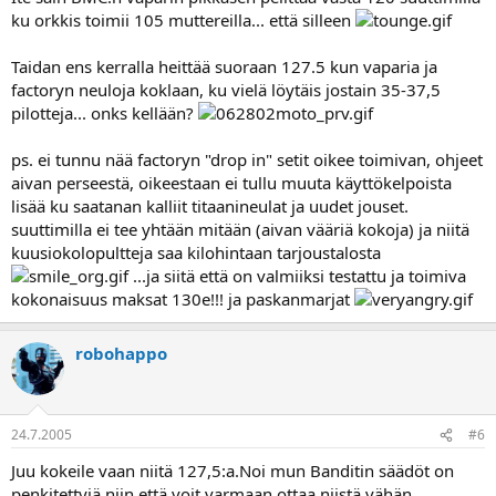
ku orkkis toimii 105 muttereilla... että silleen
Taidan ens kerralla heittää suoraan 127.5 kun vaparia ja
factoryn neuloja koklaan, ku vielä löytäis jostain 35-37,5
pilotteja... onks kellään?
ps. ei tunnu nää factoryn "drop in" setit oikee toimivan, ohjeet
aivan perseestä, oikeestaan ei tullu muuta käyttökelpoista
lisää ku saatanan kalliit titaanineulat ja uudet jouset.
suuttimilla ei tee yhtään mitään (aivan vääriä kokoja) ja niitä
kuusiokolopultteja saa kilohintaan tarjoustalosta
...ja siitä että on valmiiksi testattu ja toimiva
kokonaisuus maksat 130e!!! ja paskanmarjat
robohappo
24.7.2005
#6
Juu kokeile vaan niitä 127,5:a.Noi mun Banditin säädöt on
penkitettyjä,niin että voit varmaan ottaa niistä vähän