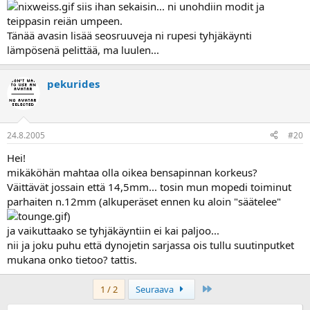
siis ihan sekaisin... ni unohdiin modit ja
teippasin reiän umpeen.
Tänää avasin lisää seosruuveja ni rupesi tyhjäkäynti
lämpösenä pelittää, ma luulen...
pekurides
24.8.2005
#20
Hei!
mikäköhän mahtaa olla oikea bensapinnan korkeus?
Väittävät jossain että 14,5mm... tosin mun mopedi toiminut
parhaiten n.12mm (alkuperäset ennen ku aloin "säätelee"
)
ja vaikuttaako se tyhjäkäyntiin ei kai paljoo...
nii ja joku puhu että dynojetin sarjassa ois tullu suutinputket
mukana onko tietoo? tattis.
Last
1 / 2
Seuraava