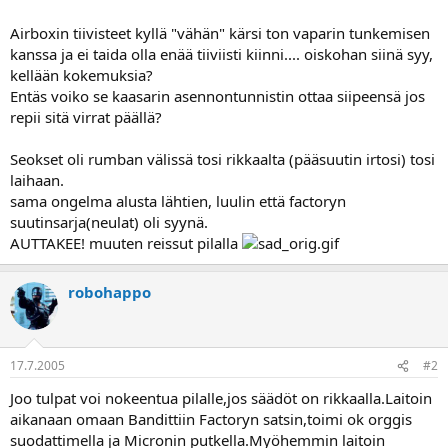
a
Airboxin tiivisteet kyllä "vähän" kärsi ton vaparin tunkemisen
kanssa ja ei taida olla enää tiiviisti kiinni.... oiskohan siinä syy,
kellään kokemuksia?
Entäs voiko se kaasarin asennontunnistin ottaa siipeensä jos
repii sitä virrat päällä?
Seokset oli rumban välissä tosi rikkaalta (pääsuutin irtosi) tosi
laihaan.
sama ongelma alusta lähtien, luulin että factoryn
suutinsarja(neulat) oli syynä.
AUTTAKEE! muuten reissut pilalla
robohappo
17.7.2005
#2
Joo tulpat voi nokeentua pilalle,jos säädöt on rikkaalla.Laitoin
aikanaan omaan Bandittiin Factoryn satsin,toimi ok orggis
suodattimella ja Micronin putkella.Myöhemmin laitoin