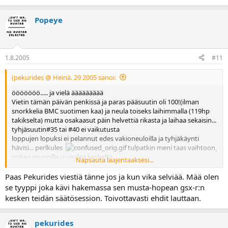
Popeye
1.8.2005
#11
(pekurides @ Heinä. 29 2005 sanoi:
ööööööö..... ja vielä äääääääää
Vietin tämän päivän penkissä ja paras pääsuutin oli 100!(ilman
snorkkelia BMC suotimen kaa) ja neula toiseks laihimmalla (119hp
takikselta) mutta osakaasut päin helvettiä rikasta ja laihaa sekaisin...
tyhjäsuutin#35 tai #40 ei vaikutusta
loppujen lopuksi ei pelannut edes vakioneuloilla ja tyhjäkäynti
hävisi... perlkules
tulpatkin meni taas vaihtoon,
nokea reunoilla ja vaalea keskeltä.
Napsauta laajentaaksesi...
Penkitys heebokin ihan ihmeissään...
Tultiin siihen tulokseen että pakko olla tukos tyhjäkäyntipiirissä,
Paas Pekurides viestiä tänne jos ja kun vika selviää. Mää olen
huomenna raju putsis päälle ja rukousta perään
se tyyppi joka kävi hakemassa sen musta-hopean gsx-r:n
....katamariini lähtee ma. pikkasen turhaa stressiä pukkaa...
kesken teidän säätösession. Toivottavasti ehdit lauttaan.
pekurides