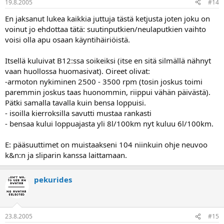
19.8.2005
#14
En jaksanut lukea kaikkia juttuja tästä ketjusta joten joku on
voinut jo ehdottaa tätä: suutinputkien/neulaputkien vaihto
voisi olla apu osaan käyntihäiriöistä.
Itsellä kuluivat B12:ssa soikeiksi (itse en sitä silmällä nähnyt
vaan huollossa huomasivat). Oireet olivat:
-armoton nykiminen 2500 - 3500 rpm (tosin joskus toimi
paremmin joskus taas huonommin, riippui vähän päivästä).
Pätki samalla tavalla kuin bensa loppuisi.
- isoilla kierroksilla savutti mustaa rankasti
- bensaa kului loppuajasta yli 8l/100km nyt kuluu 6l/100km.
E: pääsuuttimet on muistaakseni 104 niinkuin ohje neuvoo
k&n:n ja sliparin kanssa laittamaan.
pekurides
23.8.2005
#15