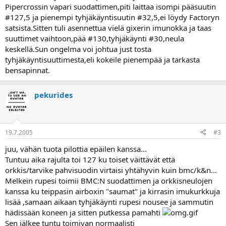
Pipercrossin vapari suodattimen,piti laittaa isompi pääsuutin
#127,5 ja pienempi tyhjäkäyntisuutin #32,5,ei löydy Factoryn
satsista.Sitten tuli asennettua vielä gixerin imunokka ja taas
suuttimet vaihtoon,pää #130,tyhjäkäynti #30,neula
keskellä.Sun ongelma voi johtua just tosta
tyhjäkäyntisuuttimesta,eli kokeile pienempää ja tarkasta
bensapinnat.
pekurides
19.7.2005
#3
juu, vähän tuota pilottia epäilen kanssa...
Tuntuu aika rajulta toi 127 ku toiset väittävät että
orkkis/tarvike pahvisuodin virtaisi yhtähyvin kuin bmc/k&n...
Melkein rupesi toimii BMC:N suodattimen ja orkkisneulojen
kanssa ku teippasin airboxin "saumat" ja kirrasin imukurkkuja
lisää ,samaan aikaan tyhjäkäynti rupesi nousee ja sammutin
hädissään koneen ja sitten putkessa pamahti
Sen jälkee tuntu toimivan normaalisti