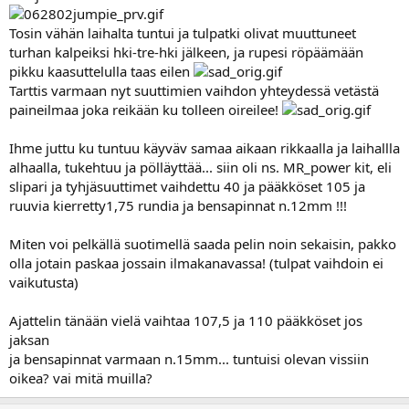
Tosin vähän laihalta tuntui ja tulpatki olivat muuttuneet
turhan kalpeiksi hki-tre-hki jälkeen, ja rupesi röpäämään
pikku kaasuttelulla taas eilen
Tarttis varmaan nyt suuttimien vaihdon yhteydessä vetästä
paineilmaa joka reikään ku tolleen oireilee!
Ihme juttu ku tuntuu käyväv samaa aikaan rikkaalla ja laihallla
alhaalla, tukehtuu ja pölläyttää... siin oli ns. MR_power kit, eli
slipari ja tyhjäsuuttimet vaihdettu 40 ja pääkköset 105 ja
ruuvia kierretty1,75 rundia ja bensapinnat n.12mm !!!
Miten voi pelkällä suotimellä saada pelin noin sekaisin, pakko
olla jotain paskaa jossain ilmakanavassa! (tulpat vaihdoin ei
vaikutusta)
Ajattelin tänään vielä vaihtaa 107,5 ja 110 pääkköset jos
jaksan
ja bensapinnat varmaan n.15mm... tuntuisi olevan vissiin
oikea? vai mitä muilla?