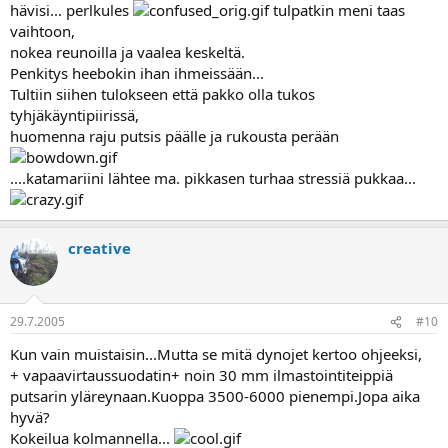
hävisi... perlkules
tulpatkin meni taas
vaihtoon,
nokea reunoilla ja vaalea keskeltä.
Penkitys heebokin ihan ihmeissään...
Tultiin siihen tulokseen että pakko olla tukos
tyhjäkäyntipiirissä,
huomenna raju putsis päälle ja rukousta perään
....katamariini lähtee ma. pikkasen turhaa stressiä pukkaa...
creative
29.7.2005
#10
Kun vain muistaisin...Mutta se mitä dynojet kertoo ohjeeksi,
+ vapaavirtaussuodatin+ noin 30 mm ilmastointiteippiä
putsarin yläreynaan.Kuoppa 3500-6000 pienempi.Jopa aika
hyvä?
Kokeilua kolmannella...