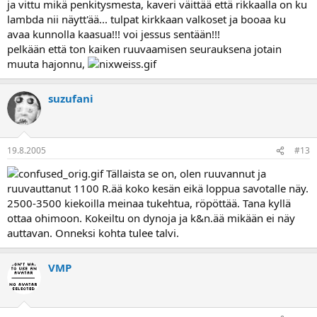
ja vittu mikä penkitysmesta, kaveri väittää että rikkaalla on ku
lambda nii näytt'ää... tulpat kirkkaan valkoset ja booaa ku
avaa kunnolla kaasua!!! voi jessus sentään!!!
pelkään että ton kaiken ruuvaamisen seurauksena jotain
muuta hajonnu,
suzufani
19.8.2005
#13
Tällaista se on, olen ruuvannut ja
ruuvauttanut 1100 R.ää koko kesän eikä loppua savotalle näy.
2500-3500 kiekoilla meinaa tukehtua, röpöttää. Tana kyllä
ottaa ohimoon. Kokeiltu on dynoja ja k&n.ää mikään ei näy
auttavan. Onneksi kohta tulee talvi.
VMP