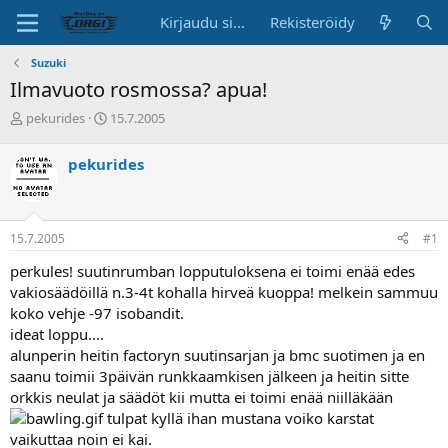
Kirjaudu sisään
Rekisteröidy
Suzuki
Ilmavuoto rosmossa? apua!
K
A
pekurides
15.7.2005
e
l
s
o
pekurides
k
i
u
t
s
u
t
s
15.7.2005
#1
e
p
l
ä
perkules! suutinrumban lopputuloksena ei toimi enää edes
u
i
vakiosäädöillä n.3-4t kohalla hirveä kuoppa! melkein sammuu
n
v
koko vehje -97 isobandit.
a
ä
ideat loppu....
l
o
alunperin heitin factoryn suutinsarjan ja bmc suotimen ja en
i
saanu toimii 3päivän runkkaamkisen jälkeen ja heitin sitte
t
orkkis neulat ja säädöt kii mutta ei toimi enää niilläkään
t
tulpat kyllä ihan mustana voiko karstat
a
vaikuttaa noin ei kai.
j