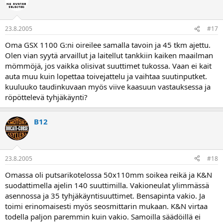
23.8.2005
#17
Oma GSX 1100 G:ni oireilee samalla tavoin ja 45 tkm ajettu.
Olen vian syytä arvaillut ja laitellut tankkiin kaiken maailman
mömmöjä, jos vaikka olisivat suuttimet tukossa. Vaan ei kait
auta muu kuin lopettaa toivejattelu ja vaihtaa suutinputket.
kuuluuko taudinkuvaan myös viive kaasuun vastauksessa ja
röpöttelevä tyhjäkäynti?
B12
23.8.2005
#18
Omassa oli putsarikotelossa 50x110mm soikea reikä ja K&N
suodattimella ajelin 140 suuttimilla. Vakioneulat ylimmässä
asennossa ja 35 tyhjäkäyntisuuttimet. Bensapinta vakio. Ja
toimi erinomaisesti myös seosmittarin mukaan. K&N virtaa
todella paljon paremmin kuin vakio. Samoilla säädöillä ei