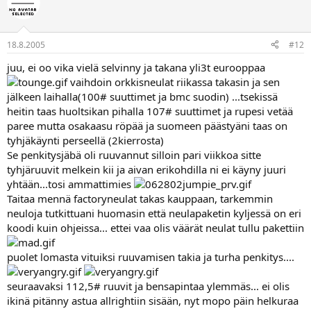
18.8.2005
#12
juu, ei oo vika vielä selvinny ja takana yli3t eurooppaa
vaihdoin orkkisneulat riikassa takasin ja sen
jälkeen laihalla(100# suuttimet ja bmc suodin) ...tsekissä
heitin taas huoltsikan pihalla 107# suuttimet ja rupesi vetää
paree mutta osakaasu röpää ja suomeen päästyäni taas on
tyhjäkäynti perseellä (2kierrosta)
Se penkitysjäbä oli ruuvannut silloin pari viikkoa sitte
tyhjäruuvit melkein kii ja aivan erikohdilla ni ei käyny juuri
yhtään...tosi ammattimies
Taitaa mennä factoryneulat takas kauppaan, tarkemmin
neuloja tutkittuani huomasin että neulapaketin kyljessä on eri
koodi kuin ohjeissa... ettei vaa olis väärät neulat tullu pakettiin
puolet lomasta vituiksi ruuvamisen takia ja turha penkitys....
seuraavaksi 112,5# ruuvit ja bensapintaa ylemmäs... ei olis
ikinä pitänny astua allrightiin sisään, nyt mopo päin helkuraa