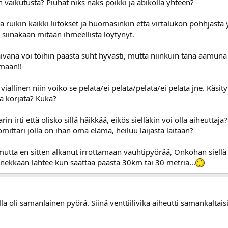
ain vaikutusta? Piuhat niks naks poikki ja abikolla yhteen?
llä ruikin kaikki liitokset ja huomasinkin että virtalukon pohhjasta 
 siinäkään mitään ihmeellistä löytynyt.
äivänä voi töihin päästä suht hyvästi, mutta niinkuin tänä aamuna ku
imään!!
viallinen niin voiko se pelata/ei pelata/pelata/ei pelata jne. Käs
a korjata? Kuka?
in irti että olisko sillä häikkää, eikös sielläkin voi olla aiheuttaja
mittari jolla on ihan oma elämä, heiluu laijasta laitaan?
tta en sitten alkanut irrottamaan vauhtipyörää, Onkohan siellä m
nnekkään lähtee kun saattaa päästä 30km tai 30 metriä...
illa oli samanlainen pyörä. Siinä venttiilivika aiheutti samankaltaisi