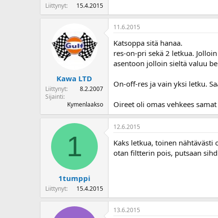
Liittynyt
15.4.2015
11.6.2015
Katsoppa sitä hanaa.
res-on-pri sekä 2 letkua. Jollo
asentoon jolloin sieltä valuu b
Kawa LTD
On-off-res ja vain yksi letku. 
Liittynyt
8.2.2007
Sijainti
Oireet oli omas vehkees samat k
Kymenlaakso
12.6.2015
1
Kaks letkua, toinen nähtävästi 
otan filtterin pois, putsaan sihd
1tumppi
Liittynyt
15.4.2015
13.6.2015