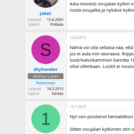
Aika monesti sivujalan kytkin vo
nosta sivujalka ja nykäise kytk
jaket
Liittynyt
15.6.2005
Sijainti
Pirkkala
13.6.2015
S
Nämä voi olla sellasia nää, ett
jos ei auta niin seuraava. Riip
luisti/kalvokammion kanntta 180
ollut ollenkaan. Luistit ei nous
shyhander
MotOrg ry jäsen
Betatestaaja
Liittynyt
24.3.2010
Sijainti
Vantaa
15.7.2015
1
Nyt oon poistanut bensaletkun v
Sitten sivujalan kytkimen otin i