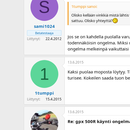
S
1tumppi sanoi:
Olisko kellään vinkkiä mistä lähti
sattuu. Olisko yhteyttä?
sami1024
Betatestaaja
Jos se on kahdella puolalla varu
Liittynyt
22.4.2012
todennäköisin ongelma. Miksi ni
ongelma melkeinpä vaikuttaisi v
13.6.2015
1
Kaksi puolaa moposta löytyy. Ti
turisee. Kokeilen saada tuon ben
1tumppi
Liittynyt
15.4.2015
13.6.2015
Re: gpx 500R käynti ongelm