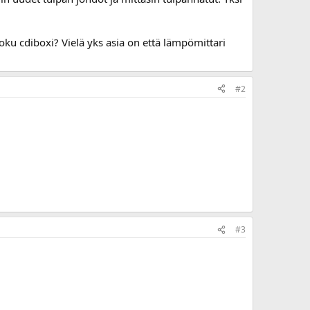
ku cdiboxi? Vielä yks asia on että lämpömittari
#2
#3