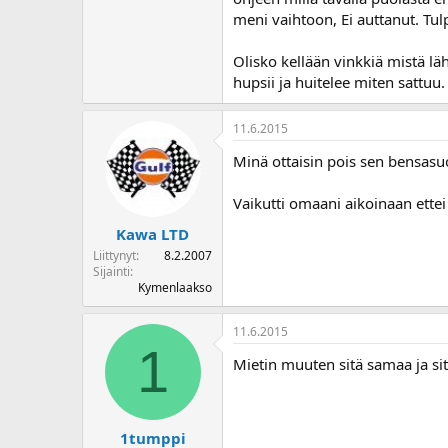
o
meni vaihtoon, Ei auttanut. Tu
i
t
Olisko kellään vinkkiä mistä l
t
hupsii ja huitelee miten sattuu.
a
j
a
11.6.2015
Minä ottaisin pois sen bensasuo
Vaikutti omaani aikoinaan ettei
Kawa LTD
Liittynyt
8.2.2007
Sijainti
Kymenlaakso
11.6.2015
1
Mietin muuten sitä samaa ja s
1tumppi