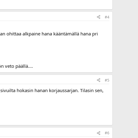
#4
daan ohittaa alkpaine hana kääntämällä hana pri
 veto päällä....
#5
sivuilta hokasin hanan korjaussarjan. Tilasin sen,
#6