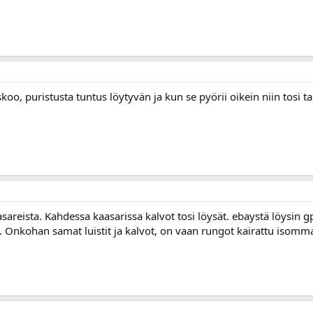
skoo, puristusta tuntus löytyvän ja kun se pyörii oikein niin tosi tas
asareista. Kahdessa kaasarissa kalvot tosi löysät. ebaystä löysin 
 Onkohan samat luistit ja kalvot, on vaan rungot kairattu isomm