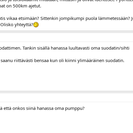
lpat on 500km ajetut.
ähtis vikaa etsimään? Sittenkin jompikumpi puola lämmetessään? Jo
 Olisko yhteyttä?
dattimen. Tankin sisällä hanassa luultavasti oma suodatin/sihti
 saanu riittävästi bensaa kun oli kiinni ylimääräinen suodatin.
itä että onkos siinä hanassa oma pumppu?