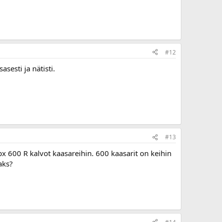
#12
asesti ja nätisti.
#13
gpx 600 R kalvot kaasareihin. 600 kaasarit on keihin
aks?