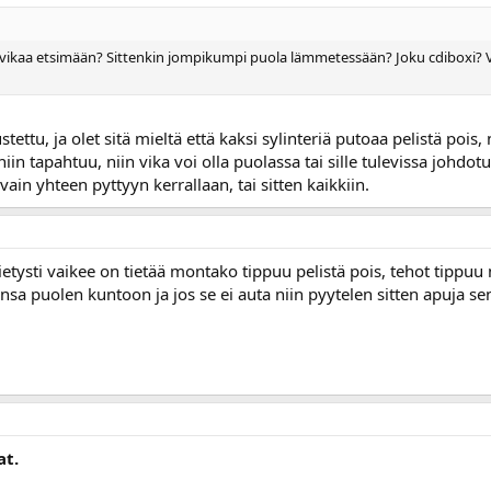
s vikaa etsimään? Sittenkin jompikumpi puola lämmetessään? Joku cdiboxi? Vi
stettu, ja olet sitä mieltä että kaksi sylinteriä putoaa pelistä poi
in tapahtuu, niin vika voi olla puolassa tai sille tulevissa johdo
ain yhteen pyttyyn kerrallaan, tai sitten kaikkiin.
etysti vaikee on tietää montako tippuu pelistä pois, tehot tippuu
sa puolen kuntoon ja jos se ei auta niin pyytelen sitten apuja sen 
at.