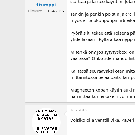
starttaa ja lähtee käyntiin. Jot
1tumppi
Liittynyt
15.4.2015
Tankin ja penkin poistin ja crc:
myös virtalukonpohjan irti eikä
Pyörä silti tekee että Toisena p
yhdelläkään!! Kyllä alkaa nypp
Mitenkä on? Jos sytytysboxi on 
väärässä? Onko sde mahdollist
Kai tässä seuraavaksi otan mittar
mittaristossa pelaa paitsi lämpö
Magneeton kopan käytin auki mu
harmittaa kun ei oikein voi mi
16.7.2015
Voisiko olla venttiilivika. Kaver