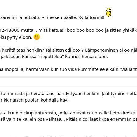
sareihin ja putsattu viimeisen päälle. Kyllä toimii!!
 12-13000 mutta... mitä kettua!!! boo boo boo boo ja sitten yhtkäkk
oku pytty eloon.
a herätä taas henkiin? Tai sitten cdi boxi? Lämpeneminen ei oo nä
 ja kaasun kanssa "heputtelua" kunnes herää eloon.
kaa mopoilla, harmi vaan kun tuo vika kummittelee eikä hirviä lähte
toimimasta ja herätä taas jäähdyttyään henkiin. Jäähtyminen otta
 rikkinäisen puolan kohdalla kävi.
 alkuun pickup antureista, jotka antavat cdi-boxille tietoa koska 
nsä vain se kallein osa vaihtaa... Pitäisin cdi laatikkoa enemmän os