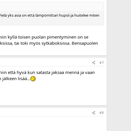
elä yks asia on että lämpömittari hupsii ja huitelee miten
s, niin kyllä toisen puolan pimentyminen on se
tuksissa, tai toki myös sytkäboksissa. Bensapuolen
#7
 niin että hyvä kun satasta jaksaa mennä ja vaan
jälkeen lisää...
#8