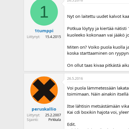
26.5.2016
1
Nyt on laitettu uudet kalvot kaa
Potkua löytyy ja kiertää nätisti
1tumppi
kuoleeko kokonaan vai jääkö j
Liittynyt
15.4.2015
Miten on? Voiko puola kuolla j
koska starttaaminen on ryypyn
On ollut taas kivaa pitkästä ai
26.5.2016
Voi puola lämmetessään lakata 
toimimaan. Näin ainakin itsellä
Itse lähtisin metsästämään vikaa
peruskallio
Kai cdi boxikin hajota voi, ylee
Liittynyt
25.2.2007
Sijainti
Pirkkala
Edit.