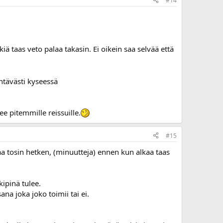
#14
iä taas veto palaa takasin. Ei oikein saa selvää että
htävästi kyseessä
e pitemmille reissuille.
#15
a tosin hetken, (minuutteja) ennen kun alkaa taas
kipinä tulee.
ana joka joko toimii tai ei.