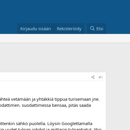
Kirjaudu sisään
Rekisteröidy
Etsi
#1
lähteä vetämään ja yhtäkkiä tippua turisemaan jne.
 suodattimen. suodattimessa bensaa, pitäs saada
sittenkin sähkö puolella. Löysin Googlettamalla
elin uudet tulpan johdot ja mittasin tulpanhatut. Yksi