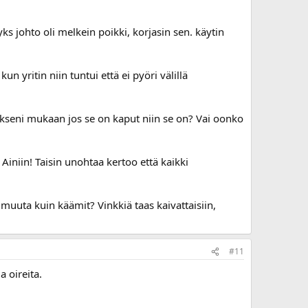
yks johto oli melkein poikki, korjasin sen. käytin
n yritin niin tuntui että ei pyöri välillä
itykseni mukaan jos se on kaput niin se on? Vai oonko
? Ainiin! Taisin unohtaa kertoo että kaikki
uuta kuin käämit? Vinkkiä taas kaivattaisiin,
#11
a oireita.