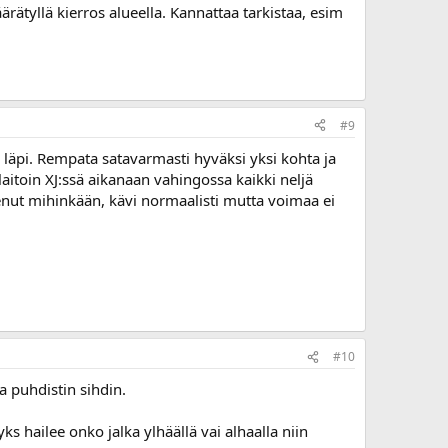
ärätyllä kierros alueella. Kannattaa tarkistaa, esim
#9
a läpi. Rempata satavarmasti hyväksi yksi kohta ja
aitoin XJ:ssä aikanaan vahingossa kaikki neljä
lkenut mihinkään, kävi normaalisti mutta voimaa ei
#10
a puhdistin sihdin.
ks hailee onko jalka ylhäällä vai alhaalla niin