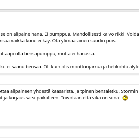
in se on alipaine hana. Ei pumppua. Mahdollisesti kalvo rikki. Voi
ensaa vaikka kone ei käy. Ota ylimääräinen suodin pois.
Saattaapi olla bensapumppu, mutta ei hanassa.
u ei saanu bensaa. Oli kuin olis moottorijarrua ja hetikohta älytön
ottaa alipaineen yhdestä kaasarista. ja tpinen bensaletku. Stormin 
it ja korjaus satsi paikalleen. Toivotaan että vika on siinä...