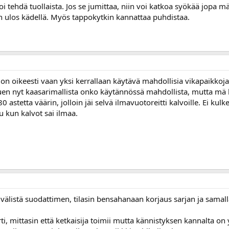
i tehdä tuollaista. Jos se jumittaa, niin voi katkoa syökää jopa mä
in ulos kädellä. Myös tappokytkin kannattaa puhdistaa.
ä on oikeesti vaan yksi kerrallaan käytävä mahdollisia vikapaikkoj
puen nyt kaasarimallista onko käytännössä mahdollista, mutta mä l
 astetta väärin, jolloin jäi selvä ilmavuotoreitti kalvoille. Ei ku
su kun kalvot sai ilmaa.
älistä suodattimen, tilasin bensahanaan korjaus sarjan ja samall
rti, mittasin että ketkaisija toimii mutta kännistyksen kannalta on y