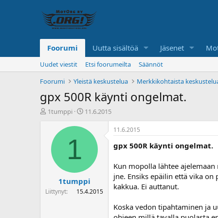
Foorumi
Uutta sisältöä
Jäsenet
Mot
Uudet viestit
Etsi foorumeilta
Säännöt
Foorumi
Yleistä keskustelua
Merkkikohtaista keskustelu
gpx 500R käynti ongelmat.
K
A
1tumppi
11.6.2015
e
l
s
o
11.6.2015
k
i
1
gpx 500R käynti ongelmat.
u
t
s
u
t
s
Kun mopolla lähtee ajelemaan n
e
p
jne. Ensiks epäilin että vika o
1tumppi
l
ä
kakkua. Ei auttanut.
u
i
Liittynyt
15.4.2015
n
v
Koska vedon tipahtaminen ja uud
a
ä
l
ohjeen millä tavalla puolasta en