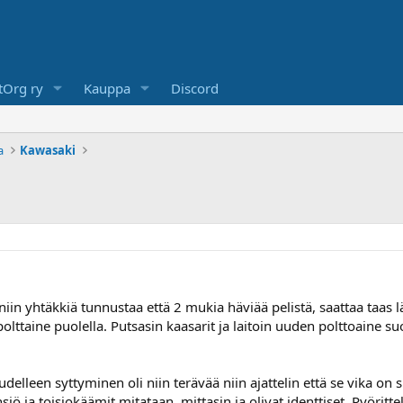
Org ry
Kauppa
Discord
a
Kawasaki
iin yhtäkkiä tunnustaa että 2 mukia häviää pelistä, saattaa taas 
n polttaine puolella. Putsasin kaasarit ja laitoin uuden polttoaine
elleen syttyminen oli niin terävää niin ajattelin että se vika on 
siö ja toisiokäämit mitataan, mittasin ja olivat identtiset. Pyöritt