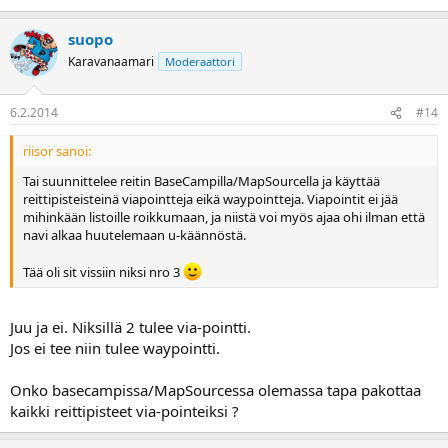
suopo
Karavanaamari
Moderaattori
6.2.2014
#14
riisor sanoi:
Tai suunnittelee reitin BaseCampilla/MapSourcella ja käyttää
reittipisteisteinä viapointteja eikä waypointteja. Viapointit ei jää
mihinkään listoille roikkumaan, ja niistä voi myös ajaa ohi ilman että
navi alkaa huutelemaan u-käännöstä.
Tää oli sit vissiin niksi nro 3
Juu ja ei. Niksillä 2 tulee via-pointti.
Jos ei tee niin tulee waypointti.
Onko basecampissa/MapSourcessa olemassa tapa pakottaa
kaikki reittipisteet via-pointeiksi ?