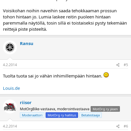
Voisikohan noihin naveihin saada tehokkaaman prossun
tohon hintaan jo. Lumia laskee reitin puoleen hintaan
paremmalla näytöllä, tosin sillä ei toistaiseksi pysty tekemään
reittejä piste pisteeltä.
Ransu
4.2.2014
#5
Tuolta tuota sai jo vähän inhimillempään hintaan.
Louis.de
riisor
MotOrgBike-vastaava, moderointivastaava
MotOrg ry jäsen
Moderaattori
MotOrg ry hallitus
Betatestaaja
4.2.2014
#6