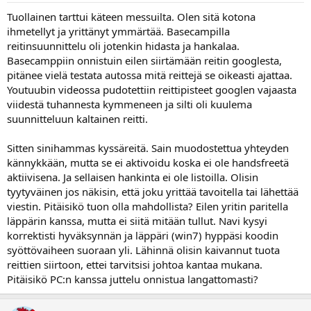
Tuollainen tarttui käteen messuilta. Olen sitä kotona
ihmetellyt ja yrittänyt ymmärtää. Basecampilla
reitinsuunnittelu oli jotenkin hidasta ja hankalaa.
Basecamppiin onnistuin eilen siirtämään reitin googlesta,
pitänee vielä testata autossa mitä reittejä se oikeasti ajattaa.
Youtuubin videossa pudotettiin reittipisteet googlen vajaasta
viidestä tuhannesta kymmeneen ja silti oli kuulema
suunnitteluun kaltainen reitti.
Sitten sinihammas kyssäreitä. Sain muodostettua yhteyden
kännykkään, mutta se ei aktivoidu koska ei ole handsfreetä
aktiivisena. Ja sellaisen hankinta ei ole listoilla. Olisin
tyytyväinen jos näkisin, että joku yrittää tavoitella tai lähettää
viestin. Pitäisikö tuon olla mahdollista? Eilen yritin paritella
läppärin kanssa, mutta ei siitä mitään tullut. Navi kysyi
korrektisti hyväksynnän ja läppäri (win7) hyppäsi koodin
syöttövaiheen suoraan yli. Lähinnä olisin kaivannut tuota
reittien siirtoon, ettei tarvitsisi johtoa kantaa mukana.
Pitäisikö PC:n kanssa juttelu onnistua langattomasti?