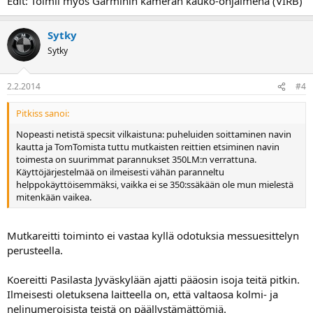
Edit: Toimii myös Garminin kameran kauko-ohjaimena (VIRB)
Sytky
Sytky
2.2.2014
#4
Pitkiss sanoi:
Nopeasti netistä specsit vilkaistuna: puheluiden soittaminen navin
kautta ja TomTomista tuttu mutkaisten reittien etsiminen navin
toimesta on suurimmat parannukset 350LM:n verrattuna.
Käyttöjärjestelmää on ilmeisesti vähän paranneltu
helppokäyttöisemmäksi, vaikka ei se 350:ssäkään ole mun mielestä
mitenkään vaikea.
Mutkareitti toiminto ei vastaa kyllä odotuksia messuesittelyn
perusteella.
Koereitti Pasilasta Jyväskylään ajatti pääosin isoja teitä pitkin.
Ilmeisesti oletuksena laitteella on, että valtaosa kolmi- ja
nelinumeroisista teistä on päällystämättömiä.