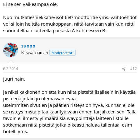
Ei se sen vaikeampaa ole.
Nuo mutkatie/hiekkatie/isot tiet/moottoritie yms. vaihtoehdot
voi silloin heittää romukoppaan, niitä tarvitaan vain kun reitti
suunnitellaan laitteella paikasta A kohteeseen B.
suopo
Karavanaamari
Moderaattori
6.2.2014
#12
Juuri näin.
ja niksi kakkonen on että kun niitä pisteitä lisäilee niin käyttää
pisteenä jotain jo olemassaolevaa,
useimmiten sivutien ja päätien risteys on hyvä, kunhan ei ole
se risteys mistä pitää kääntyä vaan ennen tai jälkeen sen. Tällä
tavoin ei ilmesty ylimääräisiä waypointteja laitteen listoille
sotkemaan niitä pisteitä jotka oikeasti haluaa tallentaa, esim
hotelli yms.