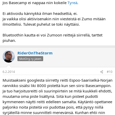
Jos Basecamp ei nappaa niin kokeile
Tyreä
.
Ei aktivoidu kännykkä ilman headsettiä, ei.
Ja vaikka olisi aktiivisenakin niin viesteistä ei Zumo mitään
ilmoittelisi. Tulevat puhelut se toki näyttäisi.
Bluetoothin kautta ei voi Zumoon reittejä siirrellä, tarttet
piuhan.
RiderOnTheStorm
MotOrg ry jäsen
6.2.2014
#10
Muistaakseni googlesta siirretty reitti Espoo-Saariselkä-Norjan
rannikko sisälsi liki 8000 pistettä kun sen siirsi Basecamppiin.
Ja tuo harjoitusreitti oli suurinpiirtein se mitä kuukkeli ehdotti,
muutama oma piste lisättynä. Siitä kun pisteet pudotti
kymmeneen näytti reitti edelleen samalta. Käytäntö opettanee
paljonko noita pisteitä voi pudottaa pois, että pysyy niillä
syrjäteillä minne suunnitteli menevänsä. Kunhan ehtii niin