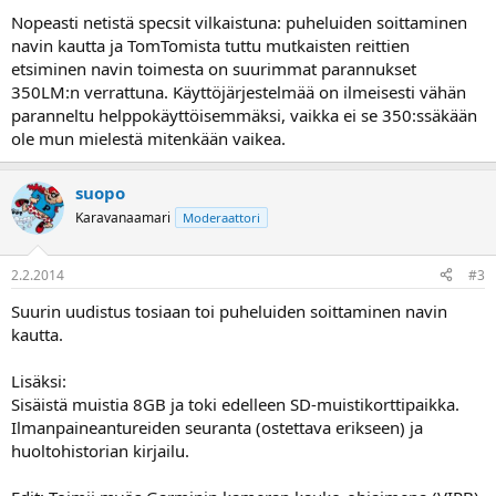
a
Nopeasti netistä specsit vilkaistuna: puheluiden soittaminen
navin kautta ja TomTomista tuttu mutkaisten reittien
etsiminen navin toimesta on suurimmat parannukset
350LM:n verrattuna. Käyttöjärjestelmää on ilmeisesti vähän
paranneltu helppokäyttöisemmäksi, vaikka ei se 350:ssäkään
ole mun mielestä mitenkään vaikea.
suopo
Karavanaamari
Moderaattori
2.2.2014
#3
Suurin uudistus tosiaan toi puheluiden soittaminen navin
kautta.
Lisäksi:
Sisäistä muistia 8GB ja toki edelleen SD-muistikorttipaikka.
Ilmanpaineantureiden seuranta (ostettava erikseen) ja
huoltohistorian kirjailu.