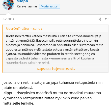
suopo
Karavanaamari
Moderaattori
5.2.2014
#9
RiderOnTheStorm sanoi:
Tuollainen tarttui käteen messuilta. Olen sitä kotona ihmetellyt ja
yrittänyt ymmärtää. Basecampilla reitinsuunnittelu oli jotenkin
hidasta ja hankalaa. Basecamppiin onnistuin eilen siirtämään reitin
googlesta, pitänee vielä testata autossa mitä reittejä se oikeasti
ajattaa. Youtuubin videossa pudotettiin reittipisteet googlen
vajaasta viidestä tuhannesta kymmeneen ja silti oli kuulema
suunnitteluun kaltainen reitti.
Napsauta laajentaaksesi...
Sitten sinihammas kyssäreitä. Sain muodostettua yhteyden
kännykkään, mutta se ei aktivoidu koska ei ole handsfreetä
aktiivisena. Ja sellaisen hankinta ei ole listoilla. Olisin tyytyväinen jos
Jos sulla on reitillä satoja tai jopa tuhansia reittipisteitä niin
näkisin, että joku yrittää tavoitella tai lähettää viestin. Pitäisikö tuon
jotain on pielessä.
olla mahdollista? Eilen yritin paritella läppärin kanssa, mutta ei siitä
Riippuu risteyksien määrästä mutta normaalisti muutama
mitään tullut. Navi kysyi korrektisti hyväksynnän ja läppäri (win7)
kymmenen reittipistettä riittää hyvinkin koko päivän
hyppäsi koodin syöttövaiheen suoraan yli. Lähinnä olisin kaivannut
mittaiselle lenkille.
tuota reittien siirtoon, ettei tarvitsisi johtoa kantaa mukana.
Pitäisikö PC:n kanssa juttelu onnistua langattomasti?