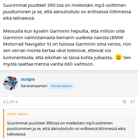
Suurimmat puutteet 390:ssä on mielestäni mp3-soittimen
puuttuminen ja se, että ääniulostulo on erillisessä liittimessä
eikä telineessä.
Messuilla kun kyselin Garminin hepuilta, että milloin siitä
Garminin valmistamasta bemarin uudesta navista (BMW
Motorrad Navigator V) on tulossa Garminin oma versio, niin
sen verran monta kertaa ukot totesivat, etteivät voi
kommentoida, että eiköhän se tässä kohta julkaista..
Sen
myötä saattaa mennä vanha 660 vaihtoon.
suopo
Karavanaamari
Moderaattori
4.2.2014
#7
riisor sanoi:
Suurimmat puutteet 390:ssä on mielestäni mp3-soittimen
puuttuminen ja se, että ääniulostulo on erillisessä liittimessä eikä
telineessä.