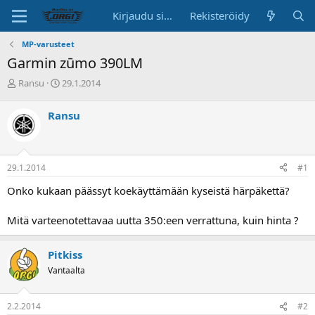
Kirjaudu sisään
Rekisteröidy
MP-varusteet
Garmin zūmo 390LM
K
A
Ransu
29.1.2014
e
l
s
o
Ransu
k
i
u
t
s
u
t
s
29.1.2014
#1
e
p
l
ä
Onko kukaan päässyt koekäyttämään kyseistä härpäkettä?
u
i
n
v
Mitä varteenotettavaa uutta 350:een verrattuna, kuin hinta ?
a
ä
l
o
Pitkiss
i
Vantaalta
t
t
a
2.2.2014
#2
j