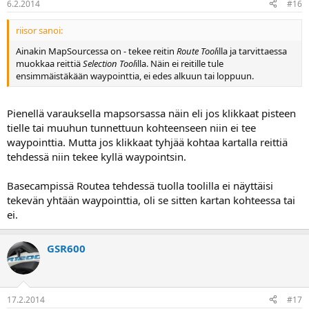
6.2.2014
#16
riisor sanoi:
Ainakin MapSourcessa on - tekee reitin
Route Tool
illa ja tarvittaessa
muokkaa reittiä
Selection Tool
illa. Näin ei reitille tule
ensimmäistäkään waypointtia, ei edes alkuun tai loppuun.
Pienellä varauksella mapsorsassa näin eli jos klikkaat pisteen
tielle tai muuhun tunnettuun kohteenseen niin ei tee
waypointtia. Mutta jos klikkaat tyhjää kohtaa kartalla reittiä
tehdessä niin tekee kyllä waypointsin.
Basecampissä Routea tehdessä tuolla toolilla ei näyttäisi
tekevän yhtään waypointtia, oli se sitten kartan kohteessa tai
ei.
GSR600
17.2.2014
#17