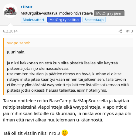
riisor
MotOrgBike-vastaava, moderointivastaava
MotOrg ry jäsen
Moderaattori
MotOrg ry hallitus
Betatestaaja
6.2.2014
#13
suopo sanoi:
Juuri näin.
ja niksi kakkonen on että kun niitä pisteitä lisäilee niin käyttää
pisteenä jotain jo olemassaolevaa,
useimmiten sivutien ja päätien risteys on hyvä, kunhan ei ole se
risteys mistä pitää kääntyä vaan ennen tai jälkeen sen. Tällä tavoin
ei ilmesty ylimääräisiä waypointteja laitteen listoille sotkemaan niitä
pisteitä jotka oikeasti haluaa tallentaa, esim hotelli yms.
Tai suunnittelee reitin BaseCampilla/MapSourcella ja käyttää
reittipisteisteinä viapointteja eikä waypointteja. Viapointit ei
jää mihinkään listoille roikkumaan, ja niistä voi myös ajaa ohi
ilman että navi alkaa huutelemaan u-käännöstä.
Tää oli sit vissiin niksi nro 3