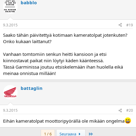
babblo
9.3.2015
#19
Saako tähän päivitettyä kotimaan kameratolpat jotenkuten?
Onko kukaan laittanut?
Vanhaan tomtomiin senkun heitti kansioon ja etsi
kiinnostavat paikat niin löytyi käden käänteessä.
Tässä Garminissa joutuu etsiskelemään ihan huolella eikä
meinaa onnistua millään!
battaglin
9.3.2015
#20
Eihän kameratolpat moottoripyörällä ole mikään ongelma
Last
1 / 6
Seuraava