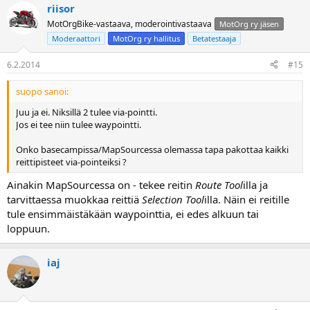
riisor
MotOrgBike-vastaava, moderointivastaava
MotOrg ry jäsen
Moderaattori
MotOrg ry hallitus
Betatestaaja
6.2.2014
#15
suopo sanoi:
Juu ja ei. Niksillä 2 tulee via-pointti.
Jos ei tee niin tulee waypointti.
Onko basecampissa/MapSourcessa olemassa tapa pakottaa kaikki
reittipisteet via-pointeiksi ?
Ainakin MapSourcessa on - tekee reitin
Route Tool
illa ja
tarvittaessa muokkaa reittiä
Selection Tool
illa. Näin ei reitille
tule ensimmäistäkään waypointtia, ei edes alkuun tai
loppuun.
iaj