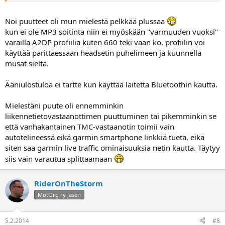
Noi puutteet oli mun mielestä pelkkää plussaa
kun ei ole MP3 soitinta niin ei myöskään "varmuuden vuoksi"
varailla A2DP profiilia kuten 660 teki vaan ko. profiilin voi
käyttää parittaessaan headsetin puhelimeen ja kuunnella
musat sieltä.
Ääniulostuloa ei tartte kun käyttää laitetta Bluetoothin kautta.
Mielestäni puute oli ennemminkin
liikennetietovastaanottimen puuttuminen tai pikemminkin se
että vanhakantainen TMC-vastaanotin toimii vain
autotelineessä eikä garmin smartphone linkkiä tueta, eikä
siten saa garmin live traffic ominaisuuksia netin kautta. Täytyy
siis vain varautua splittaamaan
RiderOnTheStorm
MotOrg ry jäsen
5.2.2014
#8