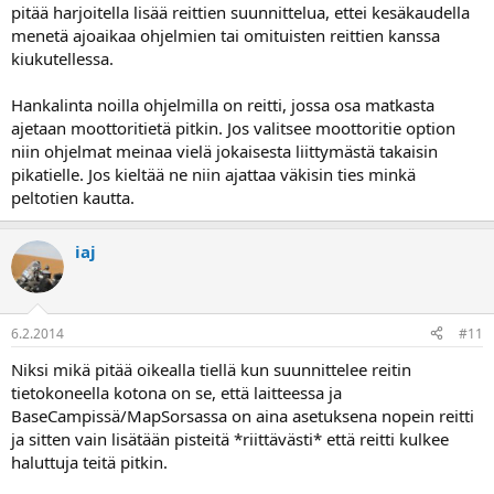
pitää harjoitella lisää reittien suunnittelua, ettei kesäkaudella
menetä ajoaikaa ohjelmien tai omituisten reittien kanssa
kiukutellessa.
Hankalinta noilla ohjelmilla on reitti, jossa osa matkasta
ajetaan moottoritietä pitkin. Jos valitsee moottoritie option
niin ohjelmat meinaa vielä jokaisesta liittymästä takaisin
pikatielle. Jos kieltää ne niin ajattaa väkisin ties minkä
peltotien kautta.
iaj
6.2.2014
#11
Niksi mikä pitää oikealla tiellä kun suunnittelee reitin
tietokoneella kotona on se, että laitteessa ja
BaseCampissä/MapSorsassa on aina asetuksena nopein reitti
ja sitten vain lisätään pisteitä *riittävästi* että reitti kulkee
haluttuja teitä pitkin.