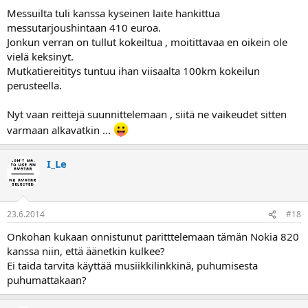
Messuilta tuli kanssa kyseinen laite hankittua
messutarjoushintaan 410 euroa.
Jonkun verran on tullut kokeiltua , moitittavaa en oikein ole
vielä keksinyt.
Mutkatiereititys tuntuu ihan viisaalta 100km kokeilun
perusteella.
Nyt vaan reittejä suunnittelemaan , siitä ne vaikeudet sitten
varmaan alkavatkin ...
I_Le
23.6.2014
#18
Onkohan kukaan onnistunut paritttelemaan tämän Nokia 820
kanssa niin, että äänetkin kulkee?
Ei taida tarvita käyttää musiikkilinkkinä, puhumisesta
puhumattakaan?