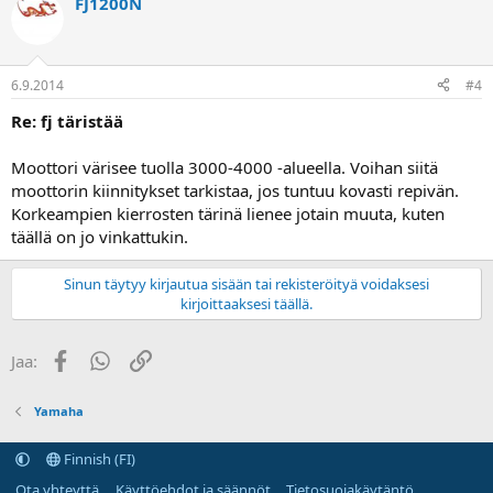
FJ1200N
6.9.2014
#4
Re: fj täristää
Moottori värisee tuolla 3000-4000 -alueella. Voihan siitä
moottorin kiinnitykset tarkistaa, jos tuntuu kovasti repivän.
Korkeampien kierrosten tärinä lienee jotain muuta, kuten
täällä on jo vinkattukin.
Sinun täytyy kirjautua sisään tai rekisteröityä voidaksesi
kirjoittaaksesi täällä.
Facebook
WhatsApp
Linkki
Jaa:
Yamaha
Finnish (FI)
Ota yhteyttä
Käyttöehdot ja säännöt
Tietosuojakäytäntö