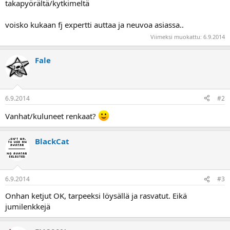
takapyörältä/kytkimeltä
a
voisko kukaan fj expertti auttaa ja neuvoa asiassa..
Viimeksi muokattu:
6.9.2014
Fale
6.9.2014
#2
Vanhat/kuluneet renkaat?
BlackCat
6.9.2014
#3
Onhan ketjut OK, tarpeeksi löysällä ja rasvatut. Eikä
jumilenkkejä