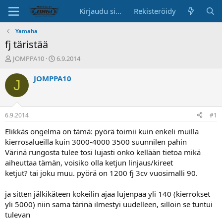
Kirjaudu sisään
Rekisteröidy
Yamaha
fj täristää
K
A
JOMPPA10
6.9.2014
e
l
s
o
JOMPPA10
J
k
i
u
t
s
u
t
s
6.9.2014
#1
e
p
l
ä
Elikkäs ongelma on tämä: pyörä toimii kuin enkeli muilla
u
i
kierrosalueilla kuin 3000-4000 3500 suunnilen pahin
n
v
Värinä rungosta tulee tosi lujasti onko kellään tietoa mikä
a
ä
aiheuttaa tämän, voisiko olla ketjun linjaus/kireet
l
ketjut? tai joku muu. pyörä on 1200 fj 3cv vuosimalli 90.
o
i
t
ja sitten jälkikäteen kokeilin ajaa lujenpaa yli 140 (kierrokset
t
yli 5000) niin sama tärinä ilmestyi uudelleen, silloin se tuntui
a
tulevan
j