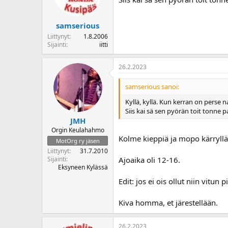
samserious
Liittynyt
1.8.2006
Sijainti
iitti
26.2.2023
samserious sanoi:
Kyllä, kyllä. Kun kerran on perse
Siis kai sä sen pyörän toit tonne p
JMH
Orgin Keulahahmo
Kolme kieppiä ja mopo kärryll
MotOrg ry jäsen
Liittynyt
31.7.2010
Sijainti
Ajoaika oli 12-16.
Eksyneen Kylässä
Edit: jos ei ois ollut niin vitun
Kiva homma, et järestellään.
26.2.2023