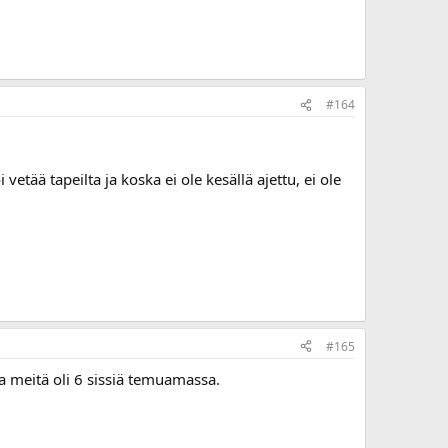
#164
etää tapeilta ja koska ei ole kesällä ajettu, ei ole
#165
ka meitä oli 6 sissiä temuamassa.