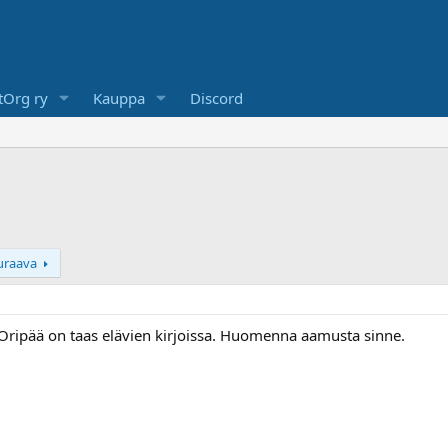
Org ry
Kauppa
Discord
uraava
 Oripää on taas elävien kirjoissa. Huomenna aamusta sinne.