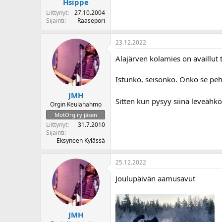
Hsippe
Liittynyt
27.10.2004
Sijainti
Raasepori
23.12.2022
Alajärven kolamies on availlut t
Istunko, seisonko. Onko se peh
JMH
Sitten kun pysyy siinä leveähkö
Orgin Keulahahmo
MotOrg ry jäsen
Liittynyt
31.7.2010
Sijainti
Eksyneen Kylässä
25.12.2022
Joulupäivän aamusavut
JMH