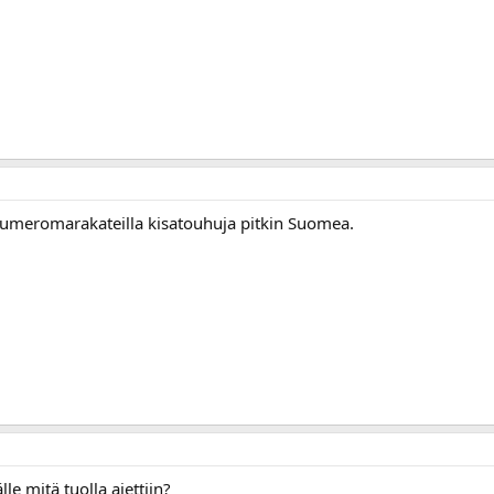
 numeromarakateilla kisatouhuja pitkin Suomea.
älle mitä tuolla ajettiin?