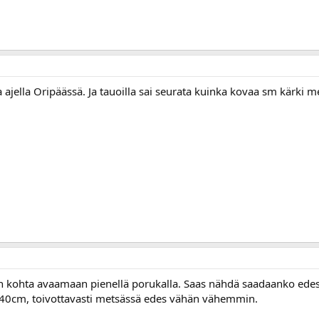
va ajella Oripäässä. Ja tauoilla sai seurata kuinka kovaa sm kärki 
ohta avaamaan pienellä porukalla. Saas nähdä saadaanko edes ker
0-40cm, toivottavasti metsässä edes vähän vähemmin.