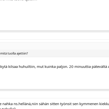
 mitä tuolla ajettiin?
kytä kilsaa huhuiltiin, mut kuinka paljon. 20 minuuttia pätevältä A
rse nahka ns.hellänä,niin sähän sitten työnsit sen kymmenen kiekk
e pakulla?