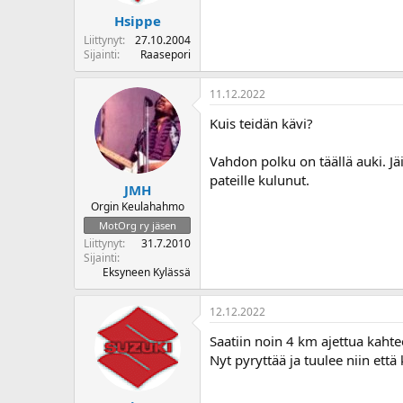
Hsippe
Liittynyt
27.10.2004
Sijainti
Raasepori
11.12.2022
Kuis teidän kävi?
Vahdon polku on täällä auki. Jäi
pateille kulunut.
JMH
Orgin Keulahahmo
MotOrg ry jäsen
Liittynyt
31.7.2010
Sijainti
Eksyneen Kylässä
12.12.2022
Saatiin noin 4 km ajettua kahte
Nyt pyryttää ja tuulee niin että 