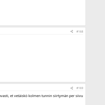
#168
#169
hvasti, et vetäiskö kolmen tunnin siirtymän per siivu