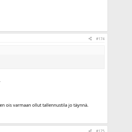
#174
.
keen ois varmaan ollut tallennustila jo täynnä.
#175