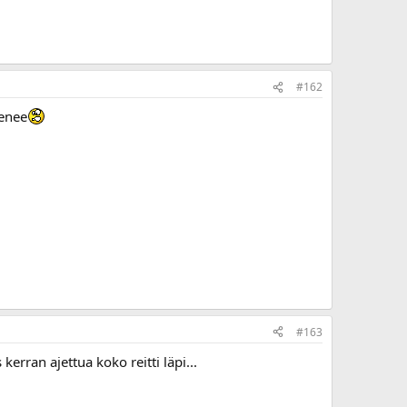
#162
menee
#163
ran ajettua koko reitti läpi...