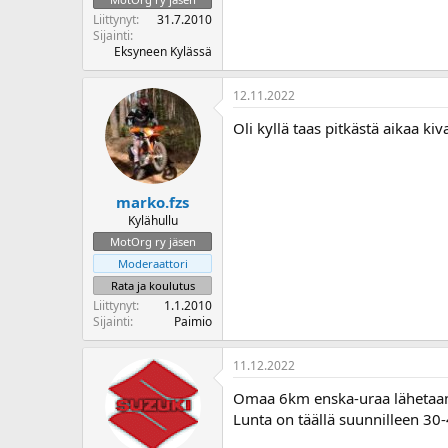
o
Liittynyt
31.7.2010
i
Sijainti
t
Eksyneen Kylässä
t
a
12.11.2022
j
a
Oli kyllä taas pitkästä aikaa ki
marko.fzs
Kylähullu
MotOrg ry jäsen
Moderaattori
Rata ja koulutus
Liittynyt
1.1.2010
Sijainti
Paimio
11.12.2022
Omaa 6km enska-uraa lähetaan k
Lunta on täällä suunnilleen 3