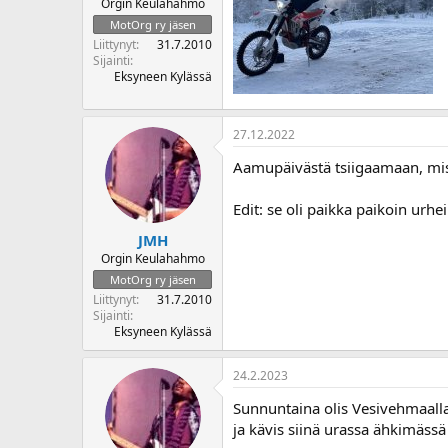
Orgin Keulahahmo
MotOrg ry jäsen
Liittynyt
31.7.2010
Sijainti
Eksyneen Kylässä
27.12.2022
Aamupäivästä tsiigaamaan, miss
Edit: se oli paikka paikoin urhe
JMH
Orgin Keulahahmo
MotOrg ry jäsen
Liittynyt
31.7.2010
Sijainti
Eksyneen Kylässä
24.2.2023
Sunnuntaina olis Vesivehmaalla P
ja kävis siinä urassa ähkimässä