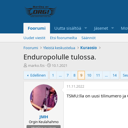
Foorumi
Uutta sisältöä
Jäsenet
Mot
Uudet viestit
Etsi foorumeilta
Säännöt
Foorumi
Yleistä keskustelua
Kuraosio
Enduropolulle tulossa.
K
A
marko.fzs
10.1.2021
e
l
Edellinen
1
…
7
8
9
10
11
…
14
Se
s
o
k
i
u
t
11.11.2022
s
u
TSMU:lla on uusi tilinumero ja
t
s
e
p
l
ä
u
i
JMH
n
v
a
ä
Orgin Keulahahmo
l
MotOrg ry jäsen