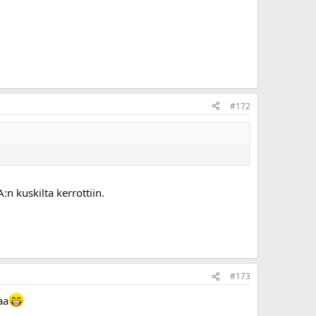
#172
:n kuskilta kerrottiin.
#173
aa