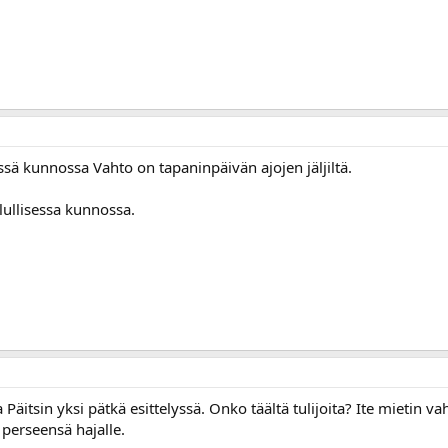
ä kunnossa Vahto on tapaninpäivän ajojen jäljiltä.
ilullisessa kunnossa.
äitsin yksi pätkä esittelyssä. Onko täältä tulijoita? Ite mietin va
 perseensä hajalle.