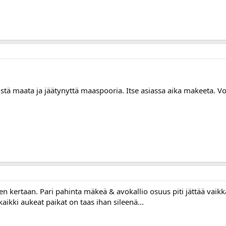
stä maata ja jäätynyttä maaspooria. Itse asiassa aika makeeta. Voi v
en kertaan. Pari pahinta mäkeä & avokallio osuus piti jättää vaik
kaikki aukeat paikat on taas ihan sileenä...