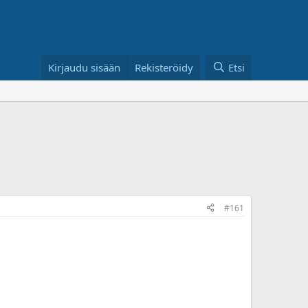
Kirjaudu sisään
Rekisteröidy
Etsi
#161