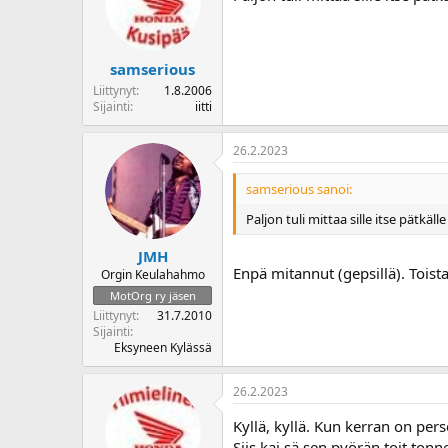
samserious
Liittynyt
1.8.2006
Sijainti
iitti
26.2.2023
samserious sanoi:
Paljon tuli mittaa sille itse pätkälle
JMH
Enpä mitannut (gepsillä). Toista
Orgin Keulahahmo
MotOrg ry jäsen
Liittynyt
31.7.2010
Sijainti
Eksyneen Kylässä
26.2.2023
Kyllä, kyllä. Kun kerran on pe
Siis kai sä sen pyörän toit tonn