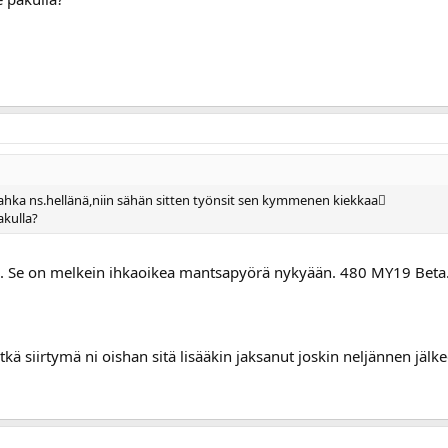
 nahka ns.hellänä,niin sähän sitten työnsit sen kymmenen kiekkaa
akulla?
ä. Se on melkein ihkaoikea mantsapyörä nykyään. 480 MY19 Beta
 pitkä siirtymä ni oishan sitä lisääkin jaksanut joskin neljännen jäl