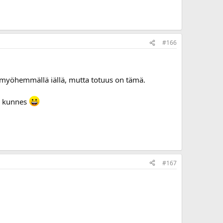
#166
n myöhemmällä iällä, mutta totuus on tämä.
i, kunnes
#167