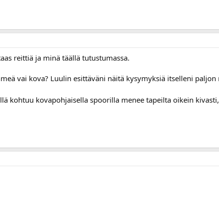
aas reittiä ja minä täällä tutustumassa.
meä vai kova? Luulin esittäväni näitä kysymyksiä itselleni paljo
llä kohtuu kovapohjaisella spoorilla menee tapeilta oikein kivast