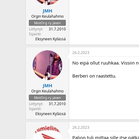
JMH
Orgin Keulahahmo
MotOrg ry jäsen
Liittynyt
31.7.2010
Sijainti
Eksyneen Kylässä
26.2.2023
No eipä ollut ruuhkaa. Vissiin
Berberi on raastettu.
JMH
Orgin Keulahahmo
MotOrg ry jäsen
Liittynyt
31.7.2010
Sijainti
Eksyneen Kylässä
26.2.2023
Paljon tuli mittaa sille itse pätk