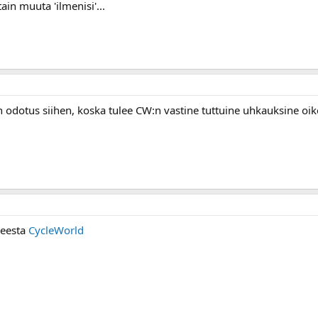
tain muuta 'ilmenisi'...
n odotus siihen, koska tulee CW:n vastine tuttuine uhkauksine oi
iheesta
CycleWorld