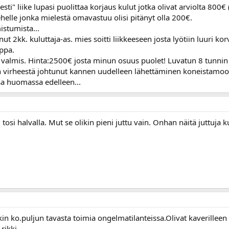
sti" liike lupasi puolittaa korjaus kulut jotka olivat arviolta 800€ 
ehelle jonka mielestä omavastuu olisi pitänyt olla 200€.
stumista...
t 2kk. kuluttaja-as. mies soitti liikkeeseen josta lyötiin luuri 
ppa.
 valmis. Hinta:2500€ josta minun osuus puolet! Luvatun 8 tunnin s
en virheestä johtunut kannen uudelleen lähettäminen koneistamoo
ssa huomassa edelleen...
ai tosi halvalla. Mut se olikin pieni juttu vain. Onhan näitä juttuja
in ko.puljun tavasta toimia ongelmatilanteissa.Olivat kaverillee
rikki.