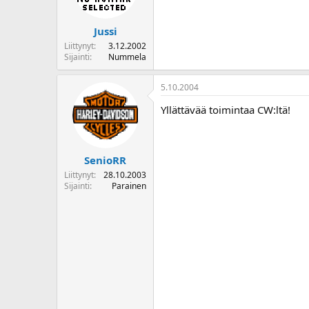
Jussi
Liittynyt
3.12.2002
Sijainti
Nummela
5.10.2004
Yllättävää toimintaa CW:ltä!
SenioRR
Liittynyt
28.10.2003
Sijainti
Parainen