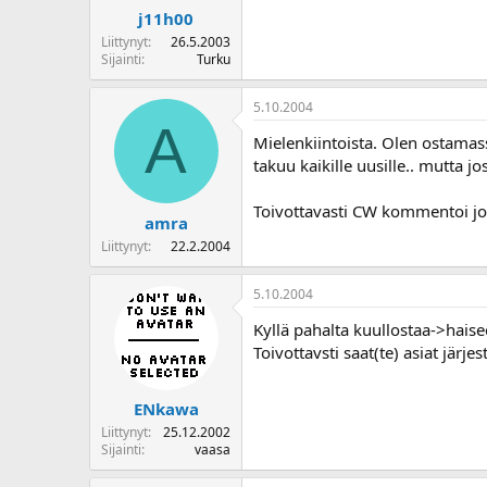
j11h00
Liittynyt
26.5.2003
Sijainti
Turku
5.10.2004
A
Mielenkiintoista. Olen ostamass
takuu kaikille uusille.. mutta j
Toivottavasti CW kommentoi jot
amra
Liittynyt
22.2.2004
5.10.2004
Kyllä pahalta kuullostaa->haisee
Toivottavsti saat(te) asiat järje
ENkawa
Liittynyt
25.12.2002
Sijainti
vaasa