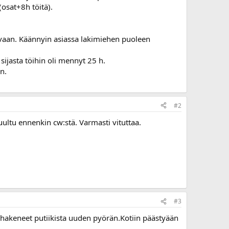
(osat+8h töitä).
korvaan. Käännyin asiassa lakimiehen puoleen
ijasta töihin oli mennyt 25 h.
n.
#2
 kuultu ennenkin cw:stä. Varmasti vituttaa.
#3
n hakeneet putiikista uuden pyörän.Kotiin päästyään