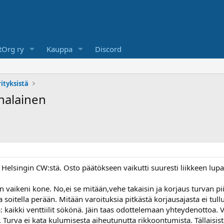
Org ry
Kauppa
Discord
ityksistä
nalainen
 Helsingin CW:stä. Osto päätökseen vaikutti suuresti liikkeen 
 vaikeni kone. No,ei se mitään,vehe takaisin ja korjaus turvan piik
ja soitella perään. Mitään varoituksia pitkästä korjausajasta ei tullu
: kaikki venttiilit sökönä. Jäin taas odottelemaan yhteydenottoa. Vi
. Turva ei kata kulumisesta aiheutunutta rikkoontumista. Tällaisista 