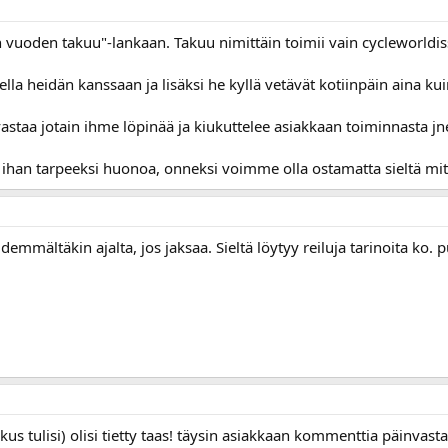
vuoden takuu"-lankaan. Takuu nimittäin toimii vain cycleworldissa
tella heidän kanssaan ja lisäksi he kyllä vetävät kotiinpäin aina ku
astaa jotain ihme löpinää ja kiukuttelee asiakkaan toiminnasta jne
jo ihan tarpeeksi huonoa, onneksi voimme olla ostamatta sieltä mi
demmältäkin ajalta, jos jaksaa. Sieltä löytyy reiluja tarinoita ko. p
kus tulisi) olisi tietty taas! täysin asiakkaan kommenttia päinvast