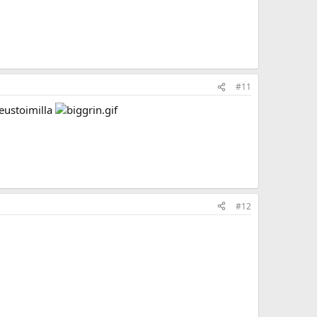
#11
keustoimilla
#12