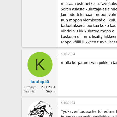
missään ostohetkellä. "avokätise
o
i
Soitin asiasta kuluttaja-asia mi
t
Jäin odottelemaan mopon valmi
t
Kun mopon viemisestä oli kulunu
a
tarkoituksena purkaa koko kau
j
Vihdoin 3 kk kuluttua mopo oli
a
Laskuun oli mm. lisätty liikke
Mopo köllii liikkeen turvallise
5.10.2004
K
mulla korjattiin cw:n piikkiin t
kuulapää
Liittynyt
28.1.2004
Sijainti
Suomi
5.10.2004
Työkaveri tuossa kertoi esimerk
huomasivat että "rattilukko" oli 