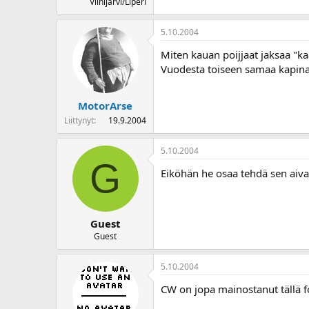
Viinijärvi/Liperi
5.10.2004
Miten kauan poijjaat jaksaa "k
Vuodesta toiseen samaa kapina
MotorArse
Liittynyt
19.9.2004
5.10.2004
G
Eiköhän he osaa tehdä sen aivan 
Guest
Guest
5.10.2004
CW on jopa mainostanut tällä f