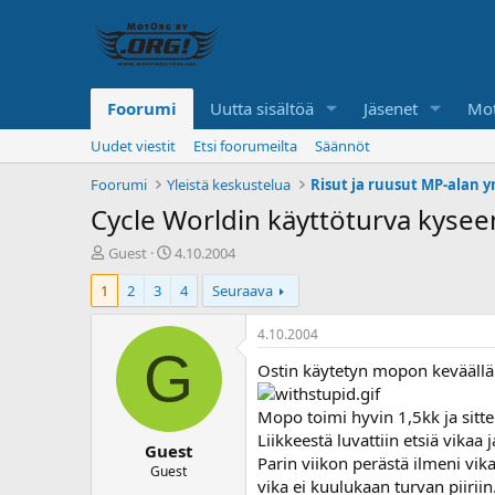
Foorumi
Uutta sisältöä
Jäsenet
Mot
Uudet viestit
Etsi foorumeilta
Säännöt
Foorumi
Yleistä keskustelua
Risut ja ruusut MP-alan yr
Cycle Worldin käyttöturva kysee
K
A
Guest
4.10.2004
e
l
1
2
3
4
Seuraava
s
o
k
i
u
t
4.10.2004
s
u
G
Ostin käytetyn mopon keväällä
t
s
e
p
l
ä
Mopo toimi hyvin 1,5kk ja sitten
u
i
Liikkeestä luvattiin etsiä vikaa 
Guest
n
v
Parin viikon perästä ilmeni vika
a
ä
Guest
vika ei kuulukaan turvan piiriin
l