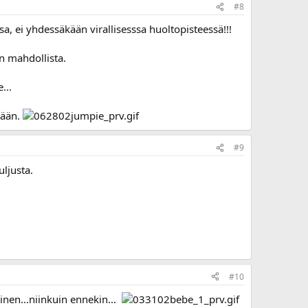
#8
, ei yhdessäkään virallisesssa huoltopisteessä!!!
in mahdollista.
...
tään.
#9
uljusta.
#10
ainen...niinkuin ennekin...