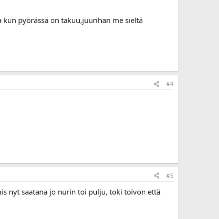
tta kun pyörässä on takuu,juurihan me sieltä
#4
#5
s nyt saatana jo nurin toi pulju, toki toivon että