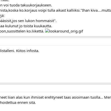
rän voi tuoda takuukorjaukseen.
ista,koska ko.korjaus voipi tulla aikast kalliiksi."Ihan kiva....mu
jä:
ääsisit,jos sen lukon hommaisit".
kaa kulunut jo toista kuukautta.
on,suosittelen ko.liikettä.
stalleni. Kiitos infosta.
eet liian alas kun ihmiset erehtyneet taas asioimaan tuolla... Meni
 hoidettua ennen sitä.