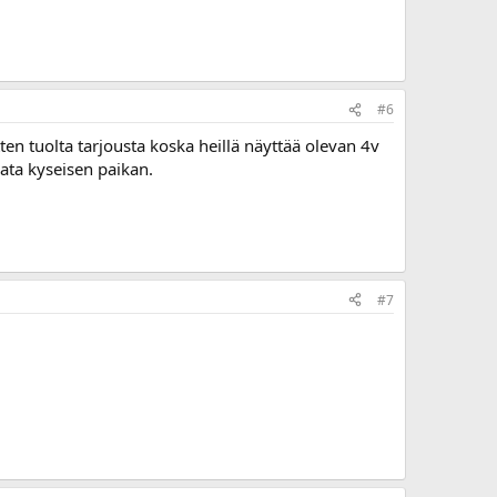
#6
ten tuolta tarjousta koska heillä näyttää olevan 4v
pata kyseisen paikan.
#7