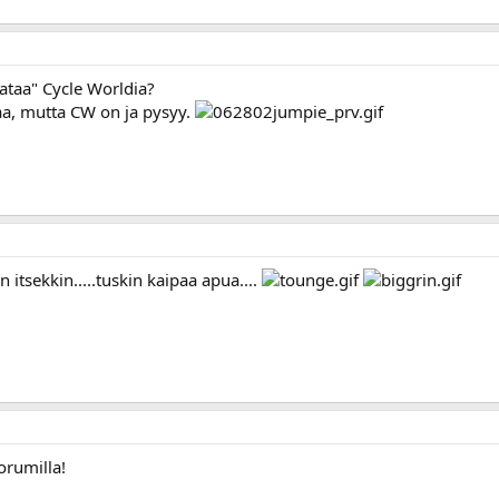
aataa" Cycle Worldia?
a, mutta CW on ja pysyy.
itsekkin.....tuskin kaipaa apua....
orumilla!