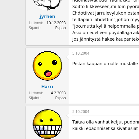
Soitto liikkeeseen,milloin pyö
Ehdottivat jarrulevylukon ostam
jyrhen
teiltäpäin lähdettiin",johon myy
Liittynyt
10.12.2003
"Joo,mutta kyllä helpommalla p
Sijainti
Espoo
Asia on edelleen pöydällä,ja ai
Jos jännitystä hakee kaupanteko
5.10.2004
Pistän kaupan omalle mustalle li
Harri
Liittynyt
4.2.2003
Sijainti
Espoo
5.10.2004
Taitaa olla vanhat ketjut pudonn
kaikki epäonniset saisivat asiat