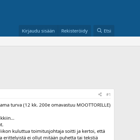
Kirjaudu sisään
Rekisteröidy
Etsi
#1
lupaama turva (12 kk. 200e omavastuu MOOTTORILLE)
kiin...
t.
ikon kuluttua toimitusjohtaja soitti ja kertoi, että
erittelyistä ei ollut mitään puhetta tai tekstiä