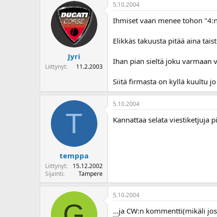
5.10.2004
Ihmiset vaan menee tohon "4:n 
Elikkäs takuusta pitää aina tais
Jyri
Ihan pian sieltä joku varmaan v
Liittynyt
11.2.2003
Siitä firmasta on kyllä kuultu 
5.10.2004
T
Kannattaa selata viestiketjuja pi
temppa
Liittynyt
15.12.2002
Sijainti
Tampere
5.10.2004
G
...ja CW:n kommentti(mikäli jos