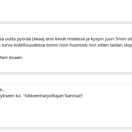
a uutta pyörää (ekaa) ensi kevät mielessä ja kysyin juuri 5min sit
os turva todellisuudessa toimii noin huonosti niin sitten taidan ski
ain asiaan.
...
stykseen ko. "liikkeenharjoittajan"kanssa!!!