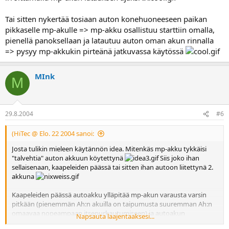
Tai sitten nykertää tosiaan auton konehuoneeseen paikan
pikkaselle mp-akulle => mp-akku osallistuu starttiin omalla,
pienellä panoksellaan ja latautuu auton oman akun rinnalla
=> pysyy mp-akkukin pirteänä jatkuvassa käytössä
MInk
M
29.8.2004
#6
(HiTec @ Elo. 22 2004 sanoi:
Josta tulikin mieleen käytännön idea. Mitenkäs mp-akku tykkäisi
"talvehtia" auton akkuun köytettynä
Siis joko ihan
sellaisenaan, kaapeleiden päässä tai sitten ihan autoon liitettynä 2.
akkuna
Kaapeleiden päässä autoakku ylläpitää mp-akun varausta varsin
pitkään (pienemmän Ah:n akuilla on taipumusta suuremman Ah:n
omaavaa nopeampaan itsepurkautumiseen) ja autoakun
Napsauta laajentaaksesi...
latauksenkin voisi hoitaa tavallisella autolaturilla irroittamalla mp-