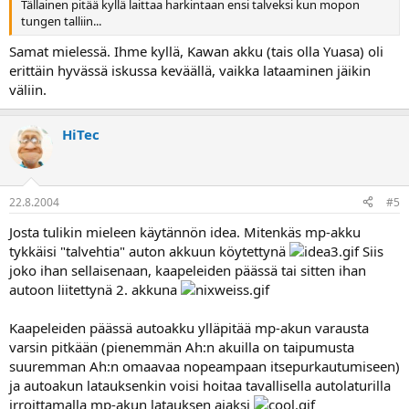
Tällainen pitää kyllä laittaa harkintaan ensi talveksi kun mopon
tungen talliin...
Samat mielessä. Ihme kyllä, Kawan akku (tais olla Yuasa) oli
erittäin hyvässä iskussa keväällä, vaikka lataaminen jäikin
väliin.
HiTec
22.8.2004
#5
Josta tulikin mieleen käytännön idea. Mitenkäs mp-akku
tykkäisi "talvehtia" auton akkuun köytettynä
Siis
joko ihan sellaisenaan, kaapeleiden päässä tai sitten ihan
autoon liitettynä 2. akkuna
Kaapeleiden päässä autoakku ylläpitää mp-akun varausta
varsin pitkään (pienemmän Ah:n akuilla on taipumusta
suuremman Ah:n omaavaa nopeampaan itsepurkautumiseen)
ja autoakun latauksenkin voisi hoitaa tavallisella autolaturilla
irroittamalla mp-akun latauksen ajaksi