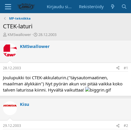
Kirjaudu sisään
Rekisteröidy
MP-tekniikka
CTEK-laturi
K
A
KMSwallower
28.12.2003
e
l
s
o
KMSwallower
k
i
u
t
s
u
t
s
28.12.2003
#1
e
p
l
ä
Joulupukki toi CTEK-akkulaturin.("täysautomaatinen,
u
i
maailman älykkäin") Nyt pyörän akun voi pitää vaikka koko
n
v
talven laturissa kiinni. Hyvältä vaikuttaa!
a
ä
l
o
Kisu
i
t
t
a
29.12.2003
#2
j