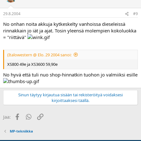
29.8.2004
#9
No onhan noita akkuja kytkeskelty vanhoissa dieseleissä
rinnakkain jo iät ja ajat. Tosin yleensä molempien kokoluokka
= "riittävä"
(Italowestern @ Elo. 29 2004 sanoi:
XS800 49e ja XS3600 59,90e
No hyvä että tuli nuo shop-hinnatkin tuohon jo valmiiksi esille
Sinun täytyy kirjautua sisään tai rekisteröityä voidaksesi
kirjoittaaksesi täällä.
Facebook
WhatsApp
Linkki
Jaa:
MP-tekniikka