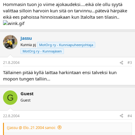
a
Hommasin tuon jo viime ajokaudeksi....eikä ole ollu syytä
valittaa silloin harvoin kun sitä on tarvinnu...pätevä härpäke
eikä ees pahoissa hinnoissakaan kun Italolta sen tilasin..
Jassu
Kunnia pj
MotOrg ry - Kunniapuheenjohtaja
MotOrg ry - Kunniajäsen
21.8.2004
#3
Tällainen pitää kyllä laittaa harkintaan ensi talveksi kun
mopon tungen talliin...
Guest
G
Guest
22.8.2004
#4
(Jassu @ Elo. 21 2004 sanoi: