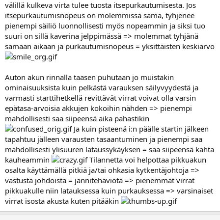
välillä kulkeva virta tulee tuosta itsepurkautumisesta. Jos
itsepurkautumisnopeus on molemmissa sama, tyhjenee
pienempi säiliö luonnollisesti myös nopeammin ja siksi tuo
suuri on sillä kaverina jelppimässä => molemmat tyhjänä
samaan aikaan ja purkautumisnopeus = yksittäisten keskiarvo
Auton akun rinnalla taasen puhutaan jo muistakin
ominaisuuksista kuin pelkästä varauksen säilyvyydestä ja
varmasti starttihetkellä revittävät virrat voivat olla varsin
epätasa-arvoisia akkujen kokoihin nähden => pienempi
mahdollisesti saa siipeensä aika pahastikin
Ja kuin pisteenä i:n päälle startin jälkeen
tapahtuu jälleen varausten tasaantuminen ja pienempi saa
mahdollisesti ylisuuren lataussykäyksen = saa siipeensä kahta
kauheammin
Tilannetta voi helpottaa pikkuakun
osalta käyttämällä pitkiä ja/tai ohkasia kytkentäjohtoja =>
vastusta johdoista = jännitehäviötä => pienemmät virrat
pikkuakulle niin latauksessa kuin purkauksessa => varsinaiset
virrat isosta akusta kuten pitääkin