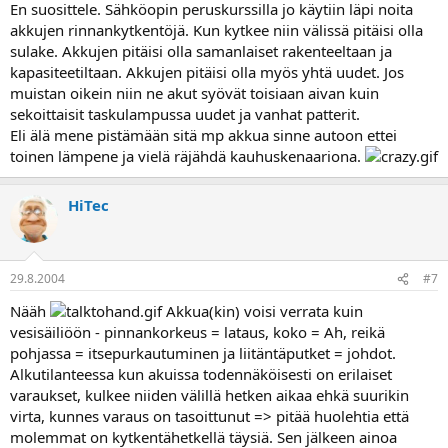
akun latauksen ajaksi
En suosittele. Sähköopin peruskurssilla jo käytiin läpi noita
akkujen rinnankytkentöjä. Kun kytkee niin välissä pitäisi olla
Tai sitten nykertää tosiaan auton konehuoneeseen paikan
sulake. Akkujen pitäisi olla samanlaiset rakenteeltaan ja
pikkaselle mp-akulle => mp-akku osallistuu starttiin omalla, pienellä
kapasiteetiltaan. Akkujen pitäisi olla myös yhtä uudet. Jos
panoksellaan ja latautuu auton oman akun rinnalla => pysyy mp-
muistan oikein niin ne akut syövät toisiaan aivan kuin
akkukin pirteänä jatkuvassa käytössä
sekoittaisit taskulampussa uudet ja vanhat patterit.
Eli älä mene pistämään sitä mp akkua sinne autoon ettei
toinen lämpene ja vielä räjähdä kauhuskenaariona.
HiTec
29.8.2004
#7
Nääh
Akkua(kin) voisi verrata kuin
vesisäiliöön - pinnankorkeus = lataus, koko = Ah, reikä
pohjassa = itsepurkautuminen ja liitäntäputket = johdot.
Alkutilanteessa kun akuissa todennäköisesti on erilaiset
varaukset, kulkee niiden välillä hetken aikaa ehkä suurikin
virta, kunnes varaus on tasoittunut => pitää huolehtia että
molemmat on kytkentähetkellä täysiä. Sen jälkeen ainoa