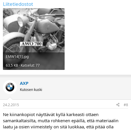
Liitetiedostot
EMW14[1].jpg
63,5 KB · Katselut: 77
AXP
Kutosen kuski
24.2.2015
#8
Ne kiinankopiot näyttävät kyllä karkeasti ottaen
samankaltaisilta, mutta rohkenen epäillä, että materiaalin
laatu ja osien viimeistely on sitä luokkaa, että pitää olla