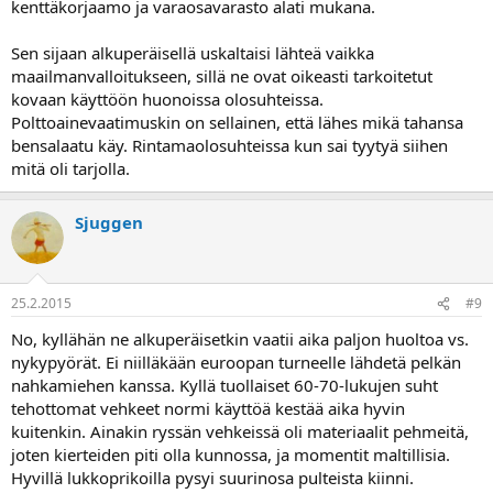
kenttäkorjaamo ja varaosavarasto alati mukana.
Sen sijaan alkuperäisellä uskaltaisi lähteä vaikka
maailmanvalloitukseen, sillä ne ovat oikeasti tarkoitetut
kovaan käyttöön huonoissa olosuhteissa.
Polttoainevaatimuskin on sellainen, että lähes mikä tahansa
bensalaatu käy. Rintamaolosuhteissa kun sai tyytyä siihen
mitä oli tarjolla.
Sjuggen
25.2.2015
#9
No, kyllähän ne alkuperäisetkin vaatii aika paljon huoltoa vs.
nykypyörät. Ei niilläkään euroopan turneelle lähdetä pelkän
nahkamiehen kanssa. Kyllä tuollaiset 60-70-lukujen suht
tehottomat vehkeet normi käyttöä kestää aika hyvin
kuitenkin. Ainakin ryssän vehkeissä oli materiaalit pehmeitä,
joten kierteiden piti olla kunnossa, ja momentit maltillisia.
Hyvillä lukkoprikoilla pysyi suurinosa pulteista kiinni.