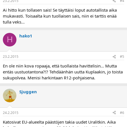
23.2.2015
#4
Ai hitto kun tollasen sais! Se täyttäisi loput autotallista aika
mukavasti. Toisaalta kun tuollaisen sais, niin ei tarttis enää
tulla veks...
hako1
H
23.2.2015
#5
En ole niin kova ropaaja, että tuollaista havittelisin... Mutta
entäs uustuotantona?!? Tehdäänhän uutta Kuplaakin, jo toista
sukupolvea. Menisi harkintaan R12-pohjaisena.
Sjuggen
24.2.2015
#6
Katosivat EU-alueelta päästöjen takia uudet Uralitkin. Aika