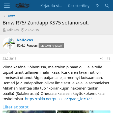
Kirjaudu sisään
Rekisteröidy
BMW
Bmw R75/ Zundapp KS75 sotanorsut.
K
A
kallokas
23.2.2015
e
l
s
o
kallokas
k
i
Räkkä-Ronsoni
MotOrg ry jäsen
u
t
s
u
t
s
23.2.2015
#1
e
p
l
ä
Viime kesänä Öölannissa, majatalon pihaan oli illalla tulla
u
i
tupsahtanut tällainen malmikasa. Kuskia en tavannut, oli
n
v
ilmeisesti ottanut Mg:n patjan alle ja mennyt koisaamaan.
a
ä
Bemari ja Zundappihan olivat ilmeisesti aikalailla samanlaiset.
l
Mikähän mahtaa olla tuo "koirankupin näköinen tankin
o
päällä? (Sulakerasia)? Ohessa aikalaisen käyttökokemuksia
i
t
tositoimista.
http://rokla.net/pulkkila/?page_id=323
t
Liitetiedostot
a
j