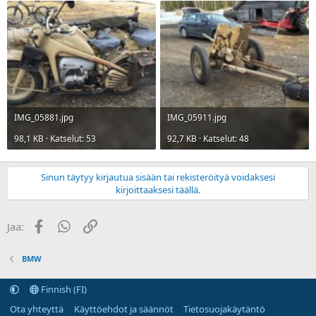
IMG_05881.jpg
IMG_05911.jpg
98,1 KB · Katselut: 53
92,7 KB · Katselut: 48
Sinun täytyy kirjautua sisään tai rekisteröityä voidaksesi
kirjoittaaksesi täällä.
Facebook
WhatsApp
Linkki
Jaa:
BMW
Finnish (FI)
Ota yhteyttä
Käyttöehdot ja säännöt
Tietosuojakäytäntö