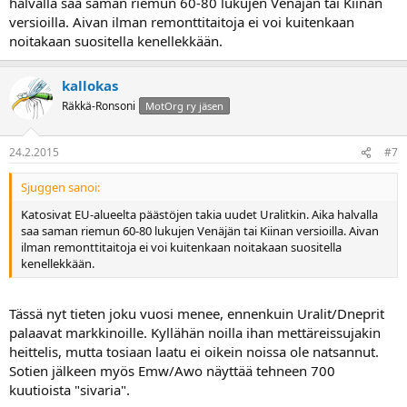
halvalla saa saman riemun 60-80 lukujen Venäjän tai Kiinan
versioilla. Aivan ilman remonttitaitoja ei voi kuitenkaan
noitakaan suositella kenellekkään.
kallokas
Räkkä-Ronsoni
MotOrg ry jäsen
24.2.2015
#7
Sjuggen sanoi:
Katosivat EU-alueelta päästöjen takia uudet Uralitkin. Aika halvalla
saa saman riemun 60-80 lukujen Venäjän tai Kiinan versioilla. Aivan
ilman remonttitaitoja ei voi kuitenkaan noitakaan suositella
kenellekkään.
Tässä nyt tieten joku vuosi menee, ennenkuin Uralit/Dneprit
palaavat markkinoille. Kyllähän noilla ihan mettäreissujakin
heittelis, mutta tosiaan laatu ei oikein noissa ole natsannut.
Sotien jälkeen myös Emw/Awo näyttää tehneen 700
kuutioista "sivaria".