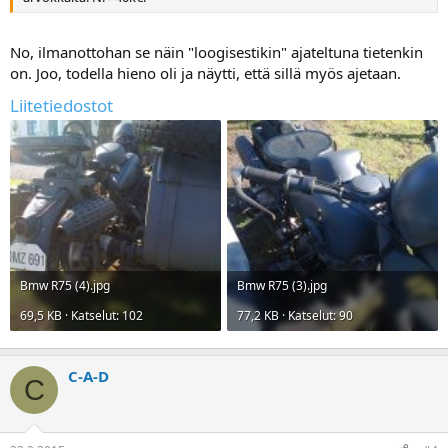
No, ilmanottohan se näin "loogisestikin" ajateltuna tietenkin
on. Joo, todella hieno oli ja näytti, että sillä myös ajetaan.
Liitetiedostot
Bmw R75 (4).jpg
Bmw R75 (3).jpg
69,5 KB · Katselut: 102
77,2 KB · Katselut: 90
C-A-D
C