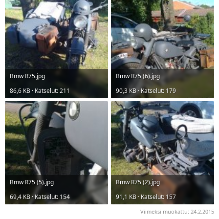
a
Bmw R75.jpg
Bmw R75 (6).jpg
86,6 KB · Katselut: 211
90,3 KB · Katselut: 179
Bmw R75 (5).jpg
Bmw R75 (2).jpg
69,4 KB · Katselut: 154
91,1 KB · Katselut: 157
Viimeksi muokattu:
24.2.2015