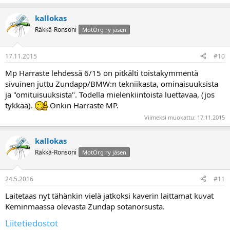
kallokas
Räkkä-Ronsoni
MotOrg ry jäsen
17.11.2015
#10
Mp Harraste lehdessä 6/15 on pitkälti toistakymmentä
sivuinen juttu Zundapp/BMW:n tekniikasta, ominaisuuksista
ja "omituisuuksista". Todella mielenkiintoista luettavaa, (jos
tykkää).
Onkin Harraste MP.
Viimeksi muokattu:
17.11.2015
kallokas
Räkkä-Ronsoni
MotOrg ry jäsen
24.5.2016
#11
Laitetaas nyt tähänkin vielä jatkoksi kaverin laittamat kuvat
Keminmaassa olevasta Zundap sotanorsusta.
Liitetiedostot