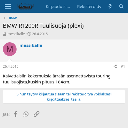
Kirjaudu sisään
Rekisteröidy
BMW
BMW R1200R Tuulisuoja (plexi)
K
A
messikalle
26.4.2015
e
l
s
o
messikalle
M
k
i
u
t
s
u
t
s
26.4.2015
#1
e
p
l
ä
Kaivattaisiin kokemuksia ärrään asennettavista touring
u
i
tuulisuojista,kuskin pituus 184cm.
n
v
a
ä
Sinun täytyy kirjautua sisään tai rekisteröityä voidaksesi
l
kirjoittaaksesi täällä.
o
i
t
Facebook
WhatsApp
Linkki
Jaa:
t
a
j