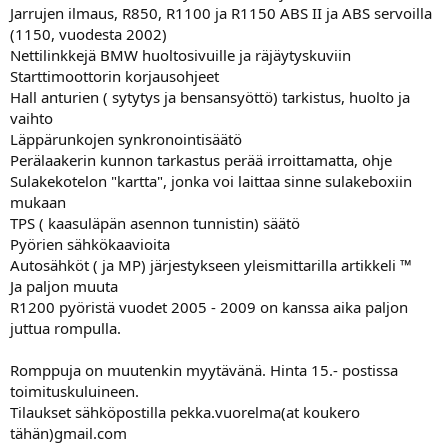
Jarrujen ilmaus, R850, R1100 ja R1150 ABS II ja ABS servoilla
(1150, vuodesta 2002)
Nettilinkkejä BMW huoltosivuille ja räjäytyskuviin
Starttimoottorin korjausohjeet
Hall anturien ( sytytys ja bensansyöttö) tarkistus, huolto ja
vaihto
Läppärunkojen synkronointisäätö
Perälaakerin kunnon tarkastus perää irroittamatta, ohje
Sulakekotelon "kartta", jonka voi laittaa sinne sulakeboxiin
mukaan
TPS ( kaasuläpän asennon tunnistin) säätö
Pyörien sähkökaavioita
Autosähköt ( ja MP) järjestykseen yleismittarilla artikkeli ™
Ja paljon muuta
R1200 pyöristä vuodet 2005 - 2009 on kanssa aika paljon
juttua rompulla.
Romppuja on muutenkin myytävänä. Hinta 15.- postissa
toimituskuluineen.
Tilaukset sähköpostilla pekka.vuorelma(at koukero
tähän)gmail.com