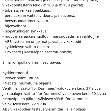
vikakooditesterin teko (R1100 ja R1150 pyörät)
- tubeless renkaan paikkaus.
- perälaakerin vaihto, videona ja neuvoina.
- bensasuodattimen vaihto
- öljynvaihdot
- läppärunkojen synkkaus
- muut määräaikaishuollot, ilmansuodattimen vaihto jne.
- ABS systeemin ongelmat ja viat ja vikakoodit
- kytkinlevyn vaihto-ohjeita
- TPS säätö ( kaasuläpän asentotunnistin)
Siinä rompulla on mm. seuraavaa:
Kytkinremontti
- Power point juttuna
- Netistä imuroituina ohjeina
Venttiilien säätö "for Dummies" valokuvien kera, 37 sivua
Jarrupalojen vaihto "for Dummies" valokuvien kera, 60 sivua
Keinuvipujen päittäisvälyksen säätö "for Dummies"
valokuvien kera, 22 sivua
ABS vikakoodien testaus yleismittarilla ja nollaus