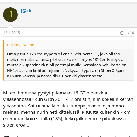
J@ck
J
12.1.2015
#14
mikkoyli sanoi:
Oma pituus 178 cm. Kypärä oli ensin Schuberth C3, joka oli tosi
meluinen millä tahansa pleksillä. Kokeilin myös 18" Cee Baileystä,
mutta alkuperäinenkin oli parempi mulle. Samainen Schuberth on
HP4:ssa aivan kohtuu hiljainen. Nykyään kypärä on Shoei X-Spirit
K1600:n kanssa. Ja nämä siis GT penkki yläasennossa.
Miten ihmeessä pystyt pitämään 16 GT:n penkkiä
yläasennossa? Kun GT:n 2011-12 omistin, niin kokeilin kerran
yläasentoa. Sattui pihalla pikku kuoppa jalan alle ja mopo
meinasi mennä nurin heti kättelyssä. Pituutta kuitenkin 7 cm
enemmän kuin sinulla (185), liekö jalkojemme pituuksissa
sitten eroa...