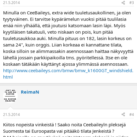
21.5.2014
#3
Minulla on CeeBaileys, extra wide tuuletusaukollinen, ja olen
tyytyväinen. Ei tarvitse kypärämelun vuoksi pitää tuulilasia
enää niin ylhäällä, että joutuisi katsomaan lasin läpi. Myös
kyytiläisen takatuuli, veto niskaan on pois, kun pitää
tuuletusaukkoa auki. Minulla pituus on 182, lasin korkeus on
sama 24", kuin orggis. Liian korkeaa ei kannattane tilata,
koska silloin se alimmassakin asennossaan haittaa näkyvyyttä
lähellä jossain parkkipaikoilla tms. pyöritellessä. Itse en ole
koskaan tätäkään käyttänyt ajossa ylimmässä asennossaan.
http://www.ceebaileys.com/bmw/bmw_k1600GT_windshield.
html
ReimaN
21.5.2014
#4
Kiitos nopeista vinkeistä ! Saako noita Ceebaileyln pleksejä
Suomesta tai Euroopasta vai pitääkö tilata Jenkeistä ?