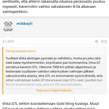
senttiselle, että ahterin takaosalla istuessa peräosasto puutuu
nopeasti. Kaverinikin vaihtoi saksalaiseen B:llä alkavaan
vaihtopenkkiin.
mikkoyli
3.1.2015
#10
Samppapappa sanoi:
Tuulilasit ehkä aloittajan pyörään jo vaihdettu, mutta jos joku tätä
vielä lukee myöhemminkin, kirjoittaisin pari kommenttia: Oma GT
verrattua kaverini GTL. Olemme 7000 km pitkän alppireissun ja
keskenään tuulilasien vaihdon sekä kuskien vaihtojen jälkeen
vakuuttuneita asiasta, että GTL on erinomainen pyörä ehdolla, että
siihen vaihdetaan kaikki GT:stä eroavat osat GT:n osiin. Juurikin tuo
lasi on ensimmäinen asia, joka on GTL:ssä tarkoitettu
läpikatsottavaksi ja se asia ei meille kummankaan makuun
Napsauta laajentaaksesi...
soveltunut. Pyörteet ja huminat ovat jokahetkisiä, ainoastaan
jollakin lailla sovelias se on ylimmässä asennossa. GT:n originaalilasi
on erinomainen: voi katsoa pyörteitä aihetutumatta lasin yli ja ei ole
Ehkä GTL tehtiin kosiskelemaan Gold Wing kuskeja. Muut
liian suuri tai ylisuojaava vaan juuri moottoripyöräkäyttöön
GT:n osat on kohtuu helppo vaihtaa, mutta onhan siinä