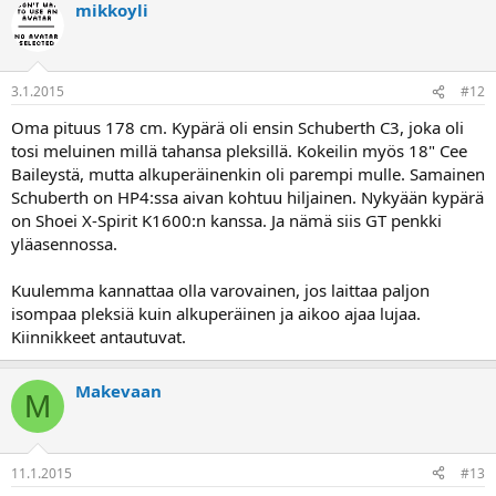
mikkoyli
3.1.2015
#12
Oma pituus 178 cm. Kypärä oli ensin Schuberth C3, joka oli
tosi meluinen millä tahansa pleksillä. Kokeilin myös 18" Cee
Baileystä, mutta alkuperäinenkin oli parempi mulle. Samainen
Schuberth on HP4:ssa aivan kohtuu hiljainen. Nykyään kypärä
on Shoei X-Spirit K1600:n kanssa. Ja nämä siis GT penkki
yläasennossa.
Kuulemma kannattaa olla varovainen, jos laittaa paljon
isompaa pleksiä kuin alkuperäinen ja aikoo ajaa lujaa.
Kiinnikkeet antautuvat.
Makevaan
M
11.1.2015
#13