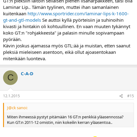
GT:n pleksiin laitoin sellaisen pienen lisähärpäkkeen, taisi olla
Laminar Lip.. Tämän tyylinen, muttei ihan samanlainen
kuitenkaan
http://www.sportrider.com/laminar-lips-k-1600-
gt-and-gtl-models
Se auttoi kyllä pyörteisiin ja suhinoihin
kivasti ja hintakin oli kohtuullinen. En vaan muuten tykännyt
koko GT:n "rohjakkeesta" ja palasin minulle sopivampaan
pyörään.
Kävin joskus ajamassa myös GTL:ää ja muistan, etten saanut
pleksiä mieleiseen asentoon, eikä ollut ajoasentokaan
mitenkään luonteva.
C-A-D
C
12.1.2015
#15
J@ck sanoi:
Miten ihmeessä pystyt pitämään 16 GT:n penkkiä yläasennossa?
Kun GT:n 2011-12 omistin, niin kokeilin kerran yläasentoa..