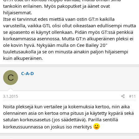
mielestämme optimaalinen. Ihmettelemme suuresti, mitähän
tankokin erilainen. Myös pakoputket ja äänet ovat
varten koko GTL konstruktio on toteutettu, kun penkkikin on niin
hiljaisemmat.
alhaalla ainakin 180 senttiselle, että ahterin takaosalla istuessa
Itse ei tarvinnut edes miettiä vaan ostin GT:n kaikilla
peräosasto puutuu nopeasti. Kaverinikin vaihtoi saksalaiseen B:llä
alkavaan vaihtopenkkiin.
varusteilla, vaikka GTL olisi ollut oikeastaan edullisempi mutta
se ajoasento ei käynyt ollenkaan. Pidän myös GT:ssä penkkiä
korkeammassa asennossa. Mutta GT:n alkuperäinen pleksi ei
ole kovin hyvä. Nykyään mulla on Cee Bailey 20"
tuuletusaukolla ja se on minusta ainakin paljon hiljaisempi
kuin alkuperäinen.
C-A-D
C
3.1.2015
#11
Noita pleksejä kun vertailee ja kokemuksia kertoo, niin aika
olennainen asia on kertoa oma pituus ja käytetty kypärä sekä
satulan korkeusasetus (jos säädettävä). Parilla sentillä
korkeussuunnassa on joskus iso merkitys