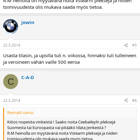
R.M heinolla on myytävänä noita Vstearm pleksejä ja niiden
toimivuudesta olis mukava saada myös tietoa.
jowin
22.5.2014
#5
Usasta tilasin, ja upsilla tuli n. viikossa, hinnaksi tuli tulleineen
ja veroineen vähän vaille 500 eeroa
C-A-D
C
22.5.2014
#6
ReimaN sanoi:
Kiitos nopeista vinkeistä ! Saako noita Ceebaileyln pleksejä
Suomesta tai Euroopasta vai pitääkö tilata Jenkeistä ?
R.M heinolla on myytävänä noita Vstearm pleksejä ja niiden
toimivuudesta olis mukava saada myös tietoa.