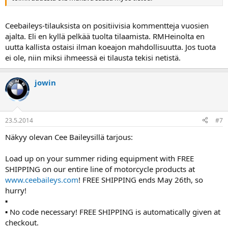
Ceebaileys-tilauksista on positiivisia kommentteja vuosien
ajalta. Eli en kyllä pelkää tuolta tilaamista. RMHeinolta en
uutta kallista ostaisi ilman koeajon mahdollisuutta. Jos tuota
ei ole, niin miksi ihmeessä ei tilausta tekisi netistä.
jowin
23.5.2014
#7
Näkyy olevan Cee Baileysillä tarjous:
Load up on your summer riding equipment with FREE
SHIPPING on our entire line of motorcycle products at
www.ceebaileys.com
! FREE SHIPPING ends May 26th, so
hurry!
▪
▪ No code necessary! FREE SHIPPING is automatically given at
checkout.