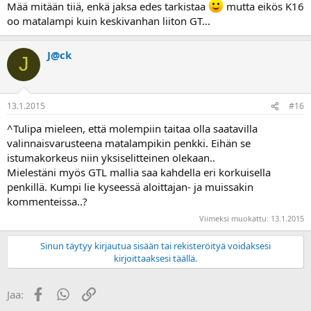
Mää mitään tiiä, enkä jaksa edes tarkistaa
mutta eikös K16
oo matalampi kuin keskivanhan liiton GT...
J@ck
J
13.1.2015
#16
^Tulipa mieleen, että molempiin taitaa olla saatavilla
valinnaisvarusteena matalampikin penkki. Eihän se
istumakorkeus niin yksiselitteinen olekaan..
Mielestäni myös GTL mallia saa kahdella eri korkuisella
penkillä. Kumpi lie kyseessä aloittajan- ja muissakin
kommenteissa..?
Viimeksi muokattu:
13.1.2015
Sinun täytyy kirjautua sisään tai rekisteröityä voidaksesi
kirjoittaaksesi täällä.
Facebook
WhatsApp
Linkki
Jaa: