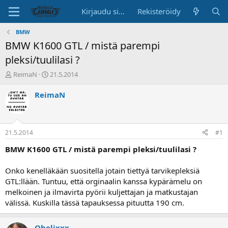
Kirjaudu sisään
Rekisteröidy
BMW
BMW K1600 GTL / mistä parempi
pleksi/tuulilasi ?
K
A
ReimaN
21.5.2014
e
l
s
o
ReimaN
k
i
u
t
s
u
t
s
21.5.2014
#1
e
p
l
ä
BMW K1600 GTL / mistä parempi pleksi/tuulilasi ?
u
i
n
v
Onko kenelläkään suositella jotain tiettyä tarvikepleksiä
a
ä
GTL:llään. Tuntuu, että orginaalin kanssa kypärämelu on
l
melkoinen ja ilmavirta pyörii kuljettajan ja matkustajan
o
välissä. Kuskilla tässä tapauksessa pituutta 190 cm.
i
t
t
Obelixxx