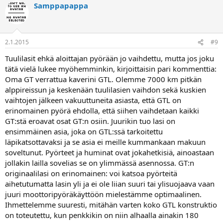
Samppapappa
2.1.2015
#9
Tuulilasit ehkä aloittajan pyörään jo vaihdettu, mutta jos joku
tätä vielä lukee myöhemminkin, kirjoittaisin pari kommenttia:
Oma GT verrattua kaverini GTL. Olemme 7000 km pitkän
alppireissun ja keskenään tuulilasien vaihdon sekä kuskien
vaihtojen jälkeen vakuuttuneita asiasta, että GTL on
erinomainen pyörä ehdolla, että siihen vaihdetaan kaikki
GT:stä eroavat osat GT:n osiin. Juurikin tuo lasi on
ensimmäinen asia, joka on GTL:ssä tarkoitettu
läpikatsottavaksi ja se asia ei meille kummankaan makuun
soveltunut. Pyörteet ja huminat ovat jokahetkisiä, ainoastaan
jollakin lailla sovelias se on ylimmässä asennossa. GT:n
originaalilasi on erinomainen: voi katsoa pyörteitä
aihetutumatta lasin yli ja ei ole liian suuri tai ylisuojaava vaan
juuri moottoripyöräkäyttöön mielestämme optimaalinen.
Ihmettelemme suuresti, mitähän varten koko GTL konstruktio
on toteutettu, kun penkkikin on niin alhaalla ainakin 180