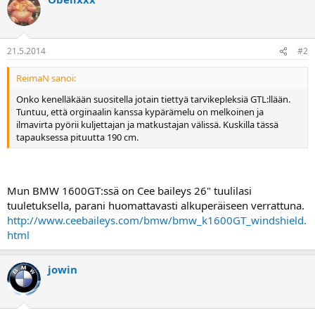
a
j
a
21.5.2014
#2
ReimaN sanoi:
Onko kenelläkään suositella jotain tiettyä tarvikepleksiä GTL:llään.
Tuntuu, että orginaalin kanssa kypärämelu on melkoinen ja
ilmavirta pyörii kuljettajan ja matkustajan välissä. Kuskilla tässä
tapauksessa pituutta 190 cm.
Mun BMW 1600GT:ssä on Cee baileys 26" tuulilasi
tuuletuksella, parani huomattavasti alkuperäiseen verrattuna.
http://www.ceebaileys.com/bmw/bmw_k1600GT_windshield.
html
jowin