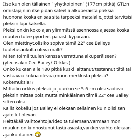
Itse kun olen tällainen "lyhytkoipinen" (177cm pitkä) GTL:n
omistaja,niin itse pidän sateella alkuperäistä pleksiä
huonona,koska en saa sitä tarpeeksi matalalle,jottei tarvitsisi
pleksin läpi katsella.
Pleksi onkin koko ajan ylimmässä asennossa ajaessa,koska
muuten tulee pyörteet pahasti kypärään.
Olen miettinyt,olisiko sopiva tämä 22" cee Baileys
tuuletusaukolla oleva malli?
Miten toimii tuulen kanssa verrattuna alkuperäiseen?
(yleensäkin Cee Bailey/ Orkkis )
Onko kukaan alle 180 pitkä kuski laittanut/testannut tätä,tai
vastaavaa kokoa olevaa,muun merkkistä pleksiä?
Kokemuksia??
Mittailin orkkis pleksiä ja juurikin se 5-6 cm olisi saatava
pleksin mittaa pois,mutta minkälainen tämä 22" cee Bailey
sitten olisi...
Kallis kokeilu jos Bailey ei olekaan sellainen kuin olisi sen
ajatellut olevan.
Heittäkää vaihtoehtoja/ideoita tulemaan.Varmaan moni
muukin on kiinnostunut tästä asiasta,vaikkei vaihto olekaan
ajankohtainen