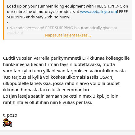
Load up on your summer riding equipment with FREE SHIPPING on
our entire line of motorcycle products at
www.ceebaileys.com
! FREE
SHIPPING ends May 26th, so hurry!
▪
▪ No code necessary! FREE SHIPPING is automatically given at
checkout.
Napsauta laajentaaksesi...
▪
▪ Excludes aircraft products
▪
▪ Dealers Excluded
CB:ltä vuosien varrella parikymmnetä LT-ikkunaa kolleegoille
hankkineena tiedän firman täysin luotettavaksi, mutta
varoitan kyllä tuon yllläolevan tarjouksen väärintulkinnasta.
Tuo tarjous ei kyllä voi koskea ulkomaisia (siis USA:n)
NOTE: You are receiving this e-mail because we have made contact
with you sometime in the past. If you would like to opt out from
ulkopuolelle lähetyksiä, jossa rahdin arvo voi olla puolet
receiving our special offers and promotions that only our e-mail
ikkunan hinnasta tai reilusti enemmänkin.
subscribers get, please unsubscribe below. Thank you!
LoTjan laseja saatiin samaan pakettiin max 3 kpl, jolloin
rahtihinta ei ollut ihan niin kivulias per lasi.
t. pozo