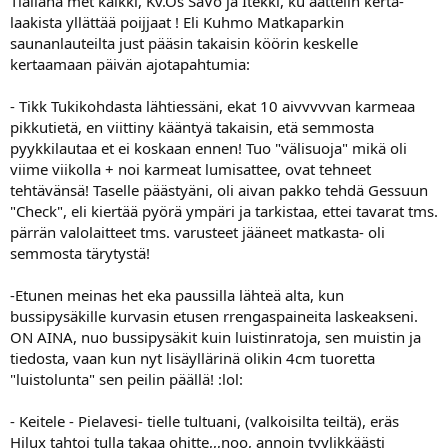
Tiällähä met kaikki, Kv.Os SaVo ja Itekki, ku aattelin kerta-
laakista yllättää poijjaat ! Eli Kuhmo Matkaparkin
saunanlauteilta just pääsin takaisin köörin keskelle
kertaamaan päivän ajotapahtumia:
- Tikk Tukikohdasta lähtiessäni, ekat 10 aivvvvvan karmeaa
pikkutietä, en viittiny kääntyä takaisin, etä semmosta
pyykkilautaa et ei koskaan ennen! Tuo "välisuoja" mikä oli
viime viikolla + noi karmeat lumisattee, ovat tehneet
tehtävänsä! Taselle päästyäni, oli aivan pakko tehdä Gessuun
"Check", eli kiertää pyörä ympäri ja tarkistaa, ettei tavarat tms.
pärrän valolaitteet tms. varusteet jääneet matkasta- oli
semmosta tärytystä!
-Etunen meinas het eka paussilla lähteä alta, kun
bussipysäkille kurvasin etusen rrengaspaineita laskeakseni.
ON AINA, nuo bussipysäkit kuin luistinratoja, sen muistin ja
tiedosta, vaan kun nyt lisäyllärinä olikin 4cm tuoretta
"luistolunta" sen peilin päällä! :lol:
- Keitele - Pielavesi- tielle tultuani, (valkoisilta teiltä), eräs
Hilux tahtoi tulla takaa ohitte,,,noo, annoin tyylikkäästi