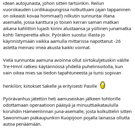
idean autojunasta, johon sitten tartuinkin. Reilun
vuorokauden Lordikaupungissa notkuttuani (ajan tappaninen
on oikeasti kovaa hommaa!!) nilkutin sunnuntai iltana
asemalle, jossa kanttura jo toisen kerran saman matkan
aikana kahlittiin lujasti kiinni alustaansa ja yöllinen junamatka
kohti Tamperetta alkoi. Pyöräkin suostui illasta jo
käynnistymään vaikka aamulla mittarissa napottanut -26
astetta meinasi imeä akusta kaikki voimat.
Vielä sunnuntai aamuna avoinna ollut siirtokuljetuskin välille
Tre-Hmnl ratkesi käytännössä yhdellä puhelinsoitolla, kun
vain oikea mies sai tiedon tapahtuneesta ja tunsi sopivan
henkilön; kiitokset Sakelle ja erityisesti Pasille
Pyörävanhus jätettiin heti aamuseiskan jälkeen tohtorille
odottamaan operaatioon pääsyä ja minuuttiaikataululla
kiiruhdin Hämeenlinnan juna-asemalle, josta kolkuttelin sitten
Sawonmuan piäkaupunkiin Kuopijoon pojalla lainassa ollutta
autoa penäämään.