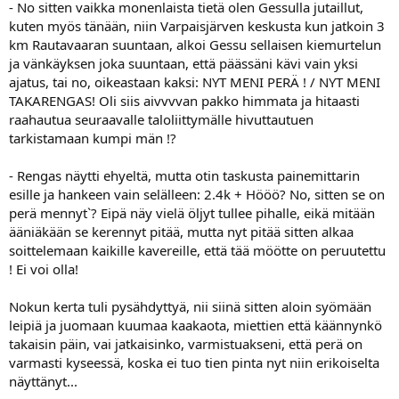
- No sitten vaikka monenlaista tietä olen Gessulla jutaillut,
kuten myös tänään, niin Varpaisjärven keskusta kun jatkoin 3
km Rautavaaran suuntaan, alkoi Gessu sellaisen kiemurtelun
ja vänkäyksen joka suuntaan, että päässäni kävi vain yksi
ajatus, tai no, oikeastaan kaksi: NYT MENI PERÄ ! / NYT MENI
TAKARENGAS! Oli siis aivvvvan pakko himmata ja hitaasti
raahautua seuraavalle taloliittymälle hivuttautuen
tarkistamaan kumpi män !?
- Rengas näytti ehyeltä, mutta otin taskusta painemittarin
esille ja hankeen vain selälleen: 2.4k + Hööö? No, sitten se on
perä mennyt`? Eipä näy vielä öljyt tullee pihalle, eikä mitään
ääniäkään se kerennyt pitää, mutta nyt pitää sitten alkaa
soittelemaan kaikille kavereille, että tää möötte on peruutettu
! Ei voi olla!
Nokun kerta tuli pysähdyttyä, nii siinä sitten aloin syömään
leipiä ja juomaan kuumaa kaakaota, miettien että käännynkö
takaisin päin, vai jatkaisinko, varmistuakseni, että perä on
varmasti kyseessä, koska ei tuo tien pinta nyt niin erikoiselta
näyttänyt...