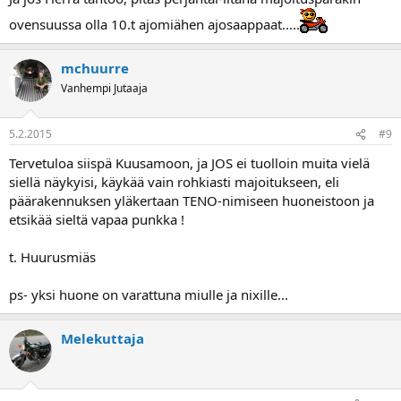
ovensuussa olla 10.t ajomiähen ajosaappaat.....
mchuurre
Vanhempi Jutaaja
5.2.2015
#9
Tervetuloa siispä Kuusamoon, ja JOS ei tuolloin muita vielä
siellä näykyisi, käykää vain rohkiasti majoitukseen, eli
päärakennuksen yläkertaan TENO-nimiseen huoneistoon ja
etsikää sieltä vapaa punkka !
t. Huurusmiäs
ps- yksi huone on varattuna miulle ja nixille...
Melekuttaja