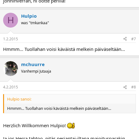
jonninverran, ni ootte perillä!
Hulpio
H
was "tmkankaa"
1.2.2015
#7
Hmmm... Tuollahan voisi käväistä melkein päiväseltään...
mchuurre
Vanhempi Jutaaja
4.2.2015
#8
Hulpio sanoi:
Hmmm... Tuollahan voisi käväistä melkein päiväseltään...
Herzlich Willkommen Hulpio!
Ja jos Herra tahtoo, pitäs perjantai-iltana majoitusparakin