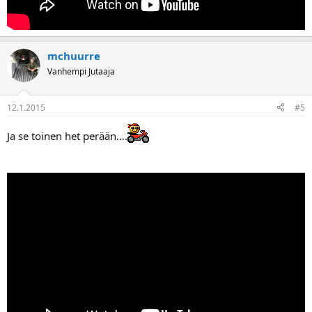
mchuurre
Vanhempi Jutaaja
12.1.2015
#5
Ja se toinen het perään....