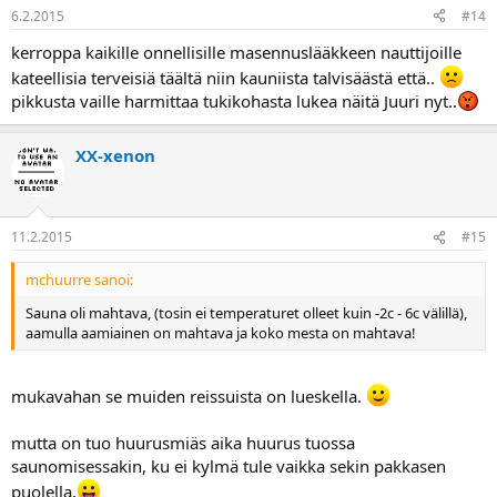
6.2.2015
#14
kerroppa kaikille onnellisille masennuslääkkeen nauttijoille
kateellisia terveisiä täältä niin kauniista talvisäästä että..
pikkusta vaille harmittaa tukikohasta lukea näitä Juuri nyt..
XX-xenon
11.2.2015
#15
mchuurre sanoi:
Sauna oli mahtava, (tosin ei temperaturet olleet kuin -2c - 6c välillä),
aamulla aamiainen on mahtava ja koko mesta on mahtava!
mukavahan se muiden reissuista on lueskella.
mutta on tuo huurusmiäs aika huurus tuossa
saunomisessakin, ku ei kylmä tule vaikka sekin pakkasen
puolella.