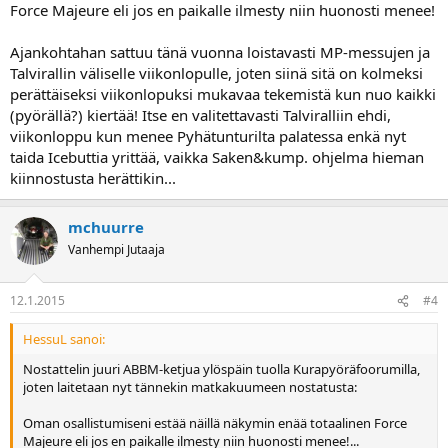
Force Majeure eli jos en paikalle ilmesty niin huonosti menee!
Ajankohtahan sattuu tänä vuonna loistavasti MP-messujen ja
Talvirallin väliselle viikonlopulle, joten siinä sitä on kolmeksi
perättäiseksi viikonlopuksi mukavaa tekemistä kun nuo kaikki
(pyörällä?) kiertää! Itse en valitettavasti Talviralliin ehdi,
viikonloppu kun menee Pyhätunturilta palatessa enkä nyt
taida Icebuttia yrittää, vaikka Saken&kump. ohjelma hieman
kiinnostusta herättikin...
mchuurre
Vanhempi Jutaaja
12.1.2015
#4
HessuL sanoi:
Nostattelin juuri ABBM-ketjua ylöspäin tuolla Kurapyöräfoorumilla,
joten laitetaan nyt tännekin matkakuumeen nostatusta:
Oman osallistumiseni estää näillä näkymin enää totaalinen Force
Majeure eli jos en paikalle ilmesty niin huonosti menee!...