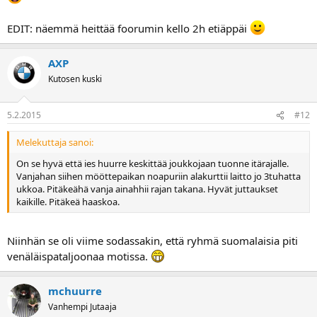
EDIT: näemmä heittää foorumin kello 2h etiäppäi
AXP
Kutosen kuski
5.2.2015
#12
Melekuttaja sanoi:
On se hyvä että ies huurre keskittää joukkojaan tuonne itärajalle.
Vanjahan siihen mööttepaikan noapuriin alakurttii laitto jo 3tuhatta
ukkoa. Pitäkeähä vanja ainahhii rajan takana. Hyvät juttaukset
kaikille. Pitäkeä haaskoa.
Niinhän se oli viime sodassakin, että ryhmä suomalaisia piti
venäläispataljoonaa motissa.
mchuurre
Vanhempi Jutaaja