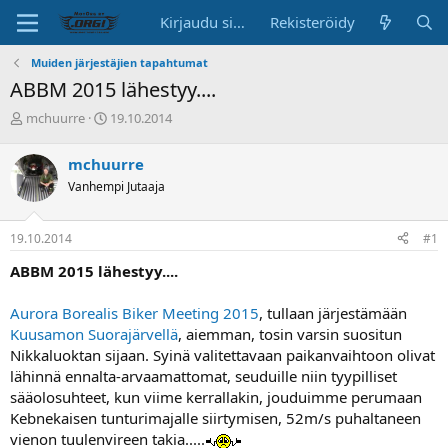
Kirjaudu sisään
Rekisteröidy
Muiden järjestäjien tapahtumat
ABBM 2015 lähestyy....
K
A
mchuurre
19.10.2014
e
l
s
o
mchuurre
k
i
Vanhempi Jutaaja
u
t
s
u
t
s
19.10.2014
#1
e
p
l
ä
ABBM 2015 lähestyy....
u
i
n
v
Aurora Borealis Biker Meeting 2015
, tullaan järjestämään
a
ä
Kuusamon Suorajärvellä
, aiemman, tosin varsin suositun
l
o
Nikkaluoktan sijaan. Syinä valitettavaan paikanvaihtoon olivat
i
lähinnä ennalta-arvaamattomat, seuduille niin tyypilliset
t
sääolosuhteet, kun viime kerrallakin, jouduimme perumaan
t
Kebnekaisen tunturimajalle siirtymisen, 52m/s puhaltaneen
a
vienon tuulenvireen takia.....
j