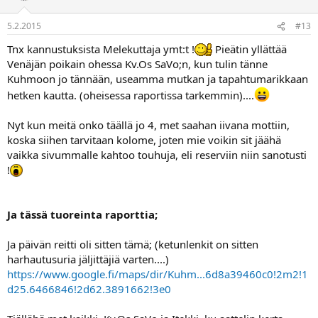
5.2.2015
#13
Tnx kannustuksista Melekuttaja ymt:t !
Pieätin yllättää
Venäjän poikain ohessa Kv.Os SaVo;n, kun tulin tänne
Kuhmoon jo tännään, useamma mutkan ja tapahtumarikkaan
hetken kautta. (oheisessa raportissa tarkemmin)....
Nyt kun meitä onko täällä jo 4, met saahan iivana mottiin,
koska siihen tarvitaan kolome, joten mie voikin sit jäähä
vaikka sivummalle kahtoo touhuja, eli reserviin niin sanotusti
!
Ja tässä tuoreinta raporttia;
Ja päivän reitti oli sitten tämä; (ketunlenkit on sitten
harhautusuria jäljittäjiä varten....)
https://www.google.fi/maps/dir/Kuhm...6d8a39460c0!2m2!1
d25.6466846!2d62.3891662!3e0