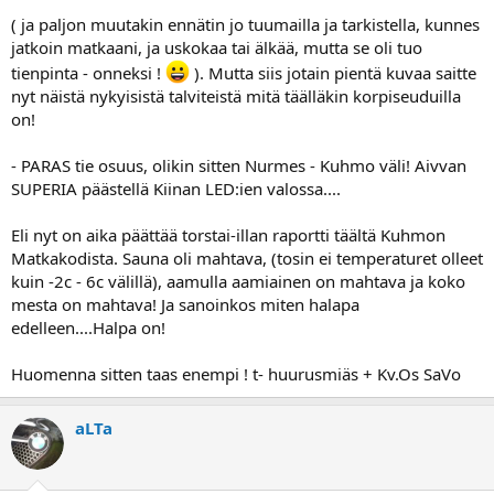
( ja paljon muutakin ennätin jo tuumailla ja tarkistella, kunnes
jatkoin matkaani, ja uskokaa tai älkää, mutta se oli tuo
tienpinta - onneksi !
). Mutta siis jotain pientä kuvaa saitte
nyt näistä nykyisistä talviteistä mitä täälläkin korpiseuduilla
on!
- PARAS tie osuus, olikin sitten Nurmes - Kuhmo väli! Aivvan
SUPERIA päästellä Kiinan LED:ien valossa....
Eli nyt on aika päättää torstai-illan raportti täältä Kuhmon
Matkakodista. Sauna oli mahtava, (tosin ei temperaturet olleet
kuin -2c - 6c välillä), aamulla aamiainen on mahtava ja koko
mesta on mahtava! Ja sanoinkos miten halapa
edelleen....Halpa on!
Huomenna sitten taas enempi ! t- huurusmiäs + Kv.Os SaVo
aLTa