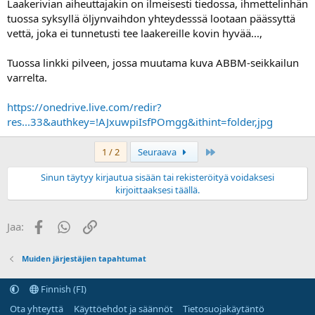
Laakerivian aiheuttajakin on ilmeisesti tiedossa, ihmettelinhän
tuossa syksyllä öljynvaihdon yhteydesssä lootaan päässyttä
vettä, joka ei tunnetusti tee laakereille kovin hyvää...,
Tuossa linkki pilveen, jossa muutama kuva ABBM-seikkailun
varrelta.
https://onedrive.live.com/redir?
res...33&authkey=!AJxuwpiIsfPOmgg&ithint=folder,jpg
Last
1 / 2
Seuraava
Sinun täytyy kirjautua sisään tai rekisteröityä voidaksesi
kirjoittaaksesi täällä.
Facebook
WhatsApp
Linkki
Jaa:
Muiden järjestäjien tapahtumat
Finnish (FI)
Ota yhteyttä
Käyttöehdot ja säännöt
Tietosuojakäytäntö