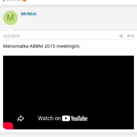
MrNixi
M
12.2.2015
#16
Menomatka ABBM 2015 meetingiin.