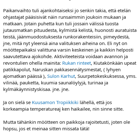
a
Paikanvaihto tuli ajankohtaiseksi jo senkin takia, että etelän
ohjastajat pääsisivät näin runsaimmin joukoin mukaan ja
matkaan. Jotain puhetta kun tuli jossain välissä tuosta
jutausmatkan pituudesta, kylmistä kelistä, huonosti auratuista
teistä, jäänmuodostuksesta runkorakenteisiin, pimeydestä,
jne, mitä nyt yleensä aina valituksen aiheina on. Eli nyt on
mööttepaikaksi valittuna varsin keskeinen ja kaikkin helposti
saavutettava ajokohde. Aktiviteeteista voidaan avannon ja
revontulien ohella mainita:
Rukan rinteet
, Kiutakönkään upeat
patikkapolut, Naruskan pakkasennätysmestat, ( lyhyen
ajomatkan päässä ),
Sulon Karhut
, Suurpetokeskuksessa, yms.
vilinää, pauketta, kuumia saunalöylyjä, turinaa ja
kylmäkäynnistyskisaa. jne. jne.
Ja on sielä se
Kuusamon Tropiikkiki
lähellä, että jos
korkeampia temperatureaj ken haikailee, nin sinne sitte.
Mutta tähänkin möötteen on paikkoja rajoitetusti, joten ole
hopsu, jos et meinaa sitten missata tätä!