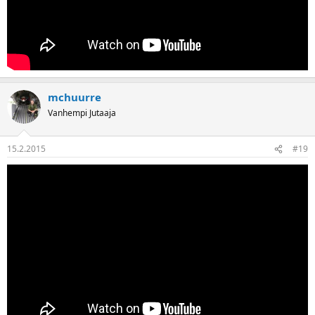
mchuurre
Vanhempi Jutaaja
15.2.2015
#19