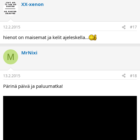
XX-xenon
12.2.2015
#17
hienot on maisemat ja kelit ajeleskella...
MrNixi
M
13.2.2015
#18
Pärinä päivä ja paluumatka!