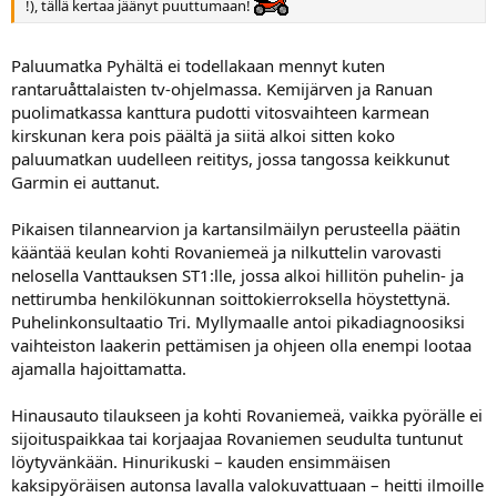
!), tällä kertaa jäänyt puuttumaan!
Paluumatka Pyhältä ei todellakaan mennyt kuten
rantaruåttalaisten tv-ohjelmassa. Kemijärven ja Ranuan
puolimatkassa kanttura pudotti vitosvaihteen karmean
kirskunan kera pois päältä ja siitä alkoi sitten koko
paluumatkan uudelleen reititys, jossa tangossa keikkunut
Garmin ei auttanut.
Pikaisen tilannearvion ja kartansilmäilyn perusteella päätin
kääntää keulan kohti Rovaniemeä ja nilkuttelin varovasti
nelosella Vanttauksen ST1:lle, jossa alkoi hillitön puhelin- ja
nettirumba henkilökunnan soittokierroksella höystettynä.
Puhelinkonsultaatio Tri. Myllymaalle antoi pikadiagnoosiksi
vaihteiston laakerin pettämisen ja ohjeen olla enempi lootaa
ajamalla hajoittamatta.
Hinausauto tilaukseen ja kohti Rovaniemeä, vaikka pyörälle ei
sijoituspaikkaa tai korjaajaa Rovaniemen seudulta tuntunut
löytyvänkään. Hinurikuski – kauden ensimmäisen
kaksipyöräisen autonsa lavalla valokuvattuaan – heitti ilmoille