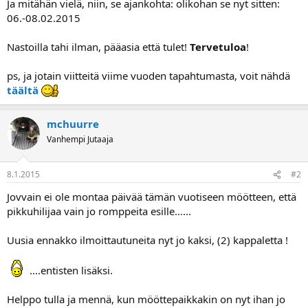
Ja mitähän vielä, niin, se ajankohta: olikohan se nyt sitten:
06.-08.02.2015
Nastoilla tahi ilman, pääasia että tulet!
Tervetuloa
!
ps, ja jotain viitteitä viime vuoden tapahtumasta, voit nähdä
täältä
mchuurre
Vanhempi Jutaaja
8.1.2015
#2
Jovvain ei ole montaa päivää tämän vuotiseen möötteen, että
pikkuhilijaa vain jo romppeita esille......
Uusia ennakko ilmoittautuneita nyt jo kaksi, (2) kappaletta !
....entisten lisäksi.
Helppo tulla ja mennä, kun mööttepaikkakin on nyt ihan jo