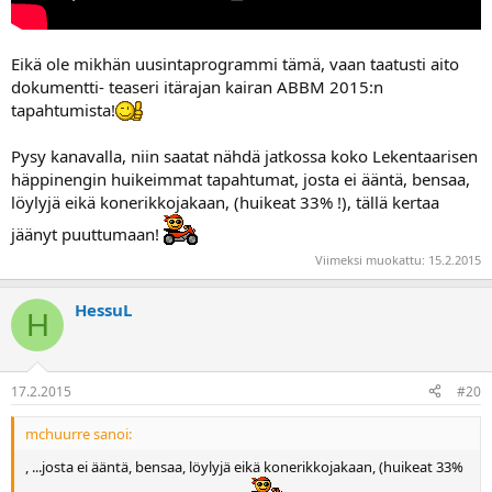
Eikä ole mikhän uusintaprogrammi tämä, vaan taatusti aito
dokumentti- teaseri itärajan kairan ABBM 2015:n
tapahtumista!
Pysy kanavalla, niin saatat nähdä jatkossa koko Lekentaarisen
häppinengin huikeimmat tapahtumat, josta ei ääntä, bensaa,
löylyjä eikä konerikkojakaan, (huikeat 33% !), tällä kertaa
jäänyt puuttumaan!
Viimeksi muokattu:
15.2.2015
HessuL
H
17.2.2015
#20
mchuurre sanoi:
, ...josta ei ääntä, bensaa, löylyjä eikä konerikkojakaan, (huikeat 33%