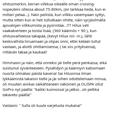
ohitusmerkin, kerran vilkkua oikealle oman cruising-
nopeuteni ollessa about 75-80km, (en tarkkaa tiedä, kun ei
mittari pelaa...). Näin peilistä, kun vilkku vasempaan syttyi,
mutta sitten kun ei heti tullutkaan ohitte, näin syrjäsilmällä
ajovalojen vilkkumista ja pyörintää...!?? Hilux veti
vaakakierteen ja toista lisää, (360 käännös + 90 ), kun
ohitusvaiheessa takapää, (kevyt Hilux niii -in.), lähti
keskivallista liiruamaan ja olipas onni, ettei ketään tullut
vastaan, ja aloitti ohittamisensa, ( tai siis yrityksensä),
riittävän takaa ja kaukaa!!
Himmasin ja näin, että onneksi jäi tielle perä penkassa, eikä
suistunut syvänteeseen. Pysähdyin ja käännyin katsomaan
nuorta silmälasi päistä kaveria! Sai Hiluxinsa ilman
lykkäämistä takaisin tielle ja jäi siihen odottelemaan minua,
oli muuten aiiiikas säikähtäneen näköinen ja OLISPA ollut
GoPro nyt päällä: "kaikki kunnossa! ja jatkoi...oli pelkkä
takaveto päällä!"
Vastasin: " Sulla oli kuule varjelusta mukana!"