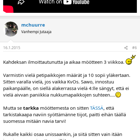
mchuurre
Vanhempi Jutaaja
16.1.2015
#6
Kahdeksan ilmoittautunutta ja aikaa möötteen 3 viikkoa.
Varmistin vielä petipaikkojen määrät ja 10 sopii yläkertaan.
Sitten varalla vielä, jos vaikka KvOs. Sawo, innostuu
paikanpäälle, on siellä alakerrassa vielä 4:lle sängyt, että ei
vielä aivvan paniikkia nukkumapaikkojen suhteen....
Mutta se
tarkka
mööttemesta on sitten
TÄSSÄ
, että
tarkistakaapa naviin syöttämänne tiijot, paitti eihän täällä
suomessa mitään navia tarvi!
Rukalle kaikki osaa unissaankin, ja siitä sitten vain itään