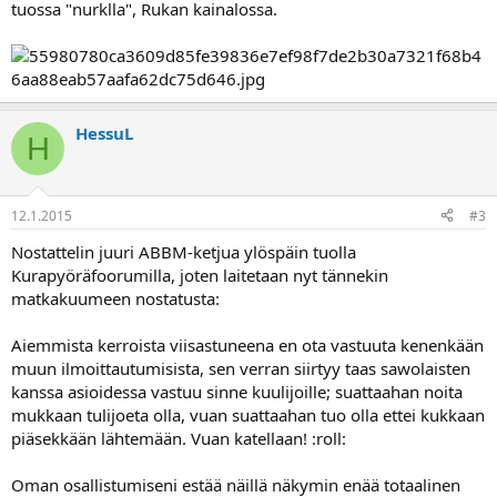
tuossa "nurklla", Rukan kainalossa.
HessuL
H
12.1.2015
#3
Nostattelin juuri ABBM-ketjua ylöspäin tuolla
Kurapyöräfoorumilla, joten laitetaan nyt tännekin
matkakuumeen nostatusta:
Aiemmista kerroista viisastuneena en ota vastuuta kenenkään
muun ilmoittautumisista, sen verran siirtyy taas sawolaisten
kanssa asioidessa vastuu sinne kuulijoille; suattaahan noita
mukkaan tulijoeta olla, vuan suattaahan tuo olla ettei kukkaan
piäsekkään lähtemään. Vuan katellaan! :roll:
Oman osallistumiseni estää näillä näkymin enää totaalinen