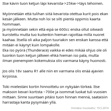
Itse kävin tuon ketjun läpi kevarista->25kw->täys tehoinen.
Myönnetään että tulihan siitä kevarista otettua kurit pois ekan
kesän jälkeen. Mutta noh loi se silti pientä oppimis kaarta
hommaan.
Ja myönnetään sekin että eipä se 600cc enska ollut oikeasti
kuristettu mutta tuo kuitenkin hieman rajoittaa millä nuoret
kaahaa. Itsellä oli aika paljon tuuriakin sen enskan kanssa että
mitään ei käynyt kuin lompakolle.
Eka iso pyörä (Thunderace) vaikka ei edes mikää ohjus ole oli
tuonkin tuon ketjun jälkeen ehkä hieman iso pala, mutta
ilman pienempien kokemuksia olis varmana käyny huonosti.
Jos olis 18v saanu R1 alle niin en varmana olis enää ajavien
kirjoissa.
Toki mielestäni kortin hinnoittelu on nykyään törkeä. Itse
maksoin kevari kortista ~700e ja isommat luokat tuli vuosien
mittaan. Sinne suuntaan pitäisi tuon hinnan mennä, saataisiin
harrastaja kanta pysymään yllä.
Viimeksi muokattu:
19.5.2014