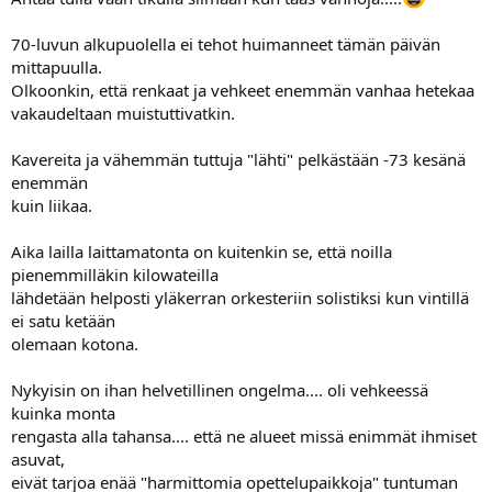
70-luvun alkupuolella ei tehot huimanneet tämän päivän
mittapuulla.
Olkoonkin, että renkaat ja vehkeet enemmän vanhaa hetekaa
vakaudeltaan muistuttivatkin.
Kavereita ja vähemmän tuttuja "lähti" pelkästään -73 kesänä
enemmän
kuin liikaa.
Aika lailla laittamatonta on kuitenkin se, että noilla
pienemmilläkin kilowateilla
lähdetään helposti yläkerran orkesteriin solistiksi kun vintillä
ei satu ketään
olemaan kotona.
Nykyisin on ihan helvetillinen ongelma.... oli vehkeessä
kuinka monta
rengasta alla tahansa.... että ne alueet missä enimmät ihmiset
asuvat,
eivät tarjoa enää "harmittomia opettelupaikkoja" tuntuman