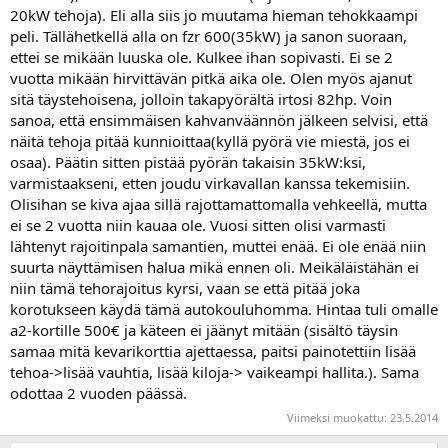
20kW tehoja). Eli alla siis jo muutama hieman tehokkaampi
peli. Tällähetkellä alla on fzr 600(35kW) ja sanon suoraan,
ettei se mikään luuska ole. Kulkee ihan sopivasti. Ei se 2
vuotta mikään hirvittävän pitkä aika ole. Olen myös ajanut
sitä täystehoisena, jolloin takapyörältä irtosi 82hp. Voin
sanoa, että ensimmäisen kahvanväännön jälkeen selvisi, että
näitä tehoja pitää kunnioittaa(kyllä pyörä vie miestä, jos ei
osaa). Päätin sitten pistää pyörän takaisin 35kW:ksi,
varmistaakseni, etten joudu virkavallan kanssa tekemisiin.
Olisihan se kiva ajaa sillä rajottamattomalla vehkeellä, mutta
ei se 2 vuotta niin kauaa ole. Vuosi sitten olisi varmasti
lähtenyt rajoitinpala samantien, muttei enää. Ei ole enää niin
suurta näyttämisen halua mikä ennen oli. Meikäläistähän ei
niin tämä tehorajoitus kyrsi, vaan se että pitää joka
korotukseen käydä tämä autokouluhomma. Hintaa tuli omalle
a2-kortille 500€ ja käteen ei jäänyt mitään (sisältö täysin
samaa mitä kevarikorttia ajettaessa, paitsi painotettiin lisää
tehoa->lisää vauhtia, lisää kiloja-> vaikeampi hallita.). Sama
odottaa 2 vuoden päässä.
Viimeksi muokattu:
23.5.2014