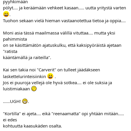
pyyhkimään
pölyt.... ja keräämään vehkeet kasaan..... uutta yritystä varten
.
Tuohon sekaan vielä hieman vastaanotettua tietoa ja oppia....
Moni asia tässä maailmassa välillä vituttaa.... mutta yksi
pahimmista
on se käsittämätön ajatuskulku, että kaksipyöräistä ajetaan
"ratista
kääntämällä ja raiteilla".
Kai sen takia noi "Carverit" on tulleet jäädäkseen
laskettelurinteisiinkin
.
Jos ei puuroja vellejä ole hyvä sotkea.... ei ole suksia ja
luistimiakaan
......UGH!
.
"Kortilla" ei ajeta.... eikä "reenaamatta" opi yhtään mitään.....
ei edes
kohtuutta kaasukäden osalta.