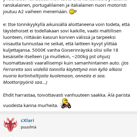
ranskalainen, portugalilainen ja italialainen nuori motoristi
joutuu A2 vaiheen menemään.
e: Itse tonnikyykyllä aikuisiällä aloittaneena voin todeta, että
täystehoiset ei todellakaan sovi kaikille, vaatii maltillisen
luonteen, riittävän kasvun korvien välissä ja tarpeeksi
viisautta tunnustaa ne seikat, että laitteen kyvyt ylittää
kuljettajansa. 5000€ vanha Gixserinräyskä olisi sille 18
kesäiselle itselleen (ja muillekin, ~200kg pst ohjus)
huomattavasti vaarallisempi kuin samanhintainen auto.
(Jos
Ferrareita sais viidellä tonnilla käytettynä niin kyllä alkaisi
nuoria kortinhaltijoita kuolemaan, onnesta ei saa.
Moottoripyöriä saa...)
Ehdit harrastaa, toivottavasti vanhuuteen saakka. Älä parista
vuodesta kanna murheita.
cXlari
puusilmä