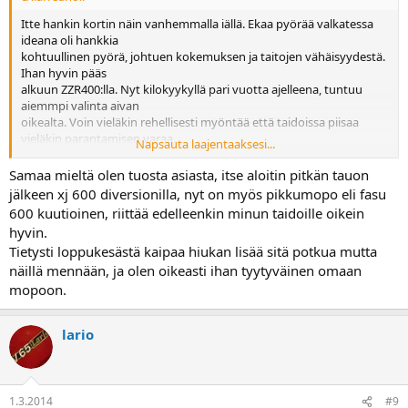
Itte hankin kortin näin vanhemmalla iällä. Ekaa pyörää valkatessa
ideana oli hankkia
kohtuullinen pyörä, johtuen kokemuksen ja taitojen vähäisyydestä.
Ihan hyvin pääs
alkuun ZZR400:lla. Nyt kilokyykyllä pari vuotta ajelleena, tuntuu
aiemmpi valinta aivan
oikealta. Voin vieläkin rehellisesti myöntää että taidoissa piisaa
vieläkin parantamisen varaa.
Napsauta laajentaaksesi...
Omasta mielestäni ei ole järkeä aloittaa tätä harrastusta sillä
tehokkaimmalla ja suorituskykyisimmällä
Samaa mieltä olen tuosta asiasta, itse aloitin pitkän tauon
pyörällä, oli sitten nuori tai vanhempi alottelija. Juu, en allekirjoita.
jälkeen xj 600 diversionilla, nyt on myös pikkumopo eli fasu
600 kuutioinen, riittää edelleenkin minun taidoille oikein
hyvin.
Tietysti loppukesästä kaipaa hiukan lisää sitä potkua mutta
näillä mennään, ja olen oikeasti ihan tyytyväinen omaan
mopoon.
lario
1.3.2014
#9