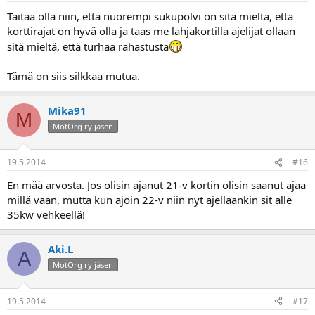
Taitaa olla niin, että nuorempi sukupolvi on sitä mieltä, että
korttirajat on hyvä olla ja taas me lahjakortilla ajelijat ollaan
sitä mieltä, että turhaa rahastusta
Tämä on siis silkkaa mutua.
Mika91
M
MotOrg ry jäsen
19.5.2014
#16
En mää arvosta. Jos olisin ajanut 21-v kortin olisin saanut ajaa
millä vaan, mutta kun ajoin 22-v niin nyt ajellaankin sit alle
35kw vehkeellä!
Aki.L
A
MotOrg ry jäsen
19.5.2014
#17