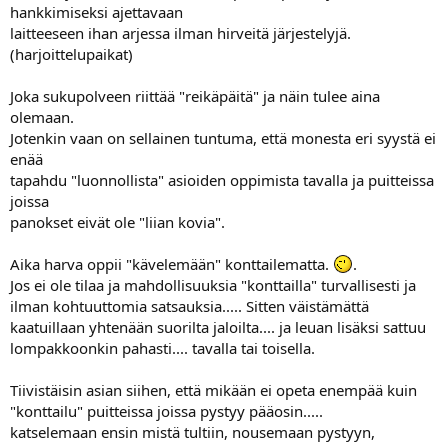
hankkimiseksi ajettavaan
laitteeseen ihan arjessa ilman hirveitä järjestelyjä.
(harjoittelupaikat)
Joka sukupolveen riittää "reikäpäitä" ja näin tulee aina
olemaan.
Jotenkin vaan on sellainen tuntuma, että monesta eri syystä ei
enää
tapahdu "luonnollista" asioiden oppimista tavalla ja puitteissa
joissa
panokset eivät ole "liian kovia".
Aika harva oppii "kävelemään" konttailematta.
.
Jos ei ole tilaa ja mahdollisuuksia "konttailla" turvallisesti ja
ilman kohtuuttomia satsauksia..... Sitten väistämättä
kaatuillaan yhtenään suorilta jaloilta.... ja leuan lisäksi sattuu
lompakkoonkin pahasti.... tavalla tai toisella.
Tiivistäisin asian siihen, että mikään ei opeta enempää kuin
"konttailu" puitteissa joissa pystyy pääosin.....
katselemaan ensin mistä tultiin, nousemaan pystyyn,