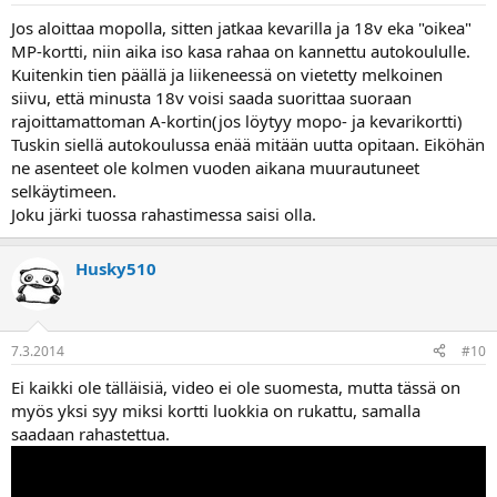
Jos aloittaa mopolla, sitten jatkaa kevarilla ja 18v eka "oikea"
MP-kortti, niin aika iso kasa rahaa on kannettu autokoululle.
Kuitenkin tien päällä ja liikeneessä on vietetty melkoinen
siivu, että minusta 18v voisi saada suorittaa suoraan
rajoittamattoman A-kortin(jos löytyy mopo- ja kevarikortti)
Tuskin siellä autokoulussa enää mitään uutta opitaan. Eiköhän
ne asenteet ole kolmen vuoden aikana muurautuneet
selkäytimeen.
Joku järki tuossa rahastimessa saisi olla.
Husky510
7.3.2014
#10
Ei kaikki ole tälläisiä, video ei ole suomesta, mutta tässä on
myös yksi syy miksi kortti luokkia on rukattu, samalla
saadaan rahastettua.