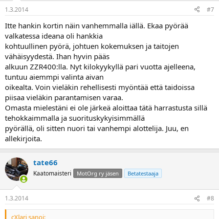
1.3.2014
#7
Itte hankin kortin näin vanhemmalla iällä. Ekaa pyörää
valkatessa ideana oli hankkia
kohtuullinen pyörä, johtuen kokemuksen ja taitojen
vähäisyydestä. Ihan hyvin pääs
alkuun ZZR400:lla. Nyt kilokyykyllä pari vuotta ajelleena,
tuntuu aiemmpi valinta aivan
oikealta. Voin vieläkin rehellisesti myöntää että taidoissa
piisaa vieläkin parantamisen varaa.
Omasta mielestäni ei ole järkeä aloittaa tätä harrastusta sillä
tehokkaimmalla ja suorituskykyisimmällä
pyörällä, oli sitten nuori tai vanhempi alottelija. Juu, en
allekirjoita.
tate66
Kaatomaisteri
MotOrg ry jäsen
Betatestaaja
1.3.2014
#8
cXlari sanoi: