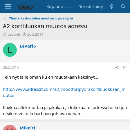
Kirjaudu sisään
Rekisteröidy
Yleistä keskustelua moottoripyöräilystä
A2 korttiluokan muutos adressi
K
A
Levari6
26.2.2014
e
l
s
o
Levari6
L
k
i
u
t
s
u
t
s
26.2.2014
#1
e
p
l
ä
Tein nyt tälle oman ku en muutakaan keksinyt...
u
i
n
v
http://www.adressit.com/a2_moottoripyorakorttiluokkaan_m
a
ä
uutos
l
o
Käykää allekirjoittaa ja jakakaa ; ) lukekaa toi adressi toi ketjun
i
t
otsikko voi olla harhaan johtava vähän.
t
a
Mika91
j