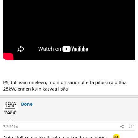
PS, tuli vain mieleen, moni on sanonut että pitäisi rajoittaa
25kW, ennen kuin kasvaa lisää
Bone
7.3.2014
#11
Antaa tulla vaan tikulla silmään kun taas vanhoja.....