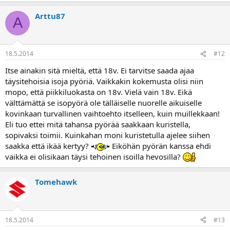
Arttu87
A
18.5.2014
#12
Itse ainakin sitä mieltä, että 18v. Ei tarvitse saada ajaa
täysitehoisia isoja pyöriä. Vaikkakin kokemusta olisi niin
mopo, että piikkiluokasta on 18v. Vielä vain 18v. Eikä
välttämättä se isopyörä ole tälläiselle nuorelle aikuiselle
kovinkaan turvallinen vaihtoehto itselleen, kuin muillekkaan!
Eli tuo ettei mitä tahansa pyörää saakkaan kuristella,
sopivaksi toimii. Kuinkahan moni kuristetulla ajelee siihen
saakka että ikää kertyy?
Eiköhän pyörän kanssa ehdi
vaikka ei olisikaan täysi tehoinen isoilla hevosilla?
Tomehawk
18.5.2014
#13