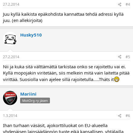
27.2.2014
#4
Juu kyllä kaikista epäkohdista kannattaa tehdä adressi kyllä
juu. (en allekirjoita)
Husky510
27.2.2014
#5
Nii ja kuka sitä välttämättä tarkistaa onko se rajoitettu vai ei.
Kyllä mopojakin viritetään, siis melkein mitä vain laitetta pitää
virittää. Suosiolla vain ajelee sillä rajoitetulla.....Thäts it
Mariini
MotOrg ry jäsen
1.3.2014
#6
Ihan turhaan väsäsit, ajokorttiluokat on EU-alueella
yhdenäisen lainsäädännön tuote eikä kansallisen, yhtälailla