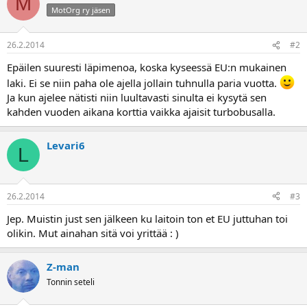
M
a
MotOrg ry jäsen
26.2.2014
#2
Epäilen suuresti läpimenoa, koska kyseessä EU:n mukainen
laki. Ei se niin paha ole ajella jollain tuhnulla paria vuotta.
Ja kun ajelee nätisti niin luultavasti sinulta ei kysytä sen
kahden vuoden aikana korttia vaikka ajaisit turbobusalla.
Levari6
L
26.2.2014
#3
Jep. Muistin just sen jälkeen ku laitoin ton et EU juttuhan toi
olikin. Mut ainahan sitä voi yrittää : )
Z-man
Tonnin seteli