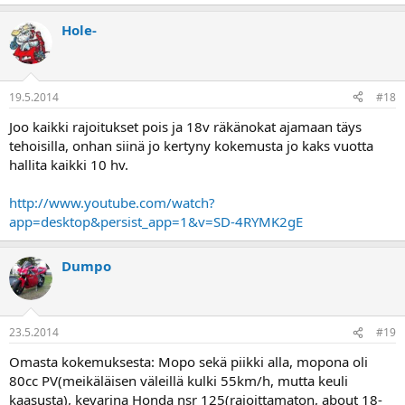
Hole-
19.5.2014
#18
Joo kaikki rajoitukset pois ja 18v räkänokat ajamaan täys
tehoisilla, onhan siinä jo kertyny kokemusta jo kaks vuotta
hallita kaikki 10 hv.
http://www.youtube.com/watch?
app=desktop&persist_app=1&v=SD-4RYMK2gE
Dumpo
23.5.2014
#19
Omasta kokemuksesta: Mopo sekä piikki alla, mopona oli
80cc PV(meikäläisen väleillä kulki 55km/h, mutta keuli
kaasusta), kevarina Honda nsr 125(rajoittamaton, about 18-