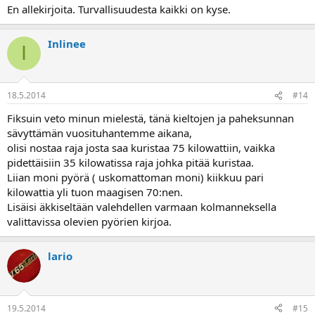
En allekirjoita. Turvallisuudesta kaikki on kyse.
Inlinee
I
18.5.2014
#14
Fiksuin veto minun mielestä, tänä kieltojen ja paheksunnan
sävyttämän vuosituhantemme aikana,
olisi nostaa raja josta saa kuristaa 75 kilowattiin, vaikka
pidettäisiin 35 kilowatissa raja johka pitää kuristaa.
Liian moni pyörä ( uskomattoman moni) kiikkuu pari
kilowattia yli tuon maagisen 70:nen.
Lisäisi äkkiseltään valehdellen varmaan kolmanneksella
valittavissa olevien pyörien kirjoa.
lario
19.5.2014
#15