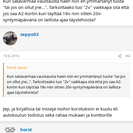
Kun satavarmaa vaustausta haen niin en ymmärtänyt tuota
"tai jos on ollut jne...". Tarkoittaako tuo "2v" vaikkapa sitä että
jos saa A2-kortin kun täyttää 18v niin sitten 20v-
syntymäpäivänä on laillista ajaa täystehoista?
seppo02
19.6.2016
#4
horst sanoi:
Kun satavarmaa vaustausta haen niin en ymmärtänyt tuota "tai jos
on ollut jne...". Tarkoittaako tuo "2v" vaikkapa sitä että jos saa A2-
kortin kun täyttää 18v niin sitten 20v-syntymäpäivänä on laillista
ajaa täystehoista?
Jep, ja kirjallisia tai inssejä noihin korotuksiin ei kuulu eli
autokoulun todistus sekä rahaa mukaan ja konttorille
horst