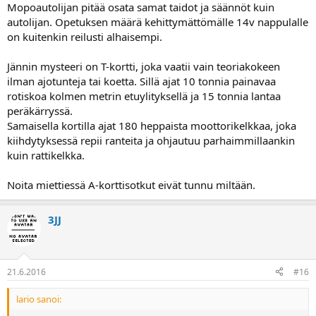
Mopoautolijan pitää osata samat taidot ja säännöt kuin
autolijan. Opetuksen määrä kehittymättömälle 14v nappulalle
on kuitenkin reilusti alhaisempi.
Jännin mysteeri on T-kortti, joka vaatii vain teoriakokeen
ilman ajotunteja tai koetta. Sillä ajat 10 tonnia painavaa
rotiskoa kolmen metrin etuylityksellä ja 15 tonnia lantaa
peräkärryssä.
Samaisella kortilla ajat 180 heppaista moottorikelkkaa, joka
kiihdytyksessä repii ranteita ja ohjautuu parhaimmillaankin
kuin rattikelkka.
Noita miettiessä A-korttisotkut eivät tunnu miltään.
3JJ
21.6.2016
#16
lario sanoi: