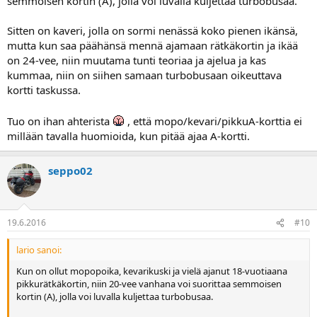
semmoisen kortin (A), jolla voi luvalla kuljettaa turbobusaa.
Sitten on kaveri, jolla on sormi nenässä koko pienen ikänsä,
mutta kun saa päähänsä mennä ajamaan rätkäkortin ja ikää
on 24-vee, niin muutama tunti teoriaa ja ajelua ja kas
kummaa, niin on siihen samaan turbobusaan oikeuttava
kortti taskussa.
Tuo on ihan ahterista
, että mopo/kevari/pikkuA-korttia ei
millään tavalla huomioida, kun pitää ajaa A-kortti.
seppo02
19.6.2016
#10
lario sanoi:
Kun on ollut mopopoika, kevarikuski ja vielä ajanut 18-vuotiaana
pikkurätkäkortin, niin 20-vee vanhana voi suorittaa semmoisen
kortin (A), jolla voi luvalla kuljettaa turbobusaa.