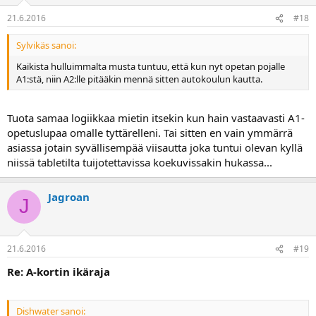
21.6.2016
#18
Sylvikäs sanoi:
Kaikista hulluimmalta musta tuntuu, että kun nyt opetan pojalle
A1:stä, niin A2:lle pitääkin mennä sitten autokoulun kautta.
Tuota samaa logiikkaa mietin itsekin kun hain vastaavasti A1-
opetuslupaa omalle tyttärelleni. Tai sitten en vain ymmärrä
asiassa jotain syvällisempää viisautta joka tuntui olevan kyllä
niissä tabletilta tuijotettavissa koekuvissakin hukassa...
Jagroan
J
21.6.2016
#19
Re: A-kortin ikäraja
Dishwater sanoi: