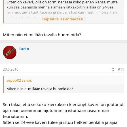
Sitten on kaveri, jolla on sormi nenässä koko pienen ikänsä, mutta
kun saa päähänsä mennä ajamaan rätkäkortin ja ikää on 24-vee,
niin muutama tunti teoriaa ja ajelua ja kas kummaa, niin on siihen
samaan turbobusaan oikeuttava kortti taskussa.
Napsauta laajentaaksesi...
Tuo on ihan ahterista
, että mopo/kevari/pikkuA-korttia ei
millään tavalla huomioida, kun pitää ajaa A-kortti.
Miten niin ei millään tavalla huomioida?
lario
20.6.2016
#11
seppo02 sanoi:
Miten niin ei millään tavalla huomioida?
Sen takia, että se koko kierroksen kiertänyt kaveri on joutunut
ajamaan useamman ajotunnin ja istumaan useamman
teoriatunnin.
Sitten se 24-vee kaveri tulee ja istuu hetken penkillä ja ajaa