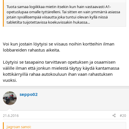
Tuota samaa logiikkaa mietin itsekin kun hain vastaavasti A1-
opetuslupaa omalle tyttärelleni. Tai sitten en vain ymmärrä asiassa
jotain syvällisempää viisautta joka tuntui olevan kyllä niissä
tabletilta tuijotettavissa koekuvissakin hukassa...
Voi kun jostain löytyisi se viisaus noihin kortteihin ilman
lobbareiden rahastus aikeita.
Löytyisi se tasapaino tarvittavan opetuksen ja osaamisen
välille ilman että jonkun mielestä täytyy käydä kantamassa
kottikärryillä rahaa autokouluun ihan vaan rahastuksen
vuoksi.
seppo02
21.6.2016
#20
Jagroan sanoi: