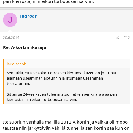
pari kierrosta, niin eikun turbobusan sarviin.
Jagroan
J
20.6.2016
#12
Re: A-kortin ikäraja
lario sanoi:
Sen takia, että se koko kierroksen kiertänyt kaveri on joutunut
ajamaan useamman ajotunnin ja istumaan useamman
teoriatunnin.
Sitten se 24-vee kaveri tulee ja istuu hetken penkillä ja ajaa pari
kierrosta, niin eikun turbobusan sarviin.
Ite suoritin vanhalla mallilla 2012 A kortin ja vaikka oli mopo
taustaa niin järkyttävän vähillä tunneilla sen kortin saa kun on