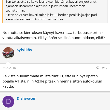
Sen takia, että se koko kierroksen kiertänyt kaveri on joutunut
ajamaan useamman ajotunnin ja istumaan useamman
teoriatunnin.
Sitten se 24-vee kaveri tulee ja istuu hetken penkillä ja ajaa pari
kierrosta, niin eikun turbobusan sarviin.
No mutta se kierroksen käynyt kaveri saa turbobusakortin 4
vuotta aikaisemmin. Eli kyllähän se siinä huomioidaan, eikö?
Sylvikäs
21.6.2016
#17
Kaikista hulluimmalta musta tuntuu, että kun nyt opetan
pojalle A1:stä, niin A2:lle pitääkin mennä sitten autokoulun
kautta.
Dishwater
D