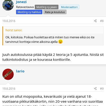
Jonezi
Ratavastaava
MotOrg ry jäsen
Moderaattori
MotOrg ry hallitus
Rata ja koulutus
19.6.2016
#8
horst sanoi:
Ok, kiitoksia. Poikaa huolettaa että miten tuo menee eikä oo ite
tarvinnut kortteja viime aikoina ajella
Juuh autokoulussa pitää käydä 2 teoria ja 5 ajotuntia. Niistä sit
tutkintotodistus ja se kourassa konttorille.
lario
19.6.2016
#9
Kun on ollut mopopoika, kevarikuski ja vielä ajanut 18-
vuotiaana pikkurätkäkortin, niin 20-vee vanhana voi suorittaa