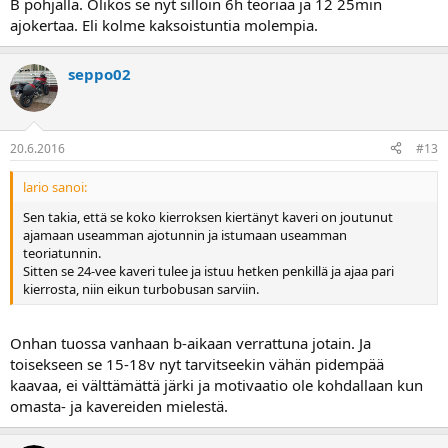
B pohjalla. Olikos se nyt silloin 6h teoriaa ja 12 25min
ajokertaa. Eli kolme kaksoistuntia molempia.
seppo02
20.6.2016
#13
lario sanoi:
Sen takia, että se koko kierroksen kiertänyt kaveri on joutunut
ajamaan useamman ajotunnin ja istumaan useamman
teoriatunnin.
Sitten se 24-vee kaveri tulee ja istuu hetken penkillä ja ajaa pari
kierrosta, niin eikun turbobusan sarviin.
Onhan tuossa vanhaan b-aikaan verrattuna jotain. Ja
toisekseen se 15-18v nyt tarvitseekin vähän pidempää
kaavaa, ei välttämättä järki ja motivaatio ole kohdallaan kun
omasta- ja kavereiden mielestä.