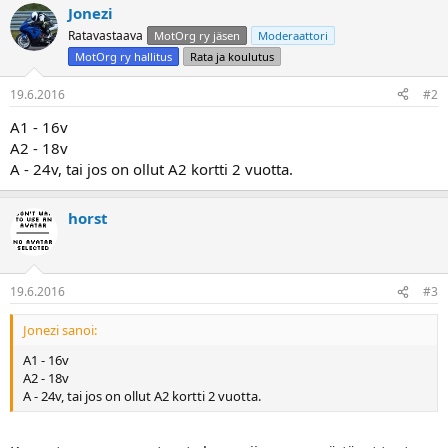
a
Jonezi
Ratavastaava
MotOrg ry jäsen
Moderaattori
MotOrg ry hallitus
Rata ja koulutus
19.6.2016
#2
A1 - 16v
A2 - 18v
A - 24v, tai jos on ollut A2 kortti 2 vuotta.
horst
19.6.2016
#3
Jonezi sanoi:
A1 - 16v
A2 - 18v
A - 24v, tai jos on ollut A2 kortti 2 vuotta.