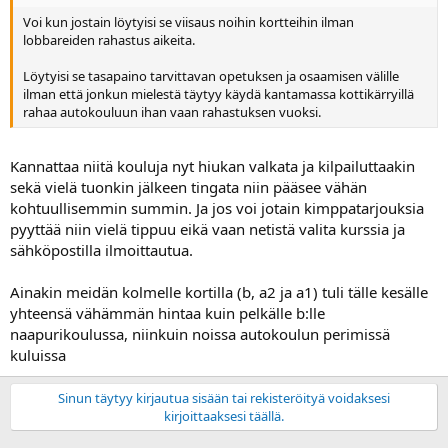
Voi kun jostain löytyisi se viisaus noihin kortteihin ilman
lobbareiden rahastus aikeita.
Löytyisi se tasapaino tarvittavan opetuksen ja osaamisen välille
ilman että jonkun mielestä täytyy käydä kantamassa kottikärryillä
rahaa autokouluun ihan vaan rahastuksen vuoksi.
Kannattaa niitä kouluja nyt hiukan valkata ja kilpailuttaakin
sekä vielä tuonkin jälkeen tingata niin pääsee vähän
kohtuullisemmin summin. Ja jos voi jotain kimppatarjouksia
pyyttää niin vielä tippuu eikä vaan netistä valita kurssia ja
sähköpostilla ilmoittautua.
Ainakin meidän kolmelle kortilla (b, a2 ja a1) tuli tälle kesälle
yhteensä vähämmän hintaa kuin pelkälle b:lle
naapurikoulussa, niinkuin noissa autokoulun perimissä
kuluissa
Sinun täytyy kirjautua sisään tai rekisteröityä voidaksesi
kirjoittaaksesi täällä.