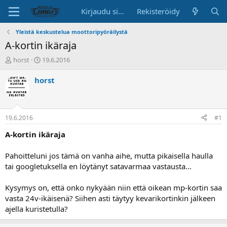
Kirjaudu sisään
Rekisteröidy
Yleistä keskustelua moottoripyöräilystä
A-kortin ikäraja
K
A
horst
19.6.2016
e
l
s
o
horst
k
i
u
t
s
u
t
s
19.6.2016
#1
e
p
l
ä
A-kortin ikäraja
u
i
n
v
Pahoitteluni jos tämä on vanha aihe, mutta pikaisella haulla
a
ä
tai googletuksella en löytänyt satavarmaa vastausta...
l
o
Kysymys on, että onko nykyään niin että oikean mp-kortin saa
i
t
vasta 24v-ikäisenä? Siihen asti täytyy kevarikortinkin jälkeen
t
ajella kuristetulla?
a
j