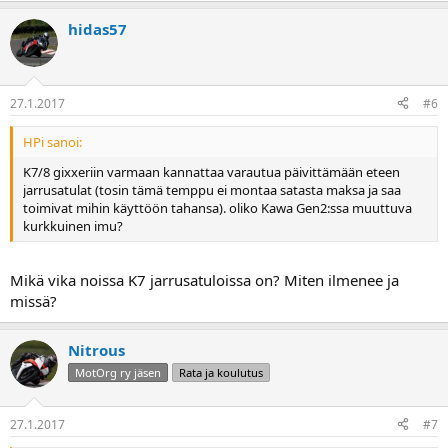
hidas57
27.1.2017
#6
HPi sanoi:
K7/8 gixxeriin varmaan kannattaa varautua päivittämään eteen
jarrusatulat (tosin tämä temppu ei montaa satasta maksa ja saa
toimivat mihin käyttöön tahansa). oliko Kawa Gen2:ssa muuttuva
kurkkuinen imu?
Mikä vika noissa K7 jarrusatuloissa on? Miten ilmenee ja
missä?
Nitrous
MotOrg ry jäsen
Rata ja koulutus
27.1.2017
#7