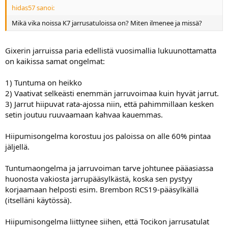
hidas57 sanoi:
Mikä vika noissa K7 jarrusatuloissa on? Miten ilmenee ja missä?
Gixerin jarruissa paria edellistä vuosimallia lukuunottamatta
on kaikissa samat ongelmat:
1) Tuntuma on heikko
2) Vaativat selkeästi enemmän jarruvoimaa kuin hyvät jarrut.
3) Jarrut hiipuvat rata-ajossa niin, että pahimmillaan kesken
setin joutuu ruuvaamaan kahvaa kauemmas.
Hiipumisongelma korostuu jos paloissa on alle 60% pintaa
jäljellä.
Tuntumaongelma ja jarruvoiman tarve johtunee pääasiassa
huonosta vakiosta jarrupääsylkästä, koska sen pystyy
korjaamaan helposti esim. Brembon RCS19-pääsylkällä
(itselläni käytössä).
Hiipumisongelma liittynee siihen, että Tocikon jarrusatulat