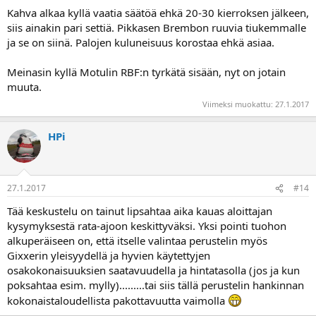
Kahva alkaa kyllä vaatia säätöä ehkä 20-30 kierroksen jälkeen,
siis ainakin pari settiä. Pikkasen Brembon ruuvia tiukemmalle
ja se on siinä. Palojen kuluneisuus korostaa ehkä asiaa.
Meinasin kyllä Motulin RBF:n tyrkätä sisään, nyt on jotain
muuta.
Viimeksi muokattu:
27.1.2017
HPi
27.1.2017
#14
Tää keskustelu on tainut lipsahtaa aika kauas aloittajan
kysymyksestä rata-ajoon keskittyväksi. Yksi pointi tuohon
alkuperäiseen on, että itselle valintaa perustelin myös
Gixxerin yleisyydellä ja hyvien käytettyjen
osakokonaisuuksien saatavuudella ja hintatasolla (jos ja kun
poksahtaa esim. mylly).........tai siis tällä perustelin hankinnan
kokonaistaloudellista pakottavuutta vaimolla