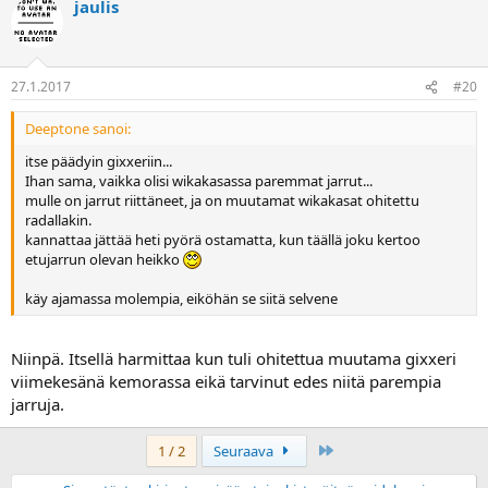
jaulis
27.1.2017
#20
Deeptone sanoi:
itse päädyin gixxeriin...
Ihan sama, vaikka olisi wikakasassa paremmat jarrut...
mulle on jarrut riittäneet, ja on muutamat wikakasat ohitettu
radallakin.
kannattaa jättää heti pyörä ostamatta, kun täällä joku kertoo
etujarrun olevan heikko
käy ajamassa molempia, eiköhän se siitä selvene
Niinpä. Itsellä harmittaa kun tuli ohitettua muutama gixxeri
viimekesänä kemorassa eikä tarvinut edes niitä parempia
jarruja.
Last
1 / 2
Seuraava