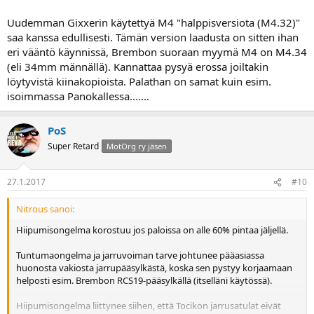
Uudemman Gixxerin käytettyä M4 "halppisversiota (M4.32)"
saa kanssa edullisesti. Tämän version laadusta on sitten ihan
eri vääntö käynnissä, Brembon suoraan myymä M4 on M4.34
(eli 34mm männällä). Kannattaa pysyä erossa joiltakin
löytyvistä kiinakopioista. Palathan on samat kuin esim.
isoimmassa Panokallessa.......
PoS
Super Retard
MotOrg ry jäsen
27.1.2017
#10
Nitrous sanoi:
Hiipumisongelma korostuu jos paloissa on alle 60% pintaa jäljellä.
Tuntumaongelma ja jarruvoiman tarve johtunee pääasiassa
huonosta vakiosta jarrupääsylkästä, koska sen pystyy korjaamaan
helposti esim. Brembon RCS19-pääsylkällä (itselläni käytössä).
Hiipumisongelma liittynee siihen, että Tocikon jarrusatulat eivät