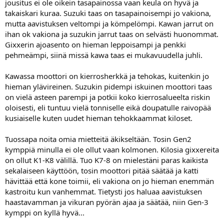
jousitus ei ole oikein tasapainossa vaan keula on hyvä ja
takaiskari kuraa. Suzuki taas on tasapainoisempi jo vakiona,
mutta aavistuksen veltompi ja kömpelömpi. Kawan jarrut on
ihan ok vakiona ja suzukin jarrut taas on selvästi huonommat.
Gixxerin ajoasento on hieman leppoisampi ja penkki
pehmeämpi, siinä missä kawa taas ei mukavuudella juhli.
Kawassa moottori on kierrosherkkä ja tehokas, kuitenkin jo
hieman ylävireinen. Suzukin pidempi iskuinen moottori taas
on vielä asteen parempi ja potkii koko kierrosalueelta riskin
oloisesti, eli tuntuu vielä tonniselle eikä doupatulle raivopää
kusiaiselle kuten uudet hieman tehokkaammat kiloset.
Tuossapa noita omia mietteitä äkikseltään. Tosin Gen2
kymppiä minulla ei ole ollut vaan kolmonen. Kilosia gixxereita
on ollut K1-K8 välillä. Tuo K7-8 on mielestäni paras kaikista
sekalaiseen käyttöön, tosin moottori pitää säätää ja katti
hävittää että kone toimii, eli vakiona on jo hieman enemmän
kastroitu kun vanhemmat. Tietysti jos haluaa aavistuksen
haastavamman ja vikuran pyörän ajaa ja säätää, niin Gen-3
kymppi on kyllä hyvä...