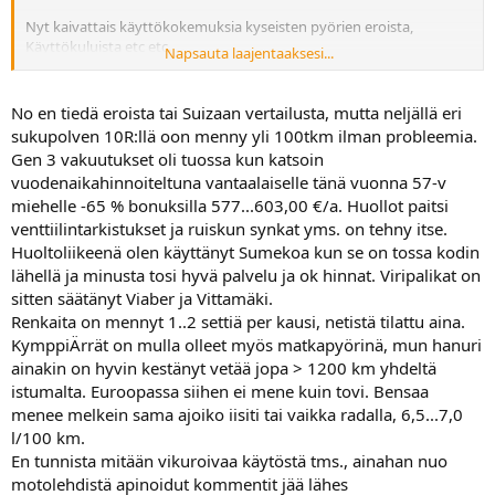
Nyt kaivattais käyttökokemuksia kyseisten pyörien eroista,
Käyttökuluista etc etc.
Napsauta laajentaaksesi...
Oliks tarpeeksi epäselvästi kirjailtu.
No en tiedä eroista tai Suizaan vertailusta, mutta neljällä eri
sukupolven 10R:llä oon menny yli 100tkm ilman probleemia.
Gen 3 vakuutukset oli tuossa kun katsoin
vuodenaikahinnoiteltuna vantaalaiselle tänä vuonna 57-v
miehelle -65 % bonuksilla 577...603,00 €/a. Huollot paitsi
venttiilintarkistukset ja ruiskun synkat yms. on tehny itse.
Huoltoliikeenä olen käyttänyt Sumekoa kun se on tossa kodin
lähellä ja minusta tosi hyvä palvelu ja ok hinnat. Viripalikat on
sitten säätänyt Viaber ja Vittamäki.
Renkaita on mennyt 1..2 settiä per kausi, netistä tilattu aina.
KymppiÄrrät on mulla olleet myös matkapyörinä, mun hanuri
ainakin on hyvin kestänyt vetää jopa > 1200 km yhdeltä
istumalta. Euroopassa siihen ei mene kuin tovi. Bensaa
menee melkein sama ajoiko iisiti tai vaikka radalla, 6,5...7,0
l/100 km.
En tunnista mitään vikuroivaa käytöstä tms., ainahan nuo
motolehdistä apinoidut kommentit jää lähes