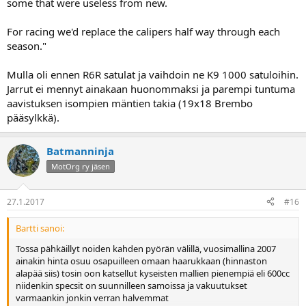
some that were useless from new.
For racing we'd replace the calipers half way through each
season."
Mulla oli ennen R6R satulat ja vaihdoin ne K9 1000 satuloihin.
Jarrut ei mennyt ainakaan huonommaksi ja parempi tuntuma
aavistuksen isompien mäntien takia (19x18 Brembo
pääsylkkä).
Batmanninja
MotOrg ry jäsen
27.1.2017
#16
Bartti sanoi:
Tossa pähkäillyt noiden kahden pyörän välillä, vuosimallina 2007
ainakin hinta osuu osapuilleen omaan haarukkaan (hinnaston
alapää siis) tosin oon katsellut kyseisten mallien pienempiä eli 600cc
niidenkin specsit on suunnilleen samoissa ja vakuutukset
varmaankin jonkin verran halvemmat