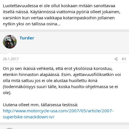
Luotettavuudessa ei ole ollut koskaan mitään sanottavaa
itsellä näissä. Käytännössä viattomia pyöriä olleet jokainen,
varsinkin kun vertaa vaikkapa kotarinpaskoihin jollainen
nytkin yksi on tallissa osina...
Turder
26.1.2017
#3
On jo sen ikäisiä vehkeitä, että erot yksilöissä korostuu,
etenkin hinnaston alapäässä. Esim. ajettavuusfiiliksetkin voi
olla mitä sattuu jos ei ole alustaa huollettu ikinä
(todennäköisyys suuri tälle, koska huolto-ohjelmassa se ei
ole).
Uutena olleet mm. tällaisessa testissä:
http://www.motorcycle-usa.com/2007/05/article/2007-
superbike-smackdown-iv/