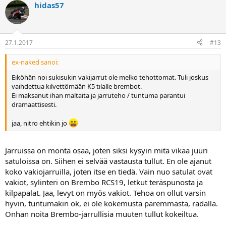
hidas57
27.1.2017
#13
ex-naked sanoi:
Eiköhän noi sukisukin vakijarrut ole melko tehottomat. Tuli joskus
vaihdettua kilvettömään K5 tilalle brembot.
Ei maksanut ihan maltaita ja jarruteho / tuntuma parantui
dramaattisesti.
jaa, nitro ehtikin jo
Jarruissa on monta osaa, joten siksi kysyin mitä vikaa juuri
satuloissa on. Siihen ei selvää vastausta tullut. En ole ajanut
koko vakiojarruilla, joten itse en tiedä. Vain nuo satulat ovat
vakiot, sylinteri on Brembo RCS19, letkut teräspunosta ja
kilpapalat. Jaa, levyt on myös vakiot. Tehoa on ollut varsin
hyvin, tuntumakin ok, ei ole kokemusta paremmasta, radalla.
Onhan noita Brembo-jarrullisia muuten tullut kokeiltua.