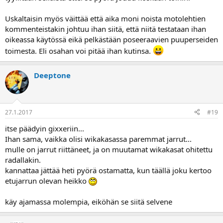
Uskaltaisin myös väittää että aika moni noista motolehtien
kommenteistakin johtuu ihan siitä, että niitä testataan ihan
oikeassa käytössä eikä pelkästään poseeraavien puuperseiden
toimesta. Eli osahan voi pitää ihan kutinsa.
Deeptone
27.1.2017
#19
itse päädyin gixxeriin...
Ihan sama, vaikka olisi wikakasassa paremmat jarrut...
mulle on jarrut riittäneet, ja on muutamat wikakasat ohitettu
radallakin.
kannattaa jättää heti pyörä ostamatta, kun täällä joku kertoo
etujarrun olevan heikko
käy ajamassa molempia, eiköhän se siitä selvene