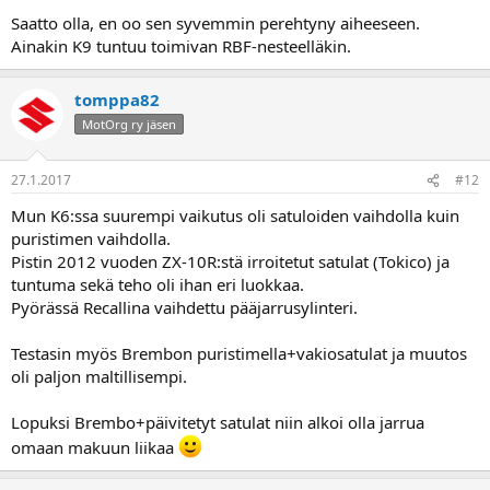
Saatto olla, en oo sen syvemmin perehtyny aiheeseen.
Ainakin K9 tuntuu toimivan RBF-nesteelläkin.
tomppa82
MotOrg ry jäsen
27.1.2017
#12
Mun K6:ssa suurempi vaikutus oli satuloiden vaihdolla kuin
puristimen vaihdolla.
Pistin 2012 vuoden ZX-10R:stä irroitetut satulat (Tokico) ja
tuntuma sekä teho oli ihan eri luokkaa.
Pyörässä Recallina vaihdettu pääjarrusylinteri.
Testasin myös Brembon puristimella+vakiosatulat ja muutos
oli paljon maltillisempi.
Lopuksi Brembo+päivitetyt satulat niin alkoi olla jarrua
omaan makuun liikaa