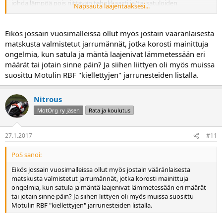
johda lämpöä pois riittävän tehokkaasti ja/tai satuloiden
Napsauta laajentaaksesi...
jäähdytyksen suunnittelussa ei olla onnistuttu, joten ajoviima ei
jäähdytä niitä riittävästi.
Eikös jossain vuosimalleissa ollut myös jostain vääränlaisesta
matskusta valmistetut jarrumännät, jotka korosti mainittuja
ongelmia, kun satula ja mäntä laajenivat lämmetessään eri
määrät tai jotain sinne päin? Ja siihen liittyen oli myös muissa
suosittu Motulin RBF "kiellettyjen" jarrunesteiden listalla.
Nitrous
MotOrg ry jäsen
Rata ja koulutus
27.1.2017
#11
PoS sanoi:
Eikös jossain vuosimalleissa ollut myös jostain vääränlaisesta
matskusta valmistetut jarrumännät, jotka korosti mainittuja
ongelmia, kun satula ja mäntä laajenivat lämmetessään eri määrät
tai jotain sinne päin? Ja siihen liittyen oli myös muissa suosittu
Motulin RBF "kiellettyjen" jarrunesteiden listalla.