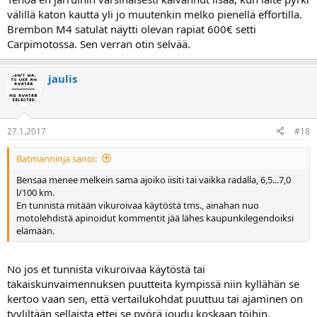
ei mennyt ainakaan huonommaksi ja parempi tuntuma aavistuksen
välillä katon kautta yli jo muutenkin melko pienellä effortilla.
isompien mäntien takia (19x18 Brembo pääsylkkä).
Brembon M4 satulat näytti olevan rapiat 600€ setti
Carpimotossa. Sen verran otin selvää.
jaulis
27.1.2017
#18
Batmanninja sanoi:
Bensaa menee melkein sama ajoiko iisiti tai vaikka radalla, 6,5...7,0
l/100 km.
En tunnista mitään vikuroivaa käytöstä tms., ainahan nuo
motolehdistä apinoidut kommentit jää lähes kaupunkilegendoiksi
elämään.
No jos et tunnista vikuroivaa käytöstä tai
takaiskunvaimennuksen puutteita kympissä niin kyllähän se
kertoo vaan sen, että vertailukohdat puuttuu tai ajaminen on
tyyliltään sellaista ettei se pyörä joudu koskaan töihin.