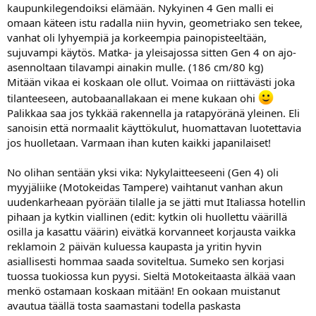
kaupunkilegendoiksi elämään. Nykyinen 4 Gen malli ei
omaan käteen istu radalla niin hyvin, geometriako sen tekee,
vanhat oli lyhyempiä ja korkeempia painopisteeltään,
sujuvampi käytös. Matka- ja yleisajossa sitten Gen 4 on ajo-
asennoltaan tilavampi ainakin mulle. (186 cm/80 kg)
Mitään vikaa ei koskaan ole ollut. Voimaa on riittävästi joka
tilanteeseen, autobaanallakaan ei mene kukaan ohi
Palikkaa saa jos tykkää rakennella ja ratapyöränä yleinen. Eli
sanoisin että normaalit käyttökulut, huomattavan luotettavia
jos huolletaan. Varmaan ihan kuten kaikki japanilaiset!
No olihan sentään yksi vika: Nykylaitteeseeni (Gen 4) oli
myyjäliike (Motokeidas Tampere) vaihtanut vanhan akun
uudenkarheaan pyörään tilalle ja se jätti mut Italiassa hotellin
pihaan ja kytkin viallinen (edit: kytkin oli huollettu väärillä
osilla ja kasattu väärin) eivätkä korvanneet korjausta vaikka
reklamoin 2 päivän kuluessa kaupasta ja yritin hyvin
asiallisesti hommaa saada soviteltua. Sumeko sen korjasi
tuossa tuokiossa kun pyysi. Sieltä Motokeitaasta älkää vaan
menkö ostamaan koskaan mitään! En ookaan muistanut
avautua täällä tosta saamastani todella paskasta