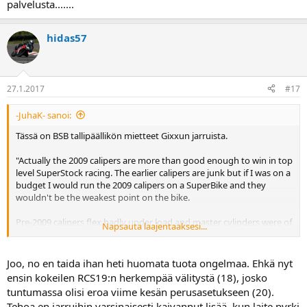
palvelusta.......
hidas57
27.1.2017
#17
-JuhaK- sanoi:
Tässä on BSB tallipäällikön mietteet Gixxun jarruista.
"Actually the 2009 calipers are more than good enough to win in top
level SuperStock racing. The earlier calipers are junk but if I was on a
budget I would run the 2009 calipers on a SuperBike and they
wouldn't be the weakest point on the bike.
Pre-2009 calipers flex badly under load and master cylinders were of
Napsauta laajentaaksesi...
variable quality. We had some awesome ones and some that were
useless from new.
Joo, no en taida ihan heti huomata tuota ongelmaa. Ehkä nyt
For racing we'd replace the calipers half way through each season."
ensin kokeilen RCS19:n herkempää välitystä (18), josko
tuntumassa olisi eroa viime kesän perusasetukseen (20).
Mulla oli ennen R6R satulat ja vaihdoin ne K9 1000 satuloihin. Jarrut
Tehoa en jarruihin varsinaisesti kaivannut lisää, kun laite pyrki