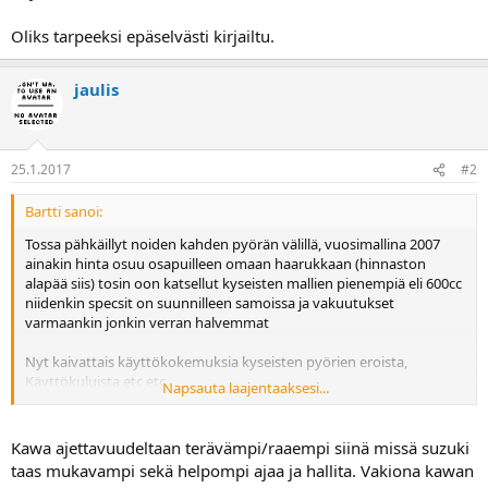
a
Oliks tarpeeksi epäselvästi kirjailtu.
jaulis
25.1.2017
#2
Bartti sanoi:
Tossa pähkäillyt noiden kahden pyörän välillä, vuosimallina 2007
ainakin hinta osuu osapuilleen omaan haarukkaan (hinnaston
alapää siis) tosin oon katsellut kyseisten mallien pienempiä eli 600cc
niidenkin specsit on suunnilleen samoissa ja vakuutukset
varmaankin jonkin verran halvemmat
Nyt kaivattais käyttökokemuksia kyseisten pyörien eroista,
Käyttökuluista etc etc.
Napsauta laajentaaksesi...
Oliks tarpeeksi epäselvästi kirjailtu.
Kawa ajettavuudeltaan terävämpi/raaempi siinä missä suzuki
taas mukavampi sekä helpompi ajaa ja hallita. Vakiona kawan