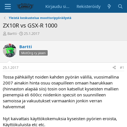
Kirjaudu sisään
Rekisteröidy
Yleistä keskustelua moottoripyöräilystä
ZX10R vs GSX-R 1000
K
A
Bartti
25.1.2017
e
l
s
o
Bartti
k
i
MotOrg ry jäsen
u
t
s
u
t
s
25.1.2017
#1
e
p
l
ä
Tossa pähkäillyt noiden kahden pyörän välillä, vuosimallina
u
i
2007 ainakin hinta osuu osapuilleen omaan haarukkaan
n
v
(hinnaston alapää siis) tosin oon katsellut kyseisten mallien
a
ä
pienempiä eli 600cc niidenkin specsit on suunnilleen
l
o
samoissa ja vakuutukset varmaankin jonkin verran
i
halvemmat
t
t
Nyt kaivattais käyttökokemuksia kyseisten pyörien eroista,
a
Käyttökuluista etc etc.
j