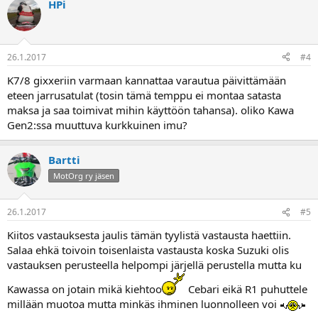
HPi
26.1.2017
#4
K7/8 gixxeriin varmaan kannattaa varautua päivittämään
eteen jarrusatulat (tosin tämä temppu ei montaa satasta
maksa ja saa toimivat mihin käyttöön tahansa). oliko Kawa
Gen2:ssa muuttuva kurkkuinen imu?
Bartti
MotOrg ry jäsen
26.1.2017
#5
Kiitos vastauksesta jaulis tämän tyylistä vastausta haettiin.
Salaa ehkä toivoin toisenlaista vastausta koska Suzuki olis
vastauksen perusteella helpompi järjellä perustella mutta ku
Kawassa on jotain mikä kiehtoo
Cebari eikä R1 puhuttele
millään muotoa mutta minkäs ihminen luonnolleen voi