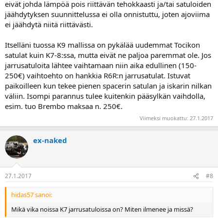
eivät johda lämpöä pois riittävän tehokkaasti ja/tai satuloiden
jäähdytyksen suunnittelussa ei olla onnistuttu, joten ajoviima
ei jäähdytä niitä riittävästi.
Itselläni tuossa K9 mallissa on pykälää uudemmat Tocikon
satulat kuin K7-8:ssa, mutta eivät ne paljoa paremmat ole. Jos
jarrusatuloita lähtee vaihtamaan niin aika edullinen (150-
250€) vaihtoehto on hankkia R6R:n jarrusatulat. Istuvat
paikoilleen kun tekee pienen spacerin satulan ja iskarin nilkan
väliin. Isompi parannus tulee kuitenkin pääsylkän vaihdolla,
esim. tuo Brembo maksaa n. 250€.
Viimeksi muokattu:
27.1.2017
ex-naked
27.1.2017
#8
hidas57 sanoi:
Mikä vika noissa K7 jarrusatuloissa on? Miten ilmenee ja missä?