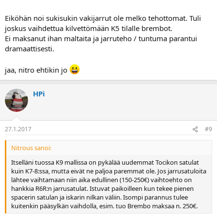
Eiköhän noi sukisukin vakijarrut ole melko tehottomat. Tuli
joskus vaihdettua kilvettömään K5 tilalle brembot.
Ei maksanut ihan maltaita ja jarruteho / tuntuma parantui
dramaattisesti.
jaa, nitro ehtikin jo
HPi
27.1.2017
#9
Nitrous sanoi:
Itselläni tuossa K9 mallissa on pykälää uudemmat Tocikon satulat
kuin K7-8:ssa, mutta eivät ne paljoa paremmat ole. Jos jarrusatuloita
lähtee vaihtamaan niin aika edullinen (150-250€) vaihtoehto on
hankkia R6R:n jarrusatulat. Istuvat paikoilleen kun tekee pienen
spacerin satulan ja iskarin nilkan väliin. Isompi parannus tulee
kuitenkin pääsylkän vaihdolla, esim. tuo Brembo maksaa n. 250€.