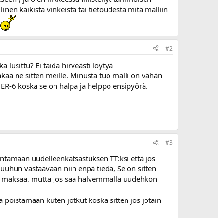
llinen kaikista vinkeistä tai tietoudesta mitä malliin
#2
a lusittu? Ei taida hirveästi löytyä
akaa ne sitten meille. Minusta tuo malli on vähän
yy ER-6 koska se on halpa ja helppo ensipyörä.
#3
stantamaan uudelleenkatsastuksen TT:ksi että jos
uuhun vastaavaan niin enpä tiedä, Se on sitten
tus maksaa, mutta jos saa halvemmalla uudehkon
 poistamaan kuten jotkut koska sitten jos jotain