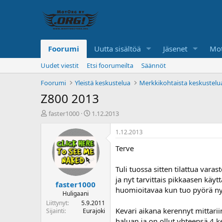
Foorumi
Uutta sisältöä
Jäsenet
Mot
Uudet viestit
Etsi foorumeilta
Säännöt
Foorumi
Yleistä keskustelua
Merkkikohtaista keskustelu
Z800 2013
K
A
faster1000
1.12.2013
e
l
s
o
1.12.2013
k
i
Terve
u
t
s
u
t
s
Tuli tuossa sitten tilattua var
e
p
ja nyt tarvittais pikkaasen käy
faster1000
l
ä
huomioitavaa kun tuo pyörä nyt 
u
i
Huligaani
n
v
Liittynyt
5.9.2011
Kevari aikana kerennyt mittarii
a
ä
Sijainti
Eurajoki
l
haluan ja on ollut yhteensä 4 k