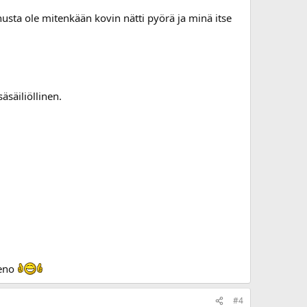
usta ole mitenkään kovin nätti pyörä ja minä itse
äsäiliöllinen.
ieno
#4