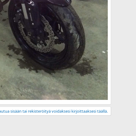
utua sisään tai rekisteröityä voidaksesi kirjoittaaksesi täällä.