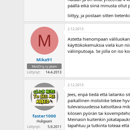
o
päällä eikä siinä minusta ollut p
i
t
liittyy, ja postaan sitten tiet
t
a
2.12.2013
j
M
a
Astetta hienompaan väliluokan 
käyttökokemuksia vielä kun niin
väliinputoaja. Se jolla on iso k
Mika91
MotOrg ry jäsen
Liittynyt
14.4.2013
2.12.2013
Jees, enpä tiedä että laitanko 
paikallinen motoliike tekee hy
tulevaisuudessa katsottava mik
kilosen pyörän tai kovempiteho
faster1000
Meinasin kuitenkin jokatapauks
Huligaani
tapahtuu ja tutkinta toteaa että 
Liittynyt
5.9.2011