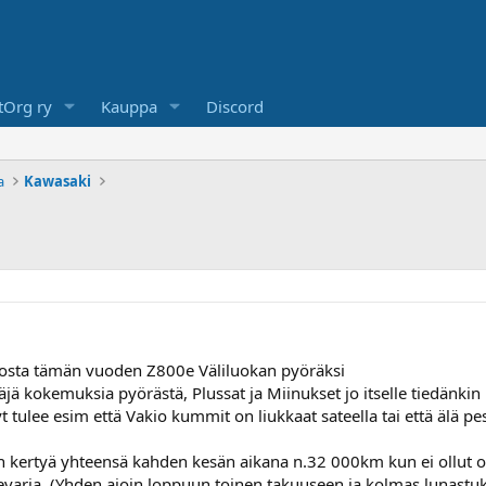
Org ry
Kauppa
Discord
a
Kawasaki
astosta tämän vuoden Z800e Väliluokan pyöräksi
ttäjä kokemuksia pyörästä, Plussat ja Miinukset jo itselle tiedänk
tulee esim että Vakio kummit on liukkaat sateella tai että älä pes
n kertyä yhteensä kahden kesän aikana n.32 000km kun ei ollut oike
evaria, (Yhden ajoin loppuun toinen takuuseen ja kolmas lunastukse