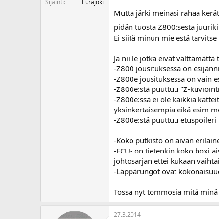
Sijainti
Eurajoki
Mutta järki meinasi rahaa kerä
pidän tuosta Z800:sesta juuriki
Ei siitä minun mielestä tarvits
Ja niille jotka eivät välttämätt
-Z800 jousituksessa on esijänni
-Z800e jousituksessa on vain es
-Z800e:stä puuttuu "Z-kuviointi
-Z800e:ssä ei ole kaikkia katt
yksinkertaisempia eikä esim met
-Z800e:stä puuttuu etuspoileri
-Koko putkisto on aivan erilain
-ECU- on tietenkin koko boxi aiv
johtosarjan ettei kukaan vaihtaisi
-Läppärungot ovat kokonaisuude
Tossa nyt tommosia mitä minä 
27.3.2014