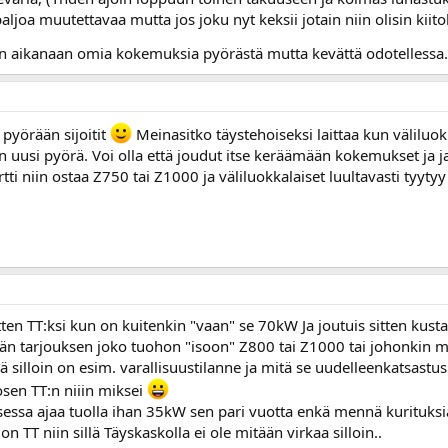
aljoa muutettavaa mutta jos joku nyt keksii jotain niin olisin kiito
enkin aikanaan omia kokemuksia pyörästä mutta kevättä odotellessa.
pyörään sijoitit
Meinasitko täystehoiseksi laittaa kun väliluokk
 uusi pyörä. Voi olla että joudut itse keräämään kokemukset ja j
ortti niin ostaa Z750 tai Z1000 ja väliluokkalaiset luultavasti tyyt
sitten TT:ksi kun on kuitenkin "vaan" se 70kW Ja joutuis sitten ku
vän tarjouksen joko tuohon "isoon" Z800 tai Z1000 tai johonkin m
ä silloin on esim. varallisuustilanne ja mitä se uudelleenkatsas
sen TT:n niiin miksei
essa ajaa tuolla ihan 35kW sen pari vuotta enkä mennä kurituksia
on TT niin sillä Täyskaskolla ei ole mitään virkaa silloin..