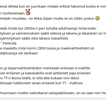
tessä lähteä kun en juurikaan mitään erkkiä halunnut koska ei min
n tuollaisenaan.
e mitään muuttaa.. no ehkä slipari mutta se on sitten joskus
ä tiedä mistä tuo Z800e:n pari tuhatta edullisempi hinta tulee:
tyksen ja vaimennuksen säätö edessä ja takana ja takaiskari on lis
ijännityksen säätö eikä takana lisäsäiliötä.
" Penkistä
eita maalattu mitä normi Z800:sessa ja maalivaihtoehdot on
allivärejä ole lainkaan
en ja sliparivaihtoehdotkin merkitään erikseen e-mallille
an erilainen ja kawasakilla ovat laittaneet jopa erilaisen
 TT:n Boxia tilalle, ei sillä että kukaan niin tekisi
ssaan kaikkineen aivan erilaiset kun TT - mallissa
huomasin muttei vaikuttanut ostopäätökseen, on se vaan niin h