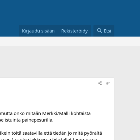
Kirjaudu sisään
Rekisteröidy
Etsi
#1
in mutta onko mitään Merkki/Malli kohtaista
e istuinta painepesurilla.
in töitä saatavilla että tiedän jo mitä pyörältä
en ) ja olen liikkeessä fiilistellyt tämmöisen