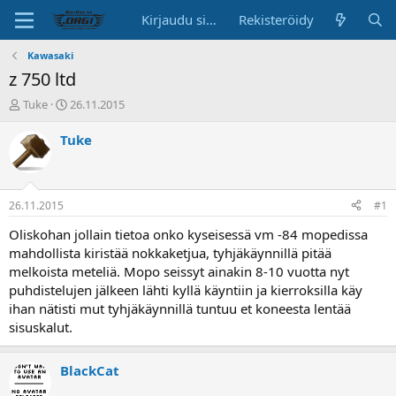
Kirjaudu sisään
Rekisteröidy
Kawasaki
z 750 ltd
K
A
Tuke
26.11.2015
e
l
s
o
Tuke
k
i
u
t
s
u
t
s
26.11.2015
#1
e
p
l
ä
Oliskohan jollain tietoa onko kyseisessä vm -84 mopedissa
u
i
mahdollista kiristää nokkaketjua, tyhjäkäynnillä pitää
n
v
melkoista meteliä. Mopo seissyt ainakin 8-10 vuotta nyt
a
ä
puhdistelujen jälkeen lähti kyllä käyntiin ja kierroksilla käy
l
ihan nätisti mut tyhjäkäynnillä tuntuu et koneesta lentää
o
sisuskalut.
i
t
t
BlackCat
a
j