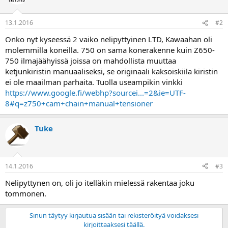
a
13.1.2016
#2
Onko nyt kyseessä 2 vaiko nelipyttyinen LTD, Kawaahan oli
molemmilla koneilla. 750 on sama konerakenne kuin Z650-
750 ilmajäähyissä joissa on mahdollista muuttaa
ketjunkiristin manuaaliseksi, se originaali kaksoiskiila kiristin
ei ole maailman parhaita. Tuolla useampikin vinkki
https://www.google.fi/webhp?sourcei...=2&ie=UTF-
8#q=z750+cam+chain+manual+tensioner
Tuke
14.1.2016
#3
Nelipyttynen on, oli jo itelläkin mielessä rakentaa joku
tommonen.
Sinun täytyy kirjautua sisään tai rekisteröityä voidaksesi
kirjoittaaksesi täällä.