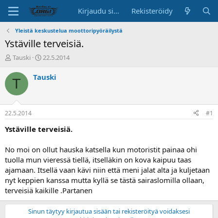
Kirjaudu sisään
Rekisteröidy
Yleistä keskustelua moottoripyöräilystä
Ystäville terveisiä.
K
A
Tauski
22.5.2014
e
l
s
o
Tauski
T
k
i
u
t
s
u
t
s
22.5.2014
#1
e
p
l
ä
Ystäville terveisiä.
u
i
n
v
No moi on ollut hauska katsella kun motoristit painaa ohi
a
ä
tuolla mun vieressä tiellä, itselläkin on kova kaipuu taas
l
ajamaan. Itsellä vaan kävi niin että meni jalat alta ja kuljetaan
o
nyt keppien kanssa mutta kyllä se tästä sairaslomilla ollaan,
i
t
terveisiä kaikille .Partanen
t
a
Sinun täytyy kirjautua sisään tai rekisteröityä voidaksesi
j