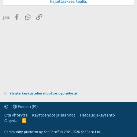
kirjoittaaksesi täällä.
a
Facebook
WhatsApp
Linkki
Jaa:
Yleistä keskustelua moottoripyöräilystä
Finnish (FI)
Ota yhteyttä
Käyttöehdot ja säännöt
Tietosuojakäytäntö
Ohjeita
R
S
S
®
Community platform by XenForo
© 2010-2026 XenForo Ltd.