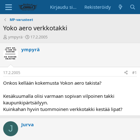
Kirjaudu sisään
Rekisteröidy
MP-varusteet
Yoko aero verkkotakki
K
A
ympyrä
17.2.2005
e
l
s
o
ympyrä
k
i
u
t
s
u
t
s
17.2.2005
#1
e
p
l
ä
Onkos kellään kokemusta Yokon aero takista?
u
i
n
v
Kesäkuumalla olisi varmaan sopivan vilpoinen takki
a
ä
kaupunkipärtsäilyyn.
l
Kuinkahan hyvin tuommoinen verkkotakki kestää lipat?
o
i
t
Jurva
J
t
a
j