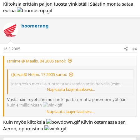
Kiitoksia erittäin paljon tuosta vinkistä!!! Säästin monta sataa
euroa
boomerang
16.3.2005
#4
(smirre @ Maalis. 04 2005 sanoi:
(Jurva @ Helmi. 17 2005 sanoi:
joten Yoko merkillä tuotteita voi saada varsin halvalla (esim.
Storm-Motor:lla on -40% Yokon kamoista.
Napsauta laajentaaksesi...
Vasta näin myöhään muistin kirjoittaa, mutta parempi myöhään
kuin ei milloinkaan
Napsauta laajentaaksesi...
Kiitoksia erittäin paljon tuosta vinkistä!!! Säästin monta sataa euroa
Kuin myös kiitoksia
Kävin ostamassa sen
Aeron, optimistina