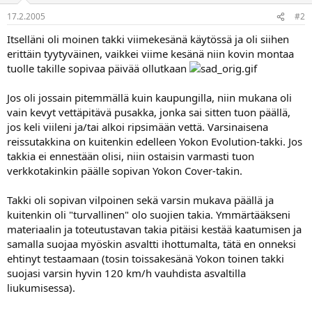
a
17.2.2005
#2
Itselläni oli moinen takki viimekesänä käytössä ja oli siihen
erittäin tyytyväinen, vaikkei viime kesänä niin kovin montaa
tuolle takille sopivaa päivää ollutkaan
Jos oli jossain pitemmällä kuin kaupungilla, niin mukana oli
vain kevyt vettäpitävä pusakka, jonka sai sitten tuon päällä,
jos keli viileni ja/tai alkoi ripsimään vettä. Varsinaisena
reissutakkina on kuitenkin edelleen Yokon Evolution-takki. Jos
takkia ei ennestään olisi, niin ostaisin varmasti tuon
verkkotakinkin päälle sopivan Yokon Cover-takin.
Takki oli sopivan vilpoinen sekä varsin mukava päällä ja
kuitenkin oli "turvallinen" olo suojien takia. Ymmärtääkseni
materiaalin ja toteutustavan takia pitäisi kestää kaatumisen ja
samalla suojaa myöskin asvaltti ihottumalta, tätä en onneksi
ehtinyt testaamaan (tosin toissakesänä Yokon toinen takki
suojasi varsin hyvin 120 km/h vauhdista asvaltilla
liukumisessa).