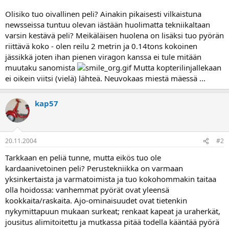
a
Olisiko tuo oivallinen peli? Ainakin pikaisesti vilkaistuna
newsseissa tuntuu olevan iästään huolimatta tekniikaltaan
varsin kestävä peli? Meikäläisen huolena on lisäksi tuo pyörän
riittävä koko - olen reilu 2 metrin ja 0.14tons kokoinen
jässikkä joten ihan pienen viragon kanssa ei tule mitään
muutaku sanomista
Mutta kopterilinjallekaan
ei oikein viitsi (vielä) lähteä. Neuvokaas miestä mäessä ...
kap57
20.11.2004
#2
Tarkkaan en peliä tunne, mutta eikös tuo ole
kardaanivetoinen peli? Perustekniikka on varmaan
yksinkertaista ja varmatoimista ja tuo kokohommakin taitaa
olla hoidossa: vanhemmat pyörät ovat yleensä
kookkaita/raskaita. Ajo-ominaisuudet ovat tietenkin
nykymittapuun mukaan surkeat; renkaat kapeat ja uraherkät,
jousitus alimitoitettu ja mutkassa pitää todella kääntää pyörä