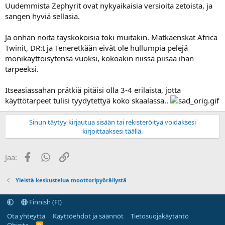
Uudemmista Zephyrit ovat nykyaikaisia versioita zetoista, ja
sangen hyviä sellasia.
Ja onhan noita täyskokoisia toki muitakin. Matkaenskat Africa
Twinit, DR:t ja Teneretkään eivät ole hullumpia pelejä
monikäyttöisytensä vuoksi, kokoakin niissä piisaa ihan
tarpeeksi.
Itseasiassahan prätkiä pitäisi olla 3-4 erilaista, jotta
käyttötarpeet tulisi tyydytettyä koko skaalassa..
Sinun täytyy kirjautua sisään tai rekisteröityä voidaksesi
kirjoittaaksesi täällä.
Facebook
WhatsApp
Linkki
Jaa:
Yleistä keskustelua moottoripyöräilystä
Finnish (FI)
Ota yhteyttä
Käyttöehdot ja säännöt
Tietosuojakäytäntö
R