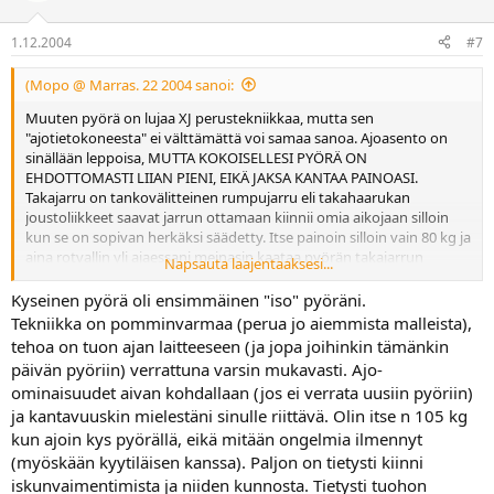
1.12.2004
#7
(Mopo @ Marras. 22 2004 sanoi:
Muuten pyörä on lujaa XJ perustekniikkaa, mutta sen
"ajotietokoneesta" ei välttämättä voi samaa sanoa. Ajoasento on
sinällään leppoisa, MUTTA KOKOISELLESI PYÖRÄ ON
EHDOTTOMASTI LIIAN PIENI, EIKÄ JAKSA KANTAA PAINOASI.
Takajarru on tankovälitteinen rumpujarru eli takahaarukan
joustoliikkeet saavat jarrun ottamaan kiinnii omia aikojaan silloin
kun se on sopivan herkäksi säädetty. Itse painoin silloin vain 80 kg ja
aina rotvallin yli ajaessani meinasin kaataa pyörän takajarrun
Napsauta laajentaaksesi...
napatessa yllättäen kiinni. Sinällään en sen ajo-ominaisuuksia voi
hirveänkauheana pitää. Suosittelisin ennen XJ 750 F tai 900 F mallia.
Kyseinen pyörä oli ensimmäinen "iso" pyöräni.
Tekniikka on pomminvarmaa (perua jo aiemmista malleista),
tehoa on tuon ajan laitteeseen (ja jopa joihinkin tämänkin
päivän pyöriin) verrattuna varsin mukavasti. Ajo-
ominaisuudet aivan kohdallaan (jos ei verrata uusiin pyöriin)
ja kantavuuskin mielestäni sinulle riittävä. Olin itse n 105 kg
kun ajoin kys pyörällä, eikä mitään ongelmia ilmennyt
(myöskään kyytiläisen kanssa). Paljon on tietysti kiinni
iskunvaimentimista ja niiden kunnosta. Tietysti tuohon