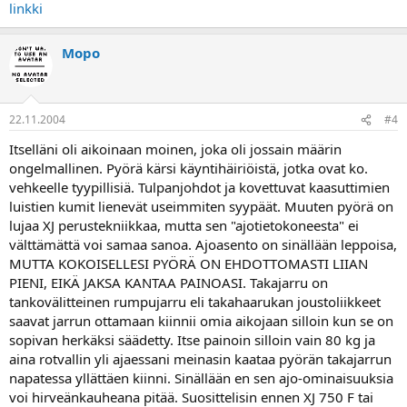
linkki
Mopo
22.11.2004
#4
Itselläni oli aikoinaan moinen, joka oli jossain määrin
ongelmallinen. Pyörä kärsi käyntihäiriöistä, jotka ovat ko.
vehkeelle tyypillisiä. Tulpanjohdot ja kovettuvat kaasuttimien
luistien kumit lienevät useimmiten syypäät. Muuten pyörä on
lujaa XJ perustekniikkaa, mutta sen "ajotietokoneesta" ei
välttämättä voi samaa sanoa. Ajoasento on sinällään leppoisa,
MUTTA KOKOISELLESI PYÖRÄ ON EHDOTTOMASTI LIIAN
PIENI, EIKÄ JAKSA KANTAA PAINOASI. Takajarru on
tankovälitteinen rumpujarru eli takahaarukan joustoliikkeet
saavat jarrun ottamaan kiinnii omia aikojaan silloin kun se on
sopivan herkäksi säädetty. Itse painoin silloin vain 80 kg ja
aina rotvallin yli ajaessani meinasin kaataa pyörän takajarrun
napatessa yllättäen kiinni. Sinällään en sen ajo-ominaisuuksia
voi hirveänkauheana pitää. Suosittelisin ennen XJ 750 F tai