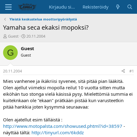
Kirjaudu sisään
Rekisteröidy
Yleistä keskustelua moottoripyöräilystä
Yamaha seca ekaksi mopoksi?
K
A
Guest
20.11.2004
e
l
s
o
Guest
G
k
i
Guest
u
t
s
u
t
s
20.11.2004
#1
e
p
l
ä
Mies vanhenee ja ikäkriisi syvenee, sitä pitää pian lääkitä.
u
i
Olen ajellut viimeksi mopolla reilut 10 vuotta sitten mutta
n
v
eiköhän tuo stonga vielä käsissä pysy. Mielettömiä summia ei
a
ä
kuiteknkaan ole "ekaan" prätkään pistää kun varusteetkin
l
pitää hankkia joten kysymmä seuraavaa:
o
i
t
Olen ajatellut esim tälläistä :
t
http://www.motopalsta.com/showused.phtml?id=38597
-
a
näyttää tältä:
http://tinyurl.com/6kddz
j