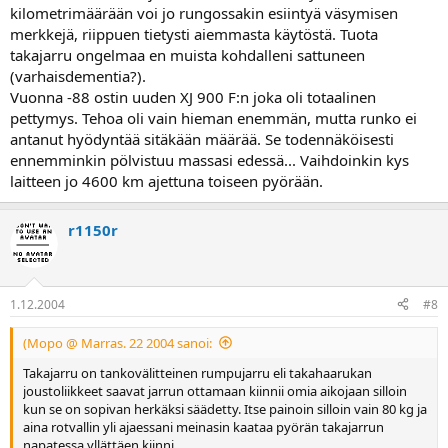
kilometrimäärään voi jo rungossakin esiintyä väsymisen
merkkejä, riippuen tietysti aiemmasta käytöstä. Tuota
takajarru ongelmaa en muista kohdalleni sattuneen
(varhaisdementia?).
Vuonna -88 ostin uuden XJ 900 F:n joka oli totaalinen
pettymys. Tehoa oli vain hieman enemmän, mutta runko ei
antanut hyödyntää sitäkään määrää. Se todennäköisesti
ennemminkin pölvistuu massasi edessä... Vaihdoinkin kys
laitteen jo 4600 km ajettuna toiseen pyörään.
r1150r
1.12.2004
#8
(Mopo @ Marras. 22 2004 sanoi:
Takajarru on tankovälitteinen rumpujarru eli takahaarukan
joustoliikkeet saavat jarrun ottamaan kiinnii omia aikojaan silloin
kun se on sopivan herkäksi säädetty. Itse painoin silloin vain 80 kg ja
aina rotvallin yli ajaessani meinasin kaataa pyörän takajarrun
napatessa yllättäen kiinni.