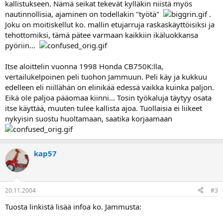
kallistukseen. Nämä seikat tekevät kylläkin niistä myös
nautinnollisia, ajaminen on todellakin "työtä"
.
Joku on moitiskellut ko. mallin etujarruja raskaskäyttöisiksi ja
tehottomiksi, tämä pätee varmaan kaikkiin ikäluokkansa
pyöriin...
Itse aloittelin vuonna 1998 Honda CB750K:lla,
vertailukelpoinen peli tuohon Jammuun. Peli käy ja kukkuu
edelleen eli niillähän on elinikää edessä vaikka kuinka paljon.
Eikä ole paljoa pääomaa kiinni... Tosin työkaluja täytyy osata
itse käyttää, muuten tulee kallista ajoa. Tuollaisia ei liikeet
nykyisin suostu huoltamaan, saatika korjaamaan
kap57
20.11.2004
#3
Tuosta linkistä lisää infoa ko. Jammusta: