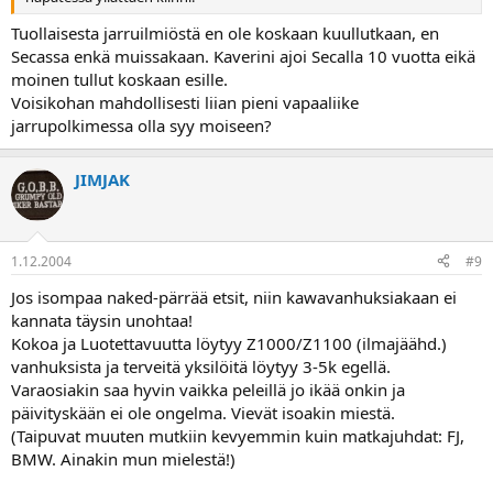
Tuollaisesta jarruilmiöstä en ole koskaan kuullutkaan, en
Secassa enkä muissakaan. Kaverini ajoi Secalla 10 vuotta eikä
moinen tullut koskaan esille.
Voisikohan mahdollisesti liian pieni vapaaliike
jarrupolkimessa olla syy moiseen?
JIMJAK
1.12.2004
#9
Jos isompaa naked-pärrää etsit, niin kawavanhuksiakaan ei
kannata täysin unohtaa!
Kokoa ja Luotettavuutta löytyy Z1000/Z1100 (ilmajäähd.)
vanhuksista ja terveitä yksilöitä löytyy 3-5k egellä.
Varaosiakin saa hyvin vaikka peleillä jo ikää onkin ja
päivityskään ei ole ongelma. Vievät isoakin miestä.
(Taipuvat muuten mutkiin kevyemmin kuin matkajuhdat: FJ,
BMW. Ainakin mun mielestä!)