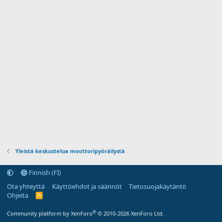
a
Yleistä keskustelua moottoripyöräilystä
Finnish (FI)
Ota yhteyttä
Käyttöehdot ja säännöt
Tietosuojakäytäntö
Ohjeita
R
S
S
®
Community platform by XenForo
© 2010-2026 XenForo Ltd.