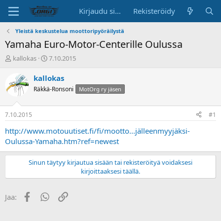
Kirjaudu sisään
Rekisteröidy
Yleistä keskustelua moottoripyöräilystä
Yamaha Euro-Motor-Centerille Oulussa
K
A
kallokas
7.10.2015
e
l
s
o
kallokas
k
i
Räkkä-Ronsoni
MotOrg ry jäsen
u
t
s
u
t
s
7.10.2015
#1
e
p
l
ä
http://www.motouutiset.fi/fi/mootto...jälleenmyyjäksi-
u
i
Oulussa-Yamaha.htm?ref=newest
n
v
a
ä
Sinun täytyy kirjautua sisään tai rekisteröityä voidaksesi
l
kirjoittaaksesi täällä.
o
i
t
Facebook
WhatsApp
Linkki
Jaa:
t
a
j