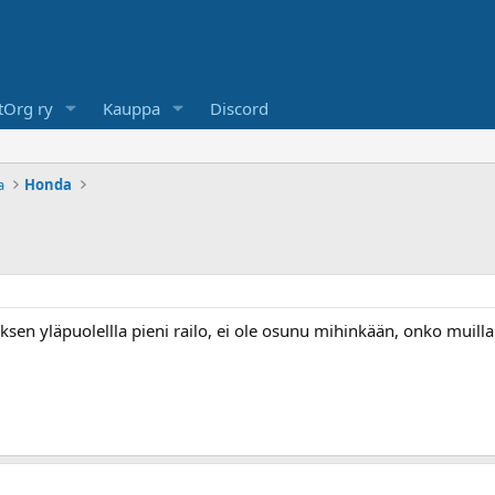
Org ry
Kauppa
Discord
a
Honda
oksen yläpuolellla pieni railo, ei ole osunu mihinkään, onko muill