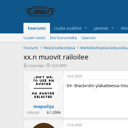
Foorumi
Uutta sisältöä
Jäsenet
Mot
Uudet viestit
Etsi foorumeilta
Säännöt
Foorumi
Yleistä keskustelua
Merkkikohtaista keskustelu
xx.n muovit railoilee
K
A
mopoilija
14.6.2005
e
l
s
o
14.6.2005
k
i
04- Blacbirdin yläkatteessa liit
u
t
s
u
t
s
e
p
mopoilija
l
ä
u
i
Liittynyt
6.1.2004
n
v
a
ä
15.6.2005
l