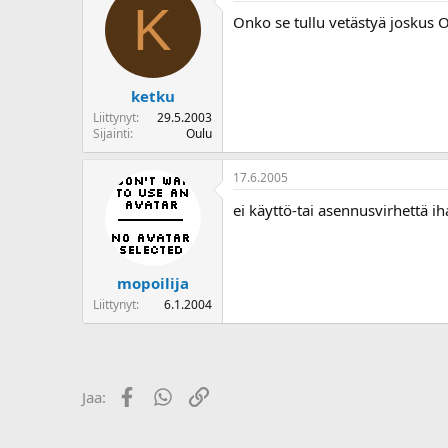
K
o
Onko se tullu vetästyä joskus
i
t
t
a
ketku
j
Liittynyt
29.5.2003
a
Sijainti
Oulu
17.6.2005
ei käyttö-tai asennusvirhettä 
mopoilija
Liittynyt
6.1.2004
Facebook
WhatsApp
Linkki
Jaa: