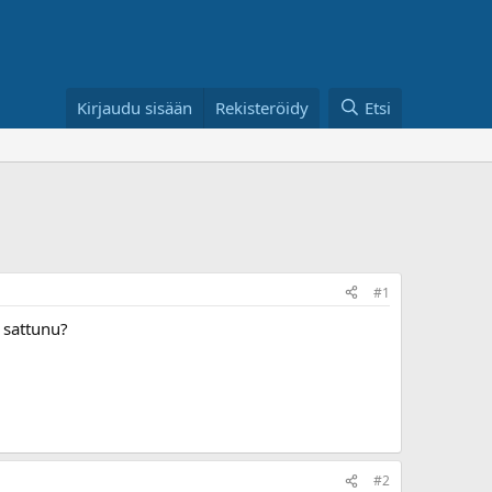
Kirjaudu sisään
Rekisteröidy
Etsi
#1
a sattunu?
#2