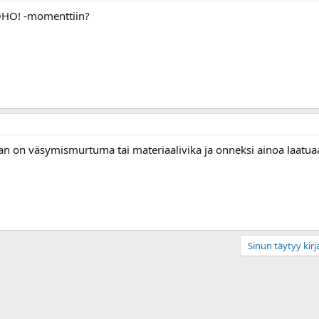
 OHO! -momenttiin?
ihan on väsymismurtuma tai materiaalivika ja onneksi ainoa laatu
Sinun täytyy kirja