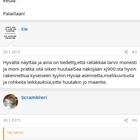
kesää.
Palaillaan!
tie
30.1.2015
#3
Hyvältä näyttää ja aina on tiedetty,että rälläkkää tarvii monesti
ja moni prätkä sitä oiken huutaa!Saa näköjään xj900:sta hyvin
rakennettua kyseiseen tyyliin.Hyvää asennetta,mielikuvitusta
ja rohkeita leikkauksia,sitte huutakin jo maantie.
Scrambleri
30.1.2015
#4
tie sanoi: