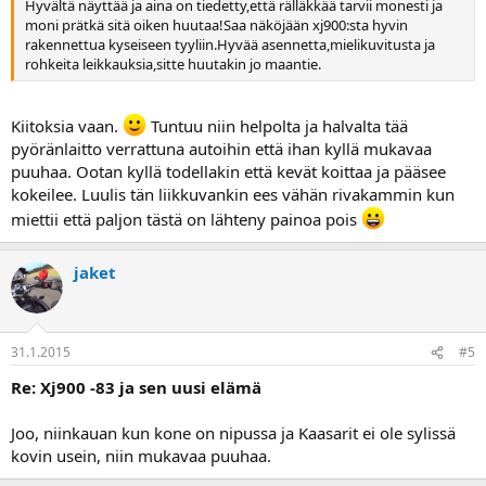
Hyvältä näyttää ja aina on tiedetty,että rälläkkää tarvii monesti ja
moni prätkä sitä oiken huutaa!Saa näköjään xj900:sta hyvin
rakennettua kyseiseen tyyliin.Hyvää asennetta,mielikuvitusta ja
rohkeita leikkauksia,sitte huutakin jo maantie.
Kiitoksia vaan.
Tuntuu niin helpolta ja halvalta tää
pyöränlaitto verrattuna autoihin että ihan kyllä mukavaa
puuhaa. Ootan kyllä todellakin että kevät koittaa ja pääsee
kokeilee. Luulis tän liikkuvankin ees vähän rivakammin kun
miettii että paljon tästä on lähteny painoa pois
jaket
31.1.2015
#5
Re: Xj900 -83 ja sen uusi elämä
Joo, niinkauan kun kone on nipussa ja Kaasarit ei ole sylissä
kovin usein, niin mukavaa puuhaa.