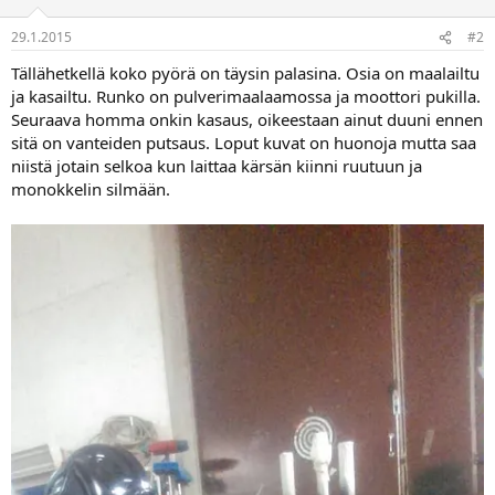
29.1.2015
#2
Tällähetkellä koko pyörä on täysin palasina. Osia on maalailtu
ja kasailtu. Runko on pulverimaalaamossa ja moottori pukilla.
Seuraava homma onkin kasaus, oikeestaan ainut duuni ennen
sitä on vanteiden putsaus. Loput kuvat on huonoja mutta saa
niistä jotain selkoa kun laittaa kärsän kiinni ruutuun ja
monokkelin silmään.