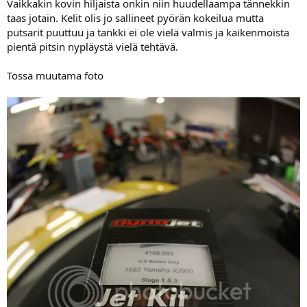
Vaikkakin kovin hiljaista onkin niin huudellaampa tännekkin
taas jotain. Kelit olis jo sallineet pyörän kokeilua mutta
putsarit puuttuu ja tankki ei ole vielä valmis ja kaikenmoista
pientä pitsin nypläystä vielä tehtävä.
Tossa muutama foto