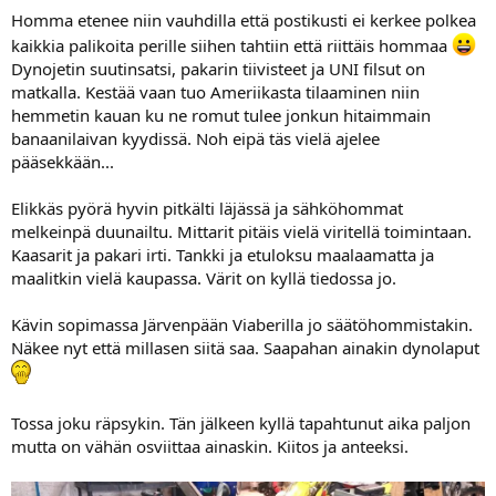
Homma etenee niin vauhdilla että postikusti ei kerkee polkea
kaikkia palikoita perille siihen tahtiin että riittäis hommaa
Dynojetin suutinsatsi, pakarin tiivisteet ja UNI filsut on
matkalla. Kestää vaan tuo Ameriikasta tilaaminen niin
hemmetin kauan ku ne romut tulee jonkun hitaimmain
banaanilaivan kyydissä. Noh eipä täs vielä ajelee
pääsekkään...
Elikkäs pyörä hyvin pitkälti läjässä ja sähköhommat
melkeinpä duunailtu. Mittarit pitäis vielä viritellä toimintaan.
Kaasarit ja pakari irti. Tankki ja etuloksu maalaamatta ja
maalitkin vielä kaupassa. Värit on kyllä tiedossa jo.
Kävin sopimassa Järvenpään Viaberilla jo säätöhommistakin.
Näkee nyt että millasen siitä saa. Saapahan ainakin dynolaput
Tossa joku räpsykin. Tän jälkeen kyllä tapahtunut aika paljon
mutta on vähän osviittaa ainaskin. Kiitos ja anteeksi.