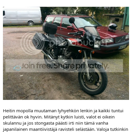
a
Heitin mopolla muutaman lyhyehkön lenkin ja kaikki tuntui
pelittävän ok hyvin. Mitänyt kytkin luisti, valot ei oikein
skulannu ja jos stongasta päästi irti niin tämä vanha
japanilainen maantiivistäjä ravisteli selästään. Valoja tutkinkin