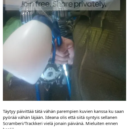
Täytyy päivittää tätä vähän parempien kuvien kanssa ku saan
pyörää vähän läjään. Ideana olis että siitä syntyis sellanen
Scramberi/Trackkeri vielä jonain päivänä. Mieluiten ennen