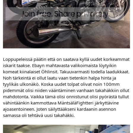
Loppupeleissä päätin että on saatava kyllä uudet korkeammat
iskarit taakse. Ebayn mahtavasta valikoimaista löytyikin
komeat kiinalaiset Öhlinsit. Takuuvarmasti todella laadukkaat.
Noh tärkeintä ei ollut laatu vaan tietenkin halpa hinta ja
tyylikäs ulkonäkö. Koska uudet tolpat olivat noin 100mm
pidemmät olisi niiden vääntäminen vanhaan takahäkkiin ollut
mahdotonta. Vaikka tämä olisi onnistunut olisi pyörästä tullut
vähintäänkin kammottava MäntsäläFightteri järkyttävine
ajoasentoineen. Joten säilyttääkseni kardaanin asennon
samassa oli tehtävä uusi takahäkki.