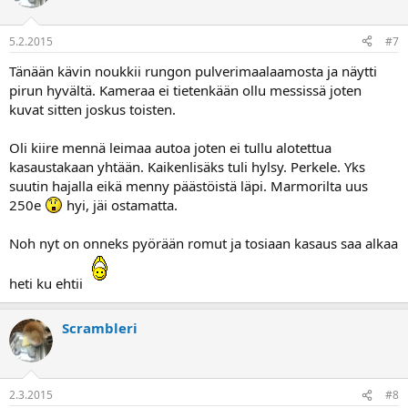
5.2.2015
#7
Tänään kävin noukkii rungon pulverimaalaamosta ja näytti
pirun hyvältä. Kameraa ei tietenkään ollu messissä joten
kuvat sitten joskus toisten.
Oli kiire mennä leimaa autoa joten ei tullu alotettua
kasaustakaan yhtään. Kaikenlisäks tuli hylsy. Perkele. Yks
suutin hajalla eikä menny päästöistä läpi. Marmorilta uus
250e
hyi, jäi ostamatta.
Noh nyt on onneks pyörään romut ja tosiaan kasaus saa alkaa
heti ku ehtii
Scrambleri
2.3.2015
#8