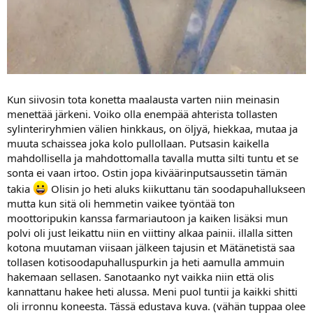
Kun siivosin tota konetta maalausta varten niin meinasin
menettää järkeni. Voiko olla enempää ahterista tollasten
sylinteriryhmien välien hinkkaus, on öljyä, hiekkaa, mutaa ja
muuta schaissea joka kolo pullollaan. Putsasin kaikella
mahdollisella ja mahdottomalla tavalla mutta silti tuntu et se
sonta ei vaan irtoo. Ostin jopa kiväärinputsaussetin tämän
takia
Olisin jo heti aluks kiikuttanu tän soodapuhallukseen
mutta kun sitä oli hemmetin vaikee työntää ton
moottoripukin kanssa farmariautoon ja kaiken lisäksi mun
polvi oli just leikattu niin en viittiny alkaa painii. illalla sitten
kotona muutaman viisaan jälkeen tajusin et Mätänetistä saa
tollasen kotisoodapuhalluspurkin ja heti aamulla ammuin
hakemaan sellasen. Sanotaanko nyt vaikka niin että olis
kannattanu hakee heti alussa. Meni puol tuntii ja kaikki shitti
oli irronnu koneesta. Tässä edustava kuva. (vähän tuppaa olee