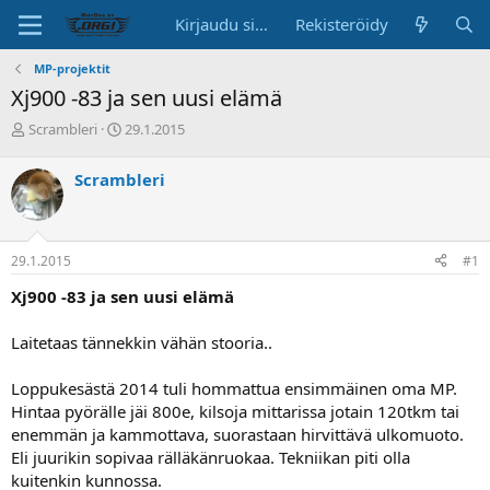
Kirjaudu sisään
Rekisteröidy
MP-projektit
Xj900 -83 ja sen uusi elämä
K
A
Scrambleri
29.1.2015
e
l
s
o
Scrambleri
k
i
u
t
s
u
t
s
29.1.2015
#1
e
p
l
ä
Xj900 -83 ja sen uusi elämä
u
i
n
v
Laitetaas tännekkin vähän stooria..
a
ä
l
o
Loppukesästä 2014 tuli hommattua ensimmäinen oma MP.
i
Hintaa pyörälle jäi 800e, kilsoja mittarissa jotain 120tkm tai
t
enemmän ja kammottava, suorastaan hirvittävä ulkomuoto.
t
Eli juurikin sopivaa rälläkänruokaa. Tekniikan piti olla
a
kuitenkin kunnossa.
j