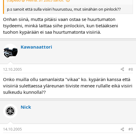
p.s sanoit että sulla visiiri huurustuu, mut siinähän on pinlock??
Onhan siinä, mutta pitäisi vaan ostaa se huurtumaton
tsydeemi, minkä laittaa siihe pinlockiin, kun tietääkseni
tuohon kypärään ei saa huurtumatonta visiiriä.
Kawanaattori
12.10.2005
#8
Onko muilla ollu samanlaista "vikaa" ko. kypärän kanssa että
viisiiriä sulettaessa yläreunan tiiviste menee rullalle eikä visiiri
sulkeudu kunnolla??
Nick
14.10.2005
#9