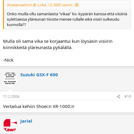
(Kawanaattori @ Loka. 12 2005 sanoi:
Onko muilla ollu samanlaista "vikaa" ko. kypärän kanssa että viisiiriä
sulettaessa yläreunan tiiviste menee rullalle eikä visiiri sulkeudu
kunnolla??
Mulla oli sama vika se korjaantui kun löysäsin visiirin
kiinnikkeitä yläreunasta pykälällä.
-Nick
Suzuki GSX-F 600
11.2.2006
#10
Vertailua kehiin Shoei:n XR-1000:n
Jariel