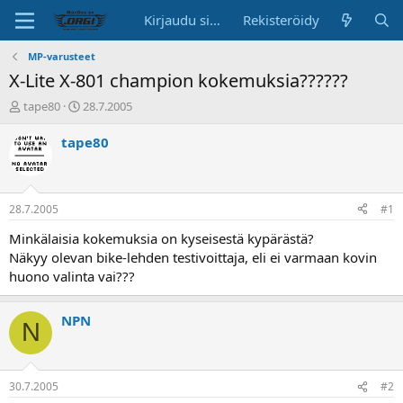
Kirjaudu sisään
Rekisteröidy
MP-varusteet
X-Lite X-801 champion kokemuksia??????
K
A
tape80
28.7.2005
e
l
s
o
tape80
k
i
u
t
s
u
t
s
28.7.2005
#1
e
p
l
ä
Minkälaisia kokemuksia on kyseisestä kypärästä?
u
i
Näkyy olevan bike-lehden testivoittaja, eli ei varmaan kovin
n
v
huono valinta vai???
a
ä
l
o
NPN
N
i
t
t
a
30.7.2005
#2
j