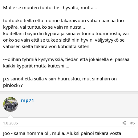
Mulle se muuten tuntui tosi hyvältä, mutta...
tuntuuko teillä että tuonne takaraivoon vähän painaa tuo
kypärä, vai tuntuuko se vain minusta...
ku itelläni bayardin kypärä ja siinä ei tunnu tuommosta, vai
onko se vain että se tukee sieltä niin hyvin, väljystyykö se
vähäsen sieltä takaraivon kohdalta sitten
---olihan tyhmiä kysymyksiä, tiedän että jokaisella ei passaa
kaikki kypärät mutta kuiteshi....
p.s sanoit että sulla visiiri huurustuu, mut siinähän on
pinlock??
mp71
1.8.2005
#5
Joo - sama homma oli, mulla. Aluksi painoi takaraivosta