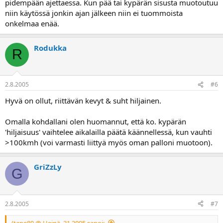
pidempään ajettaessa. Kun pää tai kypärän sisusta muotoutuu
niin käytössä jonkin ajan jälkeen niin ei tuommoista
onkelmaa enää.
Rodukka
R
2.8.2005
#6
Hyvä on ollut, riittävän kevyt & suht hiljainen.
Omalla kohdallani olen huomannut, että ko. kypärän
'hiljaisuus' vaihtelee aikalailla päätä käännellessä, kun vauhti
>100kmh (voi varmasti liittyä myös oman palloni muotoon).
GriZzLy
G
2.8.2005
#7
(tape80 @ Heinä. 31 2005 sanoi: