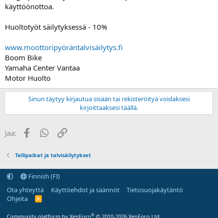
a
käyttöönottoa.
j
a
Huoltotyöt säilytyksessä - 10%
www.moottoripyöräntalvisäilytys.fi
Boom Bike
Yamaha Center Vantaa
Motor Huolto
Sinun täytyy kirjautua sisään tai rekisteröityä voidaksesi
kirjoittaaksesi täällä.
Facebook
WhatsApp
Linkki
Jaa:
Tallipaikat ja talvisäilytykset
Finnish (FI)
Ota yhteyttä
Käyttöehdot ja säännöt
Tietosuojakäytäntö
Ohjeita
R
S
S
®
Community platform by XenForo
© 2010-2026 XenForo Ltd.