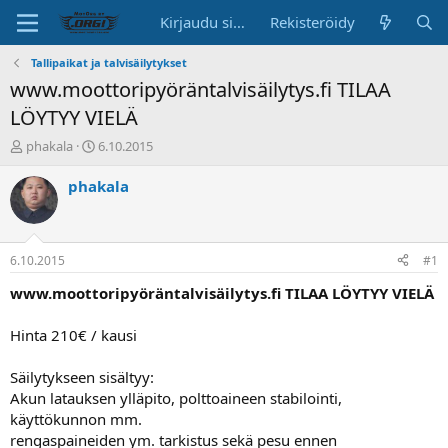
Kirjaudu sisään
Rekisteröidy
Tallipaikat ja talvisäilytykset
www.moottoripyöräntalvisäilytys.fi TILAA
LÖYTYY VIELÄ
K
A
phakala
6.10.2015
e
l
s
o
phakala
k
i
u
t
s
u
t
s
6.10.2015
#1
e
p
l
ä
www.moottoripyöräntalvisäilytys.fi TILAA LÖYTYY VIELÄ
u
i
n
v
Hinta 210€ / kausi
a
ä
l
Säilytykseen sisältyy:
o
Akun latauksen ylläpito, polttoaineen stabilointi,
i
t
käyttökunnon mm.
t
rengaspaineiden ym. tarkistus sekä pesu ennen