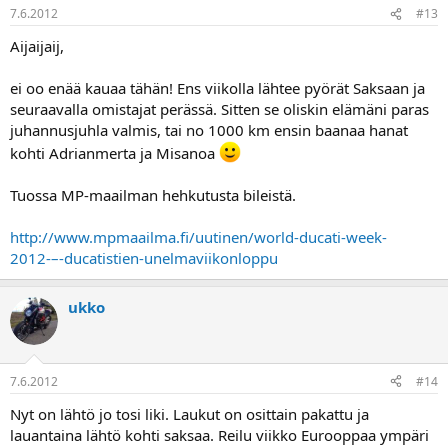
7.6.2012
#13
Aijaijaij,
ei oo enää kauaa tähän! Ens viikolla lähtee pyörät Saksaan ja
seuraavalla omistajat perässä. Sitten se oliskin elämäni paras
juhannusjuhla valmis, tai no 1000 km ensin baanaa hanat
kohti Adrianmerta ja Misanoa
Tuossa MP-maailman hehkutusta bileistä.
http://www.mpmaailma.fi/uutinen/world-ducati-week-
2012-–-ducatistien-unelmaviikonloppu
ukko
7.6.2012
#14
Nyt on lähtö jo tosi liki. Laukut on osittain pakattu ja
lauantaina lähtö kohti saksaa. Reilu viikko Eurooppaa ympäri