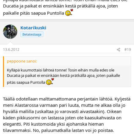
Ducatia ja paikat ei ensinkään kestä prätkällä ajoa, joten
paikalle pitäs saapua Puntolla
Kotarikuski
Betatestaaja
13.6.2012
#19
peppoone sanoi:
Kylläpä kuumottaisi lähteä tonne! Tosin eihän mulla edes ole
Ducatia ja paikat ei ensinkään kestä prätkällä ajoa, joten paikalle
pitäs saapua Puntolla
Täällä odotellaan malttamattomana perjantain lähtöä. Kyljestä
meni Alastarossa varmaan pari luuta, mutta ne alkaa olla jo
hyvällä mallilla (uskaltaa jo varovasti aivastaakin). Oikean
käden pikkusormi on lastassa joten ote kaasukahvasta on
elegantti. Piti kustomoida yksi ajohanska hieman
tilavammaksi. No, paluumatkalla lastan voi jo poistaa.