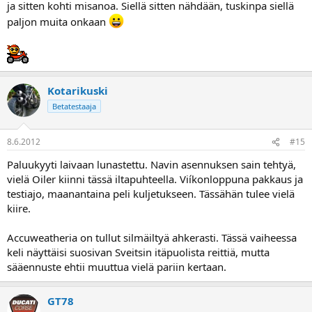
ja sitten kohti misanoa. Siellä sitten nähdään, tuskinpa siellä
paljon muita onkaan
Kotarikuski
Betatestaaja
8.6.2012
#15
Paluukyyti laivaan lunastettu. Navin asennuksen sain tehtyä,
vielä Oiler kiinni tässä iltapuhteella. Viíkonloppuna pakkaus ja
testiajo, maanantaina peli kuljetukseen. Tässähän tulee vielä
kiire.
Accuweatheria on tullut silmäiltyä ahkerasti. Tässä vaiheessa
keli näyttäisi suosivan Sveitsin itäpuolista reittiä, mutta
sääennuste ehtii muuttua vielä pariin kertaan.
GT78