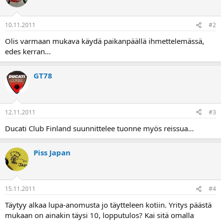
a
10.11.2011
#2
Olis varmaan mukava käydä paikanpäällä ihmettelemässä,
edes kerran...
GT78
12.11.2011
#3
Ducati Club Finland suunnittelee tuonne myös reissua...
Piss Japan
15.11.2011
#4
Täytyy alkaa lupa-anomusta jo täytteleen kotiin. Yritys päästä
mukaan on ainakin täysi 10, lopputulos? Kai sitä omalla