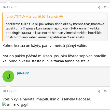
16.11.2011
#6
(enskaTNT @ Marras. 16 2011 sanoi:
edelisessä tuli oltua nii pakkohan sinne olis ny mennä taas,mahtava
tapahtuma !! ajoissa kun varaa majoituksen(3-4kk ennen) vaikka
bookingin kautta, nii saa normi hintaan,viimeksi meidän hotellikin
nosti hintojaan vähän ennen tapahtumaa 2 kertaiseksi
Kolme kertaa on käyty, pari viimeistä jäänyt väliin.
Nyt on pakko päästä mukaan. Jos joku löytää sopivan hotellin
kaupungin keskustasta niin laittakaa tänne palstalle.
Jake82
J
18.11.2011
#7
Voisin kyllä harkita, majoituskin olis lähellä tiedossa.