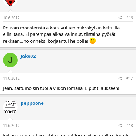
10.6.2012
#16
Rouvan monsterista alkoi sivutuen mikrokytkin kettuilla
eilisiltana. Ei parempaa aikaa valinnut, tiistaina pyörät
rekkaan...no onneksi korjaantui helpolla!
Jake82
J
11.6.2012
#17
Jeah, sattumoisin tuolla viikon lomalla. Liput tilaukseen!
peppoone
11.6.2012
#18
Kylläpä kuumottaisi lähteä tonne! Tosin eihän mulla edes ole