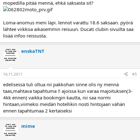
mopedilla pitää mennä, ehkä saksasta sit?
Loma-anomus meni läpi. lennot varattu 18.6 saksaan. pyörä
lähtee viikkoa aikasemmin reisuun. Ducati clubin sivuilta saa
lisää infoo reissusta.
enskaTNT
16.11.2011
#5
edelisessä tuli oltua nii pakkohan sinne olis ny mennä
taas,mahtava tapahtuma !! ajoissa kun varaa majoituksen(3-
4kk ennen) vaikka bookingin kautta, nii saa normi
hintaan,viimeksi meidän hotellikin nosti hintojaan vähän
ennen tapahtumaa 2 kertaiseksi
mime