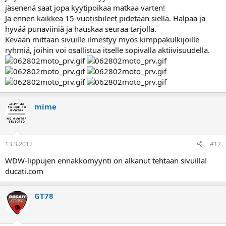
jäsenenä saat jopa kyytipoikaa matkaa varten!
Ja ennen kaikkea 15-vuotisbileet pidetään siellä. Halpaa ja
hyvää punaviiniä ja hauskaa seuraa tarjolla.
Kevään mittaan sivuille ilmestyy myös kimppakulkijoille
ryhmiä, joihin voi osallistua itselle sopivalla aktiivisuudella.
mime
13.3.2012
#12
WDW-lippujen ennakkomyynti on alkanut tehtaan sivuilla!
ducati.com
GT78