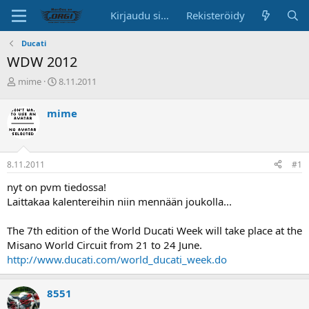
Kirjaudu sisään
Rekisteröidy
Ducati
WDW 2012
K
A
mime
8.11.2011
e
l
s
o
mime
k
i
u
t
s
u
t
s
8.11.2011
#1
e
p
l
ä
nyt on pvm tiedossa!
u
i
Laittakaa kalentereihin niin mennään joukolla...
n
v
a
ä
The 7th edition of the World Ducati Week will take place at the
l
o
Misano World Circuit from 21 to 24 June.
i
http://www.ducati.com/world_ducati_week.do
t
t
a
8551
j