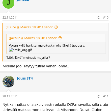
J
22.11.2011
#10
(IlDuce @ Marras. 18 2011 sanoi:
(Jake82 @ Marras. 18 2011 sanoi:
Voisin kyllä harkita, majoituskin olis lähellä tiedossa.
"Mökilläkö" meinasit majailla ?
Mökillä joo. Täytyy tutkia vähän lomia..
JouniST4
20.12.2011
#11
Nyt kannattaa olla aktiivisesti roikulla DCF:n sivuilla, sillä clubi
järjestää matkaa monella kyydillä Misanoon. Ducati Club:n