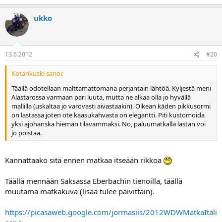
ukko
13.6.2012
#20
Kotarikuski sanoi:
Täällä odotellaan malttamattomana perjantain lähtöä. Kyljestä meni
Alastarossa varmaan pari luuta, mutta ne alkaa olla jo hyvällä
mallilla (uskaltaa jo varovasti aivastaakin). Oikean käden pikkusormi
on lastassa joten ote kaasukahvasta on elegantti. Piti kustomoida
yksi ajohanska hieman tilavammaksi. No, paluumatkalla lastan voi
jo poistaa.
Kannattaako sitä ennen matkaa itseään rikkoa
Täällä mennään Saksassa Eberbachin tienoilla, täällä
muutama matkakuva (lisää tulee päivittäin).
https://picasaweb.google.com/jormasiis/2012WDWMatkaItali