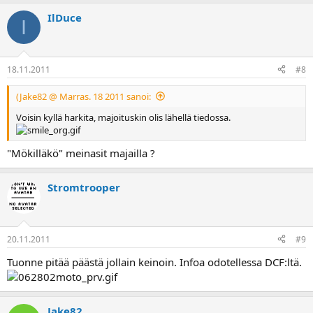
IlDuce
I
18.11.2011
#8
(Jake82 @ Marras. 18 2011 sanoi:
Voisin kyllä harkita, majoituskin olis lähellä tiedossa.
"Mökilläkö" meinasit majailla ?
Stromtrooper
20.11.2011
#9
Tuonne pitää päästä jollain keinoin. Infoa odotellessa DCF:ltä.
Jake82