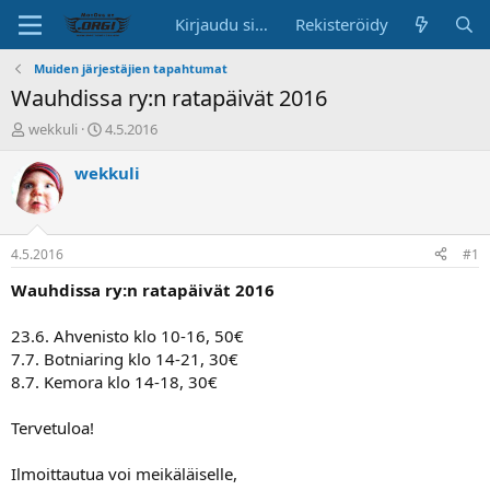
Kirjaudu sisään
Rekisteröidy
Muiden järjestäjien tapahtumat
Wauhdissa ry:n ratapäivät 2016
K
A
wekkuli
4.5.2016
e
l
s
o
wekkuli
k
i
u
t
s
u
t
s
4.5.2016
#1
e
p
l
ä
Wauhdissa ry:n ratapäivät 2016
u
i
n
v
23.6. Ahvenisto klo 10-16, 50€
a
ä
7.7. Botniaring klo 14-21, 30€
l
8.7. Kemora klo 14-18, 30€
o
i
t
Tervetuloa!
t
a
Ilmoittautua voi meikäläiselle,
j