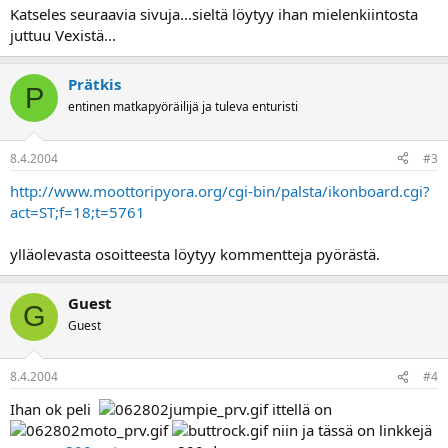
a
Katseles seuraavia sivuja...sieltä löytyy ihan mielenkiintosta
juttuu Vexistä...
Prätkis
P
entinen matkapyöräilijä ja tuleva enturisti
8.4.2004
#3
http://www.moottoripyora.org/cgi-bin/palsta/ikonboard.cgi?
act=ST;f=18;t=5761
ylläolevasta osoitteesta löytyy kommentteja pyörästä.
Guest
G
Guest
8.4.2004
#4
Ihan ok peli
ittellä on
niin ja tässä on linkkejä