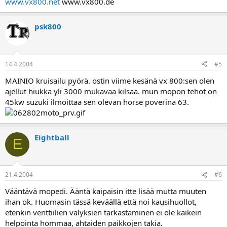
www.vx800.net
www.vx800.de
psk800
14.4.2004
#5
MAINIO kruisailu pyörä. ostin viime kesänä vx 800:sen olen
ajellut hiukka yli 3000 mukavaa kilsaa. mun mopon tehot on
45kw suzuki ilmoittaa sen olevan horse poverina 63.
Eightball
E
21.4.2004
#6
Vääntävä mopedi. Ääntä kaipaisin itte lisää mutta muuten
ihan ok. Huomasin tässä keväällä että noi kausihuollot,
etenkin venttiilien välyksien tarkastaminen ei ole kaikein
helpointa hommaa, ahtaiden paikkojen takia.