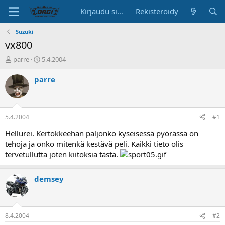
Kirjaudu sisään
Rekisteröidy
Suzuki
vx800
K
A
parre
5.4.2004
e
l
s
o
parre
k
i
u
t
s
u
t
s
5.4.2004
#1
e
p
l
ä
Hellurei. Kertokkeehan paljonko kyseisessä pyörässä on
u
i
tehoja ja onko mitenkä kestävä peli. Kaikki tieto olis
n
v
tervetullutta joten kiitoksia tästä.
a
ä
l
o
demsey
i
t
t
a
8.4.2004
#2
j